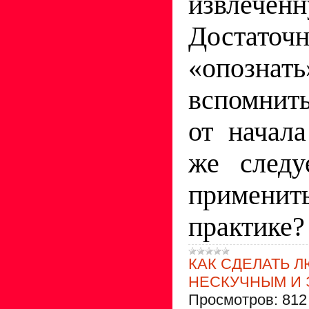
извлечен
Достаточ
«опознат
вспомнит
от начал
же следу
примен
практике?
КАК СДЕЛАТЬ 
НЕСКУЧНЫМ И
Просмотров:
812