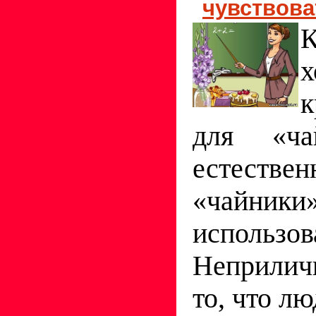
чувствова
х
к
для «ча
естеств
«чай
использо
Неприлич
то, что л