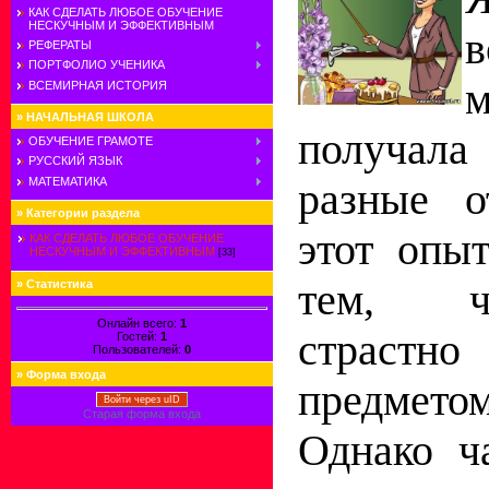
КАК СДЕЛАТЬ ЛЮБОЕ ОБУЧЕНИЕ
НЕСКУЧНЫМ И ЭФФЕКТИВНЫМ
в
РЕФЕРАТЫ
ПОРТФОЛИО УЧЕНИКА
м
ВСЕМИРНАЯ ИСТОРИЯ
»
НАЧАЛЬНАЯ ШКОЛА
получала
ОБУЧЕНИЕ ГРАМОТЕ
РУССКИЙ ЯЗЫК
МАТЕМАТИКА
разные о
»
Категории раздела
этот опы
КАК СДЕЛАТЬ ЛЮБОЕ ОБУЧЕНИЕ
НЕСКУЧНЫМ И ЭФФЕКТИВНЫМ
[33]
тем, ч
»
Статистика
Онлайн всего:
1
страстн
Гостей:
1
Пользователей:
0
»
Форма входа
предмет
Войти через uID
Старая форма входа
Однако ч