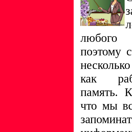
з
л
любого
поэтому с
несколько
как ра
память. К
что мы в
запоминат