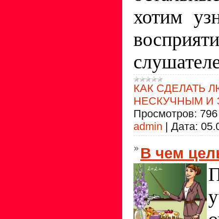
хотим уз
воспри
слушател
КАК СДЕЛАТЬ 
НЕСКУЧНЫМ И
Просмотров:
796
admin
|
Дата:
05.
В чем цел
у