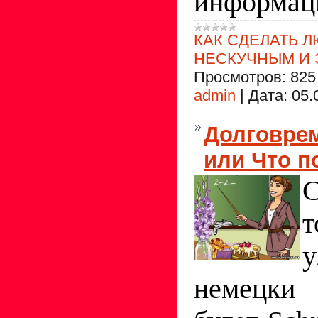
информац
КАК СДЕЛАТЬ 
НЕСКУЧНЫМ И
Просмотров:
825
admin
|
Дата:
05.
Долговрем
или Что п
у
немецки