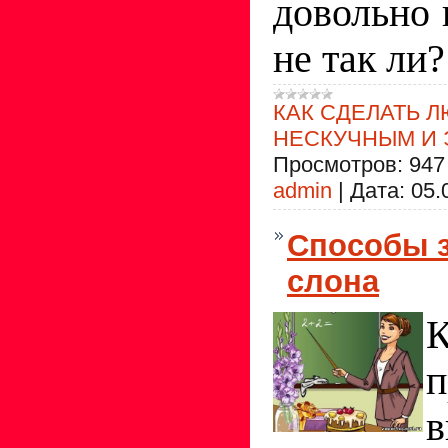
довольно 
не так ли?
КАК СДЕЛАТЬ 
НЕСКУЧНЫМ И
Просмотров:
947
admin
|
Дата:
05.
Способы 
слона
п
в