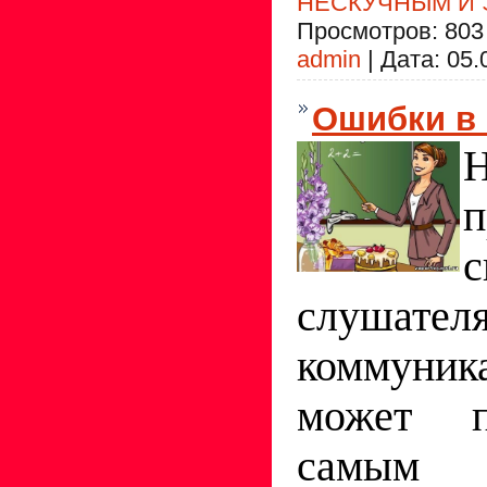
НЕСКУЧНЫМ И
Просмотров:
803
admin
|
Дата:
05.
Ошибки в
Н
п
с
слушател
коммуник
может п
самы