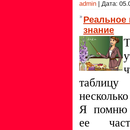
admin
|
Дата:
05.
Реальное
знание
у
таблицу
нескольк
Я помню 
ее час