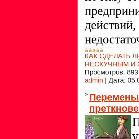
предприн
действий,
недостато
КАК СДЕЛАТЬ 
НЕСКУЧНЫМ И
Просмотров:
893
admin
|
Дата:
05.
Перемены
преткнов
П
у