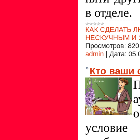
в отделе.
КАК СДЕЛАТЬ 
НЕСКУЧНЫМ И
Просмотров:
820
admin
|
Дата:
05.
Кто ваши 
П
о
услови