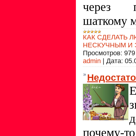
через 
шаткому 
КАК СДЕЛАТЬ 
НЕСКУЧНЫМ И
Просмотров:
979
admin
|
Дата:
05.
Недостато
поче