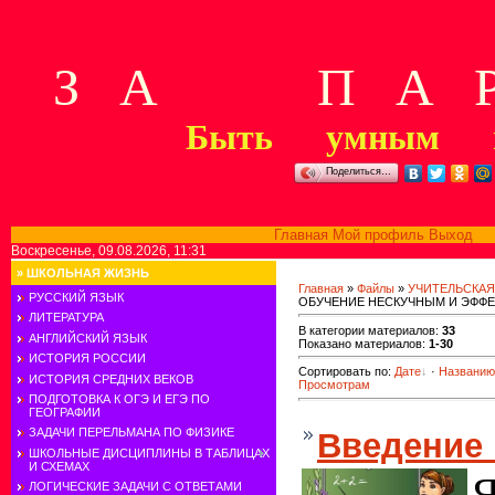
З А П А Р
Быть умным м
Поделиться…
Главная
Мой профиль
Выход
В
Воскресенье, 09.08.2026, 11:31
»
ШКОЛЬНАЯ ЖИЗНЬ
Главная
»
Файлы
»
УЧИТЕЛЬСКАЯ
РУССКИЙ ЯЗЫК
ОБУЧЕНИЕ НЕСКУЧНЫМ И ЭФФ
ЛИТЕРАТУРА
В категории материалов
:
33
АНГЛИЙСКИЙ ЯЗЫК
Показано материалов
:
1-30
ИСТОРИЯ РОССИИ
Сортировать по
:
Дате
·
Названию
ИСТОРИЯ СРЕДНИХ ВЕКОВ
Просмотрам
ПОДГОТОВКА К ОГЭ И ЕГЭ ПО
ГЕОГРАФИИ
ЗАДАЧИ ПЕРЕЛЬМАНА ПО ФИЗИКЕ
Введение 
ШКОЛЬНЫЕ ДИСЦИПЛИНЫ В ТАБЛИЦАХ
И СХЕМАХ
Я
ЛОГИЧЕСКИЕ ЗАДАЧИ С ОТВЕТАМИ