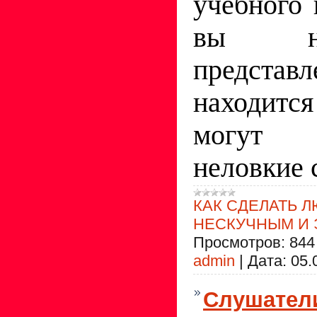
учебного 
вы н
представл
находитс
могут 
неловкие 
КАК СДЕЛАТЬ 
НЕСКУЧНЫМ И
Просмотров:
844
admin
|
Дата:
05.
Слушатели