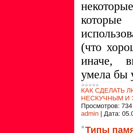
некото
которы
использов
(что хоро
иначе, 
умела бы 
КАК СДЕЛАТЬ 
НЕСКУЧНЫМ И
Просмотров:
734
admin
|
Дата:
05.
Типы пам