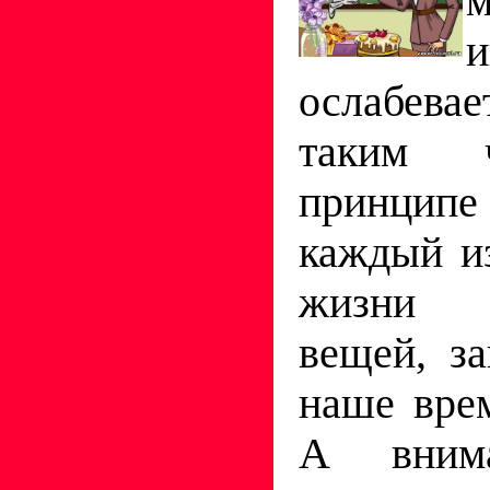
м
и
ослабевае
таким 
принци
каждый и
жизни 
вещей, з
наше вре
А вним