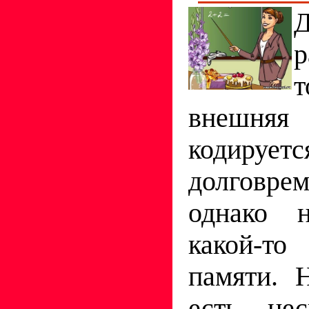
Д
внешняя
коди
долговре
однако н
какой-то
памяти. 
есть нес