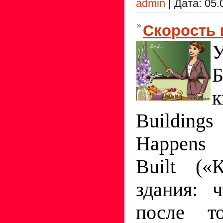
admin
|
Дата:
05.
Скорость 
Building
Happens 
Built («
здания: 
после т