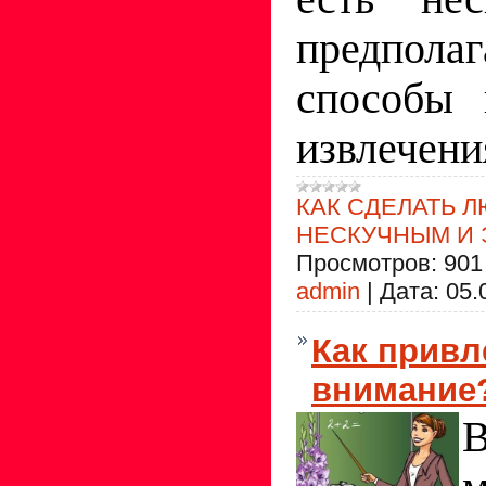
предпола
способы 
извлечени
КАК СДЕЛАТЬ 
НЕСКУЧНЫМ И
Просмотров:
901
admin
|
Дата:
05.
Как привл
внимание
В