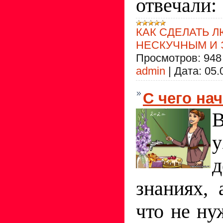
отвечали:
КАК СДЕЛАТЬ 
НЕСКУЧНЫМ И
Просмотров:
948
admin
|
Дата:
05.
С чего на
д
знаниях, 
что не ну