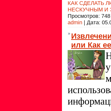
КАК СДЕЛАТЬ 
НЕСКУЧНЫМ И
Просмотров:
748
admin
|
Дата:
05.
Извлечен
или Как е
Н
у
использов
информац