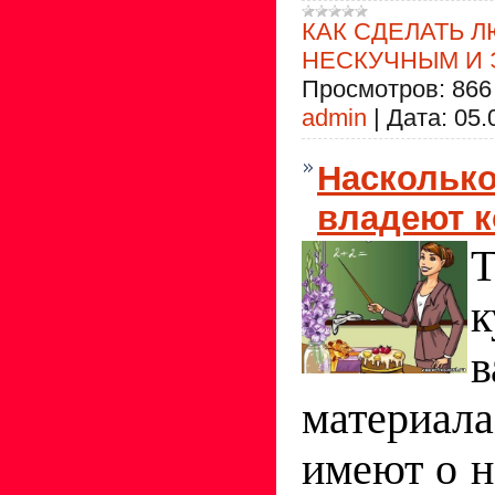
КАК СДЕЛАТЬ 
НЕСКУЧНЫМ И
Просмотров:
866
admin
|
Дата:
05.
Наскольк
владеют к
Т
к
в
материал
имеют о н