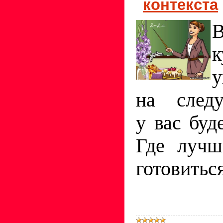
контекста
к
у
на след
у вас буд
Где лучш
готовиться