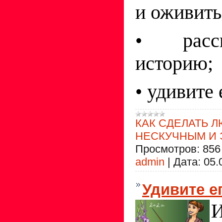
и оживить
• расс
историю;
• удивите 
КАК СДЕЛАТЬ 
НЕСКУЧНЫМ И
Просмотров:
856
admin
|
Дата:
05.
Удивите е
И