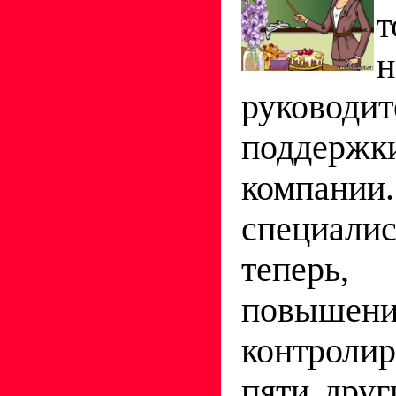
н
руководит
поддер
компании
специалис
теперь
повыше
контроли
пяти друг