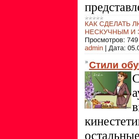
представл
КАК СДЕЛАТЬ 
НЕСКУЧНЫМ И
Просмотров:
749
admin
|
Дата:
05.
Стили обу
С
а
в
кинестети
остальны