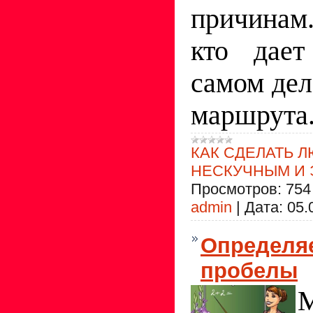
причинам
кто дает
самом дел
маршрута
КАК СДЕЛАТЬ 
НЕСКУЧНЫМ И
Просмотров:
754
admin
|
Дата:
05.
Определя
пробелы
М