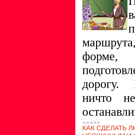
П
в
маршрута
форме,
подготов
дорогу. 
ничто н
останавли
КАК СДЕЛАТЬ 