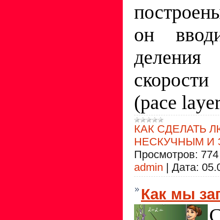
построены
он ввод
деления
скорост
(pace layer
КАК СДЕЛАТЬ 
НЕСКУЧНЫМ И
Просмотров:
774
admin
|
Дата:
05.
Как мы з
С