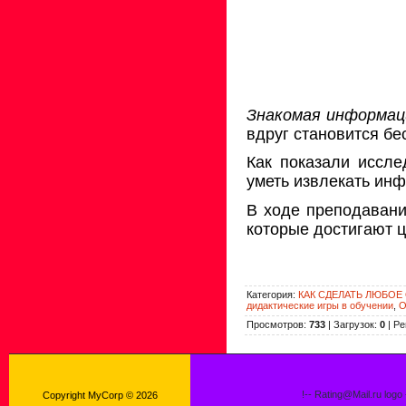
Знакомая информац
вдруг становится бе
Как показали иссле
уметь извлекать ин
В ходе преподавани
которые достигают ц
Категория
:
КАК СДЕЛАТЬ ЛЮБО
дидактические игры в обучении
,
О
Просмотров
:
733
|
Загрузок
:
0
|
Ре
!-- Rating@Mail.ru logo
Copyright MyCorp © 2026