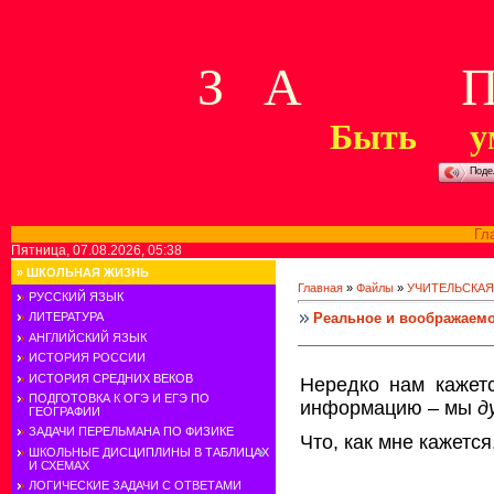
З А П 
Быть у
Поде
Гл
Пятница, 07.08.2026, 05:38
»
ШКОЛЬНАЯ ЖИЗНЬ
Главная
»
Файлы
»
УЧИТЕЛЬСКАЯ
РУССКИЙ ЯЗЫК
Реальное и воображаемо
ЛИТЕРАТУРА
АНГЛИЙСКИЙ ЯЗЫК
ИСТОРИЯ РОССИИ
ИСТОРИЯ СРЕДНИХ ВЕКОВ
Нередко нам кажетс
ПОДГОТОВКА К ОГЭ И ЕГЭ ПО
информацию – мы
д
ГЕОГРАФИИ
ЗАДАЧИ ПЕРЕЛЬМАНА ПО ФИЗИКЕ
Что, как мне кажется
ШКОЛЬНЫЕ ДИСЦИПЛИНЫ В ТАБЛИЦАХ
И СХЕМАХ
ЛОГИЧЕСКИЕ ЗАДАЧИ С ОТВЕТАМИ