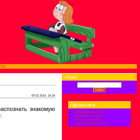
RSS
»
Поиск
05.02.2014, 18:28
»
Друзья сайта
распознать знакомую
Официальный блог
е
.
Сообщество uCoz
FAQ по системе
Инструкции для uCoz