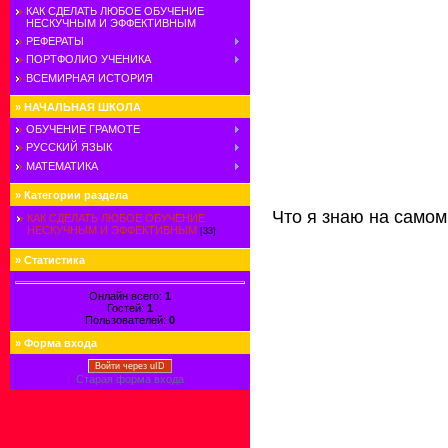
КАК СДЕЛАТЬ ЛЮБОЕ ОБУЧЕНИЕ
НЕСКУЧНЫМ И ЭФФЕКТИВНЫМ
РЕФЕРАТЫ
ПОРТФОЛИО УЧЕНИКА
ВСЕМИРНАЯ ИСТОРИЯ
»
НАЧАЛЬНАЯ ШКОЛА
ОБУЧЕНИЕ ГРАМОТЕ
РУССКИЙ ЯЗЫК
МАТЕМАТИКА
»
Категории раздела
Что я знаю на самом
КАК СДЕЛАТЬ ЛЮБОЕ ОБУЧЕНИЕ
НЕСКУЧНЫМ И ЭФФЕКТИВНЫМ
[33]
»
Статистика
Онлайн всего:
1
Гостей:
1
Пользователей:
0
»
Форма входа
Войти через uID
Старая форма входа