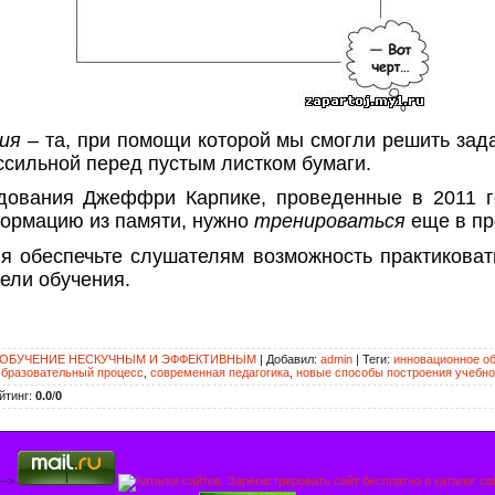
ия
– та, при помощи которой мы смогли решить зада
ссильной перед пустым листком бумаги.
дования Джеффри Карпике, проведенные в 2011 г
формацию из памяти, нужно
тренироваться
еще в пр
я обеспечьте слушателям возможность практиковать
ели обучения.
Е ОБУЧЕНИЕ НЕСКУЧНЫМ И ЭФФЕКТИВНЫМ
|
Добавил
:
admin
|
Теги
:
инновационное о
бразовательный процесс
,
современная педагогика
,
новые способы построения учебно
йтинг
:
0.0
/
0
 -->