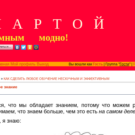
А Р Т О Й
мным модно!
литься…
авная
Мой профиль
Выход
Вы вошли как
Гость
| Группа "
Гости
" |
»
КАК СДЕЛАТЬ ЛЮБОЕ ОБУЧЕНИЕ НЕСКУЧНЫМ И ЭФФЕКТИВНЫМ
е знание
я, что мы обладает знанием, потому что можем 
умаем
, что знаем больше, чем это есть
на самом дел
, я знаю: