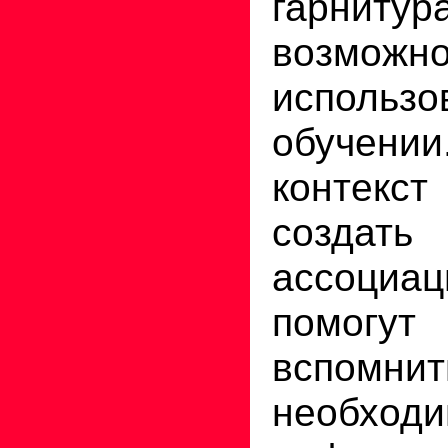
гарнитур
возможно
использ
обучении
контек
создат
ассоциа
помогут
вспомнит
необход