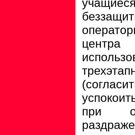
учащ
беззащи
операт
центра
использо
трехэта
(согласит
успокои
при о
раздраж