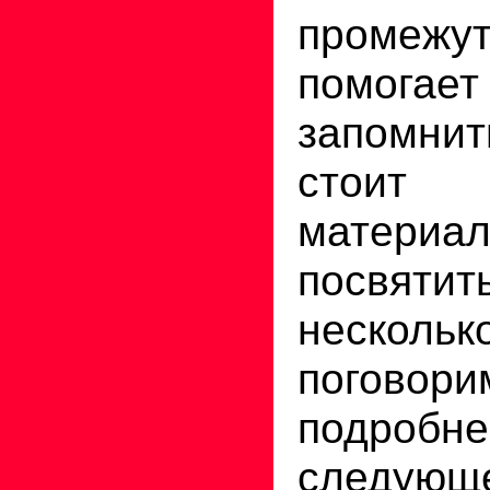
промежу
помогае
запомни
стоит
материа
посв
несколь
погово
подр
следующе