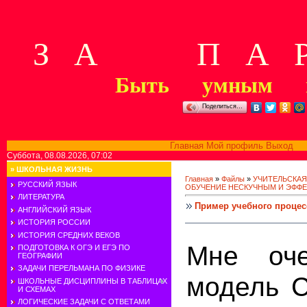
З А П А Р
Быть умным м
Поделиться…
Главная
Мой профиль
Выход
В
Суббота, 08.08.2026, 07:02
»
ШКОЛЬНАЯ ЖИЗНЬ
Главная
»
Файлы
»
УЧИТЕЛЬСКАЯ
РУССКИЙ ЯЗЫК
ОБУЧЕНИЕ НЕСКУЧНЫМ И ЭФФ
ЛИТЕРАТУРА
Пример учебного процес
АНГЛИЙСКИЙ ЯЗЫК
ИСТОРИЯ РОССИИ
ИСТОРИЯ СРЕДНИХ ВЕКОВ
Мне оче
ПОДГОТОВКА К ОГЭ И ЕГЭ ПО
ГЕОГРАФИИ
ЗАДАЧИ ПЕРЕЛЬМАНА ПО ФИЗИКЕ
модель C
ШКОЛЬНЫЕ ДИСЦИПЛИНЫ В ТАБЛИЦАХ
И СХЕМАХ
ЛОГИЧЕСКИЕ ЗАДАЧИ С ОТВЕТАМИ