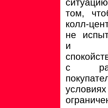
ситуацию
том, что
колл-цен
не испыт
и со
спокойст
с разд
покуп
условиях
ограниче