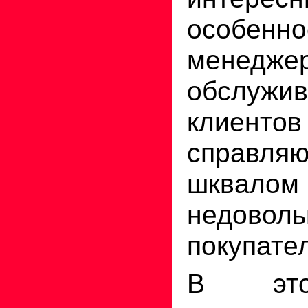
особе
мене
обслужи
клиент
справ
шквалом
недовол
покупате
В это