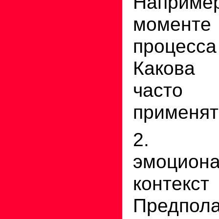
Наприм
момент
процесс
Какова
част
применят
2. 
эмоцион
контекст
Предпо