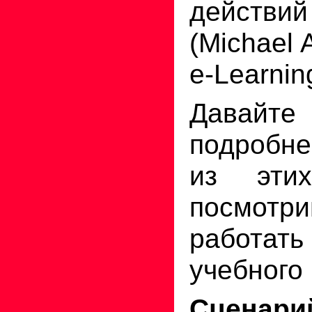
действи
(Michael A
e-Learnin
Давайте
подробн
из эти
посмотри
работать
учебного 
Сценари