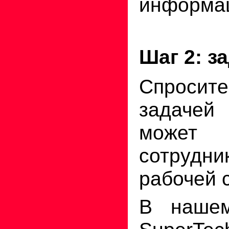
информа
Шаг 2: з
Спросите
задаче
может 
сотрудни
рабочей 
В наше