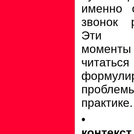
именно 
звонок р
Эти 
моменты
чита
формули
проблем
практике.
контекст.