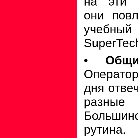
на эти 
они пов
учебны
SuperTec
•
Общи
Операто
дня отве
разны
Большинс
рутина.