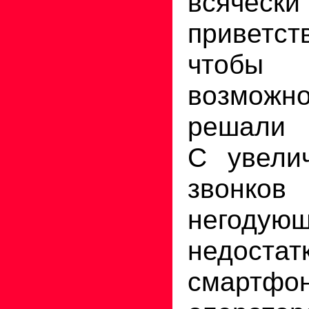
всячески
приветст
чтоб
возмож
решали
С увели
звонков 
негодующ
недоста
смартфон