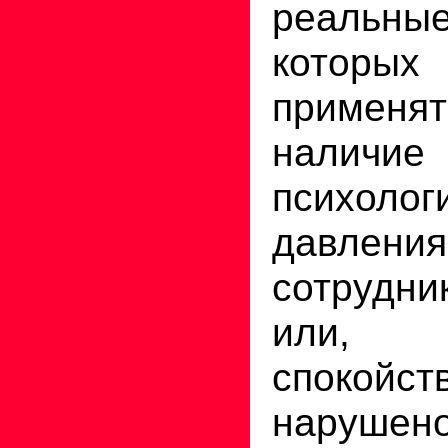
реальны
котор
применя
наличие
психолог
давлени
сотрудн
или, 
спокойст
нарушен