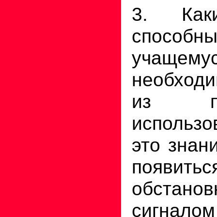
3. Как
способ
учащ
необходи
из п
использ
это знан
появить
обстанов
сигналом