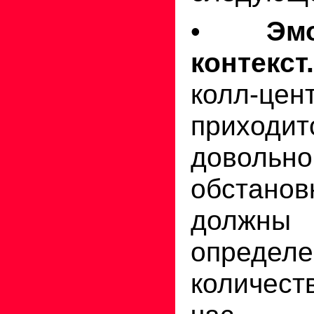
•
Эм
контекст.
колл-цен
приходит
довольно
обстан
должны 
определе
количест