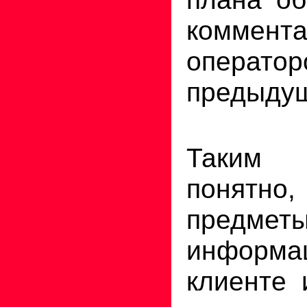
коммент
опер
предыдущ
Таким
понят
предметы
инфор
клиенте 