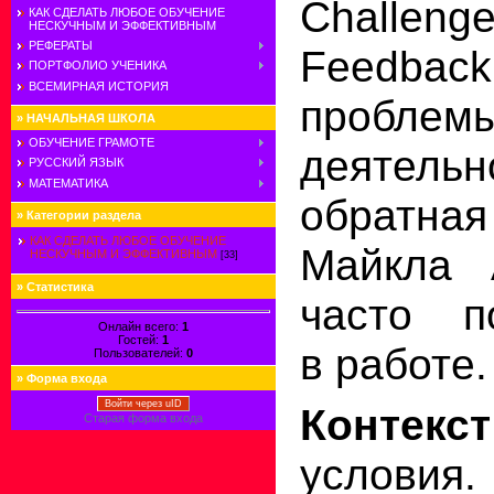
Challeng
КАК СДЕЛАТЬ ЛЮБОЕ ОБУЧЕНИЕ
НЕСКУЧНЫМ И ЭФФЕКТИВНЫМ
РЕФЕРАТЫ
Feedback
ПОРТФОЛИО УЧЕНИКА
ВСЕМИРНАЯ ИСТОРИЯ
пробле
»
НАЧАЛЬНАЯ ШКОЛА
ОБУЧЕНИЕ ГРАМОТЕ
деяте
РУССКИЙ ЯЗЫК
МАТЕМАТИКА
обратн
»
Категории раздела
КАК СДЕЛАТЬ ЛЮБОЕ ОБУЧЕНИЕ
Майкла 
НЕСКУЧНЫМ И ЭФФЕКТИВНЫМ
[33]
»
Статистика
часто п
Онлайн всего:
1
Гостей:
1
в работе.
Пользователей:
0
»
Форма входа
Войти через uID
Контекст
Старая форма входа
условия.