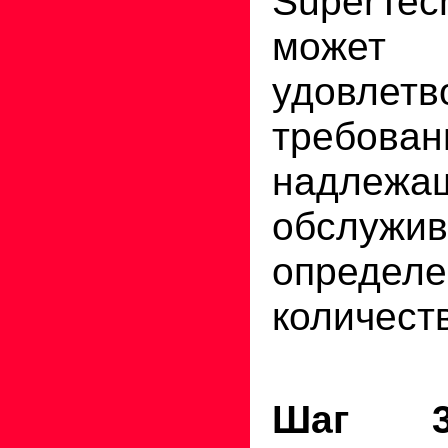
SuperT
може
удовлетв
требо
надлежа
обслужив
определе
количест
Шаг 3