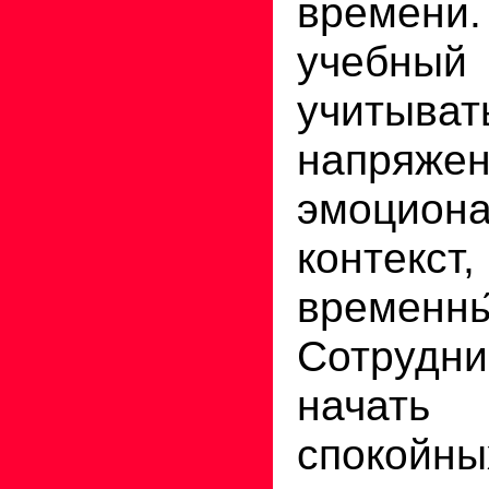
времен
учебный
учиты
напряже
эмоцион
контек
времен
Сотруд
начат
спокой