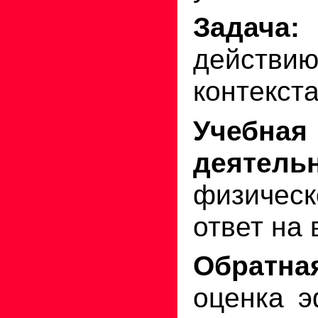
Задача:
действ
контекста
Учебная
деятельн
физическ
ответ на 
Обратн
оценка э