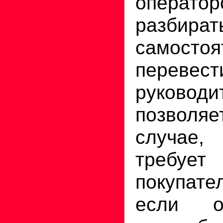
операт
разбира
самост
пере
руководи
позволя
случае
треб
покупа
если о