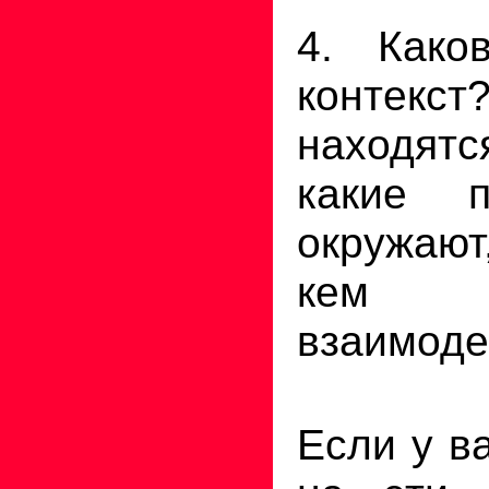
4. Како
конте
находятс
какие 
окружают
ке
взаимоде
Если у в