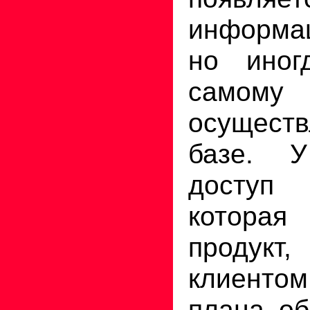
информац
но иног
самому
осуществ
базе. 
доступ 
которая
продукт
клиент
плана об