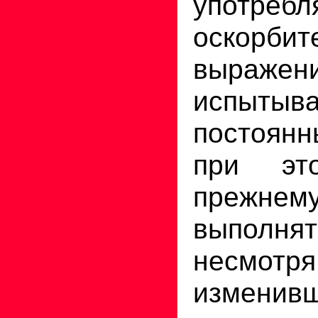
употребл
оскорбит
выражени
испытыв
постоянн
при эт
прежнем
выполн
несм
изменив