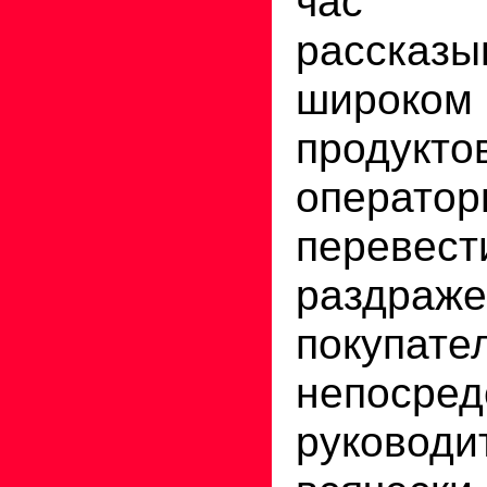
час 
расск
широко
продукто
операт
перевес
раздраже
покупа
непосред
руковод