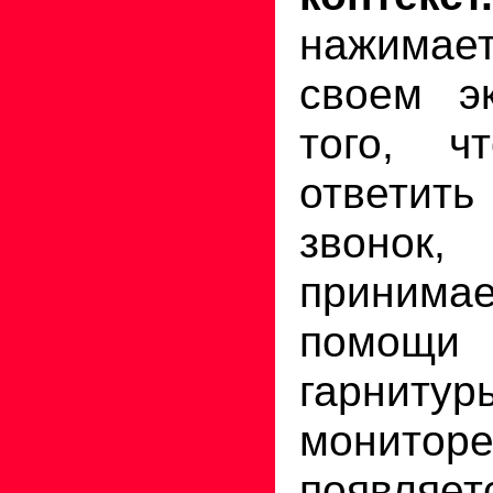
нажимае
своем э
того, ч
ответи
звонок
приним
помощи
гарниту
монитор
появляет