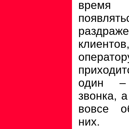
врем
появлять
раздраж
клиенто
операто
приходит
один –
звонка, а
вовсе о
них.