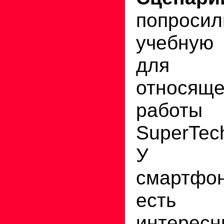
попрос
учебну
для ко
относяще
работы 
SuperTec
У по
смартфо
есть н
интересн