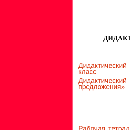
ДИДАК
Дидактический 
класс
Дидактически
предложения»
Рабочая тетрад