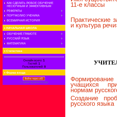
11-е классы
КАК СДЕЛАТЬ ЛЮБОЕ ОБУЧЕНИЕ
НЕСКУЧНЫМ И ЭФФЕКТИВНЫМ
РЕФЕРАТЫ
ПОРТФОЛИО УЧЕНИКА
Практические з
ВСЕМИРНАЯ ИСТОРИЯ
и культура речи
»
НАЧАЛЬНАЯ ШКОЛА
ОБУЧЕНИЕ ГРАМОТЕ
РУССКИЙ ЯЗЫК
МАТЕМАТИКА
»
Статистика
Онлайн всего:
1
УЧИТЕ
Гостей:
1
Пользователей:
0
»
Форма входа
Формировани
Войти через uID
Старая форма входа
учащихся при
нормам русског
Создание про
русского языка