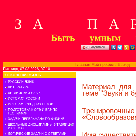
З А П А Р
Быть умным м
Поделиться…
Главная
Мой профиль
Выход
В
Пятница, 07.08.2026, 07:10
»
ШКОЛЬНАЯ ЖИЗНЬ
РУССКИЙ ЯЗЫК
Материал для 
ЛИТЕРАТУРА
теме "Звуки и б
АНГЛИЙСКИЙ ЯЗЫК
ИСТОРИЯ РОССИИ
ИСТОРИЯ СРЕДНИХ ВЕКОВ
Тренировоч
ПОДГОТОВКА К ОГЭ И ЕГЭ ПО
ГЕОГРАФИИ
«Словообразов
ЗАДАЧИ ПЕРЕЛЬМАНА ПО ФИЗИКЕ
ШКОЛЬНЫЕ ДИСЦИПЛИНЫ В ТАБЛИЦАХ
И СХЕМАХ
Имя существите
ЛОГИЧЕСКИЕ ЗАДАЧИ С ОТВЕТАМИ