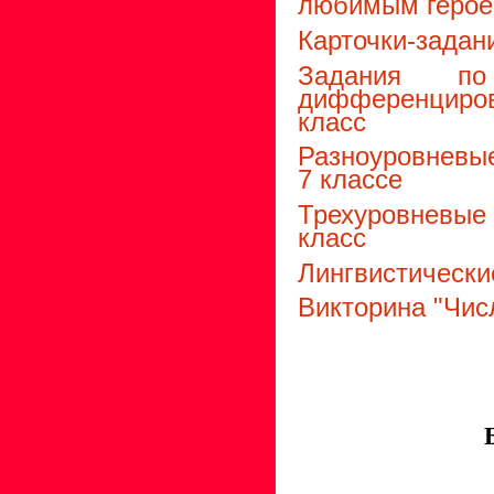
любимым героем
Карточки-задан
Задания п
дифференциро
класс
Разноуровневые
7 классе
Трехуровневые 
класс
Лингвистически
Викторина "Чис