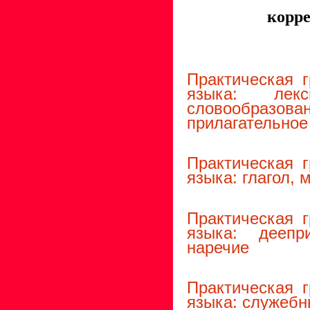
корр
Практическая г
языка: лек
словообразован
прилагательное
Практическая г
языка: глагол, 
Практическая г
языка: деепр
наречие
Практическая г
языка: служебн