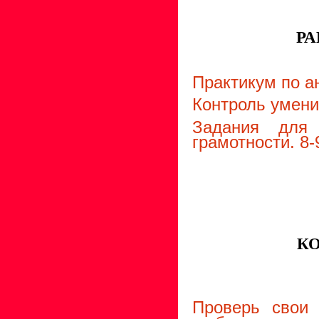
РА
Практикум по а
Контроль умени
Задания для 
грамотности. 8-
К
Проверь свои 