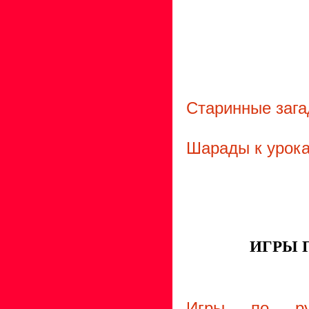
Старинные зага
Шарады к урока
ИГРЫ 
Игры по рус