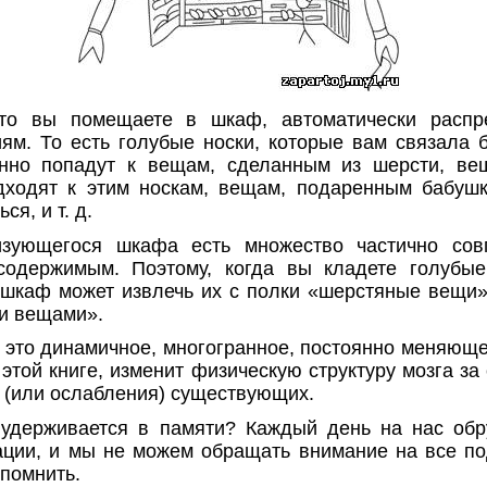
что вы помещаете в шкаф, автоматически распр
иям. То есть голубые носки, которые вам связала
нно попадут к вещам, сделанным из шерсти, вещ
дходят к этим носкам, вещам, подаренным бабушк
я, и т. д.
изующегося шкафа есть множество частично со
содержимым. Поэтому, когда вы кладете голубы
 шкаф может извлечь их с полки «шерстяные вещи»
и вещами».
 это динамичное, многогранное, постоянно меняюще
 этой книге, изменит физическую структуру мозга за
я (или ослабления) существующих.
 удерживается в памяти? Каждый день на нас об
ции, и мы не можем обращать внимание на все по
 помнить.