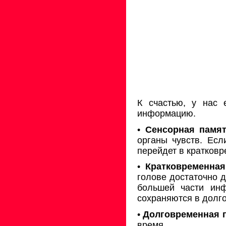
К счастью, у нас 
информацию.
•
Сенсорная памят
органы чувств. Есл
перейдет в кратков
•
Кратковременная
голове достаточно д
большей части инф
сохраняются в долг
•
Долговременная 
время.