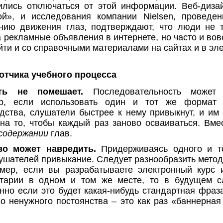
ились отключаться от этой информации. Веб-диза
ой», и исследования компании Nielsen, проведе
нию движения глаз, подтверждают, что люди не 
 рекламные объявления в интернете, но часто и вовс
йти и со справочными материалами на сайтах и в эле
отчика учебного процесса
сть не помешает.
Последовательность может 
ер, если использовать один и тот же формат
одства, слушатели быстрее к нему привыкнут, и им 
на то, чтобы каждый раз заново осваиваться. Вмес
содержании
глав.
во может навредить.
Придерживаясь одного и т
лушателей привыкание. Следует разнообразить метод
мер, если вы разрабатываете электронный курс 
тарии в одном и том же месте, то в будущем с
енно если это будет какая-нибудь стандартная фраз
о ненужного постоянства – это как раз «баннерная