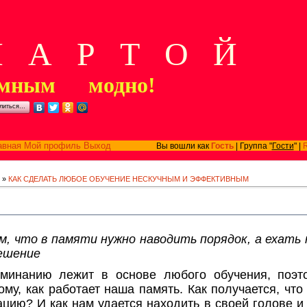
А Р Т О Й
мным модно!
литься…
авная
Мой профиль
Выход
Вы вошли как
Гость
| Группа "
Гости
" |
»
КАК СДЕЛАТЬ ЛЮБОЕ ОБУЧЕНИЕ НЕСКУЧНЫМ И ЭФФЕКТИВНЫМ
м, что в памяти нужно наводить порядок, а ехать н
решение
оминанию лежит в основе любого обучения, поэто
ому, как работает наша память. Как получается, чт
цию? И как нам удается находить в своей голове и 