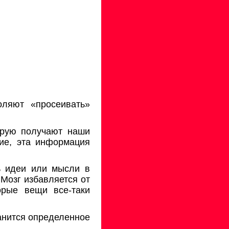
оляют «просеивать»
орую получают наши
ние, эта информация
ь идеи или мысли в
 Мозг избавляется от
орые вещи все-таки
анится определенное