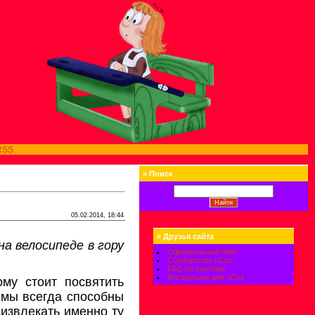
RSS
»
Поиск
05.02.2014, 18:44
»
Друзья сайта
а велосипеде в гору
Официальный блог
Сообщество uCoz
FAQ по системе
Инструкции для uCoz
му стоит посвятить
о мы всегда способны
извлекать именно ту