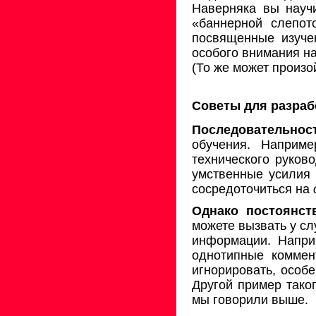
Наверняка вы науч
«баннерной слепот
посвященные изуче
особого внимания на
(То же может произо
Советы для разраб
Последовательно
обучения. Наприм
технического руков
умственные усилия 
сосредоточиться на
Однако постоянст
можете вызвать у с
информации. Напри
однотипные коммен
игнорировать, особ
Другой пример таког
мы говорили выше.