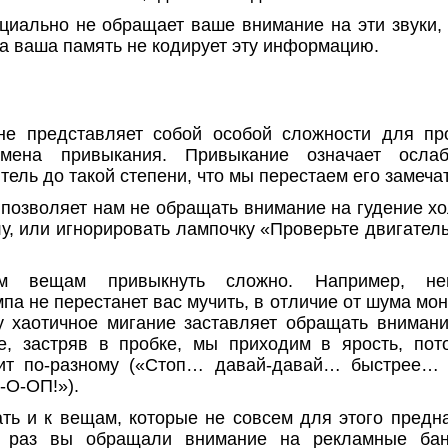
циально не обращает ваше внимание на эти звуки, 
 а ваша память не кодирует эту информацию.
не представляет собой особой сложности для про
мена привыкания. Привыкание означает осла
ель до такой степени, что мы перестаем его замечат
позволяет нам не обращать внимание на гудение хо
, или игнорировать лампочку «Проверьте двигатель
ым вещам привыкнуть сложно. Например, не
а не перестанет вас мучить, в отличие от шума мон
у хаотичное мигание заставляет обращать вниман
е, застряв в пробке, мы приходим в ярость, по
дит по-разному («Стоп… давай-давай… быстрее…
О-ОП!»).
ть и к вещам, которые не совсем для этого предн
й раз вы обращали внимание на рекламные бан