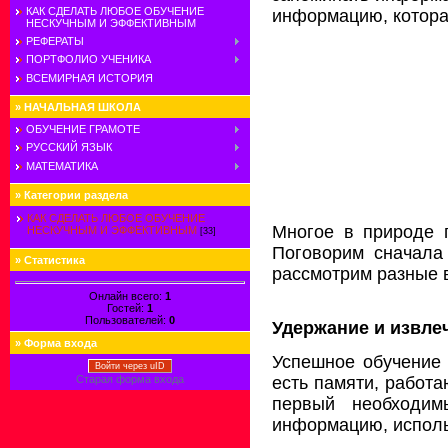
КАК СДЕЛАТЬ ЛЮБОЕ ОБУЧЕНИЕ
информацию, котора
НЕСКУЧНЫМ И ЭФФЕКТИВНЫМ
РЕФЕРАТЫ
ПОРТФОЛИО УЧЕНИКА
ВСЕМИРНАЯ ИСТОРИЯ
»
НАЧАЛЬНАЯ ШКОЛА
ОБУЧЕНИЕ ГРАМОТЕ
РУССКИЙ ЯЗЫК
МАТЕМАТИКА
»
Категории раздела
КАК СДЕЛАТЬ ЛЮБОЕ ОБУЧЕНИЕ
Многое в природе 
НЕСКУЧНЫМ И ЭФФЕКТИВНЫМ
[33]
Поговорим сначала
»
Статистика
рассмотрим разные 
Онлайн всего:
1
Гостей:
1
Пользователей:
0
Удержание и извл
»
Форма входа
Успешное обучение 
Войти через uID
есть памяти, работ
Старая форма входа
первый необходим
информацию, исполь