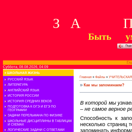
З А П 
Быть у
Поде
Гл
Суббота, 08.08.2026, 04:09
»
ШКОЛЬНАЯ ЖИЗНЬ
Главная
»
Файлы
»
УЧИТЕЛЬСКАЯ
РУССКИЙ ЯЗЫК
Как мы запоминаем?
ЛИТЕРАТУРА
АНГЛИЙСКИЙ ЯЗЫК
ИСТОРИЯ РОССИИ
ИСТОРИЯ СРЕДНИХ ВЕКОВ
В которой мы узнае
ПОДГОТОВКА К ОГЭ И ЕГЭ ПО
– не самое верное 
ГЕОГРАФИИ
ЗАДАЧИ ПЕРЕЛЬМАНА ПО ФИЗИКЕ
Способность к зап
ШКОЛЬНЫЕ ДИСЦИПЛИНЫ В ТАБЛИЦАХ
несколько страниц т
И СХЕМАХ
запоминать информа
ЛОГИЧЕСКИЕ ЗАДАЧИ С ОТВЕТАМИ