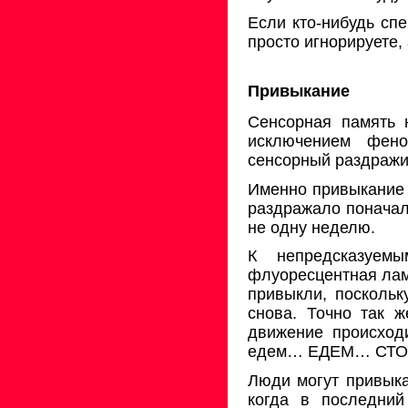
Если кто-нибудь спе
просто игнорируете,
Привыкание
Сенсорная память 
исключением фено
сенсорный раздражит
Именно привыкание 
раздражало поначалу
не одну неделю.
К непредсказуем
флуоресцентная ламп
привыкли, поскольк
снова. Точно так ж
движение происхо
едем… ЕДЕМ… СТО-
Люди могут привыка
когда в последни