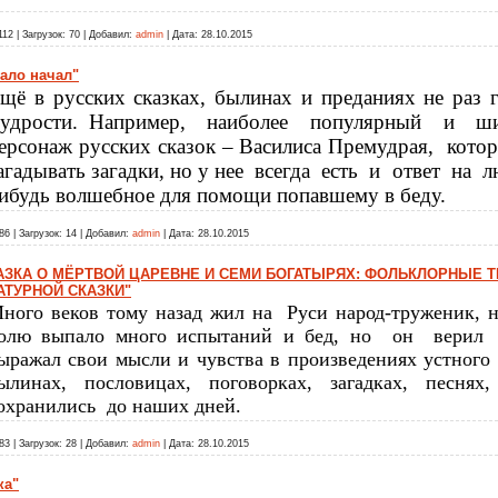
112
|
Загрузок:
70
|
Добавил:
admin
|
Дата:
28.10.2015
ало начал"
щё в русских сказках, былинах и преданиях не раз 
удрости. Например,
наиболее
популярный
и
ш
ерсонаж русских сказок – Василиса Премудрая,
котор
агадывать загадки, но у нее
всегда
есть
и
ответ
на
л
ибудь волшебное для помощи попавшему в беду.
86
|
Загрузок:
14
|
Добавил:
admin
|
Дата:
28.10.2015
АЗКА О МЁРТВОЙ ЦАРЕВНЕ И СЕМИ БОГАТЫРЯХ: ФОЛЬКЛОРНЫЕ Т
ТУРНОЙ СКАЗКИ"
ного веков тому назад жил на
Руси народ-труженик, н
олю выпало много испытаний и бед, но
он
верил
ыражал свои мысли и чувства в произведениях устного 
ылинах, пословицах, поговорках, загадках, песнях
охранились
до наших дней.
83
|
Загрузок:
28
|
Добавил:
admin
|
Дата:
28.10.2015
ка"