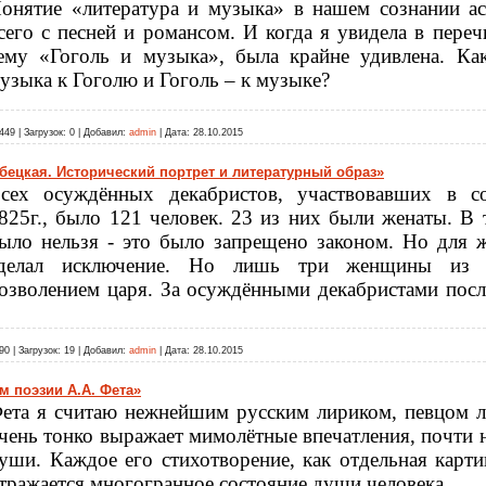
онятие «литература и музыка» в нашем сознании а
сего с песней и романсом. И когда я увидела в переч
ему «Гоголь и музыка», была крайне удивлена. Ка
узыка к Гоголю и Гоголь – к музыке?
449
|
Загрузок:
0
|
Добавил:
admin
|
Дата:
28.10.2015
бецкая. Исторический портрет и литературный образ»
сех осуждённых декабристов, участвовавших в с
825г., было 121 человек. 23 из них были женаты. В 
ыло нельзя - это было запрещено законом. Но для 
делал исключение. Но лишь три женщины из 2
озволением царя. За осуждёнными декабристами по­с
90
|
Загрузок:
19
|
Добавил:
admin
|
Дата:
28.10.2015
 поэзии А.А. Фета»
ета я считаю нежнейшим русским лириком, певцом 
чень тонко выражает мимолётные впечатления, почти 
уши. Каждое его стихотворение, как отдельная карт
тражается многогранное состояние души человека.