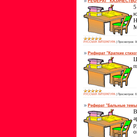
РЕФЕРАТ "КАЗАЧЕСТВО
5
ю
Н
М
РУССКАЯ ЛИТЕРАТУРА
|
Просмотров:
9
Рнфнрат "Краткие стих
Ц
п
РУССКАЯ ЛИТЕРАТУРА
|
Просмотров:
6
Реферат "Бальные темы 
В
а
р
о