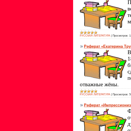
П
в
т
м
РУССКАЯ ЛИТЕРАТУРА
|
Просмотров:
1
Реферат «Екатерина Тру
В
1
б
с
п
отважные жёны.
РУССКАЯ ЛИТЕРАТУРА
|
Просмотров:
5
Реферат «Импрессионизм
Ф
о
д
о