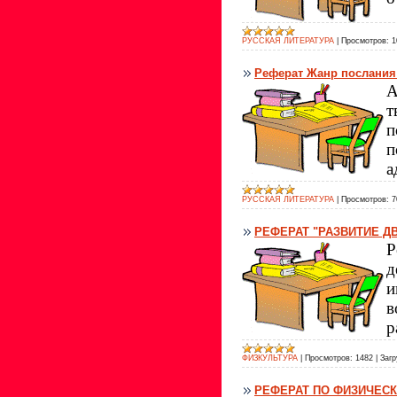
РУССКАЯ ЛИТЕРАТУРА
|
Просмотров:
1
Реферат Жанр послания 
А
т
п
п
а
РУССКАЯ ЛИТЕРАТУРА
|
Просмотров:
7
РЕФЕРАТ "РАЗВИТИЕ Д
Р
д
и
в
р
ФИЗКУЛЬТУРА
|
Просмотров:
1482
|
Загр
РЕФЕРАТ ПО ФИЗИЧЕСК