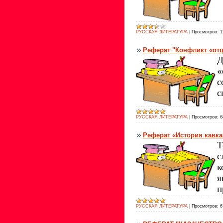
РУССКАЯ ЛИТЕРАТУРА
|
Просмотров:
1
Реферат "Конфликт «отц
Д
«
с
с
РУССКАЯ ЛИТЕРАТУРА
|
Просмотров:
6
Реферат «История кавка
Т
с
к
я
п
РУССКАЯ ЛИТЕРАТУРА
|
Просмотров:
6