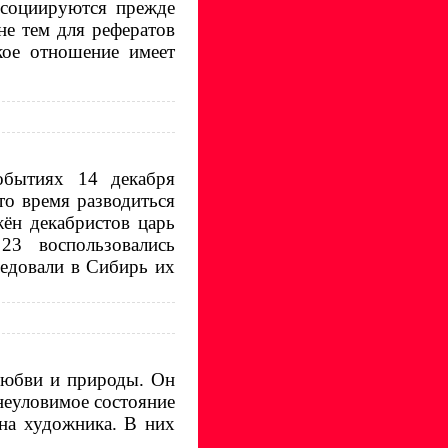
ссоциируются прежде
не тем для рефератов
кое отношение имеет
обытиях 14 декабря
то время разводиться
жён декабристов царь
3 воспользовались
ледовали в Сибирь их
любви и природы. Он
неуловимое состояние
ина художника. В них