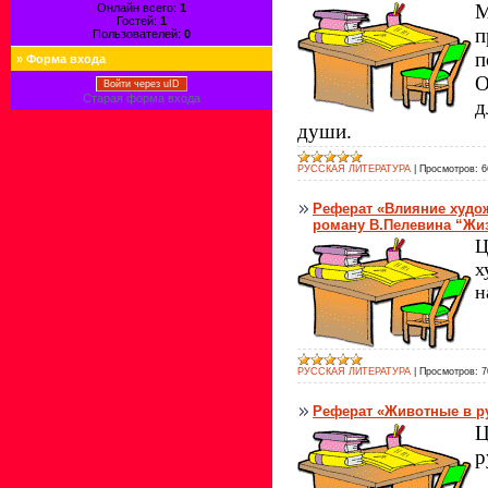
М
Онлайн всего:
1
Гостей:
1
п
Пользователей:
0
п
»
Форма входа
О
Войти через uID
Старая форма входа
д
души.
РУССКАЯ ЛИТЕРАТУРА
|
Просмотров:
6
Реферат «Влияние худож
роману В.Пелевина “Жи
Ц
х
н
РУССКАЯ ЛИТЕРАТУРА
|
Просмотров:
7
Реферат «Животные в ру
Ц
р