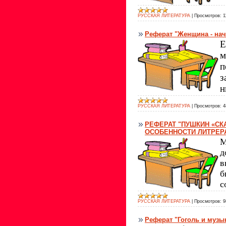
РУССКАЯ ЛИТЕРАТУРА
|
Просмотров:
1
Реферат "Женщина - нач
Е
м
п
з
н
РУССКАЯ ЛИТЕРАТУРА
|
Просмотров:
4
РЕФЕРАТ "ПУШКИН «СК
ОСОБЕННОСТИ ЛИТРЕРА
М
д
в
б
с
РУССКАЯ ЛИТЕРАТУРА
|
Просмотров:
9
Реферат "Гоголь и музы