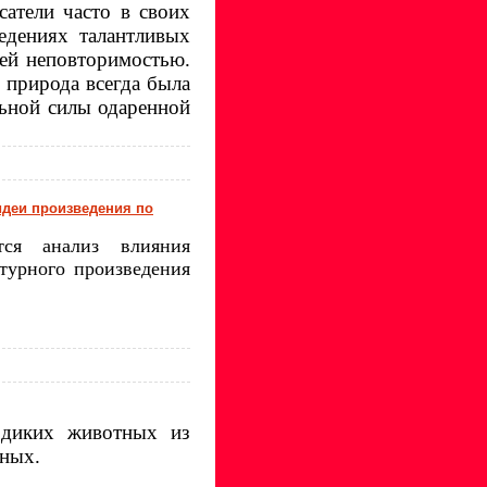
атели часто в своих
едениях талантливых
оей неповторимостью.
 природа всегда была
льной силы одаренной
идеи произведения по
тся анализ влияния
атурного произведения
 диких животных из
тных.