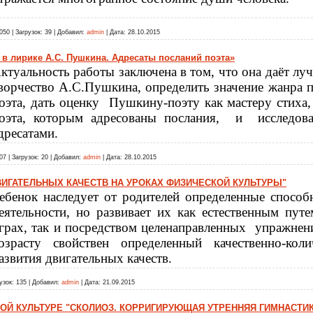
050
|
Загрузок:
39
|
Добавил:
admin
|
Дата:
28.10.2015
в лирике А.С. Пушкина. Адресаты посланий поэта»
ктуальность
работы заключена в том, что она даёт лу
ворчество А.С.Пушкина, определить значение жанра п
оэта, дать оценку
Пушкину-поэту как мастеру стиха,
оэта, которым адресованы послания,
и
исследов
дресатами.
07
|
Загрузок:
20
|
Добавил:
admin
|
Дата:
28.10.2015
ВИГАТЕЛЬНЫХ КАЧЕСТВ НА УРОКАХ ФИЗИЧЕСКОЙ КУЛЬТУРЫ"
ебенок наследует от родителей определенные способ
еятельности, но развивает их как естественным пут
грах, так и посредством целенаправленных
упражнен
озрасту свойствен определенный качественно-кол
азвития двигательных качеств.
узок:
135
|
Добавил:
admin
|
Дата:
21.09.2015
ОЙ КУЛЬТУРЕ "СКОЛИОЗ. КОРРИГИРУЮЩАЯ УТРЕННЯЯ ГИМНАСТИК