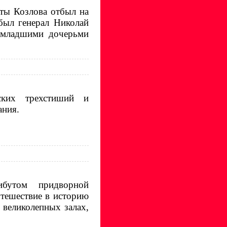
иты Козлова отбыл на
был генерал Николай
 младшими дочерьми
ских трехстиший и
ания.
бутом придворной
утешествие в историю
 великолепных залах,