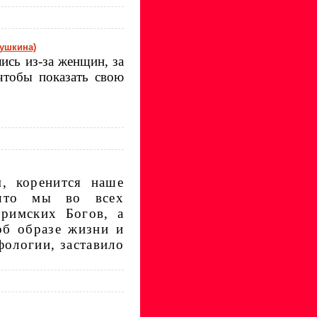
Пушкина)
ись из-за женщин, за
 чтобы показать свою
м, коренится наше
 что мы во всех
 римских Богов, а
б образе жизни и
фологии,
заставило