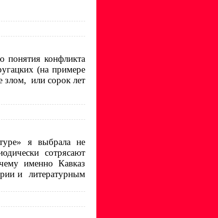
ию понятия конфликта
ругацких (на примере
 злом,
или сорок лет
туре» я выбрала не
иодически сотрясают
очему именно Кавказ
тории и литературным