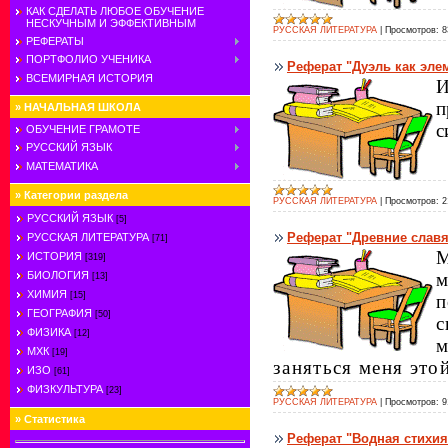
КАК СДЕЛАТЬ ЛЮБОЕ ОБУЧЕНИЕ
НЕСКУЧНЫМ И ЭФФЕКТИВНЫМ
РУССКАЯ ЛИТЕРАТУРА
|
Просмотров:
8
РЕФЕРАТЫ
ПОРТФОЛИО УЧЕНИКА
Реферат "Дуэль как эле
ВСЕМИРНАЯ ИСТОРИЯ
И
п
»
НАЧАЛЬНАЯ ШКОЛА
с
ОБУЧЕНИЕ ГРАМОТЕ
РУССКИЙ ЯЗЫК
МАТЕМАТИКА
»
Категории раздела
РУССКАЯ ЛИТЕРАТУРА
|
Просмотров:
2
РУССКИЙ ЯЗЫК
[5]
Реферат "Древние славя
РУССКАЯ ЛИТЕРАТУРА
[71]
М
ИСТОРИЯ
[319]
м
БИОЛОГИЯ
[13]
ХИМИЯ
[15]
п
ГЕОГРАФИЯ
[50]
с
ФИЗИКА
[12]
м
МХК
[19]
заняться меня это
ИЗО
[61]
ФИЗКУЛЬТУРА
[23]
РУССКАЯ ЛИТЕРАТУРА
|
Просмотров:
9
»
Статистика
Реферат "Водная стихия