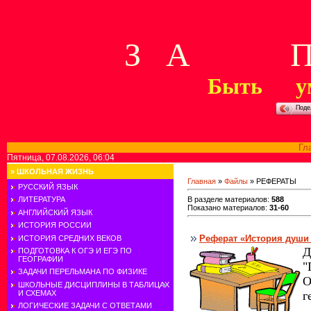
З А П 
Быть у
Поде
Гл
Пятница, 07.08.2026, 06:04
»
ШКОЛЬНАЯ ЖИЗНЬ
Главная
»
Файлы
» РЕФЕРАТЫ
РУССКИЙ ЯЗЫК
В разделе материалов
:
588
ЛИТЕРАТУРА
Показано материалов
:
31-60
АНГЛИЙСКИЙ ЯЗЫК
ИСТОРИЯ РОССИИ
Реферат «История души 
ИСТОРИЯ СРЕДНИХ ВЕКОВ
Д
ПОДГОТОВКА К ОГЭ И ЕГЭ ПО
ГЕОГРАФИИ
"
ЗАДАЧИ ПЕРЕЛЬМАНА ПО ФИЗИКЕ
О
ШКОЛЬНЫЕ ДИСЦИПЛИНЫ В ТАБЛИЦАХ
И СХЕМАХ
г
ЛОГИЧЕСКИЕ ЗАДАЧИ С ОТВЕТАМИ