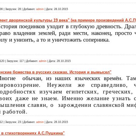
36
|
Загрузок:
28
|
Добавил:
admin
|
Дата:
28.10.2015
мент дворянской культуры 19 века" (на примере произведений А.С.
стория поединков уходит в глубокую древность. Драл
раво владения землей, ради мести, наконец, просто
илу и унизить, а то и уничтожить соперника.
120
|
Загрузок:
117
|
Добавил:
admin
|
Дата:
28.10.2015
нские божества в русских сказках. История и вымысел"
ногие
обычаи, из наших языческих времён.
Та
ировоззрение. Неужели же справедливо,
одробностях изучаем египетских, греческих,
воих даже не знаем. Именно желание
узнать
о
ышления славян,
о
зарождении славянской ми
й работой.
12
|
Загрузок:
23
|
Добавил:
admin
|
Дата:
28.10.2015
 в стихотворениях А.С.Пушкина"