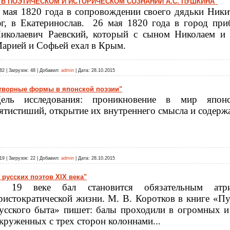
 В ПОЭТИЧЕСКОМ И ИСТОРИЧЕСКОМ СОЗНАНИИ А.С. ПУШКИНА"
 мая 1820 года в сопровождении своего дядьки Ник
г, в Екатеринослав.
26 мая 1820 года в город при
иколаевич Раевский, который с сыном Николаем и
арией и Софьей ехал в Крым.
82
|
Загрузок:
48
|
Добавил:
admin
|
Дата:
28.10.2015
отворные формы в японской поэзии"
ель исследования: п
роникновение в мир япон
ятистиший, открытие их внутреннего смысла и содерж
19
|
Загрузок:
22
|
Добавил:
admin
|
Дата:
28.10.2015
русских поэтов XIX века"
 19 веке бал становится обязательным атри
ристократической жизни. М. В. Коротков в книге «П
усского быта» пишет: балы проходили в огромных и
круженных с трех сторон колоннами...