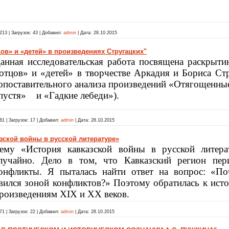
213
|
Загрузок:
43
|
Добавил:
admin
|
Дата:
28.10.2015
ов» и «детей» в произведениях Стругацких"
анная исследовательская работа посвящена раскрыт
отцов» и «детей» в творчестве Аркадия и Бориса Ст
опоставительного анализа произведений «Отягощенные
пустя»
и «Гадкие лебеди»).
81
|
Загрузок:
17
|
Добавил:
admin
|
Дата:
28.10.2015
зской войны в русской литературе»
ему «История кавказской войны в русской литера
лучайно. Дело в том, что Кавказский регион пер
онфликты. Я пыталась найти ответ на вопрос: «П
вился зоной конфликтов?» Поэтому обратилась к ис
роизведениям
XIX
и
XX
веков.
71
|
Загрузок:
22
|
Добавил:
admin
|
Дата:
28.10.2015