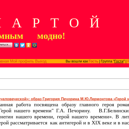
А Р Т О Й
мным модно!
литься…
авная
Мой профиль
Выход
Вы вошли как
Гость
| Группа "
Гости
" |
человеческой»: образ Григория Печорина М.Ю.Лермонтова «Герой 
анная работа посвящена образу главного героя ром
Герой нашего времени" Г.А. Печорину.
В.Г.Белински
негин нашего времени, герой нашего времени». В лит
ерой рассматривается
как антигерой и в
XIX
веке и в на