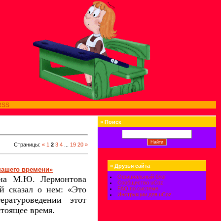
RSS
»
Поиск
Страницы
:
«
1
2
3
4
...
19
20
»
»
Друзья сайта
нашего времени»
Официальный блог
ана М.Ю. Лермонтова
Сообщество uCoz
й сказал о нем: «Это
FAQ по системе
Инструкции для uCoz
ературоведении
этот
стоящее время.