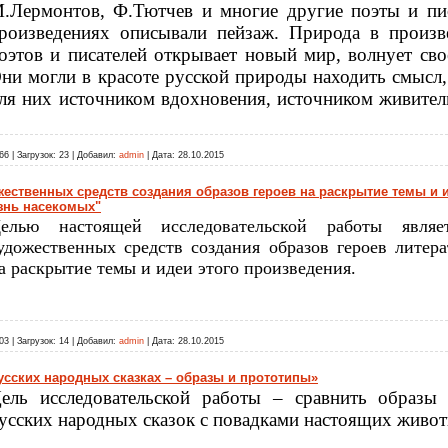
.Лермонтов, Ф.Тютчев и многие другие поэты и пис
роизведениях описывали пейзаж. Природа в произв
оэтов и писателей открывает новый мир, волнует св
ни могли в красоте русской природы находить смысл,
ля них источником вдохновения, источником живите
66
|
Загрузок:
23
|
Добавил:
admin
|
Дата:
28.10.2015
ественных средств создания образов героев на раскрытие темы и 
знь насекомых"
елью настоящей исследовательской работы являе
удожественных средств создания образов героев литер
а раскрытие темы и идеи этого произведения.
03
|
Загрузок:
14
|
Добавил:
admin
|
Дата:
28.10.2015
сских народных сказках – образы и прототипы»
ель исследовательской работы – сравнить образы
усских народных сказок с повадками настоящих живо