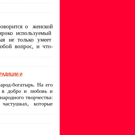
говорится о
женской
ироко используемый
ая
не
только
умеет
юбой
вопрос,
и
что-
РАДИЦИИ И
арод-богатырь. На его
в добро и любовь и
народного творчества:
, частушках, которые