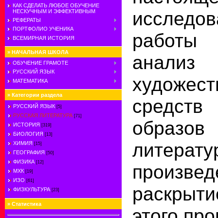
КАК СДЕЛАТЬ ЛЮБОЕ ОБУЧЕНИЕ
исследов
НЕСКУЧНЫМ И ЭФФЕКТИВНЫМ
РЕФЕРАТЫ
ПОРТФОЛИО УЧЕНИКА
работы
ВСЕМИРНАЯ ИСТОРИЯ
»
НАЧАЛЬНАЯ ШКОЛА
анали
ОБУЧЕНИЕ ГРАМОТЕ
РУССКИЙ ЯЗЫК
художест
МАТЕМАТИКА
»
Категории раздела
средст
РУССКИЙ ЯЗЫК
[5]
РУССКАЯ ЛИТЕРАТУРА
[71]
образ
ИСТОРИЯ
[319]
БИОЛОГИЯ
[13]
литерату
ХИМИЯ
[15]
ГЕОГРАФИЯ
[50]
ФИЗИКА
[12]
произв
МХК
[19]
ИЗО
[61]
раскрыти
ФИЗКУЛЬТУРА
[23]
»
Статистика
этого пр