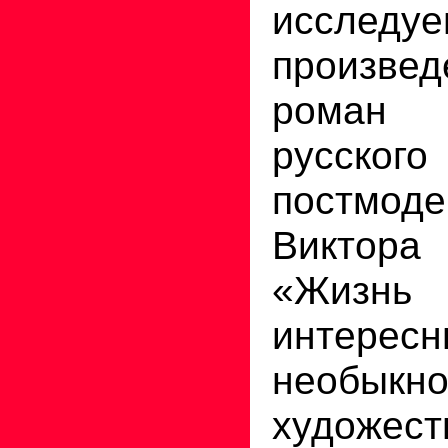
исследуе
произве
роман с
русског
постмоде
Виктор
«Жизнь 
интере
необыкн
художес