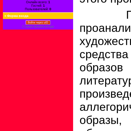
Онлайн всего:
1
Гостей:
1
Пользователей:
0
»
Форма входа
Войти через uID
проанали
Старая форма входа
художест
средст
образ
литерату
произвед
аллегори
образ