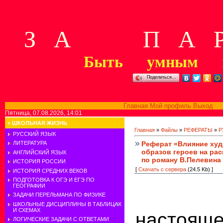
З А П А Р
Быть умным м
Поделиться…
Главная
Мой профиль
Выход
В
Пятница, 07.08.2026, 14:01
»
ШКОЛЬНАЯ ЖИЗНЬ
Главная
»
Файлы
»
РЕФЕРАТЫ
»
Р
РУССКИЙ ЯЗЫК
Реферат «Влияние худ
ЛИТЕРАТУРА
образов героев на ра
АНГЛИЙСКИЙ ЯЗЫК
по роману В.Пелевина
ИСТОРИЯ РОССИИ
[
Скачать с сервера
(24.5 Kb) ]
ИСТОРИЯ СРЕДНИХ ВЕКОВ
ПОДГОТОВКА К ОГЭ И ЕГЭ ПО
ГЕОГРАФИИ
ЗАДАЧИ ПЕРЕЛЬМАНА ПО ФИЗИКЕ
ШКОЛЬНЫЕ ДИСЦИПЛИНЫ В ТАБЛИЦАХ
И СХЕМАХ
настоящ
ЛОГИЧЕСКИЕ ЗАДАЧИ С ОТВЕТАМИ