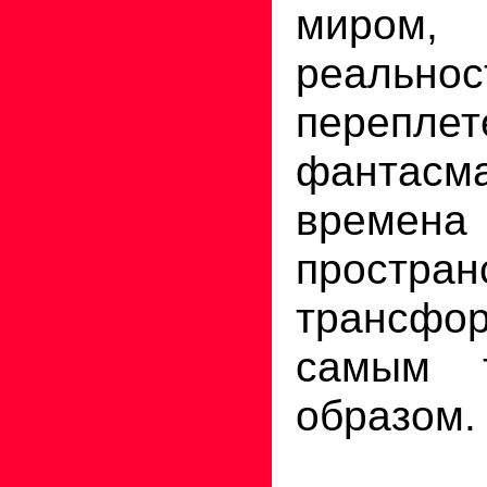
миром,
реальн
переп
фантасма
времена
простран
трансфор
самым т
образом.