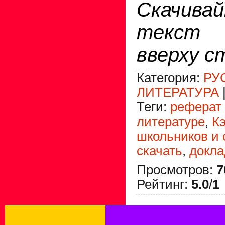
Скачив
текст
вверху с
Категория
:
РУ
ЛИТЕРАТУРА
Теги
:
реферат 
литературе
,
К
школьников и 
скачать
,
докла
Просмотров
:
7
Рейтинг
:
5.0
/
1