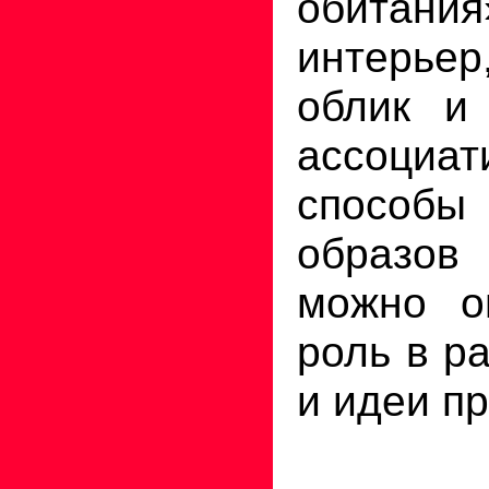
обитани
интерь
облик и 
ассоциат
способ
образов
можно о
роль в р
и идеи п