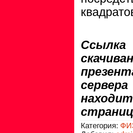
квадратов
Ссы
скачива
презе
серве
находи
страниц
Категория
:
ФИ