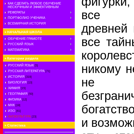
фигурки,
КАК СДЕЛАТЬ ЛЮБОЕ ОБУЧЕНИЕ
НЕСКУЧНЫМ И ЭФФЕКТИВНЫМ
все во
РЕФЕРАТЫ
ПОРТФОЛИО УЧЕНИКА
ВСЕМИРНАЯ ИСТОРИЯ
древней 
»
НАЧАЛЬНАЯ ШКОЛА
все тайн
ОБУЧЕНИЕ ГРАМОТЕ
РУССКИЙ ЯЗЫК
МАТЕМАТИКА
королевс
»
Категории раздела
никому н
РУССКИЙ ЯЗЫК
[5]
РУССКАЯ ЛИТЕРАТУРА
[71]
ИСТОРИЯ
[319]
не 
БИОЛОГИЯ
[13]
ХИМИЯ
[15]
безграни
ГЕОГРАФИЯ
[50]
ФИЗИКА
[12]
богатств
МХК
[19]
ИЗО
[61]
ФИЗКУЛЬТУРА
[23]
и возмож
»
Статистика