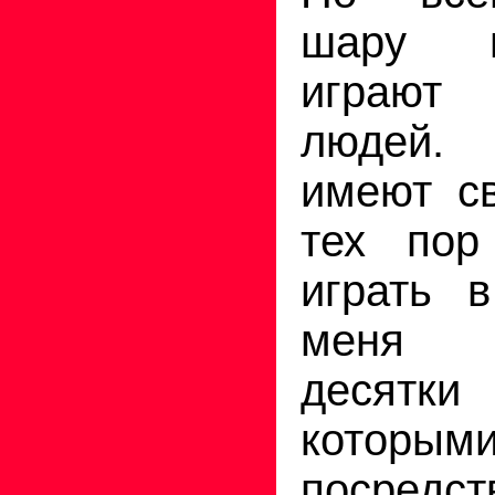
шару 
играют
людей
имеют св
тех пор
играть 
меня 
десятк
которым
посредс