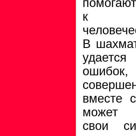
помогают
к мно
человече
В шахмат
удаетс
ошибок
соверш
вместе 
может 
свои с