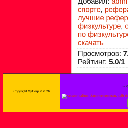
Добавил
:
admi
спорте
,
рефер
лучшие рефер
физкультуре
,
по физкультур
скачать
Просмотров
:
7
Рейтинг
:
5.0
/
1
!-- 
Copyright MyCorp © 2026