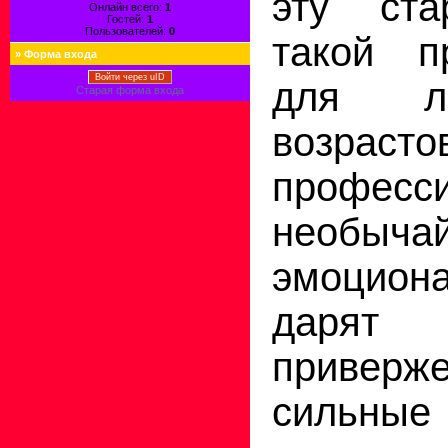
эту ста
Онлайн всего:
1
Гостей:
1
Пользователей:
0
такой пр
»
Форма входа
Войти через uID
для л
Старая форма входа
возр
професс
необыча
эмоцио
даря
приверж
сильные 