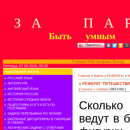
З А П А Р
Быть умным м
Поделиться…
Главная
Мой профиль
Выход
В
Пятница, 07.08.2026, 09:39
»
ШКОЛЬНАЯ ЖИЗНЬ
Главная
»
Файлы
»
РЕФЕРАТЫ
»
Ф
РУССКИЙ ЯЗЫК
РЕФЕРАТ "ПУТЕШЕСТВИ
ЛИТЕРАТУРА
АНГЛИЙСКИЙ ЯЗЫК
[
Скачать с сервера
(383.0 Kb) ]
ИСТОРИЯ РОССИИ
ИСТОРИЯ СРЕДНИХ ВЕКОВ
Сколько
ПОДГОТОВКА К ОГЭ И ЕГЭ ПО
ГЕОГРАФИИ
ЗАДАЧИ ПЕРЕЛЬМАНА ПО ФИЗИКЕ
ведут в 
ШКОЛЬНЫЕ ДИСЦИПЛИНЫ В ТАБЛИЦАХ
И СХЕМАХ
ЛОГИЧЕСКИЕ ЗАДАЧИ С ОТВЕТАМИ