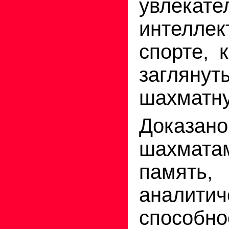
увлекате
интеллек
спорте, 
заглянут
шахматну
Доказано
шахмата
память
аналитич
спосо