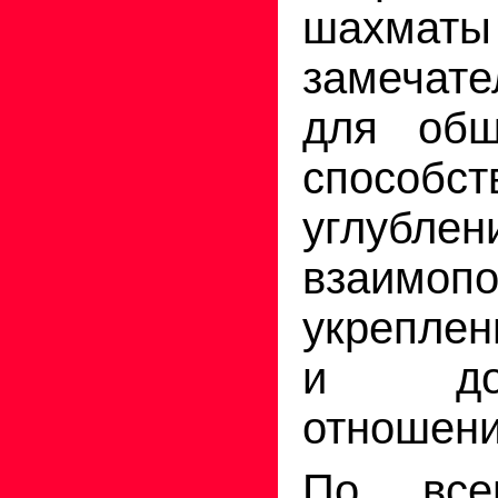
шах
замечат
для общ
способс
углублен
взаимопо
укреплен
и добр
отношени
По все