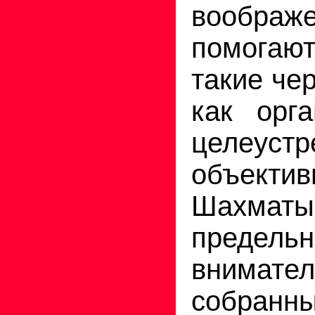
воображе
помогаю
такие че
как орга
целеустр
объектив
Шахмат
предельн
внимате
собранны