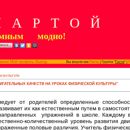
А Р Т О Й
мным модно!
литься…
авная
Мой профиль
Выход
Вы вошли как
Гость
| Группа "
Гости
" |
ИЗКУЛЬТУРА
ВИГАТЕЛЬНЫХ КАЧЕСТВ НА УРОКАХ ФИЗИЧЕСКОЙ КУЛЬТУРЫ"
ледует от родителей определенные способнос
азвивает их как естественным путем в самостоят
направленных
упражнений в школе. Каждому в
ственно-количественный уровень развития дви
ыраженные половые различия. Учитель физическ