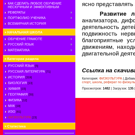
ясно представлять
КАК СДЕЛАТЬ ЛЮБОЕ ОБУЧЕНИЕ
НЕСКУЧНЫМ И ЭФФЕКТИВНЫМ
РЕФЕРАТЫ
Развитие 
ПОРТФОЛИО УЧЕНИКА
анализатора, диф
ВСЕМИРНАЯ ИСТОРИЯ
деятельность дете
»
НАЧАЛЬНАЯ ШКОЛА
подвижность нерв
ОБУЧЕНИЕ ГРАМОТЕ
благоприятные ус
РУССКИЙ ЯЗЫК
движениям, наход
МАТЕМАТИКА
двигательной деят
»
Категории раздела
РУССКИЙ ЯЗЫК
[5]
Ссылка на скачи
РУССКАЯ ЛИТЕРАТУРА
[71]
ИСТОРИЯ
[319]
Категория
:
ФИЗКУЛЬТУРА
|
Добав
спорт
,
школа
,
реферат по физкуль
БИОЛОГИЯ
[13]
Просмотров
:
1482
|
Загрузок
:
135
ХИМИЯ
[15]
ГЕОГРАФИЯ
[50]
ФИЗИКА
[12]
МХК
[19]
ИЗО
[61]
ФИЗКУЛЬТУРА
[23]
»
Статистика