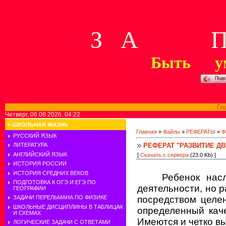
З А П 
Быть у
Поде
Гл
Четверг, 06.08.2026, 04:22
»
ШКОЛЬНАЯ ЖИЗНЬ
Главная
»
Файлы
»
РЕФЕРАТЫ
»
Ф
РУССКИЙ ЯЗЫК
РЕФЕРАТ "РАЗВИТИЕ Д
ЛИТЕРАТУРА
АНГЛИЙСКИЙ ЯЗЫК
[
Скачать с сервера
(23.0 Kb) ]
ИСТОРИЯ РОССИИ
ИСТОРИЯ СРЕДНИХ ВЕКОВ
Ребенок нас
ПОДГОТОВКА К ОГЭ И ЕГЭ ПО
деятельности, но р
ГЕОГРАФИИ
посредством целе
ЗАДАЧИ ПЕРЕЛЬМАНА ПО ФИЗИКЕ
ШКОЛЬНЫЕ ДИСЦИПЛИНЫ В ТАБЛИЦАХ
определенный каче
И СХЕМАХ
Имеются и четко в
ЛОГИЧЕСКИЕ ЗАДАЧИ С ОТВЕТАМИ