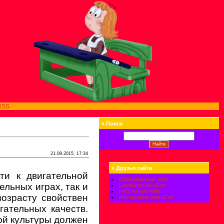
RSS
»
Поиск
21.09.2015, 17:34
»
Друзья сайта
ти к двигательной
Официальный блог
ельных играх, так и
Сообщество uCoz
FAQ по системе
озрасту свойствен
Инструкции для uCoz
гательных качеств.
ой культуры должен