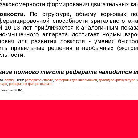
 закономерности формирования двигательных кач
ловкости.
По структуре, объему корковых по
ференцировочной способности зрительного ана
й 10-13 лет приближается к аналогичным показ
но-мышечного аппарата достигает нормы взро
ловия для развития ловкости - умения быстр
ить правильные решения в необычных (экстре
ельности.
вание полного текста реферата находится в
ил
:
admin
|
Теги
:
реферат о спорте
,
рефераты для школьников
,
доклад по физкультуре
,
туре
,
реферат по физ-ре скачать
|
Рейтинг
:
5.0
/
1