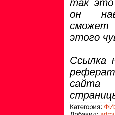
так это
он нав
сможет
этого чу
Ссылка н
реферат
сайт
страниц
Категория
:
ФИ
Добавил
:
admi