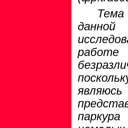
Тема
данной
исследов
работ
безразли
поскол
являюсь
предста
паркур