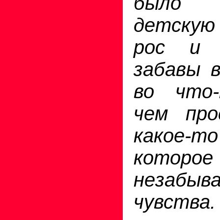
было 
детскую 
рос и 
забавы в
во что
чем про
какое-т
кото
незабыв
чувс