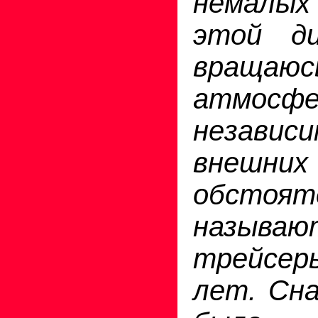
немалы
этой ди
вращаю
атмосфе
незави
внешних
обстоят
называ
трейсе
лет. Сна