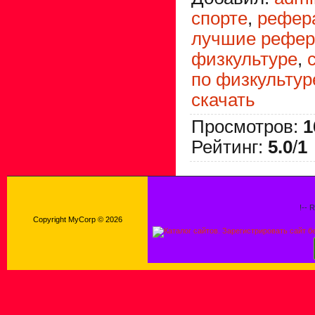
спорте
,
рефер
лучшие рефер
физкультуре
,
по физкультур
скачать
Просмотров
:
1
Рейтинг
:
5.0
/
1
!-- 
Copyright MyCorp © 2026