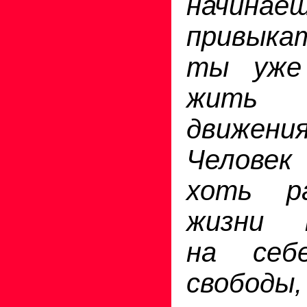
начинае
привык
ты уже
жить 
движен
Челове
хоть р
жизни п
на себ
свободы