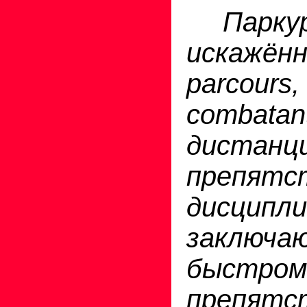
Паркур
искаж
parcours
comb
дистан
препятст
дисципли
заключ
быстром
препятс