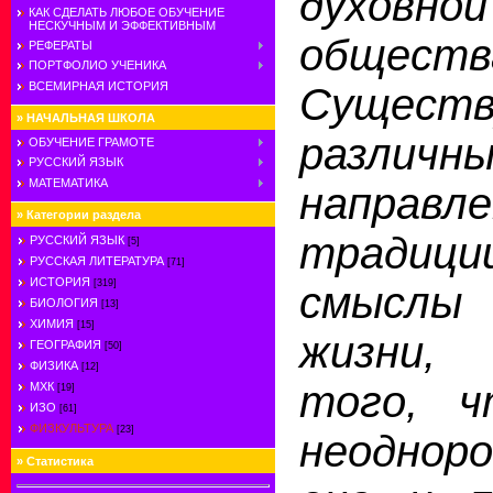
духовной
КАК СДЕЛАТЬ ЛЮБОЕ ОБУЧЕНИЕ
НЕСКУЧНЫМ И ЭФФЕКТИВНЫМ
обществ
РЕФЕРАТЫ
ПОРТФОЛИО УЧЕНИКА
ВСЕМИРНАЯ ИСТОРИЯ
Сущест
»
НАЧАЛЬНАЯ ШКОЛА
различ
ОБУЧЕНИЕ ГРАМОТЕ
РУССКИЙ ЯЗЫК
МАТЕМАТИКА
направле
»
Категории раздела
традици
РУССКИЙ ЯЗЫК
[5]
РУССКАЯ ЛИТЕРАТУРА
[71]
ИСТОРИЯ
[319]
смыслы 
БИОЛОГИЯ
[13]
ХИМИЯ
[15]
жизни,
ГЕОГРАФИЯ
[50]
ФИЗИКА
[12]
того, ч
МХК
[19]
ИЗО
[61]
ФИЗКУЛЬТУРА
[23]
неодно
»
Статистика