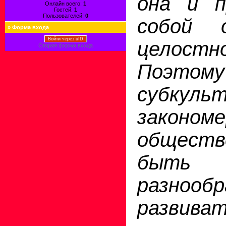
она и п
Онлайн всего:
1
Гостей:
1
Пользователей:
0
собой о
»
Форма входа
Войти через uID
целостн
Старая форма входа
Поэтом
субкул
закономе
обществ
быть
разноо
развиват