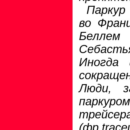
Паркур
во Фран
Бел
Себаст
Иногда 
сокращ
Люди, з
паркуром
трейсер
(фр.traceu