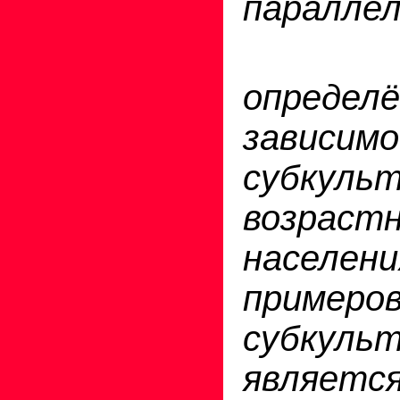
параллел
определё
зависим
субку
возрас
населен
примеро
субкуль
является