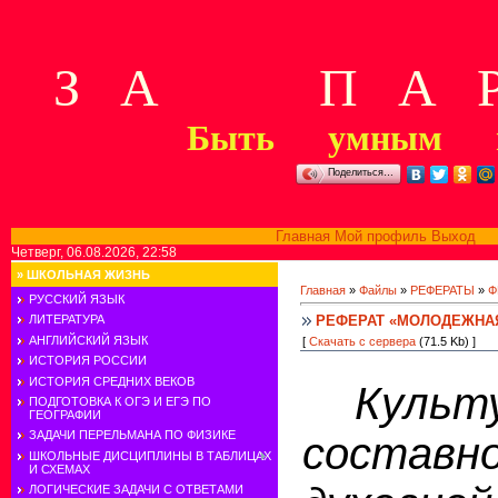
З А П А Р
Быть умным м
Поделиться…
Главная
Мой профиль
Выход
В
Четверг, 06.08.2026, 22:58
»
ШКОЛЬНАЯ ЖИЗНЬ
Главная
»
Файлы
»
РЕФЕРАТЫ
»
Ф
РУССКИЙ ЯЗЫК
РЕФЕРАТ «МОЛОДЕЖНАЯ 
ЛИТЕРАТУРА
АНГЛИЙСКИЙ ЯЗЫК
[
Скачать с сервера
(71.5 Kb) ]
ИСТОРИЯ РОССИИ
ИСТОРИЯ СРЕДНИХ ВЕКОВ
Культу
ПОДГОТОВКА К ОГЭ И ЕГЭ ПО
ГЕОГРАФИИ
ЗАДАЧИ ПЕРЕЛЬМАНА ПО ФИЗИКЕ
состав
ШКОЛЬНЫЕ ДИСЦИПЛИНЫ В ТАБЛИЦАХ
И СХЕМАХ
ЛОГИЧЕСКИЕ ЗАДАЧИ С ОТВЕТАМИ