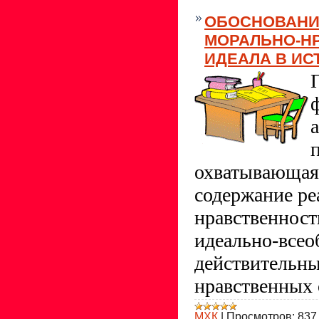
ОБОСНОВАНИ
МОРАЛЬНО-Н
ИДЕАЛА В ИС
охватывающая 
содержание ре
нравственнос
идеально-всео
действительн
нравственных
МХК
|
Просмотров:
837