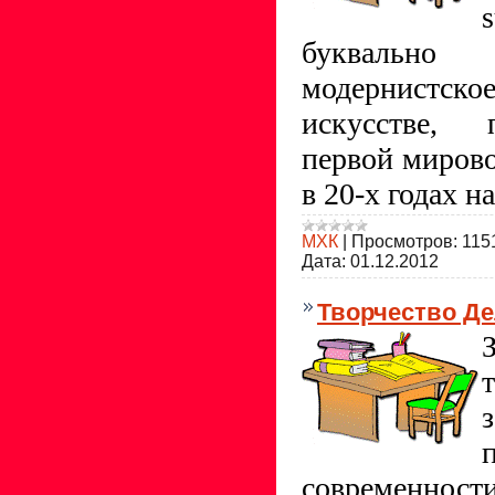
буквально 
модернистс
искусстве, 
первой миров
в 20-х годах н
МХК
|
Просмотров:
115
Дата:
01.12.2012
Творчество Де
современно