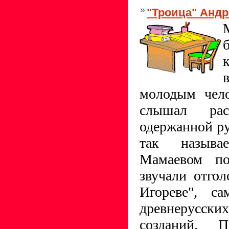
"Троица" Андр
молодым чело
слышал рас
одержанной ру
так называ
Мамаевом по
звучали отго
Игореве", са
древнерусс
созданий. 