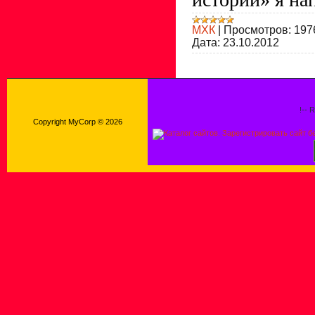
МХК
|
Просмотров:
197
Дата:
23.10.2012
!-- 
Copyright MyCorp © 2026