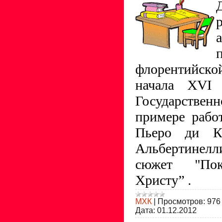
флорентийск
начала XVI 
Государстве
примере рабо
Пьеро ди К
Альбертинел
сюжет "Пок
Христу” .
МХК
|
Просмотров:
976
Дата:
01.12.2012