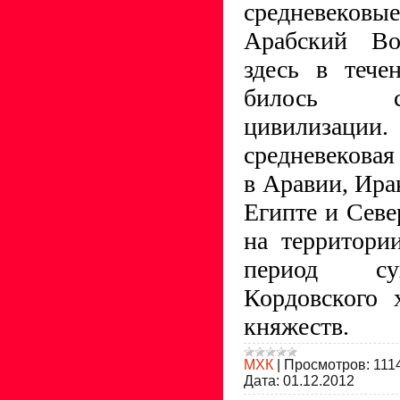
средневековы
Арабский Во
здесь в тече
билось с
цивилиза
средневековая
в Аравии, Ира
Египте и Севе
на территор
период су
Кордовского 
княжеств.
МХК
|
Просмотров:
111
Дата:
01.12.2012