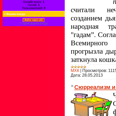
Онлайн всего:
1
Гостей:
1
считали не
Пользователей:
0
»
Форма входа
созданием дь
Войти через uID
Старая форма входа
народная т
"гадам”. Согла
Всемирно
прогрызла дыр
заткнула кошк
МХК
|
Просмотров:
111
Дата:
28.05.2013
Сюрреализм и