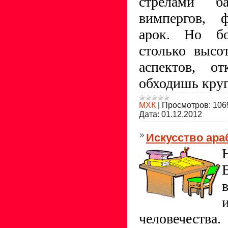
стрелами б
вимпергов, ф
арок. Но б
столько высот
аспектов, от
обходишь круг
МХК
|
Просмотров:
106
Дата:
01.12.2012
Искусство ара
человечест