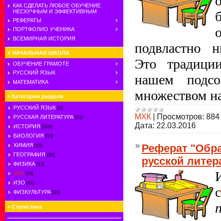
КАК СДЕЛАТЬ ЛЮБОЕ ОБУЧЕНИЕ
НЕСКУЧНЫМ И ЭФФЕКТИВНЫМ
РЕФЕРАТЫ
ПОРТФОЛИО УЧЕНИКА
ВСЕМИРНАЯ ИСТОРИЯ
подвластно н
»
НАЧАЛЬНАЯ ШКОЛА
Это традици
ОБУЧЕНИЕ ГРАМОТЕ
РУССКИЙ ЯЗЫК
нашем подсо
МАТЕМАТИКА
множеством н
»
Категории раздела
РУССКИЙ ЯЗЫК
[5]
МХК
|
Просмотров:
884
РУССКАЯ ЛИТЕРАТУРА
[71]
Дата:
22.03.2016
ИСТОРИЯ
[319]
БИОЛОГИЯ
[13]
Реферат "Обр
ХИМИЯ
[15]
ГЕОГРАФИЯ
[50]
русской литер
ФИЗИКА
[12]
МХК
[19]
ИЗО
[61]
ФИЗКУЛЬТУРА
[23]
»
Статистика