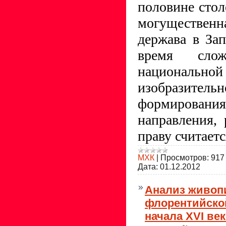
половине стол
могуществен
держава в За
время слож
национал
изобразите
формирования
направления,
праву считает
МХК
|
Просмотров:
917
Дата:
01.12.2012
Анализ живоп
флорентийско
начала XVI ве