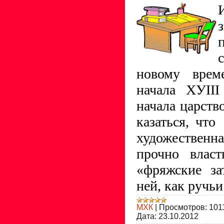
новому врем
начала
ХУ
III
начала царств
казаться, что
художественн
прочно власт
«фряжские за
ней, как ручьи
МХК
|
Просмотров:
101
Дата:
23.10.2012