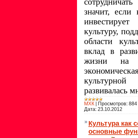
сотрудничат
значит, если
инвестируе
культуру, под
области куль
вклад в разв
жизни на 
экономическа
культурной
развивалась м
МХК
|
Просмотров:
884
Дата:
23.10.2012
Культура как 
основные фун