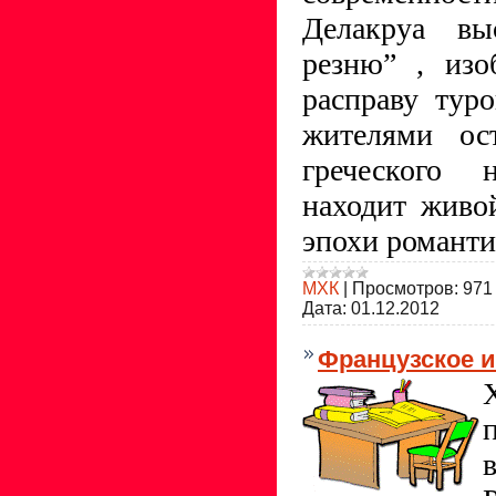
Делакруа вы
резню” , изо
расправу тур
жителями ос
греческого 
находит живо
эпохи романти
МХК
|
Просмотров:
971
Дата:
01.12.2012
Французское ис