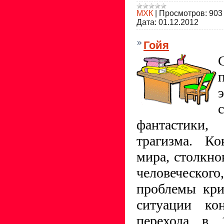
МХК
|
Просмотров:
903
Дата:
01.12.2012
Гойя
фантастики,
трагизма. К
мира, столкно
человечес
проблемы кри
ситуации ко
перехода в 