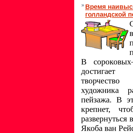
Время наивыс
голландской 
В сороковых
достигает 
творчество
художника ра
пейзажа. В э
крепнет, чт
развернуться 
Якоба ван Рей