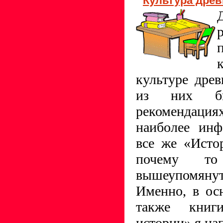
Культура древ
культуре дре
из них б
рекомендациях
наиболее инф
все же «Исто
почему т
вышеупомяну
Именно, в осн
также книг
истории» я нап