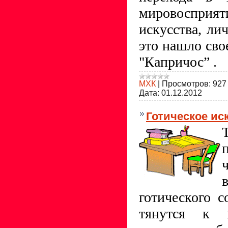
мировосприят
искусства, ли
это нашло сво
"Капричос” .
МХК
|
Просмотров:
927
Дата:
01.12.2012
Готическое ис
готического 
тянутся к 