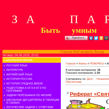
З А П А Р
Быть умным м
Поделиться…
Главная
Мой профиль
Выход
В
Четверг, 06.08.2026, 20:01
»
ШКОЛЬНАЯ ЖИЗНЬ
Главная
»
Файлы
»
РЕФЕРАТЫ
» М
РУССКИЙ ЯЗЫК
В категории материалов
:
19
ЛИТЕРАТУРА
Показано материалов
:
1-19
АНГЛИЙСКИЙ ЯЗЫК
ИСТОРИЯ РОССИИ
Сортировать по
:
Дате
·
Названию
Просмотрам
ИСТОРИЯ СРЕДНИХ ВЕКОВ
ПОДГОТОВКА К ОГЭ И ЕГЭ ПО
ГЕОГРАФИИ
Реферат «Свя
ЗАДАЧИ ПЕРЕЛЬМАНА ПО ФИЗИКЕ
ШКОЛЬНЫЕ ДИСЦИПЛИНЫ В ТАБЛИЦАХ
И СХЕМАХ
ЛОГИЧЕСКИЕ ЗАДАЧИ С ОТВЕТАМИ