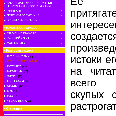
Ее м
КАК СДЕЛАТЬ ЛЮБОЕ ОБУЧЕНИЕ
НЕСКУЧНЫМ И ЭФФЕКТИВНЫМ
притя
РЕФЕРАТЫ
ПОРТФОЛИО УЧЕНИКА
ВСЕМИРНАЯ ИСТОРИЯ
интер
»
НАЧАЛЬНАЯ ШКОЛА
создаетс
ОБУЧЕНИЕ ГРАМОТЕ
РУССКИЙ ЯЗЫК
МАТЕМАТИКА
произв
»
Категории раздела
истоки е
РУССКИЙ ЯЗЫК
[5]
РУССКАЯ ЛИТЕРАТУРА
[71]
ИСТОРИЯ
[319]
на чита
БИОЛОГИЯ
[13]
ХИМИЯ
[15]
всего 
ГЕОГРАФИЯ
[50]
ФИЗИКА
[12]
скупых с
МХК
[19]
ИЗО
[61]
ФИЗКУЛЬТУРА
[23]
растрог
»
Статистика