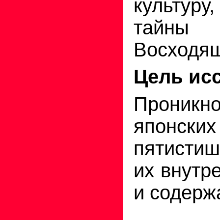
культуру
тайн
Восходящ
Цель ис
Проникн
японских
пятистиш
их внутр
и содерж