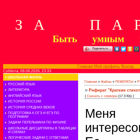
З А П А Р
Быть умным м
Поделиться…
Главная
Мой профиль
Выход
В
Суббота, 08.08.2026, 23:33
»
ШКОЛЬНАЯ ЖИЗНЬ
Главная
»
Файлы
»
РЕФЕРАТЫ
»
Р
РУССКИЙ ЯЗЫК
Рнфнрат "Краткие стихо
ЛИТЕРАТУРА
АНГЛИЙСКИЙ ЯЗЫК
[
Скачать с сервера
(17.3 Kb) ]
ИСТОРИЯ РОССИИ
ИСТОРИЯ СРЕДНИХ ВЕКОВ
Меня
ПОДГОТОВКА К ОГЭ И ЕГЭ ПО
ГЕОГРАФИИ
ЗАДАЧИ ПЕРЕЛЬМАНА ПО ФИЗИКЕ
интересо
ШКОЛЬНЫЕ ДИСЦИПЛИНЫ В ТАБЛИЦАХ
И СХЕМАХ
ЛОГИЧЕСКИЕ ЗАДАЧИ С ОТВЕТАМИ