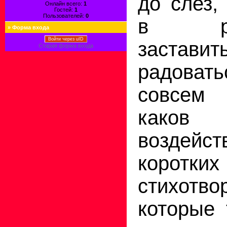
до слез,
Онлайн всего:
1
Гостей:
1
Пользователей:
0
в раз
»
Форма входа
Войти через uID
заставит
Старая форма входа
радовать
совсем 
каков
воздейс
коротких
стихотво
которые 