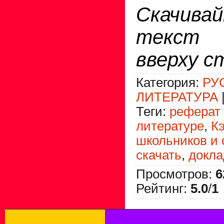
Скачив
текст
вверху с
Категория
:
РУ
ЛИТЕРАТУРА
Теги
:
реферат 
литературе
,
К
школьников и 
скачать
,
докла
Просмотров
:
6
Рейтинг
:
5.0
/
1