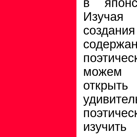
в японс
Изуча
созд
содержа
поэтичес
можем 
открыт
удивител
поэтичес
изучит