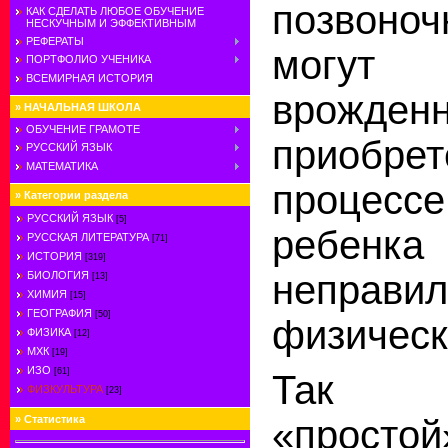
позвон
КАК СДЕЛАТЬ ЛЮБОЕ ОБУЧЕНИЕ
НЕСКУЧНЫМ И ЭФФЕКТИВНЫМ
РЕФЕРАТЫ
могу
ПОРТФОЛИО УЧЕНИКА
ВСЕМИРНАЯ ИСТОРИЯ
врожд
»
НАЧАЛЬНАЯ ШКОЛА
ОБУЧЕНИЕ ГРАМОТЕ
приобре
РУССКИЙ ЯЗЫК
МАТЕМАТИКА
проце
»
Категории раздела
РУССКИЙ ЯЗЫК
[5]
ребе
РУССКАЯ ЛИТЕРАТУРА
[71]
ИСТОРИЯ
[319]
неправи
БИОЛОГИЯ
[13]
ХИМИЯ
[15]
ГЕОГРАФИЯ
[50]
физическ
ФИЗИКА
[12]
МХК
[19]
ИЗО
[61]
Так н
ФИЗКУЛЬТУРА
[23]
»
Статистика
«прост