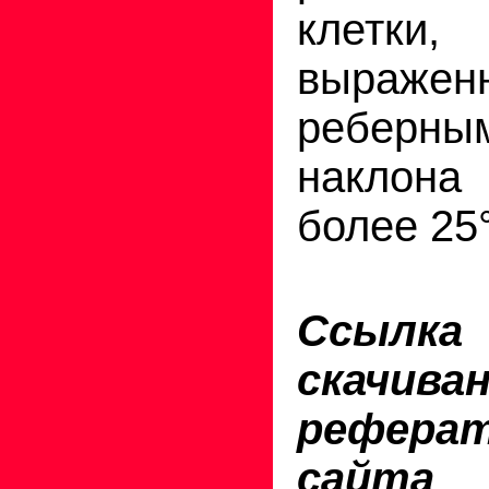
клетк
выражен
реберным
наклона 
более 25
Ссы
скачива
реферат
сайта 