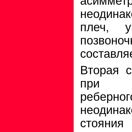
асимметр
неодинак
плеч, у
позвоноч
составляе
Вторая с
при 
реберно
неодина
стояни