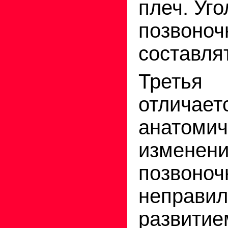
плеч. Уг
позвоно
составля
Треть
отличае
анатомич
измен
позвоноч
неправи
развит