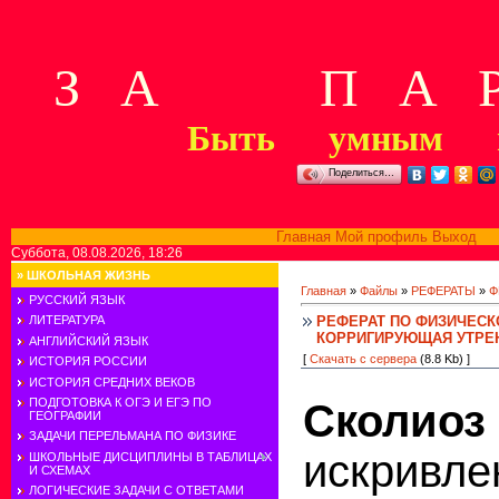
З А П А Р
Быть умным м
Поделиться…
Главная
Мой профиль
Выход
В
Суббота, 08.08.2026, 18:26
»
ШКОЛЬНАЯ ЖИЗНЬ
Главная
»
Файлы
»
РЕФЕРАТЫ
»
Ф
РУССКИЙ ЯЗЫК
РЕФЕРАТ ПО ФИЗИЧЕСКО
ЛИТЕРАТУРА
КОРРИГИРУЮЩАЯ УТРЕН
АНГЛИЙСКИЙ ЯЗЫК
[
Скачать с сервера
(8.8 Kb) ]
ИСТОРИЯ РОССИИ
ИСТОРИЯ СРЕДНИХ ВЕКОВ
ПОДГОТОВКА К ОГЭ И ЕГЭ ПО
Сколи
ГЕОГРАФИИ
ЗАДАЧИ ПЕРЕЛЬМАНА ПО ФИЗИКЕ
искривле
ШКОЛЬНЫЕ ДИСЦИПЛИНЫ В ТАБЛИЦАХ
И СХЕМАХ
ЛОГИЧЕСКИЕ ЗАДАЧИ С ОТВЕТАМИ