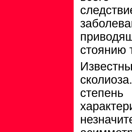
следстви
заболева
приводя
стоянию 
Известны
сколио
степень
характер
незначит