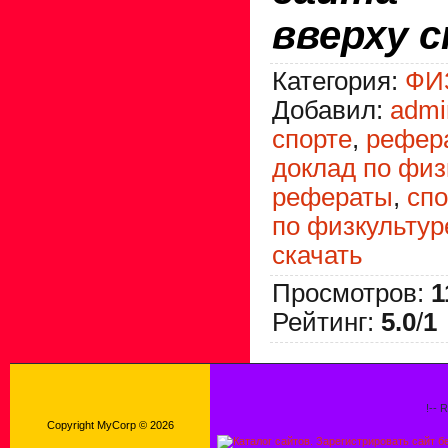
вверху 
Категория
:
ФИ
Добавил
:
admi
спорте
,
рефер
доклад по физ
рефераты
,
спо
по физкультур
скачать
Просмотров
:
1
Рейтинг
:
5.0
/
1
!-- 
Copyright MyCorp © 2026