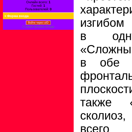
Онлайн всего:
1
характер
Гостей:
1
Пользователей:
0
»
Форма входа
изгибом 
Войти через uID
Старая форма входа
в одну
«Сложный
в обе 
фронтал
плоскост
также «
сколиоз,
всего