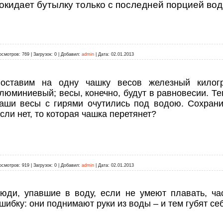
окидает бутылку только с последней порцией во
осмотров:
769
|
Загрузок:
0
|
Добавил:
admin
|
Дата:
02.01.2013
оставим на одну чашку весов железный килог
люминиевый; весы, конечно, будут в равновесии. Те
аши весы с гирями очутились под водою. Сохрани
сли нет, то которая чашка перетянет?
осмотров:
919
|
Загрузок:
0
|
Добавил:
admin
|
Дата:
02.01.2013
юди, упавшие в воду, если не умеют плавать, ча
шибку: они поднимают руки из воды – и тем губят се