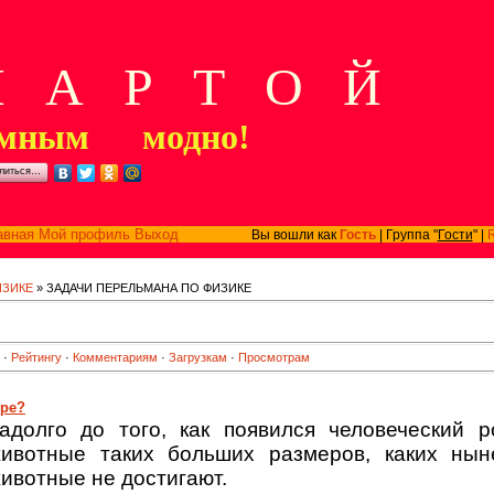
А Р Т О Й
мным модно!
литься…
авная
Мой профиль
Выход
Вы вошли как
Гость
| Группа "
Гости
" |
ИЗИКЕ
» ЗАДАЧИ ПЕРЕЛЬМАНА ПО ФИЗИКЕ
·
Рейтингу
·
Комментариям
·
Загрузкам
·
Просмотрам
оре?
адолго до того, как появился человеческий 
ивотные таких больших размеров, каких нын
ивотные не достигают.