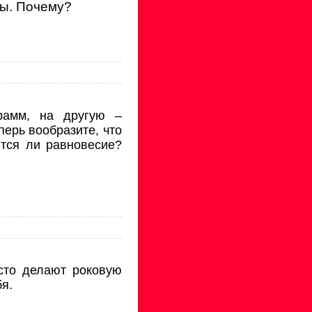
ды. Почему?
рамм, на другую –
перь вообразите, что
тся ли равновесие?
сто делают роковую
бя.