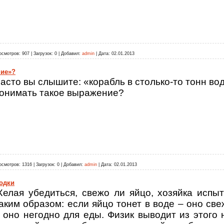
осмотров:
907
|
Загрузок:
0
|
Добавил:
admin
|
Дата:
02.01.2013
ние»?
асто вы слышите: «корабль в столько-то тонн в
онимать такое выражение?
осмотров:
1316
|
Загрузок:
0
|
Добавил:
admin
|
Дата:
02.01.2013
одки
елая убедиться, свежо ли яйцо, хозяйка испы
аким образом: если яйцо тонет в воде – оно све
 оно негодно для еды. Физик выводит из этого 