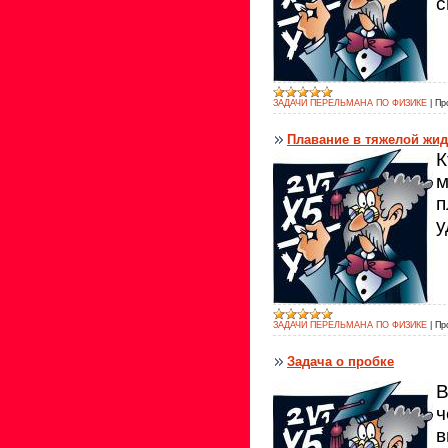
с
ЗАДАЧИ ПЕРЕЛЬМАНА ПО ФИЗИКЕ
|
Пр
Плавание в тяжелой жид
К
м
п
у
ЗАДАЧИ ПЕРЕЛЬМАНА ПО ФИЗИКЕ
|
Пр
Задача о пробке
В
ч
в