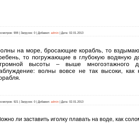
осмотров:
906
|
Загрузок:
0
|
Добавил:
admin
|
Дата:
02.01.2013
олны на море, бросающие корабль, то вздымаю
ребень, то погружающие в глубокую водяную д
громной высоты – выше многоэтажного д
аблуждение: волны вовсе не так высоки, как 
орабля.
осмотров:
921
|
Загрузок:
0
|
Добавил:
admin
|
Дата:
02.01.2013
ожно ли заставить иголку плавать на воде, как соло