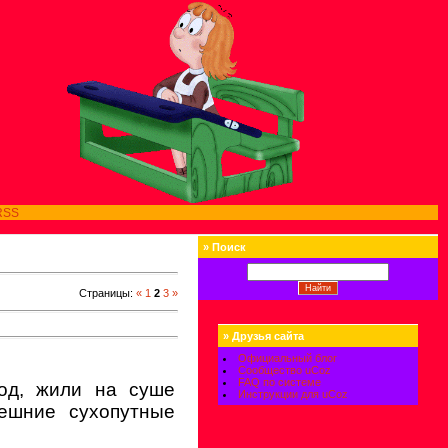
RSS
»
Поиск
Страницы
:
«
1
2
3
»
»
Друзья сайта
Официальный блог
Сообщество uCoz
FAQ по системе
род, жили на суше
Инструкции для uCoz
ешние сухопутные