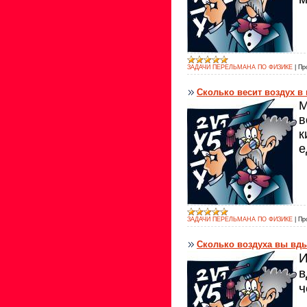
ЗАДАЧИ ПЕРЕЛЬМАНА ПО ФИЗИКЕ
|
Пр
Сколько весит воздух в
М
в
к
е
ЗАДАЧИ ПЕРЕЛЬМАНА ПО ФИЗИКЕ
|
Пр
Сколько воздуха вы вд
И
в
ч