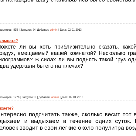
осмотров:
855
|
Загрузок:
0
|
Добавил:
admin
|
Дата:
02.01.2013
 комнате?
ожете ли вы хоть приблизительно сказать, какой
оздух, вмещаемый вашей комнатой? Несколько гра
илограммов? В силах ли вы поднять такой груз о
два удержали бы его на плечах?
осмотров:
1276
|
Загрузок:
0
|
Добавил:
admin
|
Дата:
02.01.2013
ыхаете?
нтересно подсчитать также, сколько весит тот 
дыхаем и выдыхаем в течение одних суток. 
еловек вводит в свои легкие около полулитра воз