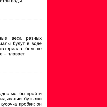
стой воды.
ные веса разных
риалы будут в воде
материала больше
е – плавает.
одно мог бы пройти
кидывании бутылки
кусочка пробки; он