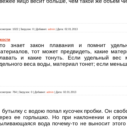
вежее яйцо весит больше, чем такой же объем чи
осмотров:
1022
|
Загрузок:
0
|
Добавил:
admin
|
Дата:
02.01.2013
кости
то знает закон плавания и помнит удель
атериалов, тот может предвидеть, какие мате
лавать и какие тонуть. Если удельный вес 
дельного веса воды, материал тонет; если меньш
осмотров:
764
|
Загрузок:
0
|
Добавил:
admin
|
Дата:
02.01.2013
 бутылку с водою попал кусочек пробки. Он своб
ерез ее горлышко. Но при наклонении и опро
ыливающаяся вода почему-то не выносит этого 