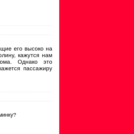
щие его высоко на
олину, кажутся нам
ома. Однако это
кажется пассажиру
минку?