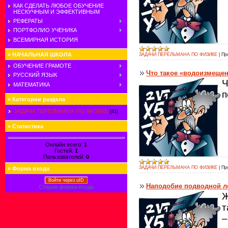
КАК СДЕЛАТЬ ЛЮБОЕ ОБУЧЕНИЕ
НЕСКУЧНЫМ И ЭФФЕКТИВНЫМ
РЕФЕРАТЫ
ПОРТФОЛИО УЧЕНИКА
ВСЕМИРНАЯ ИСТОРИЯ
»
НАЧАЛЬНАЯ ШКОЛА
ЗАДАЧИ ПЕРЕЛЬМАНА ПО ФИЗИКЕ
|
Пр
ОБУЧЕНИЕ ГРАМОТЕ
Что такое «водоизмеще
РУССКИЙ ЯЗЫК
Ч
МАТЕМАТИКА
п
»
Категории раздела
ЗАДАЧИ ПЕРЕЛЬМАНА ПО ФИЗИКЕ
[81]
»
Статистика
Онлайн всего:
1
Гостей:
1
Пользователей:
0
ЗАДАЧИ ПЕРЕЛЬМАНА ПО ФИЗИКЕ
|
Пр
»
Форма входа
Войти через uID
Наподобие подводной л
Старая форма входа
Ж
т
–