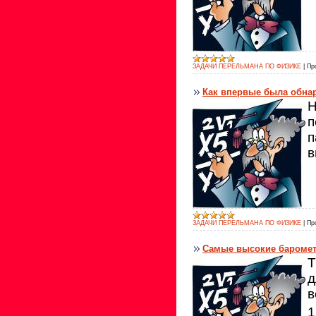
ЗАДАЧИ ПЕРЕЛЬМАНА ПО ФИЗИКЕ
|
Пр
Как впервые была обна
Н
п
п
в
ЗАДАЧИ ПЕРЕЛЬМАНА ПО ФИЗИКЕ
|
Пр
Самые высокие бароме
Т
д
в