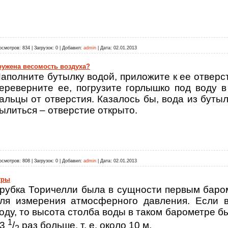
осмотров:
834
|
Загрузок:
0
|
Добавил:
admin
|
Дата:
02.01.2013
ружена весомость воздуха?
аполните бутылку водой, приложите к ее отверс
ереверните ее, погрузите горлышко под воду 
альцы от отверстия. Казалось бы, вода из буты
ылиться – отверстие открыто.
осмотров:
808
|
Загрузок:
0
|
Добавил:
admin
|
Дата:
02.01.2013
тры
рубка Торичелли была в сущности первым баро
ля измерения атмосферного давления
. Если 
оду, то высота столба воды в таком барометре бы
1
13
/
раз больше, т. е. около 10 м.