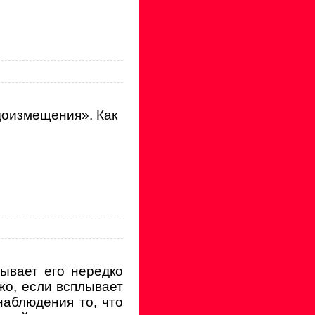
одоизмещения». Как
тывает его нередко
жо, если всплывает
наблюдения то, что