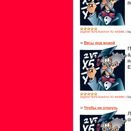
п
ЗАДАЧИ ПЕРЕЛЬМАНА ПО ФИЗИКЕ
|
Пр
Весы под водой
П
а
н
Е
ЗАДАЧИ ПЕРЕЛЬМАНА ПО ФИЗИКЕ
|
Пр
Чтобы не утонуть
Л
о