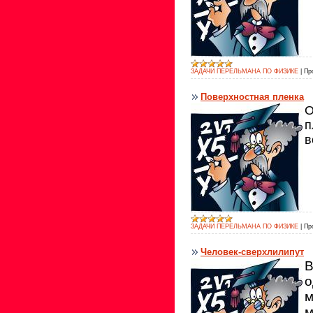
ЗАДАЧИ ПЕРЕЛЬМАНА ПО ФИЗИКЕ
|
Пр
Поверхностная пленка
О
п
в
ЗАДАЧИ ПЕРЕЛЬМАНА ПО ФИЗИКЕ
|
Пр
Человек-сверхлилипут
В
о
м
м