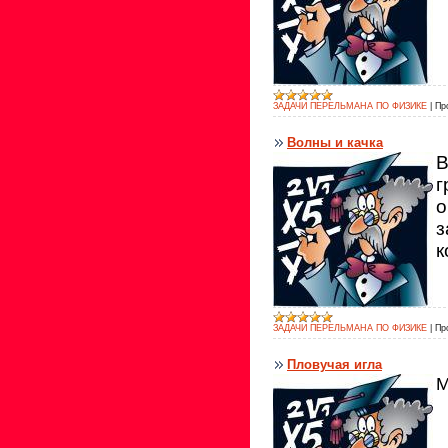
ЗАДАЧИ ПЕРЕЛЬМАНА ПО ФИЗИКЕ
|
Пр
Волны и качка
В
г
о
з
к
ЗАДАЧИ ПЕРЕЛЬМАНА ПО ФИЗИКЕ
|
Пр
Пловучая игла
М