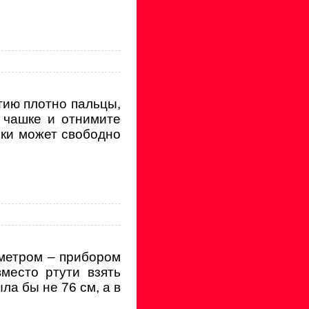
тию плотно пальцы,
в чашке и отнимите
лки может свободно
метром – прибором
вместо ртути взять
ла бы не 76 см, а в