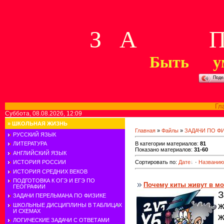
З А П 
Быть у
Поде
Гл
Суббота, 08.08.2026, 12:09
»
ШКОЛЬНАЯ ЖИЗНЬ
Главная
»
Файлы
»
ЗАДАЧИ ПО Ф
РУССКИЙ ЯЗЫК
В категории материалов
:
81
ЛИТЕРАТУРА
Показано материалов
:
31-60
АНГЛИЙСКИЙ ЯЗЫК
ИСТОРИЯ РОССИИ
Сортировать по
:
Дате
·
Названию
ИСТОРИЯ СРЕДНИХ ВЕКОВ
ПОДГОТОВКА К ОГЭ И ЕГЭ ПО
Почему киты живут в м
ГЕОГРАФИИ
З
ЗАДАЧИ ПЕРЕЛЬМАНА ПО ФИЗИКЕ
ж
ШКОЛЬНЫЕ ДИСЦИПЛИНЫ В ТАБЛИЦАХ
И СХЕМАХ
ж
ЛОГИЧЕСКИЕ ЗАДАЧИ С ОТВЕТАМИ