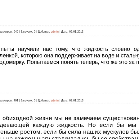
осмотров:
946
|
Загрузок:
0
|
Добавил:
admin
|
Дата:
02.01.2013
пыты научили нас тому, что жидкость словно од
ленкой, которою она поддерживает на воде и сталь
одомерку. Попытаемся понять теперь, что же это за 
осмотров:
791
|
Загрузок:
0
|
Добавил:
admin
|
Дата:
02.01.2013
 обиходной жизни мы не замечаем существован
девающей каждую жидкость. Но если бы мы 
еньше ростом, если бы сила наших мускулов был
ы на каждом шагу сталкивались бы со свойствами