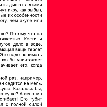
Киты дышат легкими
ут икру, как рыбы),
ные их особенности
огу, чем акуле или
уше? Потому что на
яжестью. Кости и
угое дело в воде.
авающая вещь теряет
. Это надо понимать
 как бы уничтожает
ачивает его, когда
иной раз, например,
ан садится на мель.
суше. Казалось бы,
 на суше? А исполин
гибает! Его губит
ая с полной силой