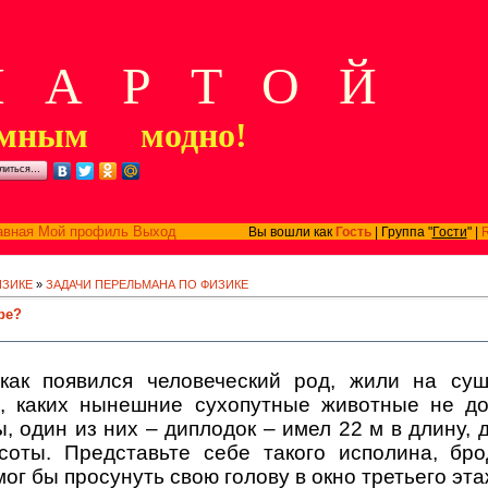
А Р Т О Й
мным модно!
литься…
авная
Мой профиль
Выход
Вы вошли как
Гость
| Группа "
Гости
" |
ИЗИКЕ
»
ЗАДАЧИ ПЕРЕЛЬМАНА ПО ФИЗИКЕ
ре?
 как появился человеческий род, жили на су
, каких нынешние сухопутные животные не до
 один из них – диплодок – имел 22 м в длину, 
соты. Представьте себе такого исполина, бр
мог бы просунуть свою голову в окно третьего эт