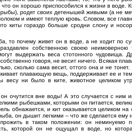
, что он хорошо приспособился к жизни в воде. 
 рыбы), родят своих детенышей живыми (а не меч
олоком и имеют теплую кровь. Словом, все глав
что киты гораздо больше сродни слону и носор
ба, то почему живет он в воде, а не ходит по с
раздавлен собственною своею неимоверною т
могут выдержать веса стотонного чудовища. Др
, собственно говоря, не весит ничего. Всякая пл
лько, сколько сама весит, оттого она и не тонет
алкивает плавающую вещь, поддерживает ее и тем
ы весу ни было в ките, животное целиком утр
 он очутится вне воды! А это случается с ним 
мелкими рыбешками, которыми он питается, велик
мель обнажается, и кит оказывается целиком на 
 рыба, он дышит легкими – что же сделается ему
прожить в таком положении: он неминуемо по
сть, которой он не ощущал в воде, но котор