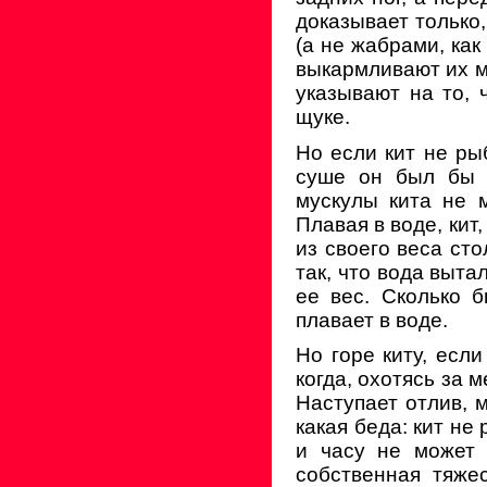
доказывает только
(а не жабрами, как
выкармливают их м
указывают на то, 
щуке.
Но если кит не ры
суше он был бы 
мускулы кита не 
Плавая в воде, кит
из своего веса сто
так, что вода выт
ее вес. Сколько б
плавает в воде.
Но горе киту, если
когда, охотясь за 
Наступает отлив, 
какая беда: кит не
и часу не может 
собственная тяже