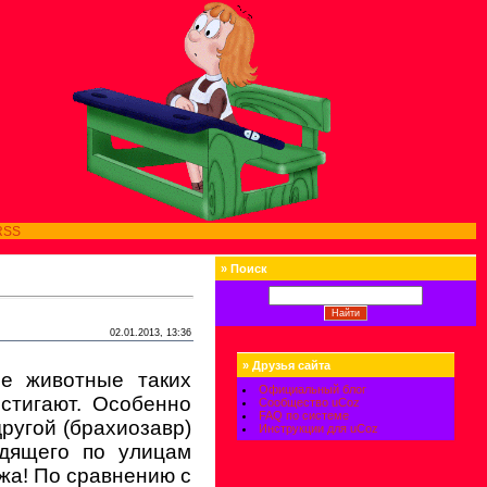
RSS
»
Поиск
02.01.2013, 13:36
»
Друзья сайта
ше животные таких
Официальный блог
стигают. Особенно
Сообщество uCoz
FAQ по системе
другой (брахиозавр)
Инструкции для uCoz
одящего по улицам
ажа! По сравнению с