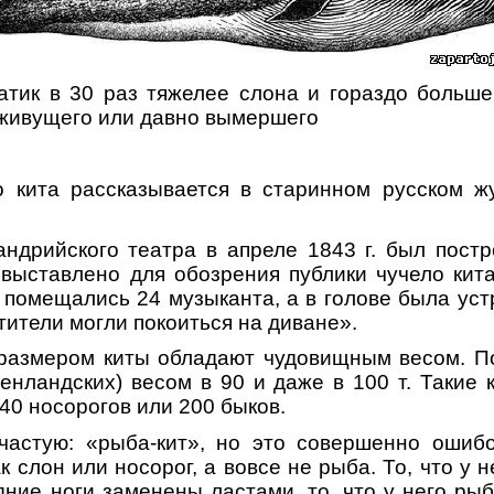
сатик в 30 раз тяжелее слона и гораздо больш
 живущего или давно вымершего
о кита рассказывается в старинном русском ж
андрийского театра
в апреле 1843 г. был постр
выставлено для обозрения публики чучело кит
 помещались 24 музыканта, а в голове была уст
тители могли покоиться на диване».
 размером киты обладают чудовищным весом. По
енландских) весом в 90 и даже в 100 т. Такие к
 40 носорогов или 200 быков.
ачастую: «рыба-кит», но это совершенно ошибо
 слон или носорог, а вовсе не рыба. То, что у н
дние ноги заменены ластами, то, что у него рыб