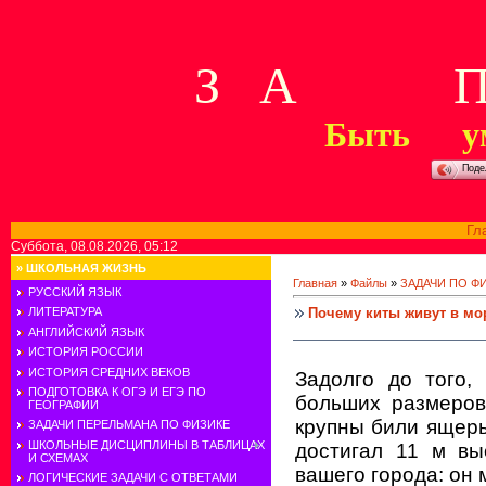
З А П 
Быть у
Поде
Гл
Суббота, 08.08.2026, 05:12
»
ШКОЛЬНАЯ ЖИЗНЬ
Главная
»
Файлы
»
ЗАДАЧИ ПО Ф
РУССКИЙ ЯЗЫК
Почему киты живут в мо
ЛИТЕРАТУРА
АНГЛИЙСКИЙ ЯЗЫК
ИСТОРИЯ РОССИИ
ИСТОРИЯ СРЕДНИХ ВЕКОВ
Задолго до того,
ПОДГОТОВКА К ОГЭ И ЕГЭ ПО
больших размеров
ГЕОГРАФИИ
крупны били ящеры,
ЗАДАЧИ ПЕРЕЛЬМАНА ПО ФИЗИКЕ
ШКОЛЬНЫЕ ДИСЦИПЛИНЫ В ТАБЛИЦАХ
достигал 11 м вы
И СХЕМАХ
вашего города: он 
ЛОГИЧЕСКИЕ ЗАДАЧИ С ОТВЕТАМИ