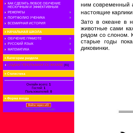
КАК СДЕЛАТЬ ЛЮБОЕ ОБУЧЕНИЕ
ним современный 
НЕСКУЧНЫМ И ЭФФЕКТИВНЫМ
настоящие карлики
РЕФЕРАТЫ
ПОРТФОЛИО УЧЕНИКА
Зато в океане в 
ВСЕМИРНАЯ ИСТОРИЯ
животные сами каж
»
НАЧАЛЬНАЯ ШКОЛА
рядом со слоном. 
ОБУЧЕНИЕ ГРАМОТЕ
старые годы пока
РУССКИЙ ЯЗЫК
диковинки.
МАТЕМАТИКА
»
Категории раздела
ЗАДАЧИ ПЕРЕЛЬМАНА ПО ФИЗИКЕ
[81]
»
Статистика
Онлайн всего:
1
Гостей:
1
Пользователей:
0
»
Форма входа
Войти через uID
Старая форма входа