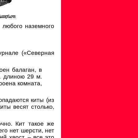
е любого наземного
урнале («Северная
оен балаган, в
а длиною 29 м.
роена комната,
падаются киты (из
иты весят столько,
чно. Кит такое же
его нет шерсти, нет
ий хвост, – все это