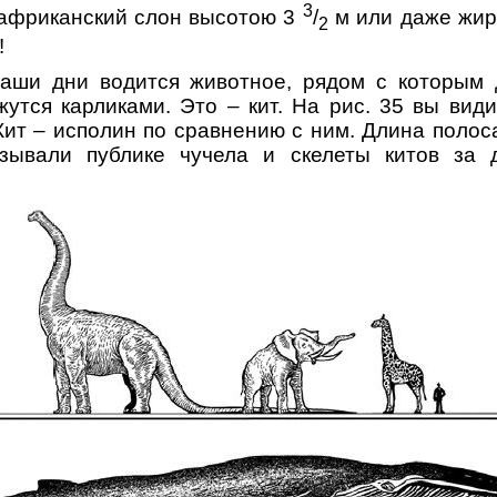
3
африканский слон высотою 3
/
м или даже жир
2
!
наши дни водится животное, рядом с которым 
утся карликами. Это – кит. На рис. 35 вы види
Кит – исполин по сравнению с ним. Длина полоса
зывали публике чучела и скелеты китов за д