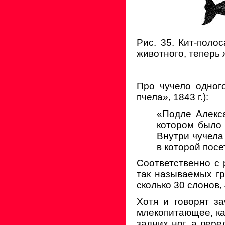
Рис. 35. Кит-поло
животного, теперь
Про чучело одног
пчела», 1843 г.):
«Подле Алекс
котором было 
Внутри чучела
в которой посе
Соответственно с
так называемых гр
сколько 30 слонов,
Хотя и говорят з
млекопитающее, как
задних ног, а пере