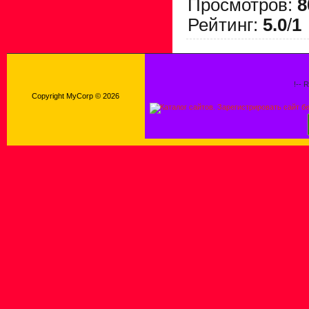
Просмотров
:
8
Рейтинг
:
5.0
/
1
!-- 
Copyright MyCorp © 2026