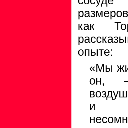
сосуд
размеро
как То
рассказ
опыте:
«Мы жи
он, 
воздуш
и 
несомн