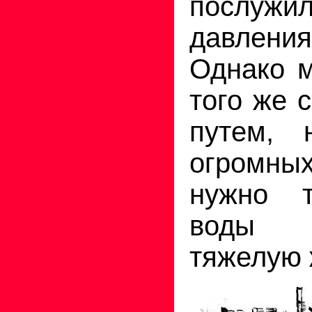
послуж
давлени
Однако 
того же 
путем, 
огромн
нужно т
воды в
тяжелую 