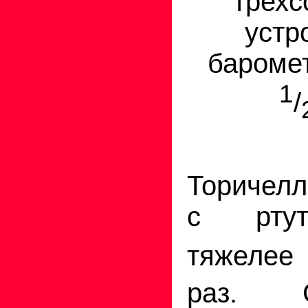
трехс
устр
бароме
1
/
Торичел
с ртут
тяжелее
раз. Со