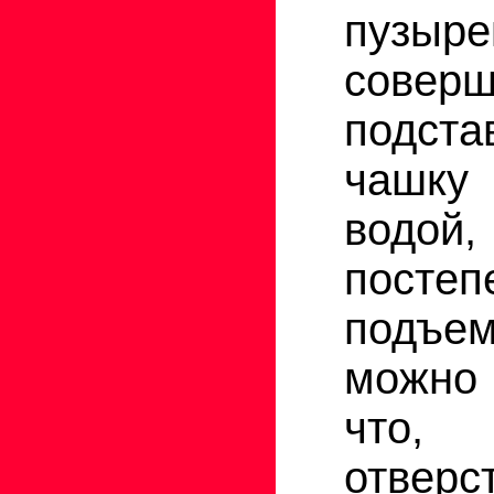
пузыре
соверш
подста
чашк
водой,
постеп
подъ
можно 
что,
отверс