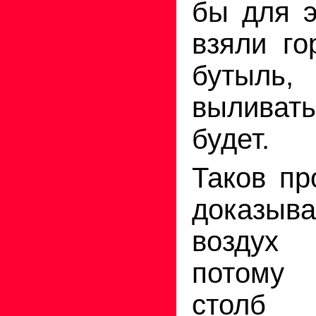
бы для э
взяли г
буты
выливат
будет.
Таков пр
доказы
воздух
потому
столб