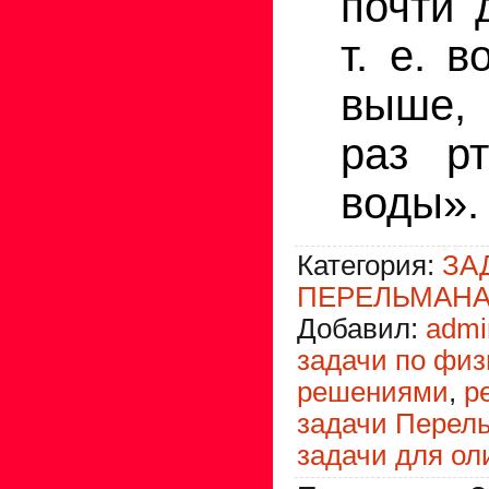
почти 
т. е. в
выше,
раз рт
воды».
Категория
:
ЗА
ПЕРЕЛЬМАНА
Добавил
:
admi
задачи по физ
решениями
,
р
задачи Перел
задачи для о