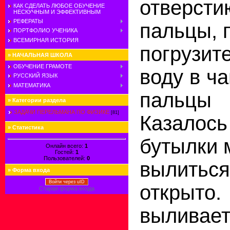
отверс
КАК СДЕЛАТЬ ЛЮБОЕ ОБУЧЕНИЕ
НЕСКУЧНЫМ И ЭФФЕКТИВНЫМ
РЕФЕРАТЫ
пальцы, 
ПОРТФОЛИО УЧЕНИКА
ВСЕМИРНАЯ ИСТОРИЯ
погрузит
»
НАЧАЛЬНАЯ ШКОЛА
ОБУЧЕНИЕ ГРАМОТЕ
воду в ч
РУССКИЙ ЯЗЫК
МАТЕМАТИКА
пальцы 
»
Категории раздела
ЗАДАЧИ ПЕРЕЛЬМАНА ПО ФИЗИКЕ
[81]
Казалос
»
Статистика
бутылки 
Онлайн всего:
1
Гостей:
1
Пользователей:
0
вылитьс
»
Форма входа
Войти через uID
открыто.
Старая форма входа
выливае