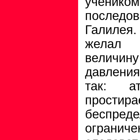
уче
последов
Галиле
желал
величин
давлени
так: а
простира
беспред
ограниче