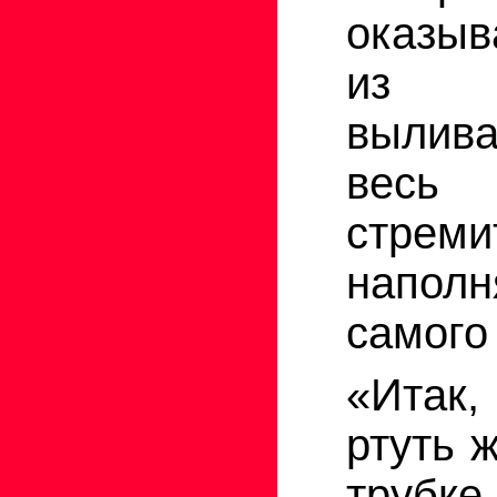
оказыв
из 
вылива
весь
стреми
наполн
самого
«Итак,
ртуть 
трубке