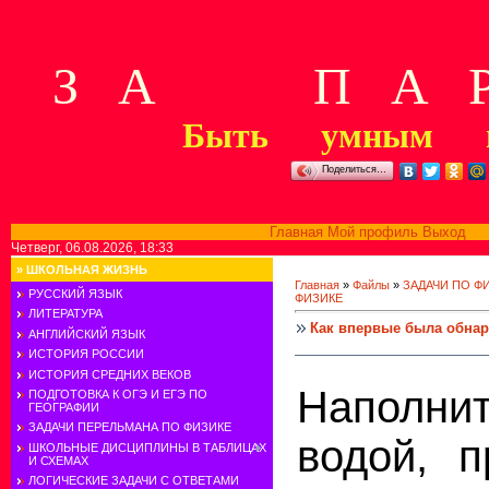
З А П А Р
Быть умным м
Поделиться…
Главная
Мой профиль
Выход
В
Четверг, 06.08.2026, 18:33
»
ШКОЛЬНАЯ ЖИЗНЬ
Главная
»
Файлы
»
ЗАДАЧИ ПО Ф
РУССКИЙ ЯЗЫК
ФИЗИКЕ
ЛИТЕРАТУРА
Как впервые была обнар
АНГЛИЙСКИЙ ЯЗЫК
ИСТОРИЯ РОССИИ
ИСТОРИЯ СРЕДНИХ ВЕКОВ
Наполн
ПОДГОТОВКА К ОГЭ И ЕГЭ ПО
ГЕОГРАФИИ
ЗАДАЧИ ПЕРЕЛЬМАНА ПО ФИЗИКЕ
водой, 
ШКОЛЬНЫЕ ДИСЦИПЛИНЫ В ТАБЛИЦАХ
И СХЕМАХ
ЛОГИЧЕСКИЕ ЗАДАЧИ С ОТВЕТАМИ