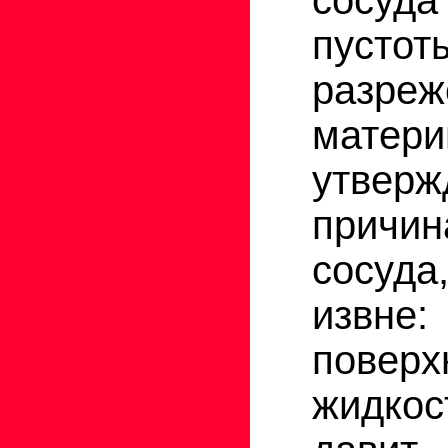
пустот
разреж
мате
утве
причин
сосуд
изв
поверх
жидко