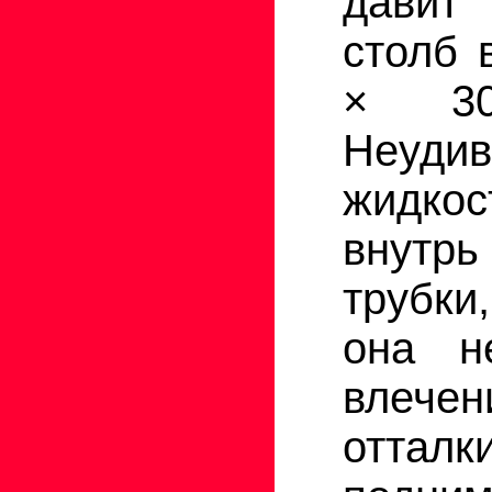
давит
столб 
× 30
Неудив
жидко
внутрь
трубки
она н
влеч
оттал