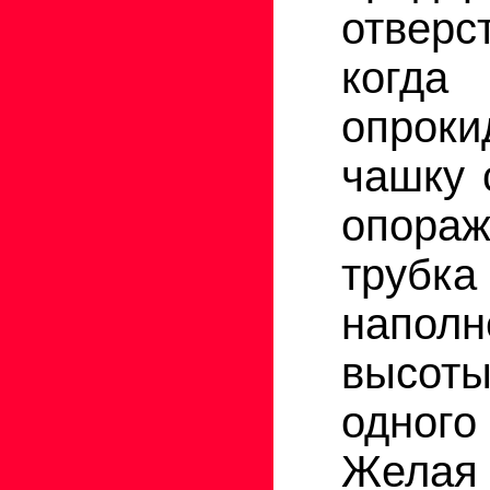
отверс
когда
опро
чашку 
опораж
трубка
напо
высо
одно
Желая 