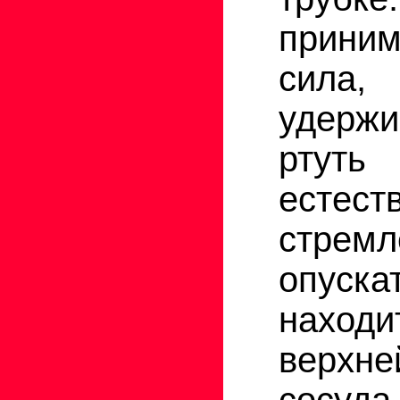
прин
сила,
удерж
рт
естест
стремл
опуска
наход
верх
сосуд