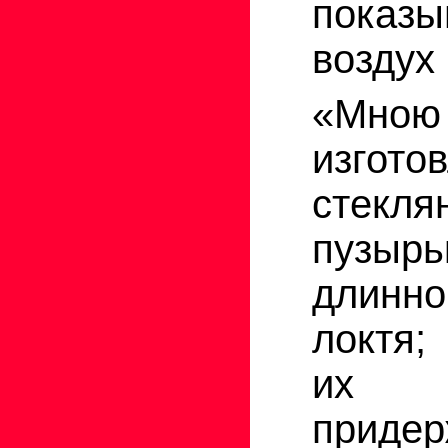
показ
воздух 
«Мн
изгото
стекля
пуз
длинно
локтя;
их 
придер