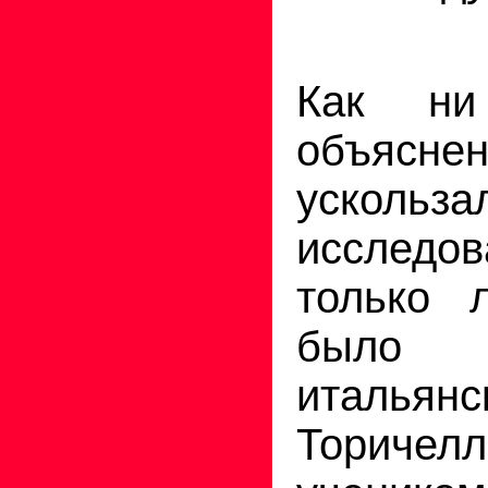
Как ни
объясне
уско
исслед
только 
было 
италья
Торичел