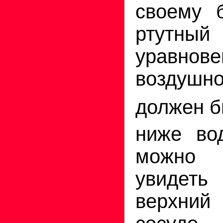
своему 
ртутн
уравнов
воздушн
должен б
ниже вод
можно
увидеть
верхний