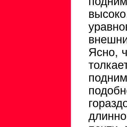
подни
высоко
уравно
внешни
Ясно, 
толка
подн
подо
гора
длин