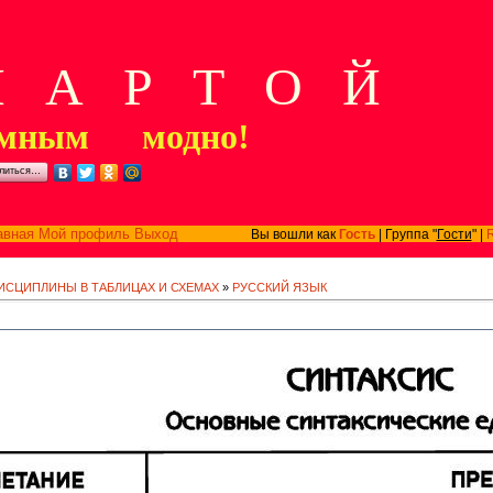
А Р Т О Й
мным модно!
литься…
авная
Мой профиль
Выход
Вы вошли как
Гость
| Группа "
Гости
" |
ИСЦИПЛИНЫ В ТАБЛИЦАХ И СХЕМАХ
»
РУССКИЙ ЯЗЫК