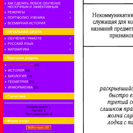
КАК СДЕЛАТЬ ЛЮБОЕ ОБУЧЕНИЕ
НЕСКУЧНЫМ И ЭФФЕКТИВНЫМ
РЕФЕРАТЫ
ПОРТФОЛИО УЧЕНИКА
ВСЕМИРНАЯ ИСТОРИЯ
»
НАЧАЛЬНАЯ ШКОЛА
ОБУЧЕНИЕ ГРАМОТЕ
РУССКИЙ ЯЗЫК
МАТЕМАТИКА
»
Категории раздела
РУССКИЙ ЯЗЫК
[53]
ИСТОРИЯ
[49]
БИОЛОГИЯ
[57]
ГЕОМЕТРИЯ
[21]
ИНФОРМАТИКА
[52]
»
Статистика
Онлайн всего:
1
Гостей:
1
Пользователей:
0
»
Форма входа
Войти через uID
Старая форма входа