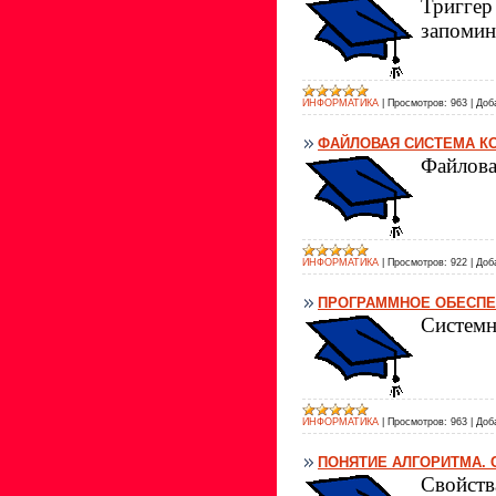
Тригге
запомин
ИНФОРМАТИКА
|
Просмотров:
963
|
Доб
ФАЙЛОВАЯ СИСТЕМА К
Файлова
ИНФОРМАТИКА
|
Просмотров:
922
|
Доб
ПРОГРАММНОЕ ОБЕСПЕ
Системн
ИНФОРМАТИКА
|
Просмотров:
963
|
Доб
ПОНЯТИЕ АЛГОРИТМА. 
Свойств