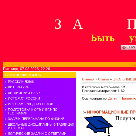
З А П 
Быть у
Поде
Гл
Пятница, 07.08.2026, 22:26
»
ШКОЛЬНАЯ ЖИЗНЬ
Главная
»
Статьи
»
ШКОЛЬНЫЕ Д
РУССКИЙ ЯЗЫК
В категории материалов
:
52
ЛИТЕРАТУРА
Показано материалов
:
1-30
АНГЛИЙСКИЙ ЯЗЫК
ИСТОРИЯ РОССИИ
Сортировать по
:
Дате
·
Названию
ИСТОРИЯ СРЕДНИХ ВЕКОВ
ПОДГОТОВКА К ОГЭ И ЕГЭ ПО
ИНФОРМАЦИОННЫЕ П
ГЕОГРАФИИ
Получен
ЗАДАЧИ ПЕРЕЛЬМАНА ПО ФИЗИКЕ
ШКОЛЬНЫЕ ДИСЦИПЛИНЫ В ТАБЛИЦАХ
И СХЕМАХ
ЛОГИЧЕСКИЕ ЗАДАЧИ С ОТВЕТАМИ