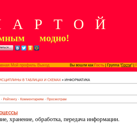
А Р Т О Й
мным модно!
литься…
авная
Мой профиль
Выход
Вы вошли как
Гость
| Группа "
Гости
" |
ИСЦИПЛИНЫ В ТАБЛИЦАХ И СХЕМАХ
» ИНФОРМАТИКА
·
Рейтингу
·
Комментариям
·
Просмотрам
РОЦЕССЫ
ие, хранение, обработка, передача информации.