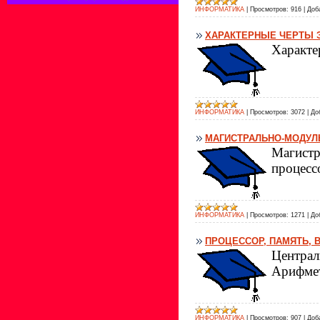
ИНФОРМАТИКА
|
Просмотров:
916
|
Доб
ХАРАКТЕРНЫЕ ЧЕРТЫ 
Характе
ИНФОРМАТИКА
|
Просмотров:
3072
|
До
МАГИСТРАЛЬНО-МОДУЛ
Магистр
процесс
ИНФОРМАТИКА
|
Просмотров:
1271
|
До
ПРОЦЕССОР, ПАМЯТЬ, 
Централ
Арифмет
ИНФОРМАТИКА
|
Просмотров:
907
|
Доб