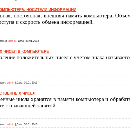
КОМПЬЮТЕРА. НОСИТЕЛИ ИНФОРМАЦИИ
вная, постоянная, внешняя память компьютера. Объе
оступа и скорость обмена информацией.
бавил:
admin
|
Дата:
30.01.2013
Х ЧИСЕЛ В КОМПЬЮТЕРЕ
вление положительных чисел с учетом знака называет
авил:
admin
|
Дата:
30.01.2013
СТВЕННЫХ ЧИСЕЛ
енные числа хранятся в памяти компьютера и обраба
те с плавающей запятой.
авил:
admin
|
Дата:
30.01.2013