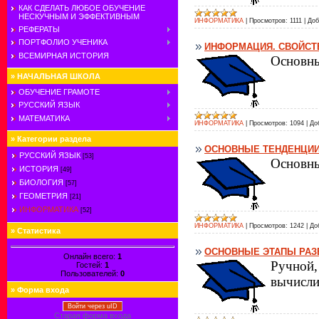
КАК СДЕЛАТЬ ЛЮБОЕ ОБУЧЕНИЕ
НЕСКУЧНЫМ И ЭФФЕКТИВНЫМ
ИНФОРМАТИКА
|
Просмотров:
1111
|
Доб
РЕФЕРАТЫ
ПОРТФОЛИО УЧЕНИКА
ИНФОРМАЦИЯ. СВОЙСТ
ВСЕМИРНАЯ ИСТОРИЯ
Основны
»
НАЧАЛЬНАЯ ШКОЛА
ОБУЧЕНИЕ ГРАМОТЕ
РУССКИЙ ЯЗЫК
МАТЕМАТИКА
ИНФОРМАТИКА
|
Просмотров:
1094
|
До
»
Категории раздела
ОСНОВНЫЕ ТЕНДЕНЦИИ
РУССКИЙ ЯЗЫК
[53]
Основны
ИСТОРИЯ
[49]
БИОЛОГИЯ
[57]
ГЕОМЕТРИЯ
[21]
ИНФОРМАТИКА
[52]
ИНФОРМАТИКА
|
Просмотров:
1242
|
До
»
Статистика
ОСНОВНЫЕ ЭТАПЫ РАЗ
Онлайн всего:
1
Ручной,
Гостей:
1
Пользователей:
0
вычисли
»
Форма входа
Войти через uID
Старая форма входа