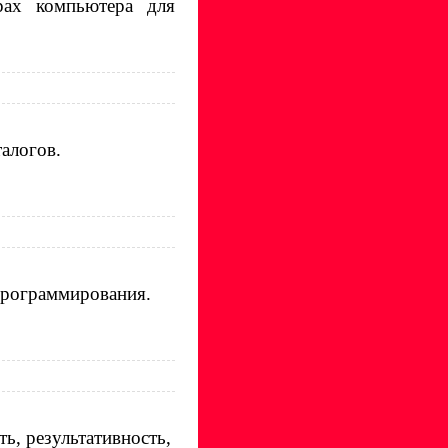
рах компьютера для
талогов.
программирования.
ь, результативность,