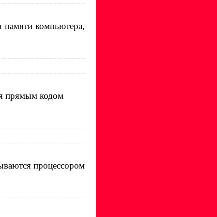
м памяти компьютера,
ся прямым кодом
тываются процессором