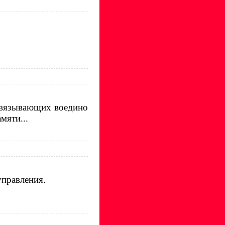
 связывающих воедино
мяти...
управления.