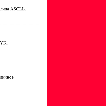
аблица ASCLL.
MYK.
бличное