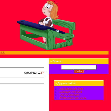
RSS
»
Поиск
Страницы
:
1
2
»
»
Друзья сайта
Официальный блог
Сообщество uCoz
FAQ по системе
Инструкции для uCoz