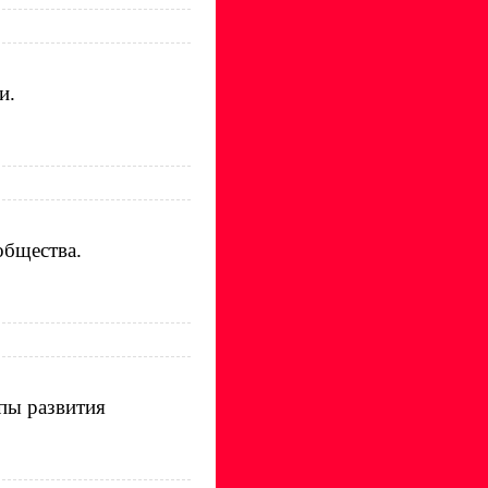
и.
общества.
пы развития