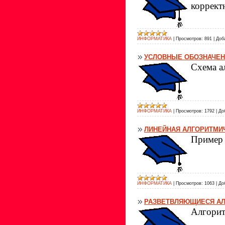
коррект
ИНФОРМАТИКА
|
Просмотров:
891
|
Доб
УСЛОВНЫЕ ОБОЗНАЧЕН
Схема а
ИНФОРМАТИКА
|
Просмотров:
1792
|
До
ЛИНЕЙНАЯ АЛГОРИТМИ
Пример 
ИНФОРМАТИКА
|
Просмотров:
1063
|
До
РАЗВЕТВЛЯЮЩИЕСЯ АЛ
Алгорит