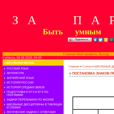
З А П А Р
Быть умным м
Поделиться…
Главная
Мой профиль
Выход
В
Суббота, 08.08.2026, 04:45
»
ШКОЛЬНАЯ ЖИЗНЬ
Главная
»
Статьи
»
ШКОЛЬНЫЕ Д
РУССКИЙ ЯЗЫК
ПОСТАНОВКА ЗНАКОВ П
ЛИТЕРАТУРА
АНГЛИЙСКИЙ ЯЗЫК
ИСТОРИЯ РОССИИ
ИСТОРИЯ СРЕДНИХ ВЕКОВ
ПОДГОТОВКА К ОГЭ И ЕГЭ ПО
ГЕОГРАФИИ
ЗАДАЧИ ПЕРЕЛЬМАНА ПО ФИЗИКЕ
ШКОЛЬНЫЕ ДИСЦИПЛИНЫ В ТАБЛИЦАХ
И СХЕМАХ
ЛОГИЧЕСКИЕ ЗАДАЧИ С ОТВЕТАМИ