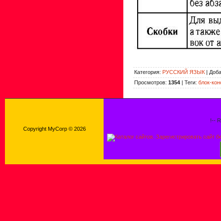
Категория
:
РУССКИЙ ЯЗЫК
|
Доб
Просмотров
:
1354
|
Теги
:
блок-кон
!-- 
Copyright MyCorp © 2026