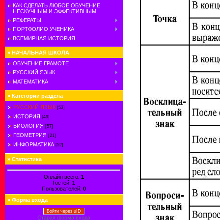
КАК СДЕЛАТЬ ЛЮБОЕ ОБУЧЕНИЕ
НЕСКУЧНЫМ И ЭФФЕКТИВНЫМ
РЕФЕРАТЫ
ПОРТФОЛИО УЧЕНИКА
ВСЕМИРНАЯ ИСТОРИЯ
»
НАЧАЛЬНАЯ ШКОЛА
ОБУЧЕНИЕ ГРАМОТЕ
РУССКИЙ ЯЗЫК
МАТЕМАТИКА
»
Категории раздела
РУССКИЙ ЯЗЫК
[53]
ИСТОРИЯ
[49]
БИОЛОГИЯ
[57]
ГЕОМЕТРИЯ
[21]
ИНФОРМАТИКА
[52]
»
Статистика
Онлайн всего:
1
Гостей:
1
Пользователей:
0
»
Форма входа
Войти через uID
Старая форма входа