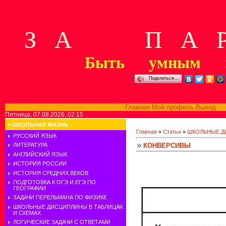
З А П А Р
Быть умным м
Поделиться…
Главная
Мой профиль
Выход
В
Пятница, 07.08.2026, 02:15
»
ШКОЛЬНАЯ ЖИЗНЬ
Главная
»
Статьи
»
ШКОЛЬНЫЕ Д
РУССКИЙ ЯЗЫК
КОНВЕРСИВЫ
ЛИТЕРАТУРА
АНГЛИЙСКИЙ ЯЗЫК
ИСТОРИЯ РОССИИ
ИСТОРИЯ СРЕДНИХ ВЕКОВ
ПОДГОТОВКА К ОГЭ И ЕГЭ ПО
ГЕОГРАФИИ
ЗАДАЧИ ПЕРЕЛЬМАНА ПО ФИЗИКЕ
ШКОЛЬНЫЕ ДИСЦИПЛИНЫ В ТАБЛИЦАХ
И СХЕМАХ
ЛОГИЧЕСКИЕ ЗАДАЧИ С ОТВЕТАМИ