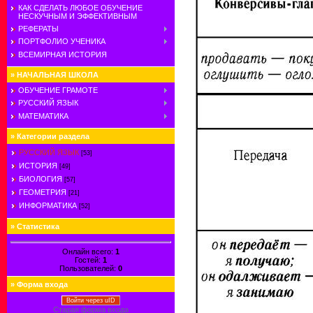
КАК СДЕЛАТЬ ЛЮБОЕ ОБУЧЕНИЕ
НЕСКУЧНЫМ И ЭФФЕКТИВНЫМ
РЕФЕРАТЫ
ПОРТФОЛИО УЧЕНИКА
ВСЕМИРНАЯ ИСТОРИЯ
»
НАЧАЛЬНАЯ ШКОЛА
ОБУЧЕНИЕ ГРАМОТЕ
РУССКИЙ ЯЗЫК
МАТЕМАТИКА
»
Категории раздела
РУССКИЙ ЯЗЫК
[53]
ИСТОРИЯ
[49]
БИОЛОГИЯ
[57]
ГЕОМЕТРИЯ
[21]
ИНФОРМАТИКА
[52]
»
Статистика
Онлайн всего:
1
Гостей:
1
Пользователей:
0
»
Форма входа
Войти через uID
Старая форма входа