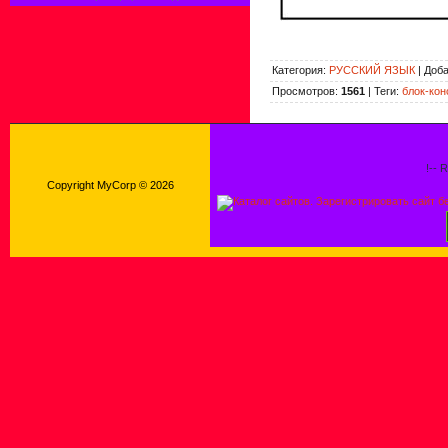
Категория
:
РУССКИЙ ЯЗЫК
|
Доб
Просмотров
:
1561
|
Теги
:
блок-кон
!-- 
Copyright MyCorp © 2026