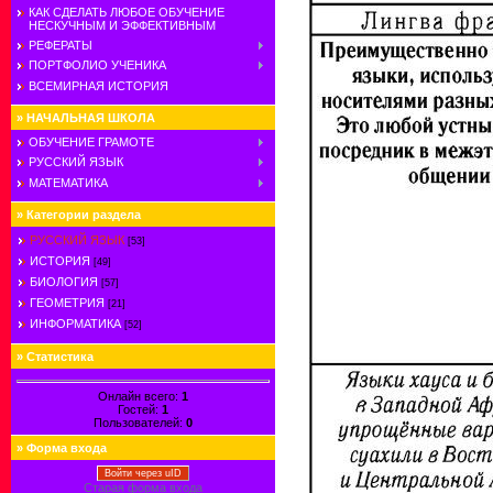
КАК СДЕЛАТЬ ЛЮБОЕ ОБУЧЕНИЕ
НЕСКУЧНЫМ И ЭФФЕКТИВНЫМ
РЕФЕРАТЫ
ПОРТФОЛИО УЧЕНИКА
ВСЕМИРНАЯ ИСТОРИЯ
»
НАЧАЛЬНАЯ ШКОЛА
ОБУЧЕНИЕ ГРАМОТЕ
РУССКИЙ ЯЗЫК
МАТЕМАТИКА
»
Категории раздела
РУССКИЙ ЯЗЫК
[53]
ИСТОРИЯ
[49]
БИОЛОГИЯ
[57]
ГЕОМЕТРИЯ
[21]
ИНФОРМАТИКА
[52]
»
Статистика
Онлайн всего:
1
Гостей:
1
Пользователей:
0
»
Форма входа
Войти через uID
Старая форма входа