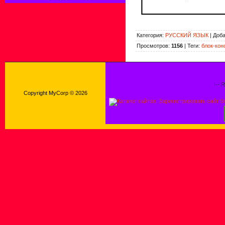
Категория
:
РУССКИЙ ЯЗЫК
|
Доб
Просмотров
:
1156
|
Теги
:
блок-кон
!-- 
Copyright MyCorp © 2026