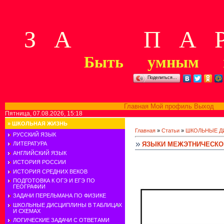
З А П А Р
Быть умным м
Поделиться…
Главная
Мой профиль
Выход
В
Пятница, 07.08.2026, 15:18
»
ШКОЛЬНАЯ ЖИЗНЬ
Главная
»
Статьи
»
ШКОЛЬНЫЕ Д
РУССКИЙ ЯЗЫК
ЯЗЫКИ МЕЖЭТНИЧЕСКО
ЛИТЕРАТУРА
АНГЛИЙСКИЙ ЯЗЫК
ИСТОРИЯ РОССИИ
ИСТОРИЯ СРЕДНИХ ВЕКОВ
ПОДГОТОВКА К ОГЭ И ЕГЭ ПО
ГЕОГРАФИИ
ЗАДАЧИ ПЕРЕЛЬМАНА ПО ФИЗИКЕ
ШКОЛЬНЫЕ ДИСЦИПЛИНЫ В ТАБЛИЦАХ
И СХЕМАХ
ЛОГИЧЕСКИЕ ЗАДАЧИ С ОТВЕТАМИ