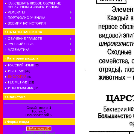
КАК СДЕЛАТЬ ЛЮБОЕ ОБУЧЕНИЕ
НЕСКУЧНЫМ И ЭФФЕКТИВНЫМ
РЕФЕРАТЫ
ПОРТФОЛИО УЧЕНИКА
ВСЕМИРНАЯ ИСТОРИЯ
»
НАЧАЛЬНАЯ ШКОЛА
ОБУЧЕНИЕ ГРАМОТЕ
РУССКИЙ ЯЗЫК
МАТЕМАТИКА
»
Категории раздела
РУССКИЙ ЯЗЫК
[53]
ИСТОРИЯ
[49]
БИОЛОГИЯ
[57]
ГЕОМЕТРИЯ
[21]
ИНФОРМАТИКА
[52]
»
Статистика
Онлайн всего:
1
Гостей:
1
Пользователей:
0
»
Форма входа
Войти через uID
Старая форма входа