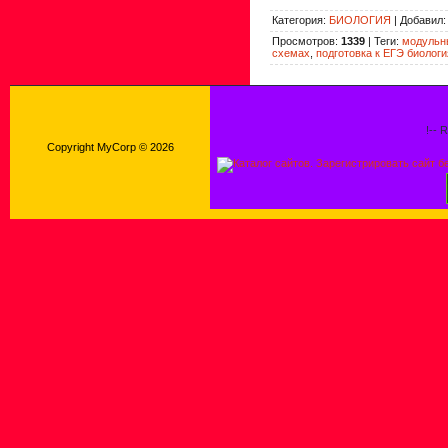
Категория
:
БИОЛОГИЯ
|
Добавил
Просмотров
:
1339
|
Теги
:
модульны
схемах
,
подготовка к ЕГЭ биологи
!-- 
Copyright MyCorp © 2026