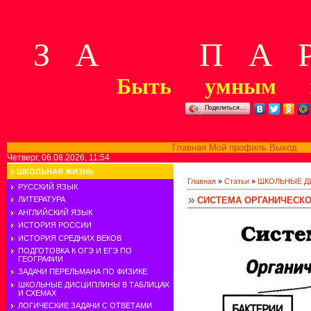
З А П А Р
Быть умным м
Поделиться…
Главная
Мой профиль
Выход
В
Четверг, 06.08.2026, 11:54
»
ШКОЛЬНАЯ ЖИЗНЬ
Главная
»
Статьи
»
ШКОЛЬНЫЕ Д
РУССКИЙ ЯЗЫК
СИСТЕМА ОРГАНИЧЕСКО
ЛИТЕРАТУРА
АНГЛИЙСКИЙ ЯЗЫК
ИСТОРИЯ РОССИИ
ИСТОРИЯ СРЕДНИХ ВЕКОВ
ПОДГОТОВКА К ОГЭ И ЕГЭ ПО
ГЕОГРАФИИ
ЗАДАЧИ ПЕРЕЛЬМАНА ПО ФИЗИКЕ
ШКОЛЬНЫЕ ДИСЦИПЛИНЫ В ТАБЛИЦАХ
И СХЕМАХ
ЛОГИЧЕСКИЕ ЗАДАЧИ С ОТВЕТАМИ