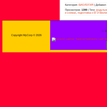
Категория
:
БИОЛОГИЯ
|
Добавил
Просмотров
:
1399
|
Теги
:
модульны
и схемах
,
подготовка к ЕГЭ биоло
!-- 
Copyright MyCorp © 2026