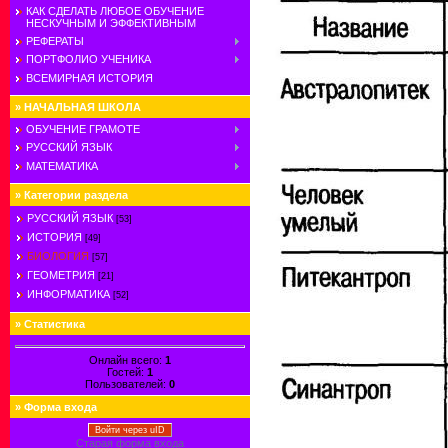
КАК СДЕЛАТЬ ЛЮБОЕ ОБУЧЕНИЕ
НЕСКУЧНЫМ И ЭФФЕКТИВНЫМ
РЕФЕРАТЫ
ПОРТФОЛИО УЧЕНИКА
ВСЕМИРНАЯ ИСТОРИЯ
»
НАЧАЛЬНАЯ ШКОЛА
ОБУЧЕНИЕ ГРАМОТЕ
РУССКИЙ ЯЗЫК
МАТЕМАТИКА
»
Категории раздела
РУССКИЙ ЯЗЫК
[53]
ИСТОРИЯ
[49]
БИОЛОГИЯ
[57]
ГЕОМЕТРИЯ
[21]
ИНФОРМАТИКА
[52]
»
Статистика
Онлайн всего:
1
Гостей:
1
Пользователей:
0
»
Форма входа
Войти через uID
Старая форма входа