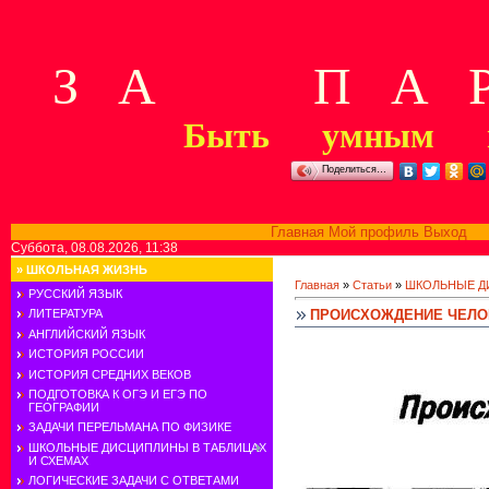
З А П А Р
Быть умным м
Поделиться…
Главная
Мой профиль
Выход
В
Суббота, 08.08.2026, 11:38
»
ШКОЛЬНАЯ ЖИЗНЬ
Главная
»
Статьи
»
ШКОЛЬНЫЕ Д
РУССКИЙ ЯЗЫК
ПРОИСХОЖДЕНИЕ ЧЕЛО
ЛИТЕРАТУРА
АНГЛИЙСКИЙ ЯЗЫК
ИСТОРИЯ РОССИИ
ИСТОРИЯ СРЕДНИХ ВЕКОВ
ПОДГОТОВКА К ОГЭ И ЕГЭ ПО
ГЕОГРАФИИ
ЗАДАЧИ ПЕРЕЛЬМАНА ПО ФИЗИКЕ
ШКОЛЬНЫЕ ДИСЦИПЛИНЫ В ТАБЛИЦАХ
И СХЕМАХ
ЛОГИЧЕСКИЕ ЗАДАЧИ С ОТВЕТАМИ