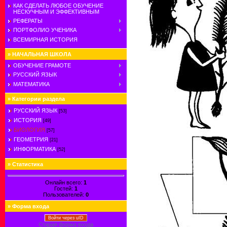
КАК СДЕЛАТЬ ЛЮБОЕ ОБУЧЕНИЕ
НЕСКУЧНЫМ И ЭФФЕКТИВНЫМ
РЕФЕРАТЫ
ПОРТФОЛИО УЧЕНИКА
ВСЕМИРНАЯ ИСТОРИЯ
»
НАЧАЛЬНАЯ ШКОЛА
ОБУЧЕНИЕ ГРАМОТЕ
РУССКИЙ ЯЗЫК
МАТЕМАТИКА
»
Категории раздела
РУССКИЙ ЯЗЫК
[53]
ИСТОРИЯ
[49]
БИОЛОГИЯ
[57]
ГЕОМЕТРИЯ
[21]
ИНФОРМАТИКА
[52]
»
Статистика
Онлайн всего:
1
Гостей:
1
Пользователей:
0
»
Форма входа
Войти через uID
Старая форма входа