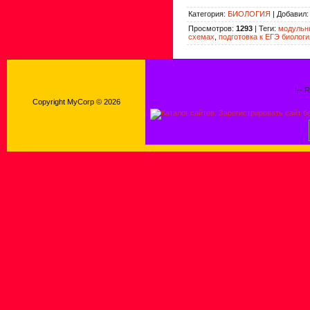
Категория
:
БИОЛОГИЯ
|
Добавил
Просмотров
:
1293
|
Теги
:
модульны
схемах
,
подготовка к ЕГЭ биологи
!-- 
Copyright MyCorp © 2026