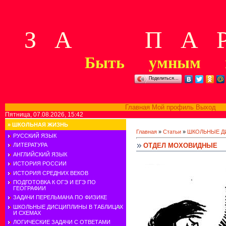
З А П А Р
Быть умным м
Поделиться…
Главная
Мой профиль
Выход
В
Пятница, 07.08.2026, 15:42
»
ШКОЛЬНАЯ ЖИЗНЬ
Главная
»
Статьи
»
ШКОЛЬНЫЕ Д
РУССКИЙ ЯЗЫК
ОТДЕЛ МОХОВИДНЫЕ
ЛИТЕРАТУРА
АНГЛИЙСКИЙ ЯЗЫК
ИСТОРИЯ РОССИИ
ИСТОРИЯ СРЕДНИХ ВЕКОВ
ПОДГОТОВКА К ОГЭ И ЕГЭ ПО
ГЕОГРАФИИ
ЗАДАЧИ ПЕРЕЛЬМАНА ПО ФИЗИКЕ
ШКОЛЬНЫЕ ДИСЦИПЛИНЫ В ТАБЛИЦАХ
И СХЕМАХ
ЛОГИЧЕСКИЕ ЗАДАЧИ С ОТВЕТАМИ