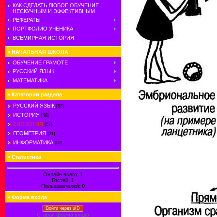
КАК СДЕЛАТЬ ЛЮБОЕ ОБУЧЕНИЕ
НЕСКУЧНЫМ И ЭФФЕКТИВНЫМ
РЕФЕРАТЫ
ПОРТФОЛИО УЧЕНИКА
ВСЕМИРНАЯ ИСТОРИЯ
»
НАЧАЛЬНАЯ ШКОЛА
ОБУЧЕНИЕ ГРАМОТЕ
РУССКИЙ ЯЗЫК
МАТЕМАТИКА
»
Категории раздела
РУССКИЙ ЯЗЫК
[53]
ИСТОРИЯ
[49]
БИОЛОГИЯ
[57]
ГЕОМЕТРИЯ
[21]
ИНФОРМАТИКА
[52]
»
Статистика
Онлайн всего:
1
Гостей:
1
Пользователей:
0
»
Форма входа
Войти через uID
Старая форма входа