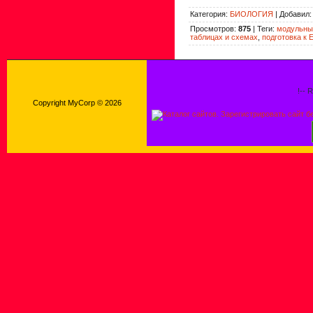
Категория
:
БИОЛОГИЯ
|
Добавил
Просмотров
:
875
|
Теги
:
модульные
таблицах и схемах
,
подготовка к 
!-- 
Copyright MyCorp © 2026