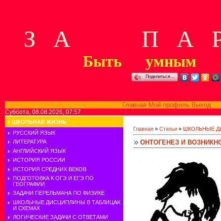
З А П А Р
Быть умным м
Поделиться…
Главная
Мой профиль
Выход
В
Суббота, 08.08.2026, 07:57
»
ШКОЛЬНАЯ ЖИЗНЬ
Главная
»
Статьи
»
ШКОЛЬНЫЕ Д
РУССКИЙ ЯЗЫК
ОНТОГЕНЕЗ И ВОЗНИКН
ЛИТЕРАТУРА
АНГЛИЙСКИЙ ЯЗЫК
ИСТОРИЯ РОССИИ
ИСТОРИЯ СРЕДНИХ ВЕКОВ
ПОДГОТОВКА К ОГЭ И ЕГЭ ПО
ГЕОГРАФИИ
ЗАДАЧИ ПЕРЕЛЬМАНА ПО ФИЗИКЕ
ШКОЛЬНЫЕ ДИСЦИПЛИНЫ В ТАБЛИЦАХ
И СХЕМАХ
ЛОГИЧЕСКИЕ ЗАДАЧИ С ОТВЕТАМИ