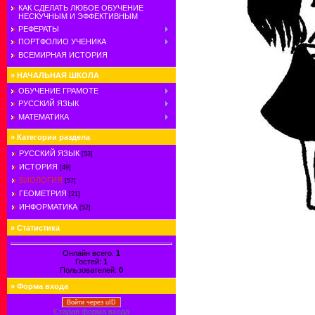
КАК СДЕЛАТЬ ЛЮБОЕ ОБУЧЕНИЕ
НЕСКУЧНЫМ И ЭФФЕКТИВНЫМ
РЕФЕРАТЫ
ПОРТФОЛИО УЧЕНИКА
ВСЕМИРНАЯ ИСТОРИЯ
»
НАЧАЛЬНАЯ ШКОЛА
ОБУЧЕНИЕ ГРАМОТЕ
РУССКИЙ ЯЗЫК
МАТЕМАТИКА
»
Категории раздела
РУССКИЙ ЯЗЫК
[53]
ИСТОРИЯ
[49]
БИОЛОГИЯ
[57]
ГЕОМЕТРИЯ
[21]
ИНФОРМАТИКА
[52]
»
Статистика
Онлайн всего:
1
Гостей:
1
Пользователей:
0
»
Форма входа
Войти через uID
Старая форма входа