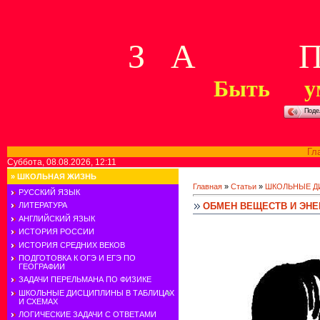
З А П 
Быть у
Поде
Гл
Суббота, 08.08.2026, 12:11
»
ШКОЛЬНАЯ ЖИЗНЬ
Главная
»
Статьи
»
ШКОЛЬНЫЕ Д
РУССКИЙ ЯЗЫК
ОБМЕН ВЕЩЕСТВ И ЭНЕ
ЛИТЕРАТУРА
АНГЛИЙСКИЙ ЯЗЫК
ИСТОРИЯ РОССИИ
ИСТОРИЯ СРЕДНИХ ВЕКОВ
ПОДГОТОВКА К ОГЭ И ЕГЭ ПО
ГЕОГРАФИИ
ЗАДАЧИ ПЕРЕЛЬМАНА ПО ФИЗИКЕ
ШКОЛЬНЫЕ ДИСЦИПЛИНЫ В ТАБЛИЦАХ
И СХЕМАХ
ЛОГИЧЕСКИЕ ЗАДАЧИ С ОТВЕТАМИ