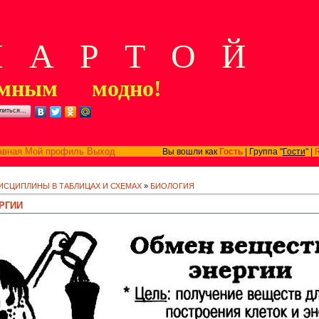
А Р Т О Й
мным модно!
литься…
авная
Мой профиль
Выход
Вы вошли как
Гость
| Группа "
Гости
" |
ИСЦИПЛИНЫ В ТАБЛИЦАХ И СХЕМАХ
»
БИОЛОГИЯ
РГИИ