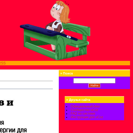
RSS
»
Поиск
»
Друзья сайта
Официальный блог
Сообщество uCoz
FAQ по системе
Инструкции для uCoz