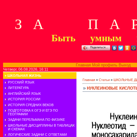
З А П А Р
Быть умным м
Поделиться…
Главная
Мой профиль
Выход
В
Четверг, 06.08.2026, 16:11
»
ШКОЛЬНАЯ ЖИЗНЬ
Главная
»
Статьи
»
ШКОЛЬНЫЕ Д
РУССКИЙ ЯЗЫК
НУКЛЕИНОВЫЕ КИСЛОТ
ЛИТЕРАТУРА
АНГЛИЙСКИЙ ЯЗЫК
ИСТОРИЯ РОССИИ
ИСТОРИЯ СРЕДНИХ ВЕКОВ
ПОДГОТОВКА К ОГЭ И ЕГЭ ПО
ГЕОГРАФИИ
ЗАДАЧИ ПЕРЕЛЬМАНА ПО ФИЗИКЕ
ШКОЛЬНЫЕ ДИСЦИПЛИНЫ В ТАБЛИЦАХ
И СХЕМАХ
ЛОГИЧЕСКИЕ ЗАДАЧИ С ОТВЕТАМИ