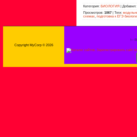
Категория
:
БИОЛОГИЯ
|
Добавил
Просмотров
:
1067
|
Теги
:
модульны
схемах
,
подготовка к ЕГЭ биологи
!-- 
Copyright MyCorp © 2026