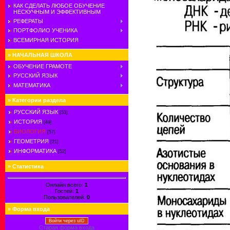
КАК СДЕЛАТЬ ЛЮБОЕ ОБУЧЕНИЕ
НЕСКУЧНЫМ И ЭФФЕКТИВНЫМ
РЕФЕРАТЫ
ПОРТФОЛИО УЧЕНИКА
ВСЕМИРНАЯ ИСТОРИЯ
»
НАЧАЛЬНАЯ ШКОЛА
ОБУЧЕНИЕ ГРАМОТЕ
РУССКИЙ ЯЗЫК
МАТЕМАТИКА
»
Категории раздела
РУССКИЙ ЯЗЫК
[53]
ИСТОРИЯ
[49]
БИОЛОГИЯ
[57]
ГЕОМЕТРИЯ
[21]
ИНФОРМАТИКА
[52]
»
Статистика
Онлайн всего:
1
Гостей:
1
Пользователей:
0
»
Форма входа
Войти через uID
Старая форма входа