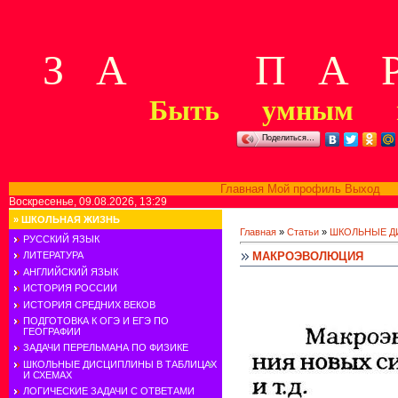
З А П А Р
Быть умным м
Поделиться…
Главная
Мой профиль
Выход
В
Воскресенье, 09.08.2026, 13:29
»
ШКОЛЬНАЯ ЖИЗНЬ
Главная
»
Статьи
»
ШКОЛЬНЫЕ Д
РУССКИЙ ЯЗЫК
МАКРОЭВОЛЮЦИЯ
ЛИТЕРАТУРА
АНГЛИЙСКИЙ ЯЗЫК
ИСТОРИЯ РОССИИ
ИСТОРИЯ СРЕДНИХ ВЕКОВ
ПОДГОТОВКА К ОГЭ И ЕГЭ ПО
ГЕОГРАФИИ
ЗАДАЧИ ПЕРЕЛЬМАНА ПО ФИЗИКЕ
ШКОЛЬНЫЕ ДИСЦИПЛИНЫ В ТАБЛИЦАХ
И СХЕМАХ
ЛОГИЧЕСКИЕ ЗАДАЧИ С ОТВЕТАМИ