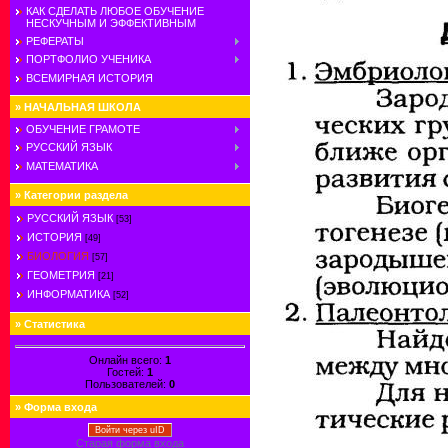
КАК СДЕЛАТЬ ЛЮБОЕ ОБУЧЕНИЕ
НЕСКУЧНЫМ И ЭФФЕКТИВНЫМ
РЕФЕРАТЫ
ПОРТФОЛИО УЧЕНИКА
ВСЕМИРНАЯ ИСТОРИЯ
»
НАЧАЛЬНАЯ ШКОЛА
ОБУЧЕНИЕ ГРАМОТЕ
РУССКИЙ ЯЗЫК
МАТЕМАТИКА
»
Категории раздела
РУССКИЙ ЯЗЫК
[53]
ИСТОРИЯ
[49]
БИОЛОГИЯ
[57]
ГЕОМЕТРИЯ
[21]
ИНФОРМАТИКА
[52]
»
Статистика
Онлайн всего:
1
Гостей:
1
Пользователей:
0
»
Форма входа
Войти через uID
Старая форма входа