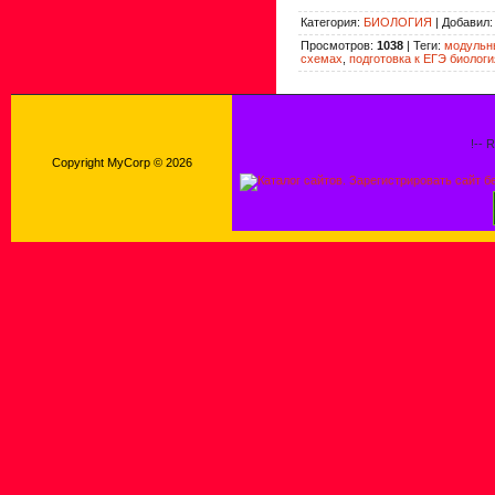
Категория
:
БИОЛОГИЯ
|
Добавил
Просмотров
:
1038
|
Теги
:
модульны
схемах
,
подготовка к ЕГЭ биологи
!-- 
Copyright MyCorp © 2026