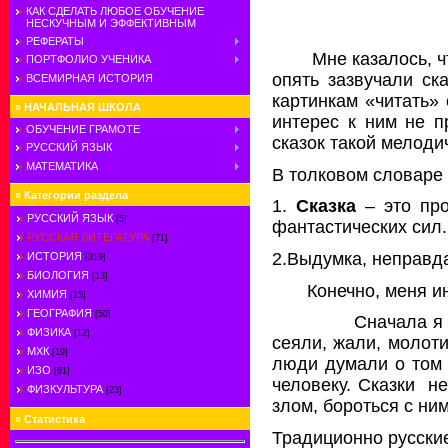
КАК СДЕЛАТЬ ЛЮБОЕ ОБУЧЕНИЕ
НЕСКУЧНЫМ И ЭФФЕКТИВНЫМ
РЕФЕРАТЫ
Мне казалось, ч
ПОРТФОЛИО УЧЕНИКА
опять зазвучали ска
ВСЕМИРНАЯ ИСТОРИЯ
картинкам «читать»
»
НАЧАЛЬНАЯ ШКОЛА
интерес к ним не п
ОБУЧЕНИЕ ГРАМОТЕ
сказок такой мелоди
РУССКИЙ ЯЗЫК
МАТЕМАТИКА
В толковом словаре
»
Категории раздела
1.
Сказка
– это про
РУССКИЙ ЯЗЫК
[5]
фантастических сил.
РУССКАЯ ЛИТЕРАТУРА
[71]
2.Выдумка, неправда,
ИСТОРИЯ
[319]
БИОЛОГИЯ
[13]
Конечно, меня и
ХИМИЯ
[15]
ГЕОГРАФИЯ
[50]
Сначала я 
ФИЗИКА
[12]
сеяли, жали, молоти
МХК
[19]
люди думали о том 
ИЗО
[61]
человеку. Сказки
не
ФИЗКУЛЬТУРА
[23]
злом, бороться с ним
»
Статистика
Традиционно русские