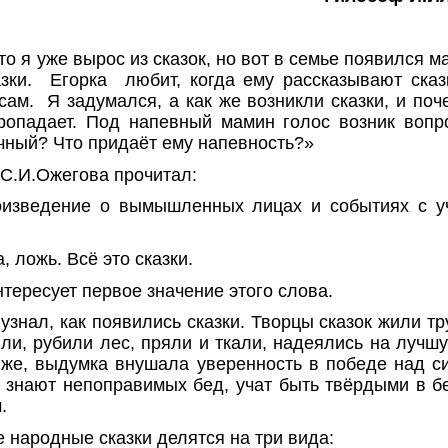
то я уже вырос из сказок, но вот в семье появился м
зки.
Егорка
любит, когда ему рассказывают сказ
 сам.
Я задумался, а как же возникли сказки, и по
ропадает. Под напевный мамин голос возник вопр
чный? Что придаёт ему напевность?»
 С.И.Ожегова прочитал:
изведение о вымышленных лицах и событиях с у
 ложь. Всё это сказки.
нтересует первое значение этого слова.
узнал, как появились сказки. Творцы сказок жили т
ли, рубили лес, пряли и ткали, надеялись на лучш
же, выдумка внушала уверенность в победе над 
 знают непоправимых бед, учат быть твёрдыми в бе
.
 народные сказки делятся на три вида: