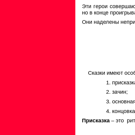
Эти герои совершаю
но в конце проигрыв
Они наделены непр
Сказки имеют осо
1. присказк
2. зачин;
3. основная
4. концовка
Присказка
– это
ри