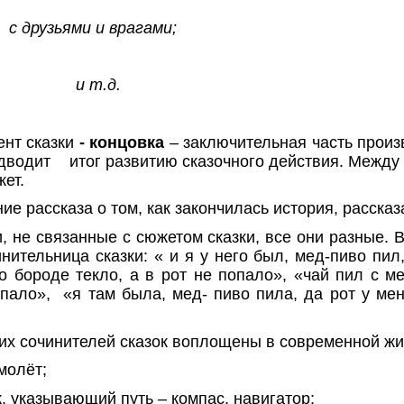
с друзьями и врагами;
и т.д.
нт сказки
- концовка
– заключительная часть произ
дводит
итог развитию сказочного действия. Между
ет.
ие рассказа о том, как закончилась история, рассказ
и, не связанные с сюжетом сказки, все они разные. 
нительница сказки: « и я у него был, мед-пиво пил,
о бороде текло, а в рот не попало», «чай пил с м
опало»,
«я там была, мед- пиво пила, да рот у мен
их сочинителей сказок воплощены в современной жи
молёт;
 указывающий путь – компас, навигатор;