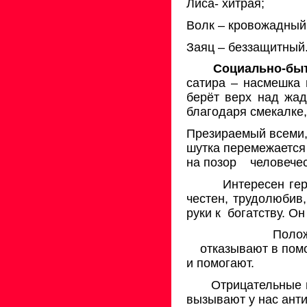
Лиса- хитрая;
Волк – кровожадный
Заяц – беззащитный
Социально-быт
сатира – насмешка 
берёт верх над жад
благодаря смекалке,
Презираемый всеми,
шутка перемежается
на позор
человечес
Интересен гер
честен, трудолюбив,
руки к
богатству. О
Полож
отказывают в пом
и помогают.
Отрицательные 
вызывают у нас ант