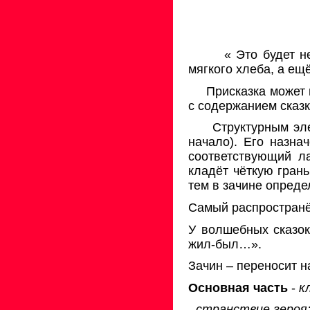
« Это будет н
мягкого хлеба, а ещ
Присказка может и
с содержанием сказк
Структурным эл
начало). Его назна
соответствующий ла
кладёт чёткую гран
тем в зачине опреде
Самый распространё
У волшебных сказо
жил-был…».
Зачин – переносит н
Основная часть
-
к
- странствие героя