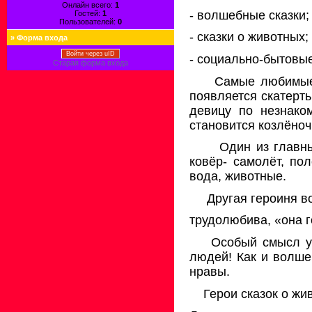
Онлайн всего:
1
- волшебные сказки;
Гостей:
1
Пользователей:
0
- сказки о животных;
»
Форма входа
Войти через uID
- социально-бытовые
Старая форма входа
Самые любимые
появляется скатерть
девицу по незнако
становится козлёноч
Один из главны
ковёр- самолёт, по
вода, животные.
Другая героиня в
трудолюбива, «она г
Особый смысл 
людей! Как и волше
нравы.
Герои сказок о ж