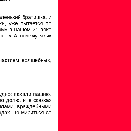
аленький братишка, и
ки, уже пытается по
чему в нашем 21 веке
ос: « А почему язык
частием волшебных,
рудно: пахали пашню,
ую долю. И в сказках
силами, враждебными
дах, не мириться со