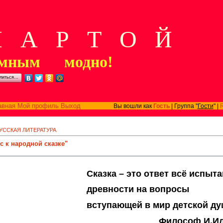
А Р Т О Й
мным модно!
литься…
авная
Мой профиль
Выход
Вы вошли как
Гость
| Группа "
Гости
" |
УССКАЯ ЛИТЕРАТУРА
с к народной сказке"
 это ответ всё испытав
древности на вопросы
вступающей в мир детской ду
Философ И.И