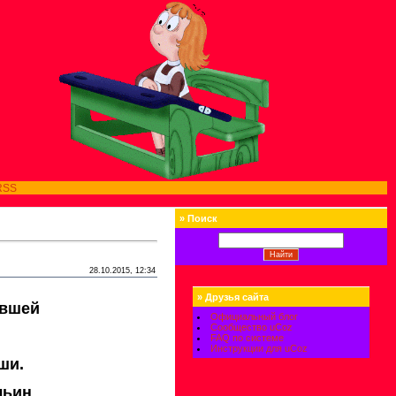
RSS
»
Поиск
28.10.2015, 12:34
»
Друзья сайта
шей
Официальный блог
Сообщество uCoz
FAQ по системе
Инструкции для uCoz
ши.
льин