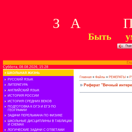
З А П 
Быть у
Поде
Гл
Суббота, 08.08.2026, 15:28
»
ШКОЛЬНАЯ ЖИЗНЬ
Главная
»
Файлы
»
РЕФЕРАТЫ
»
Р
РУССКИЙ ЯЗЫК
Реферат "Вечный интере
ЛИТЕРАТУРА
АНГЛИЙСКИЙ ЯЗЫК
ИСТОРИЯ РОССИИ
ИСТОРИЯ СРЕДНИХ ВЕКОВ
Сказка –
ПОДГОТОВКА К ОГЭ И ЕГЭ ПО
ГЕОГРАФИИ
ЗАДАЧИ ПЕРЕЛЬМАНА ПО ФИЗИКЕ
ШКОЛЬНЫЕ ДИСЦИПЛИНЫ В ТАБЛИЦАХ
И СХЕМАХ
ЛОГИЧЕСКИЕ ЗАДАЧИ С ОТВЕТАМИ