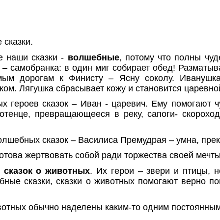
 сказки.
 наши сказки -
волшебные
, потому что полны чуд
 – самобранка: в один миг собирает обед! Разматыв
мым дорогам к Финисту – Ясну соколу. Иванушк
ком. Лягушка сбрасывает кожу и становится царевно
х героев сказок – Иван - царевич. Ему помогают 
лотенце, превращающееся в реку, сапоги- скорохо
олшебных сказок – Василиса Премудрая – умна, прек
отова жертвовать собой ради торжества своей мечты
у
сказок о животных
. Их герои – звери и птицы, 
бные сказки, сказки о животных помогают верно по
ивотных обычно наделены каким-то одним постоянным