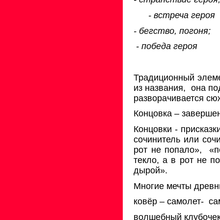
- встреча героя
- бегство, погоня;
- победа героя
Традиционный элеме
из названия,
она по
разворачивается сюж
Концовка – завершен
Концовки - присказк
сочинитель или сочи
рот не попало»,
«п
текло, а в рот не п
дырой».
Многие мечты древн
ковёр – самолет-
са
волшебный клубочек,