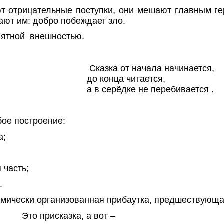
т отрицательные поступки, они мешают главным ге
ают им: добро побеждает зло.
иятной
внешностью.
Сказка от начала начинается,
до конца читается,
а в серёдке не перебивается .
бое построение:
а;
 часть;
.
тмически организованная прибаутка, предшествующая
Это присказка, а вот –