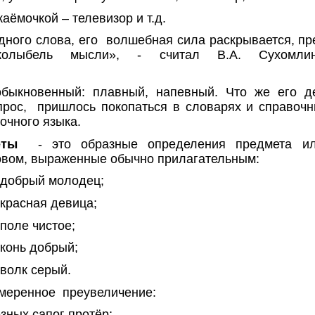
аёмочкой – телевизор и т.д.
дного слова, его
волшебная сила раскрывается, пре
олыбель мысли», - считал В.А. Сухомл
обыкновенный: плавный, напевный. Что же его д
прос,
пришлось покопаться в словарях и справочн
зочного языка.
еты
- это образные определения предмета ил
овом, выраженные обычно прилагательным:
 добрый молодец;
 красная девица;
 поле чистое;
 конь добрый;
 волк серый.
амеренное
преувеличение:
зных сапог протёр;