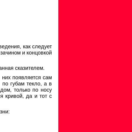
ведения, как следует
 зачином и концовкой
анная сказителем.
В них появляется сам
 по губам текло, а в
едом, только по носу
я кривой, да и тот с
зни: