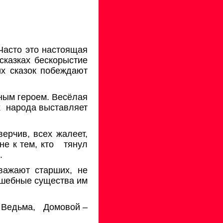
Часто это настоящая
сказках бескорыстие
их сказок побеждают
ным героем. Весёлая
х
народа выставляет
верчив, всех жалеет,
не к тем, кто
тянул
.
важают старших, не
лшебные существа им
, Ведьма,
Домовой –