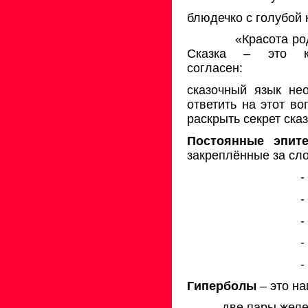
блюдечко с голубой к
«Красота ро
Сказка – это к
согласен:
сказочный язык не
ответить на этот во
раскрыть секрет ска
Постоянные эпит
закреплённые за сл
-
-
-
-
-
Гиперболы
– это н
- две пары желе