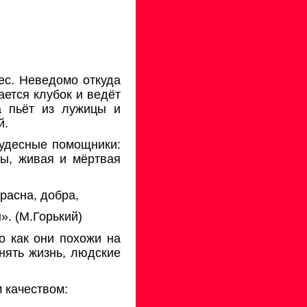
ес. Неведомо откуда
ается клубок и ведёт
а пьёт из лужицы и
й.
чудесные помощники:
ды, живая и мёртвая
расна, добра,
». (М.Горький)
но как они похожи на
нять жизнь, людские
 качеством: