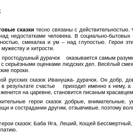
;
.
овые сказки
тесно связаны с действительностью. 
над недостатками человека. В социально-бытовых 
ностью, смекалка и ум – над глупостью. Герои эт
 мужеству и хитрости.
 простодушный дурачок
оказывается самым разум
 с серьёзными оценками людских дел. Весёлый сме
кие пороки.
ой русских сказок Иванушка- дурачок. Он добр, до
 в результате счастье
приходит именно к нему, а 
н женится на царевне, становится писаным красавцем
ительные герои сказок добрые, внимательные, у
ощи и сострадании другим, отзывчивые, поэтому во
герои сказок: Баба Яга, Леший, Кощей Бессмертный
ипатию.