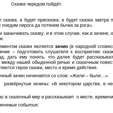
Сказка чередом пойдёт.
е сказка, а будет присказка; а будет сказка завтра
ё поедим пирога да потянем бычка за рога».
 заканчивать сказку; и в этом случае, как в зачине,
и.
ементом сказки является
зачин
(в народной словес
чение – подготовить слушателя к восприятию сказк
д, дать ему понять, что далее будет рассказыват
ь между нашей обыденной речью и сказочным повес
ляются герои сказки, место и время действия.
нный зачин начинается со слов: «Жили – были…».
к
развёрнутые зачины: «В некотором царстве, в не
ас в сказочный мир и рассказывает
о месте, времени
лючевые события:
;