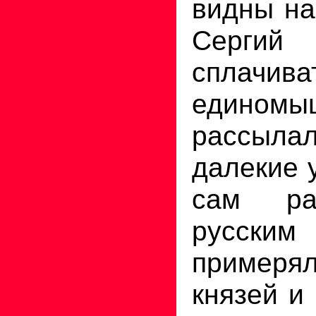
видны на
Серг
сплачива
единомыш
рассыла
далекие 
сам ра
русски
примеря
князей и