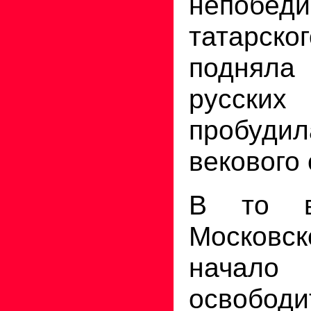
непобеди
татарск
подня
русск
пробуди
векового
В то в
Московск
начало
освободи