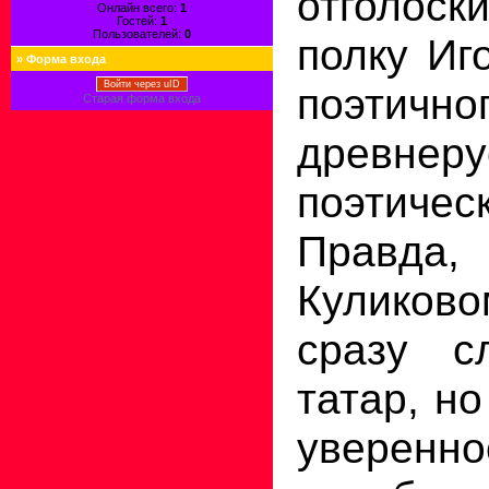
отголос
Онлайн всего:
1
Гостей:
1
Пользователей:
0
полку Иг
»
Форма входа
Войти через uID
поэти
Старая форма входа
древнеру
поэтичес
Правда
Кулико
сразу с
татар, н
увере