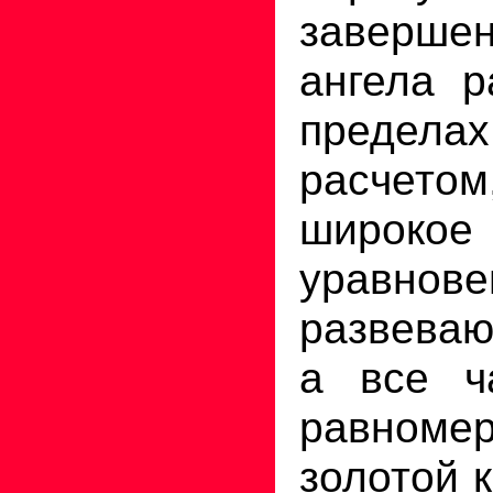
завершен
ангела р
пределах
расчет
широк
уравнове
развева
а все ч
равномер
золотой 