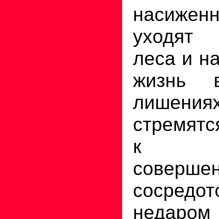
насиже
уходят
леса и н
жизнь 
лишен
стремятс
к вну
соверше
сосредот
неда