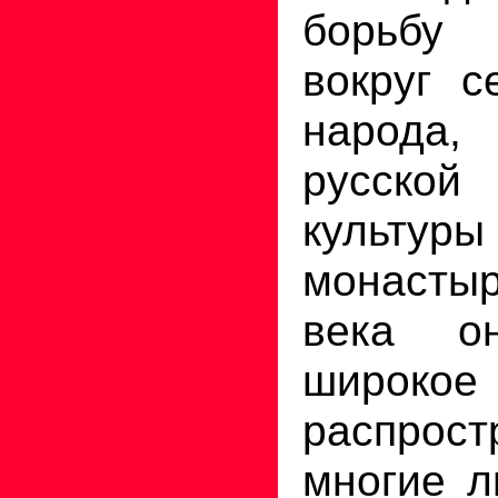
борьбу
вокруг с
народа, 
русско
культ
монастыр
века о
широкое
распрост
многие л