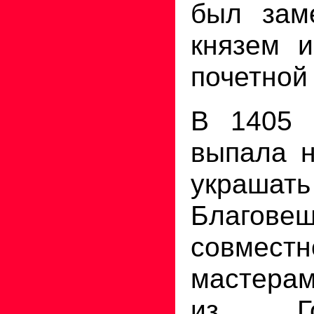
был зам
князем и
почетной
В 1405 
выпала н
украшат
Благовещ
совм
мастера
из Г