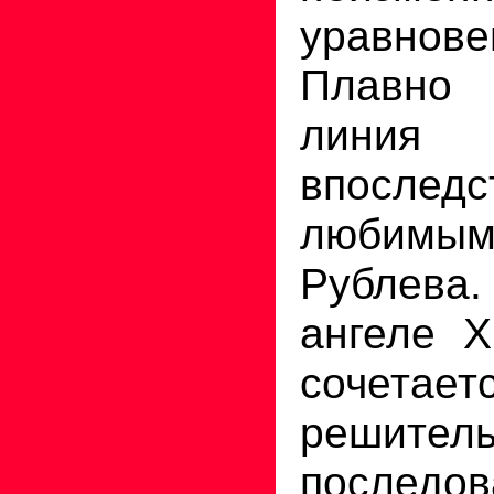
уравнове
Плавно 
лини
впоследс
любимы
Рублева
ангеле Х
соче
решитель
последов