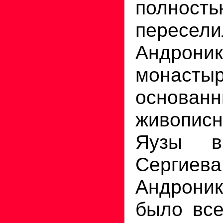
полност
перес
Андроник
монастыр
основ
живопи
Яузы в
Сергиев
Андрони
было все