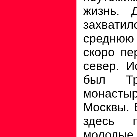
жизнь. 
захвати
средню
скоро пе
север. И
был Тро
монас
Москвы. 
здесь 
молодые