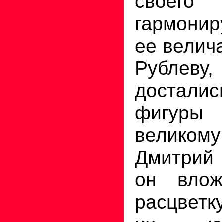
свое
гармони
ее велич
Рублев
достал
фигу
великому
Дмитрий 
он вло
расцветк