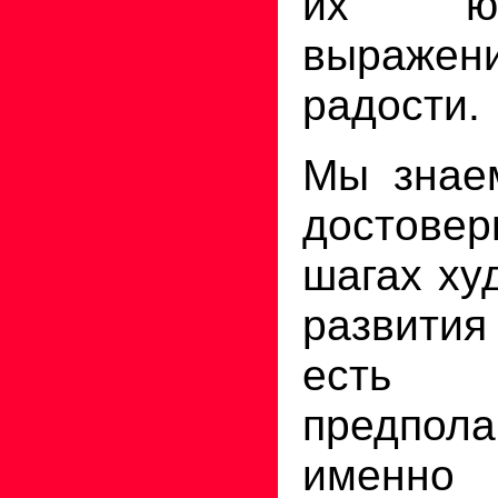
их ю
выраже
радости.
Мы знае
достовер
шагах ху
развития
есть 
предпо
именно