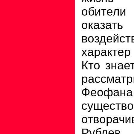
обители
оказат
возде
характе
Кто знае
рассматр
Феофа
сущест
отворачи
Рублев