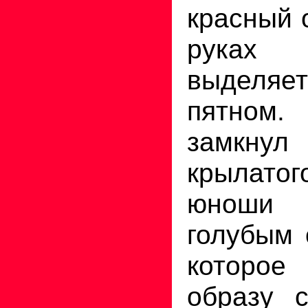
красный 
рука
выделя
пятно
замкн
крылато
юноши
голубым 
которо
образу с