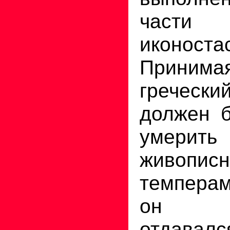
части 
иконоста
Принима
гречес
должен б
умер
живопис
темперам
он бе
отдав