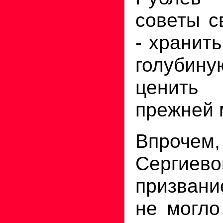
советы с
- хранит
голубин
ценит
прежней 
Впроче
Сергие
призван
не могло