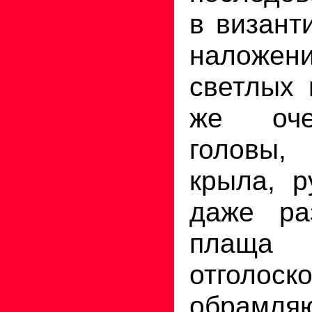
в визант
наложени
светлых 
же оче
головы
крыла, р
даже ра
плащ
отголоск
обрамл