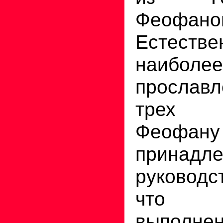
Феофан
Естест
наиболее
просла
трех 
Феофану
принадл
руководс
что 
выполн