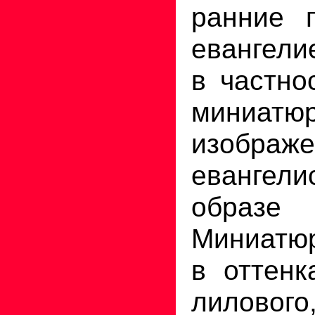
ранние 
евангели
в частно
мини
изображ
евангели
образ
Миниатю
в оттенк
лилово