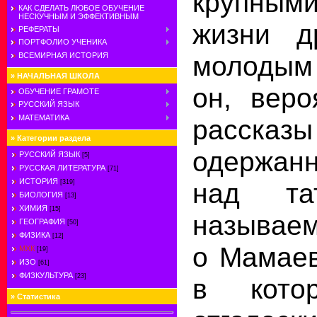
крупными
КАК СДЕЛАТЬ ЛЮБОЕ ОБУЧЕНИЕ
НЕСКУЧНЫМ И ЭФФЕКТИВНЫМ
жизни д
РЕФЕРАТЫ
ПОРТФОЛИО УЧЕНИКА
молоды
ВСЕМИРНАЯ ИСТОРИЯ
»
НАЧАЛЬНАЯ ШКОЛА
он, веро
ОБУЧЕНИЕ ГРАМОТЕ
РУССКИЙ ЯЗЫК
МАТЕМАТИКА
рассказ
»
Категории раздела
одержан
РУССКИЙ ЯЗЫК
[5]
РУССКАЯ ЛИТЕРАТУРА
[71]
ИСТОРИЯ
над та
[319]
БИОЛОГИЯ
[13]
ХИМИЯ
[15]
называе
ГЕОГРАФИЯ
[50]
ФИЗИКА
[12]
о Мамаев
МХК
[19]
ИЗО
[61]
ФИЗКУЛЬТУРА
[23]
в кото
»
Статистика