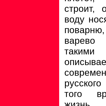
строит, 
воду нос
поварню,
варево
таким
описывае
соврем
русског
того в
жизнь 