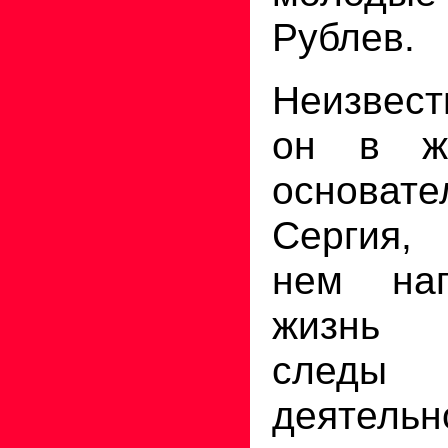
Рублев.
Неизвест
он в ж
основат
Сергия,
нем на
жизнь 
сле
деятел