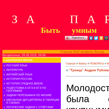
З А П А Р
Быть умным м
Поделиться…
Главная
Мой профиль
Выход
В
Воскресенье, 09.08.2026, 09:06
»
ШКОЛЬНАЯ ЖИЗНЬ
Главная
»
Файлы
»
РЕФЕРАТЫ
»
М
РУССКИЙ ЯЗЫК
"Троица" Андрея Рублев
ЛИТЕРАТУРА
АНГЛИЙСКИЙ ЯЗЫК
ИСТОРИЯ РОССИИ
ИСТОРИЯ СРЕДНИХ ВЕКОВ
Молодо
ПОДГОТОВКА К ОГЭ И ЕГЭ ПО
ГЕОГРАФИИ
была о
ЗАДАЧИ ПЕРЕЛЬМАНА ПО ФИЗИКЕ
ШКОЛЬНЫЕ ДИСЦИПЛИНЫ В ТАБЛИЦАХ
И СХЕМАХ
ЛОГИЧЕСКИЕ ЗАДАЧИ С ОТВЕТАМИ