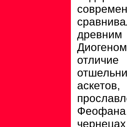
современ
сравн
древни
Диоге
отличие 
отшельни
аскетов,
прославл
Феофана
чернец