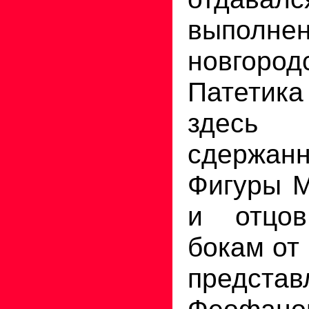
выполне
новгород
Патети
здес
сдержанн
Фигуры М
и отцо
бокам от
представ
Феофано