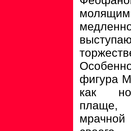
молящим
медленн
высту
торжеств
Особен
фигура М
как но
плаще
мрачно