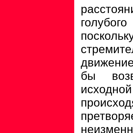
расстоя
голубог
поскольк
стремите
движени
бы воз
исходно
происхо
претв
неиз