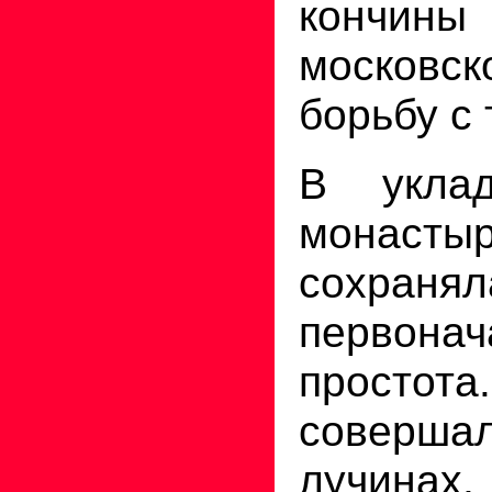
кончины
московск
борьбу с 
В уклад
монаст
сохранял
первонач
простот
совершал
лучинах