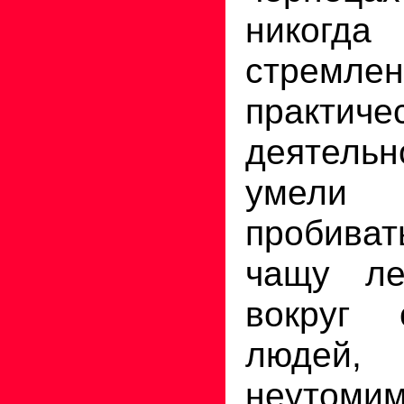
никогда
стре
практиче
деятел
умели 
пробива
чащу ле
вокруг 
люде
неутоми