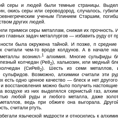
ий серы и людей были темные страни­цы. Выдел
ин, окись серы или сероводород, случалось, губили
ревнегреческим ученым Плинием Стар­шим, погиб
ством других людей.
ли примеси серы металлам, сни­жая их прочность. 
из главных задач металлургов — избавить руду от пр
ности была окружена тайной. И поз­же, п средние
х считали чем-то вроде колдунов. А в начале на
1
 металлы возникл-
алхимия. Многие суль­фиды бл
лезный кол­чедан (Ре8
), халькозин, или медный бл
2
колчедан (СиРе8
). Шесть из семи металлов, 
2
е сульфидов. Возмож­но, алхимики считали эти р
х есть одно ценное качество — блеск и нет другог
а и восстановления мож­но было получить настоящие
на воздухе из них выделялся сернистый газ, алхими
стью любой руды и лю­бого металла, даже золо
металлов, ведь при обжиге она выгорала. Другой
сть, считали ртуть.
збегали языческой мудрости и отно­сились к алхими