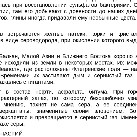
ась при восстановлении сульфатов бактериями. 
лии, там его добывают с древности до на­ших дне
тов, глины иногда придавали ему необычные цвета, 
ов встречаются желтые натеки, корки и криста
в виде серово­дорода, при окислении которого вы
алкан, Малой Азии
и
Ближнего Востока хорошо 
е исходили из земли в некоторых местах. Их мо
Неаполя, где расположены Флегренские поля — н
 Временами их зас­тилают дым и сернистый газ. 
ажались
с гигантами.
т в состав нефти, асфальта, битума. При гор
арактерный запах, по которому безошибочно узна
у мнению, пахнет не сама сера, а ее соединени
еркаптаны,
знаменитые
своим зло­вонием. Во
окисляется и превращается в сернистый газ. Имен
пахе серы.
СЧАСТИЙ