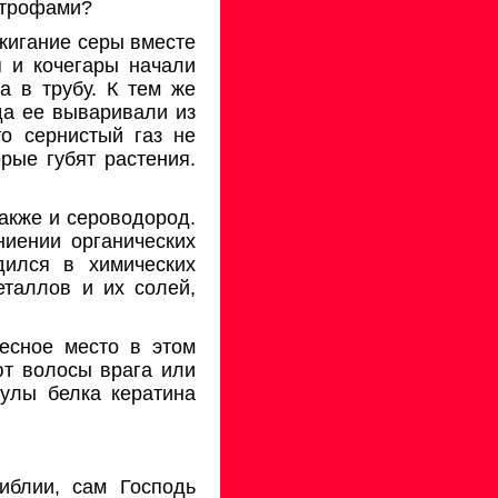
астрофами?
жигание серы вместе
 и кочегары начали
а в трубу. К тем же
да ее вываривали из
то сернистый газ не
рые губят растения.
также и сероводород.
ниении органических
дился в химических
еталлов и их солей,
ресное место в этом
ют волосы врага или
кулы белка кератина
иблии, сам Господь