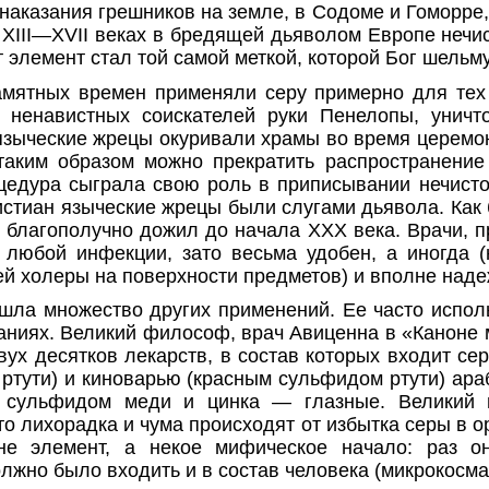
наказа­ния грешников на земле, в Содоме и Гоморре, 
 XIII—XVII веках в бредящей дьяволом Европе нечи
т элемент стал той самой меткой, которой Бог шельм
мятных времен применяли серу при­мерно для тех
 ненавист­ных соискателей руки Пенелопы, унич
 языческие жрецы окуривали храмы во время церемон
таким образом можно прекратить распространение 
цедура сыграла свою роль в приписы­вании нечисто
стиан языческие жрецы были слугами дьявола. Как 
 благополучно дожил до начала XXX века. Врачи, пр
 любой инфекции, зато весьма удобен, а иногда (
ей холеры на поверхности предметов) и вполне наде
шла множество других примене­ний. Ее часто испол
ваниях. Великий философ, врач Авиценна в «Каноне 
вух десятков лекарств, в состав которых входит се
ртути) и киноварью (красным сульфидом рту­ти) ара
 сульфидом меди и цинка — глазные. Великий 
то лихорадка и чума происходят от избыт­ка серы в о
е эле­мент, а некое мифическое начало: раз 
олжно было входить и в состав челове­ка (микрокосма