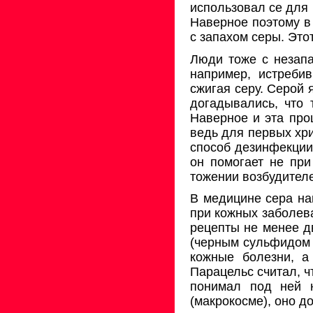
использовал се для 
Наверное поэтому в
с запахом серы. Это
Люди тоже с незапа
например, истребив
сжигая серу. Серой
догадывались, что 
Наверное и эта про
ведь для первых хри
способ дезинфекции
он помогает не при
тожении возбудител
В медицине сера на
при кожных забо­ле
рецепты не менее д
(черным сульфидом 
кожные болезни, а
Парацельс считал, ч
понимал под ней н
(макрокосме), оно д