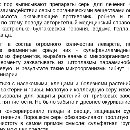
х пор выписывают препараты серы для лечения ч
взаимо­действии серы с органическими веществами о
кислота, оказывающие противомик- робное и пр
по этому поводу авторитетный медицинский справоч
 кастрюльке булгаковская героиня, ведь­ма Гелл
анда.
 в состав огромного количества ле­карств, п
ые знаменитые среди них - сульфаниламидны
м из ферментов, вырабатываемых! микроорганизмом
ерменту захватывать из ци­топлазмы парааминоб
евую. В результате такие микроорганизмы гибнут. 
ринарии.
ться с насекомыми, клещами и болез­нями растени
: бакте­рии и грибы. Молотую и коллоидную серу, изв
льзовали для защиты растений от грибковых забо
, пятнистости. Не было забыто и древнее окуривание
 консервировали плоды и овощи, за­щищали су
 гниения. Порошком серы обезвреживают пролитую р
чистоту в самом прямом смысле: суль­фатная гру
их мою­щих средств.