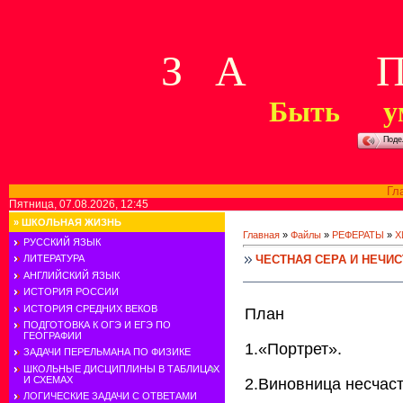
З А П 
Быть у
Поде
Гл
Пятница, 07.08.2026, 12:45
»
ШКОЛЬНАЯ ЖИЗНЬ
Главная
»
Файлы
»
РЕФЕРАТЫ
»
Х
РУССКИЙ ЯЗЫК
ЧЕСТНАЯ СЕРА И НЕЧИС
ЛИТЕРАТУРА
АНГЛИЙСКИЙ ЯЗЫК
ИСТОРИЯ РОССИИ
ИСТОРИЯ СРЕДНИХ ВЕКОВ
План
ПОДГОТОВКА К ОГЭ И ЕГЭ ПО
ГЕОГРАФИИ
1.«Портрет».
ЗАДАЧИ ПЕРЕЛЬМАНА ПО ФИЗИКЕ
ШКОЛЬНЫЕ ДИСЦИПЛИНЫ В ТАБЛИЦАХ
И СХЕМАХ
2.Виновница несчаст
ЛОГИЧЕСКИЕ ЗАДАЧИ С ОТВЕТАМИ