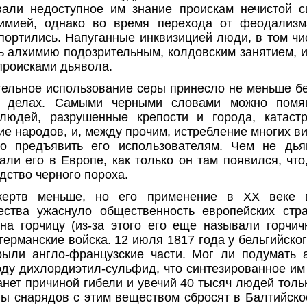
али недоступное им знание проискам нечистой с
имией, однако во время перехода от феодализм
портились. Напуганные инквизицией люди, в том чи
ь алхимию подозрительным, колдовским занятием, и
происками дьявола.
тельное использование серы принес­ло не меньше бе
х делах. Самыми черными словами можно помян
людей, разрушенные крепости и города, катаст
ие народов, и, между прочим, истребление многих в
но предъявить его использователям. Чем не дья
али его в Европе, как только он там появился, что
дство черного пороха.
жертв меньше, но его применение в XX веке в
ства ужаснуло общественность европейских стра
на горчицу (из-за этого его еще называли горчич
германские войска. 12 июля 1817 года у бельгийско
крыли англо-французские части. Мог ли подумать 
оду дихлордиэтил-сульфид, что синтезированное им
танет причиной гибели и увечий 40 тысяч людей тол
ы снарядов с этим веществом сбросят в Балтийско