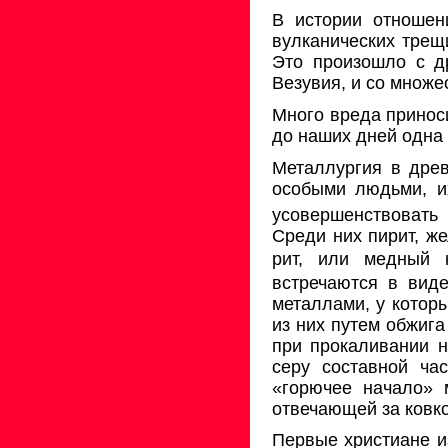
В истории отношен
вулканических трещ
Это произошло с д
Везувия, и со множе
Много вреда приноси
до наших дней одна 
Металлургия в древ
особыми людьми, и
усовершенствовать
Среди них пирит, же
рит, или медный 
встречаются в вид
металлами, у которы
из них путем обжиг
при прока­ливании 
серу составной ча
«горючее начало» 
отвечающей за ковко
Первые христиане и