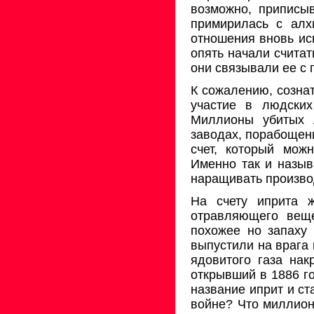
возможно, приписыв
примирилась с алх
отношения вновь ис
опять начали считат
они связывали ее с 
К сожалению, созна
участие в людски
Миллионы убитых 
заводах, порабощен
счет, который мож
Именно так и назыв
наращи­вать произво
На счету иприта 
отравляющего веще
похожее но запаху 
выпустили на врага 
ядови­того газа на
открывший в 1886 г
назва­ние иприт и с
войне? Что миллион