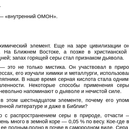
.
 — «внутренний ОМОН».
химический элемент. Еще на заре цивилизации 
 На Ближнем Востоке, а позже в христианской 
ей; запах горящей серы стал при­знаком дьявола.
 это не только мистика. Он участво­вал в приро
ссах, его изучали химики и металлурги, использовал
ляпники. В наше время серная кис­лота стала одни
­ленности. Некоторые способы применения серы
невольно напоминают о дьяволе и нечистой силе.
в этом шестнадцатом элементе, поче­му его упо
енной литературе и даже в Библии?
но с распространением серы в природе, отчасти 
ень много в земной коре — 0,05 % по весу. Кое-где
 ее полным-полно в почве в самородном виде. Сера 