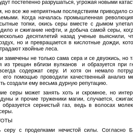
будут постепенно разрушаться, угрожая но­выми кат
м, но все же неприятным послед­ствиям приводило с
а­емыми. Когда началась промышленная революция
сытные топки, окись серы вместе с дымом улетал
дило и сжигание нефти, и добыча самой серы, ког
есколько десятилетий назад ученые выяс­нили, ч
воздух, но и превращается в кислотные дожди, кото
страдают хвойные леса.
 замечены не только сама сера и се двуокись, но 
ся из трещин вблизи вулканов
и образуется при г
 всегда содержат серу. И хотя он немало потру
с его помощью проводили качественный анализ м
сть создали ему весьма дурную репутацию.
е серы может занять хоть и скром­ное, но инте
лдуны и прочие труженики магии, случается, сжига
м образуется сернистый газ, ведь в волосах моле
серы.
ТОТЫ
ь серу с проделками нечистой силы. Согласно Б