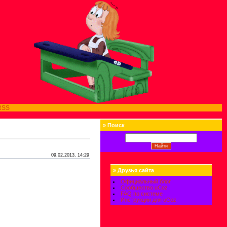
RSS
»
Поиск
09.02.2013, 14:29
»
Друзья сайта
Официальный блог
Сообщество uCoz
FAQ по системе
Инструкции для uCoz