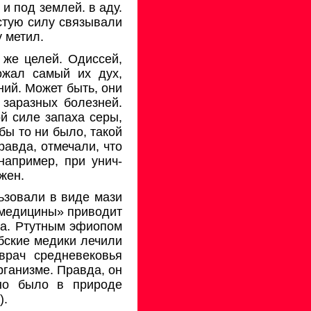
и под землей. в аду.
стую силу связывали
у метил.
 же целей. Одиссей,
тожал самый их дух,
ий. Может быть, они
заразных болез­ней.
й силе запаха серы,
бы то ни было, такой
авда, отмечали, что
например, при унич­
жен.
ьзовали в виде мази
ме­дицины» приводит
ра. Ртутным эфиопом
бские медики лечили
врач средневековья
рганизме. Правда, он
оно было в природе
).