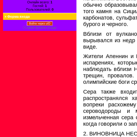
Онлайн всего:
1
обычно образовывал
Гостей:
1
Пользователей:
0
того камня на Сици
карбонатов, сульфа
»
Форма входа
бурого и черного.
Войти через uID
Старая форма входа
Вблизи от вулкан
вырывался из недр 
виде.
Жители Апеннин
и
Б
испарениях, которы
наблю­дать вблизи 
трещин, провалов.
олимпийские боги
ср
Сера также входи
распространялся х
вопреки рас­хожем
сероводороды и м
измельченная сера 
ког­да говорили о за
2. ВИНОВНИЦА НЕ