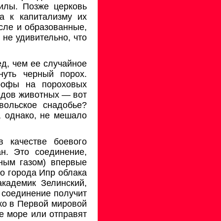
илы. Позже цер­ковь
а к капитализму их
сле и образованные,
 не удивительно, что
д, чем ее случайное
уть черный порох.
рофы на пороховых
идов животных — вот
вольское снадобье?
, однако, не мешало
 качестве боевого
н. Это соединение,
­ным газом) впервые
го города Ипр облака
академик Зелинский,
 соединение получит
ько в Первой мировой
е море или отправят