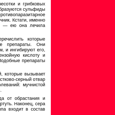
есотки и грибковых
бразуются суль­фиды
отивопаразитарное
ник. Кстати, имен­но
а, — ею она лечила
еречислить которые
е препараты. Они
, и ингибируют его,
ензойную кислоту и
Подоб­ные препараты
й, которые вызывает
естково-серный отвар
леваний: мучнистой
.
да от обрастания и
туть. Наконец, сера
ппа входит в состав