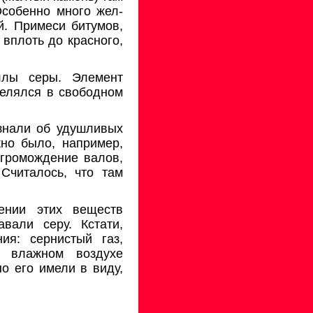
Особенно много жел­
й. Примеси битумов,
вплоть до красного,
ллы серы. Элемент
делялся в свободном
знали об удушливых
жно было, например,
агромождение валов,
Считалось, что там
ении этих веществ
вали серу. Кстати,
я: сернис­тый газ,
 влажном воздухе
но его
имели
в виду,