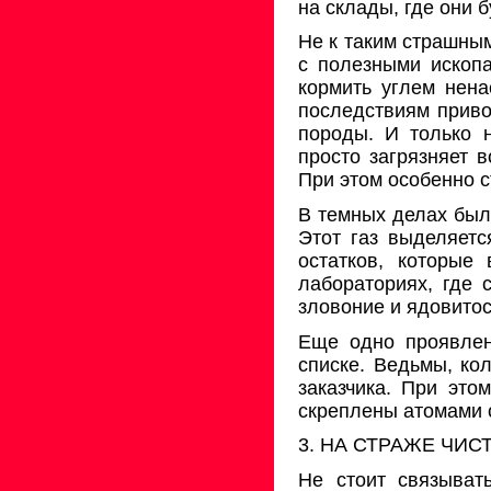
на склады, где они 
Не к таким страшны
с полезными ископ
кормить углем нена
последствиям приво
породы. И только н
просто загрязняет 
При этом особенно 
В темных делах были
Этот газ выделяет
остатков, которые
лабораториях, где 
зловоние и ядовито
Еще одно проявлени
списке. Ведьмы, ко
заказчика. При это
скреплены атомами 
3. НА СТРАЖЕ ЧИС
Не стоит связыват