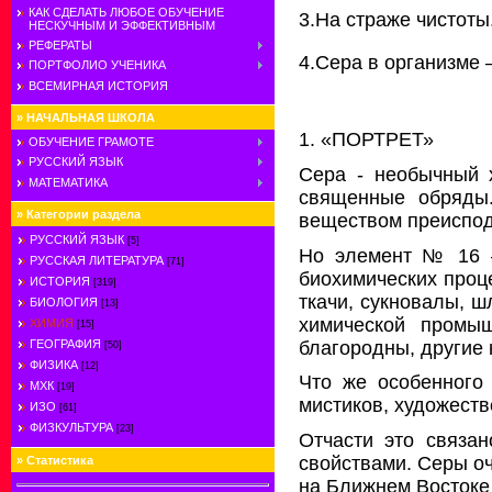
КАК СДЕЛАТЬ ЛЮБОЕ ОБУЧЕНИЕ
3.На страже чистоты
НЕСКУЧНЫМ И ЭФФЕКТИВНЫМ
РЕФЕРАТЫ
4.Сера в организме
ПОРТФОЛИО УЧЕНИКА
ВСЕМИРНАЯ ИСТОРИЯ
»
НАЧАЛЬНАЯ ШКОЛА
1. «ПОРТРЕТ»
ОБУЧЕНИЕ ГРАМОТЕ
РУССКИЙ ЯЗЫК
Сера - необычный 
МАТЕМАТИКА
священные обряды.
»
Категории раздела
веществом преисподн
РУССКИЙ ЯЗЫК
[5]
Но элемент № 16 —
РУССКАЯ ЛИТЕРАТУРА
[71]
биохимических проце
ИСТОРИЯ
[319]
ткачи, сукновалы, ш
БИОЛОГИЯ
[13]
химической промыш
ХИМИЯ
[15]
благородны, другие 
ГЕОГРАФИЯ
[50]
ФИЗИКА
[12]
Что же особенного 
МХК
[19]
мистиков, художеств
ИЗО
[61]
ФИЗКУЛЬТУРА
[23]
Отчасти это связа
свойствами. Серы оч
»
Статистика
на Ближнем Востоке