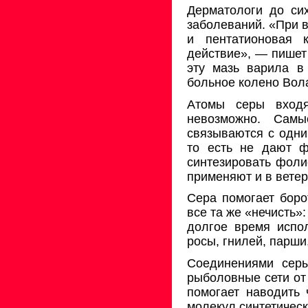
Дерматологи до си
заболеваний. «При 
и пентатионовая 
действие», — пишет 
эту мазь варила в
больное колено Вол
Атомы серы входят
невозможно. Сам
связываются с одни
то есть не дают ф
синтезировать фоли
применяют и в вете
Сера помогает боро
все та же «нечисть»
долгое время испо
росы, гнилей, парши
Соединениями серы
рыболовные сети от
помогает наводить 
молекул синтетическ