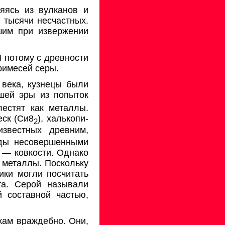
яясь из вулканов и
 тысячи несчастных.
шим при извержении
И потому с древности
и­месей серы.
 века, кузнецы были
шей эры из попыток
естят как металлы.
еск (Си8
), халькопи­
2
известных древним,
уды несовершенными
о — ковкости. Однако
 металлы. Поскольку
­ки могли посчитать
та. Серой называли
 составной частью,
кам враждебно. Они,