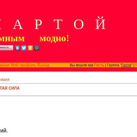
А Р Т О Й
мным модно!
литься…
авная
Мой профиль
Выход
Вы вошли как
Гость
| Группа "
Гости
" |
ИМИЯ
ТАЯ СИЛА
ий.