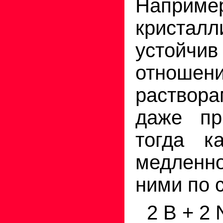
Наприме
кристал
усто
отношен
раство
даже пр
тогда к
медленно
ними по 
2 В + 2