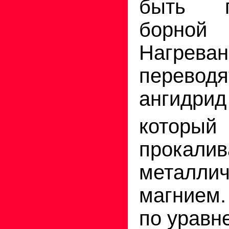
быть п
борной
Нагре
перевод
ангид
котор
прока
металли
магнием.
по уравн