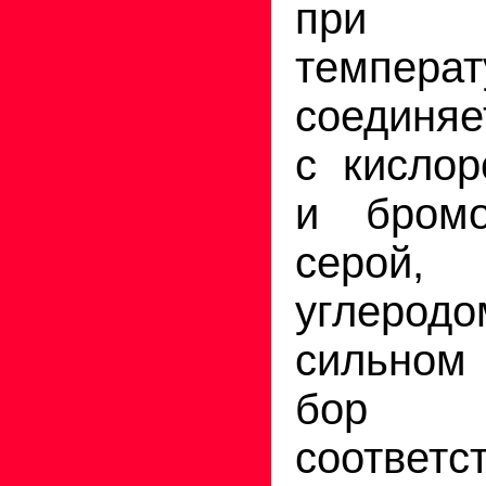
при 
темпер
соединяе
с кислор
и бром
серой,
углеродо
сильном 
бор в
соответс