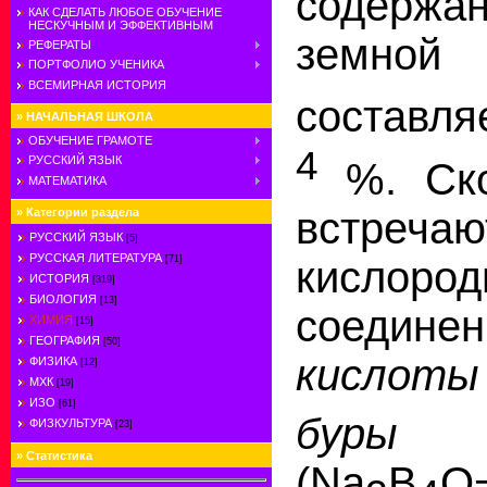
содерж
КАК СДЕЛАТЬ ЛЮБОЕ ОБУЧЕНИЕ
НЕСКУЧНЫМ И ЭФФЕКТИВНЫМ
земн
РЕФЕРАТЫ
ПОРТФОЛИО УЧЕНИКА
ВСЕМИРНАЯ ИСТОРИЯ
составля
»
НАЧАЛЬНАЯ ШКОЛА
ОБУЧЕНИЕ ГРАМОТЕ
4
РУССКИЙ ЯЗЫК
%. Ск
МАТЕМАТИКА
встреча
»
Категории раздела
РУССКИЙ ЯЗЫК
[5]
РУССКАЯ ЛИТЕРАТУРА
[71]
кислород
ИСТОРИЯ
[319]
БИОЛОГИЯ
[13]
соедин
ХИМИЯ
[15]
ГЕОГРАФИЯ
[50]
кисл
ФИЗИКА
[12]
МХК
[19]
ИЗО
[61]
буры
ФИЗКУЛЬТУРА
[23]
»
Статистика
(Na
B
O