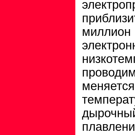
электроп
прибли
миллион
электрон
низкотем
проводим
меняется
темпер
дырочны
плавл