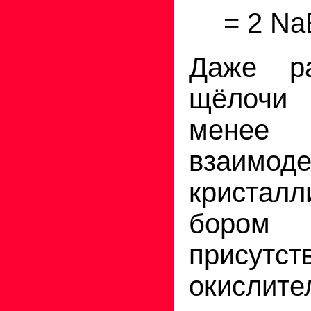
= 2 N
Даже ра
щёлочи
мене
взаимо
кристалл
боро
присутст
окислите