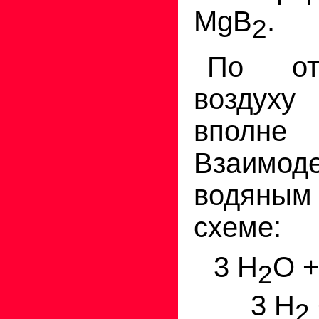
MgB
.
2
По от
воздуху
вполне
Взаимоде
водяны
схеме:
3 Н
О +
2
3 Н
2