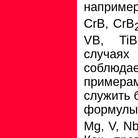
наприме
CrB, CrB
VB, Ti
случа
соблюдае
пример
служить 
формулы
Mg, V, Nb,