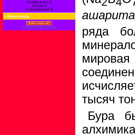
2
4
Онлайн всего:
1
Гостей:
1
Пользователей:
0
ашарита
»
Форма входа
Войти через uID
ряда бо
Старая форма входа
минерало
миров
соедин
исчисля
тысяч то
Бура б
алхи