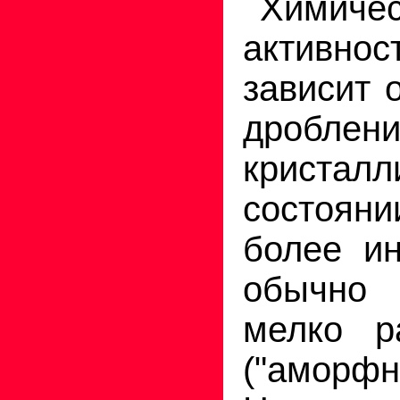
Химиче
активн
зависит 
дробле
кристалл
состояни
более ин
обычно
мелко р
("аморфн