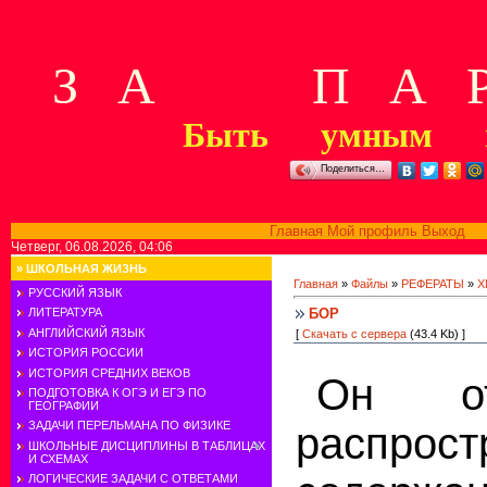
З А П А Р
Быть умным м
Поделиться…
Главная
Мой профиль
Выход
В
Четверг, 06.08.2026, 04:06
»
ШКОЛЬНАЯ ЖИЗНЬ
Главная
»
Файлы
»
РЕФЕРАТЫ
»
Х
РУССКИЙ ЯЗЫК
БОР
ЛИТЕРАТУРА
АНГЛИЙСКИЙ ЯЗЫК
[
Скачать с сервера
(43.4 Kb) ]
ИСТОРИЯ РОССИИ
ИСТОРИЯ СРЕДНИХ ВЕКОВ
Он от
ПОДГОТОВКА К ОГЭ И ЕГЭ ПО
ГЕОГРАФИИ
ЗАДАЧИ ПЕРЕЛЬМАНА ПО ФИЗИКЕ
распрост
ШКОЛЬНЫЕ ДИСЦИПЛИНЫ В ТАБЛИЦАХ
И СХЕМАХ
ЛОГИЧЕСКИЕ ЗАДАЧИ С ОТВЕТАМИ