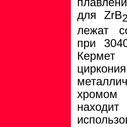
плавлени
для ZrB
лежат со
при 30
Кермет
цирк
металли
хромом (
находит
исполь