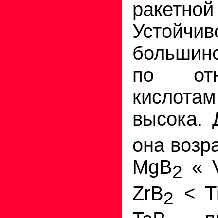
ракетн
Устойчив
большин
по от
кислот
высока. 
она возр
MgB
«
2
ZrB
< T
2