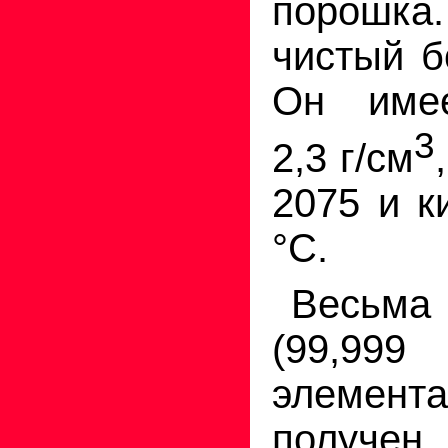
порош
чистый б
Он имее
3
2,3 г/см
2075 и к
°
С.
Весь
(99,
элемента
получен