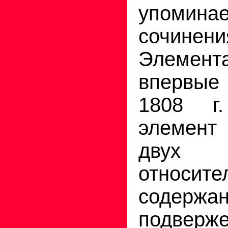
упомин
сочинен
Элемен
впервы
1808 г
элемент 
двух 
относите
содержа
подверж