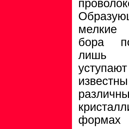
проволок
Образую
мелкие
бора п
лишь 
уступают
известн
различн
кристалл
формах