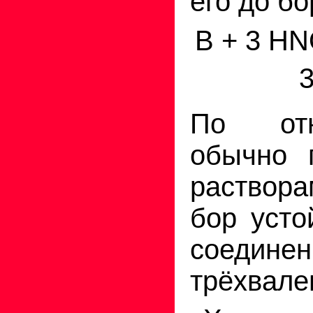
его до б
В + 3 H
По от
обычно 
раство
бор усто
соеди
трёхвале