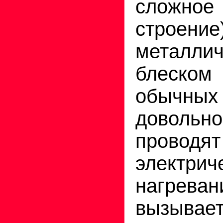
сложное
строени
металли
блеск
обычны
довол
проводят
электрич
нагрева
вызывае