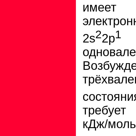
имеет
электрон
2
1
2s
2p
одновале
Возбужд
трёхвале
состоя
требует
кДж/моль