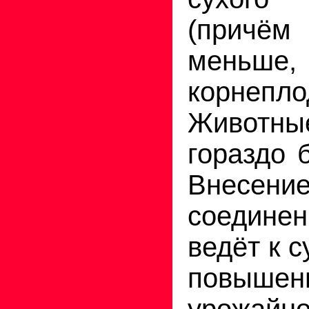
(причём 
мень
корнепло
Животны
гораздо 
Внесен
соединен
ведёт к 
повышен