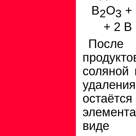
В
О
+ 
2
3
+ 2 B
После
продук
соляной 
удале
остаётся
элемент
виде т