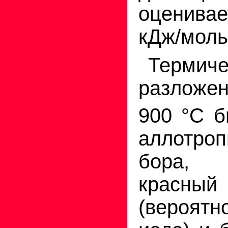
оценив
кДж/моль
Термич
разложе
900
°
С б
аллотр
бора,
крас
(вероят