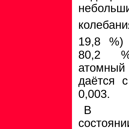
небольш
колебан
19,8 %
80,2 %
атомны
даётся 
0,003.
В о
состоян