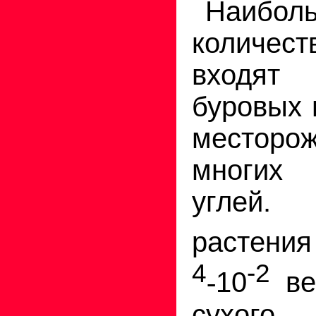
Наибол
количе
входят
буровых 
месторож
многих
углей.
растения
4
-2
10
ве
-
сухого