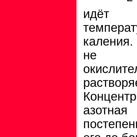
идёт 
температ
каления.
не яв
окислите
растворя
Концентр
азотна
постепе