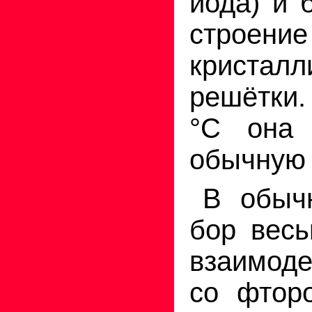
иода) и 
строение
кристалл
решётки
°
С она 
обычную
В обыч
бор весь
взаимоде
со фторо