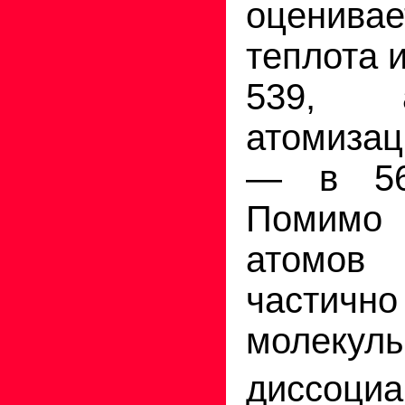
оценива
теплота 
539, 
атомизац
— в 56
Помимо
атомов
частич
молекул
диссоци