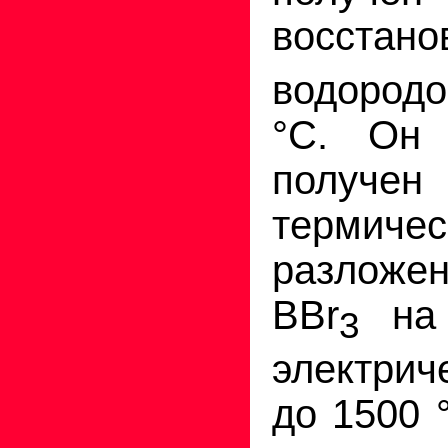
восстано
водород
°
С. Он 
получ
термиче
разлож
ВВr
на 
3
электри
до 1500