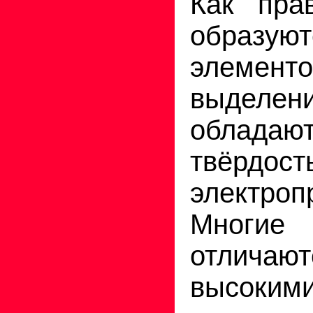
Как пра
образ
элем
выделе
облада
твёрдост
электроп
Многи
отлича
высоки