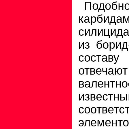
Подобн
карб
силицида
из борид
состав
отвечают
валентно
извес
соответс
элемент