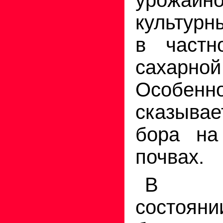
урожайно
культурн
в частн
сахарн
Особен
сказыва
бора на
почвах.
В св
состоян