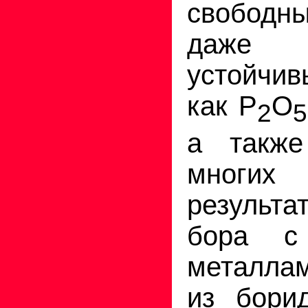
свободн
даже 
устойчи
как Р
О
2
5
а также
многих 
результа
бора с
металлам
из бори