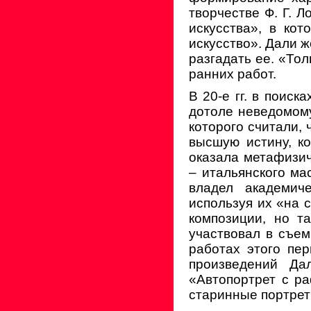
творчестве Ф. Г. 
искусства», в ко
искусство». Дали ж
разгадать ее. «То
ранних работ.
В 20-е гг. в поиск
дотоле неведомому
которого считали,
высшую истину, к
оказала метафизи
– итальянского ма
владел академиче
используя их «на 
композиции, но т
участвовал в съе
работах этого пе
произведений Да
«Автопортрет с ра
старинные портрет