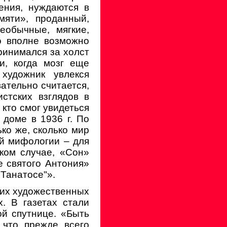
ения, нуждаются в
мяти», проданный,
еобычные, мягкие,
о вполне возможно
ринимался за холст
и, когда мозг еще
художник увлекся
ательно считается,
стских взглядов в
 кто смог увидеться
доме в 1936 г. По
ко же, сколько мир
й мифологии – для
яком случае, «Сон»
ие святого Антония»
 Танатосе"».
ких художественных
. В газетах стали
ой спутнице. «Быть
 что прежде всего