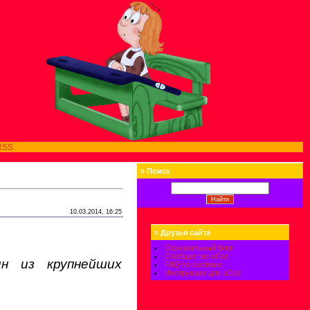
RSS
»
Поиск
10.03.2014, 16:25
»
Друзья сайта
Официальный блог
Сообщество uCoz
ин из крупнейших
FAQ по системе
Инструкции для uCoz