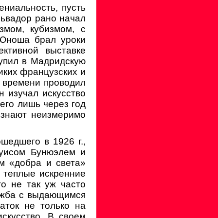
ениальность, пусть
львадор рано начал
змом, кубизмом, с
 Юноша брал уроки
ктивной выставке
тупил в Мадридскую
иких французских и
о времени проводил
н изучал искусство
сего лишь через год
«знают неизмеримо
шедшего в 1926 г.,
Луисом Бунюэлем и
м «добра и света»
ь теплые искренние
о не так уж часто
ружба с выдающимся
аток не только на
скусство. В своем