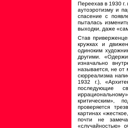
Переехав в 1930 г.
аутоэротизму и п
спасение с появл
пыталась изменить
выходки, даже «са
Став приверженце
кружках и движен
одиноким художни
другими. «Одерж
изначально внут
называется, не от 
сюрреализма напис
1932 г.), «Архит
последующие с
иррациональном
критическим», п
проверяется трез
картинах «жесткое
почти не замеча
«случайностью» о