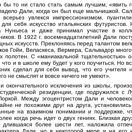
 бы то ни стало стать самым лучшим, «явить г
ладело Дали, когда он был еще мальчишкой. Са
е всерьез увлекся импрессионизмом, пуантили
 для себя искусство итальянских футуристов.
а Нуньеса и даже принимал участие в колле
ников. В 1922 г. восемнадцатилетний Дали пос
ных искусств. Преклоняясь перед талантом вел
ков Гойи, Веласкеса, Вермера, Сальвадор мног
х полотен. С «маниакальной тщательностью» о
 что и в школе ему будет у кого поучиться. Но в
ник сделал для себя вывод, что его учителя 
го не смыслят и вовсе ничего не умеют».
 и окончательного исключения из школы, произо
студенческой резиденции, где подружился с 
Лоркой. Между эгоцентристом Дали и человеко
айне не похожими друг на друга, установилис
анные на взаимном понимании и поддержке, чт
более когда речь идет о двух гениях. Близкая д
, длившаяся более шести лет, наложила отпеч
актера Дали, но в некоторой мере и на его и