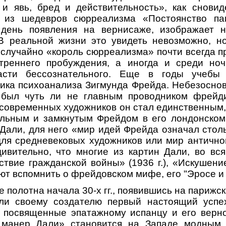
 и явь, бред и действительность», как сновид
 из шедевров сюрреализма «Постоянство па
 день появления на вернисаже, изображает н
В реальной жизни это увидеть невозможно, н
е случайно «король сюрреализма» почти всегда п
треннего пробуждения, а иногда и среди ноч
асти бессознательного. Еще в годы учебы 
ика психоанализа Зигмунда Фрейда. Небезоснов
был чуть ли не главным проводником фрейди
 современных художников он стал единственным,
ольным и замкнутым Фрейдом в его лондонском 
Дали, для него «мир идей Фрейда означал столь
для средневековых художников или мир антично
ивительно, что многие из картин Дали, во вс
вствие гражданской войны» (1936 г.), «Искушен
ляют вспомнить о фрейдовском мифе, его "Эросе и
 полотна начала 30-х гг., появившись на парижс
сли своему создателю первый настоящий успех
, посвященные эпатажному испанцу и его верн
манер Дали» становится на Западе модным,