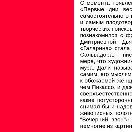
С момента появле
«Первые дни вес
самостоятельного т
и самым плодотво
творческих поисков
познакомился с ф
Дмитриевной Дья
«Галарина» стала 
Сальвадора, – пис
мере, что художни
муза. Дали назыв
самим, его мыслям
к обожаемой женщи
чем Пикассо, и даж
сверхъестественн
какие потусторонн
снимал бы и надев
живописных полотн
"Вечерний звон"»
немногие из картин