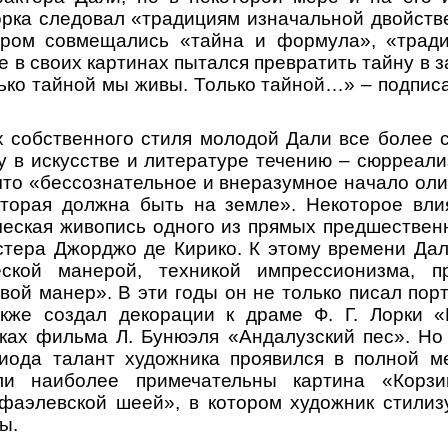
Лорка следовал «традициям изначальной двойств
тором совмещались «тайна и формула», «трад
е в своих картинах пытался превратить тайну в з
лько тайной мы живы. Только тайной…» – подписа
ах собственного стиля молодой Дали все более 
 в искусстве и литературе течению – сюрреали
 что «бессознательное и внеразумное начало оли
оторая должна быть на земле». Некоторое вли
ческая живопись одного из прямых предшествен
стера Джорджо де Кирико. К этому времени Да
ской манерой, техникой импрессионизма, п
свой манер». В эти годы он не только писал пор
акже создал декорации к драме Ф. Г. Лорки 
мках фильма Л. Бунюэля «Андалузский пес». Но
риода талант художника проявился в полной м
ли наиболее примечательны картина «Корз
фаэлевской шеей», в котором художник стилиз
ы.