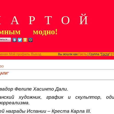
А Р Т О Й
мным модно!
литься…
авная
Мой профиль
Выход
Вы вошли как
Гость
| Группа "
Гости
" |
ЗО
ДАЛИ"
вадор Фелипе Хасинто Дали.
нский художник, график и скульптор, од
юрреализма.
 награды Испании – Креста Карла III.