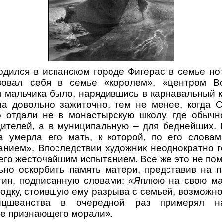
дился в испанском городе Фигерас в семье но
твовал себя в семье «королем», «центром В
 мальчика было, нарядившись в карнавальный к
ла довольно зажиточно, тем не менее, когда 
го отдали не в монастырскую школу, где обычн
дителей, а в муниципальную – для беднейших.
да умерла его мать, к которой, по его словам
нием». Впоследствии художник неоднократно г
его жесточайшим испытанием. Все же это не п
льно оскорбить память матери, представив на 
ртин, подписанную словами:
«Я
плюю на свою ма
одку, стоившую ему разрыва с семьей, возможно
ницшеанства в очередной раз примерял н
не признающего морали».