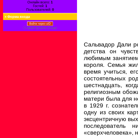
Онлайн всего:
1
Гостей:
1
Пользователей:
0
»
Форма входа
Войти через uID
Старая форма входа
Сальвадор Дали ро
детства он чувс
любимым занятием
короля. Семья жи
время учиться, е
состоятельных ро
шестнадцать, ког
религиозным обожа
матери была для н
в 1929 г. сознате
одну из своих ка
эксцентричную вых
последователь 
«сверхчеловека», 