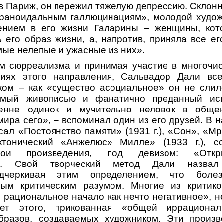
 в Париж, он пережил тяжелую депрессию. Склон
араноидальным галлюцинациям», молодой худож
ением в его жизни Галарины – женщины, кот
 его образ жизни, а, напротив, приняла все е
мые нелепые и ужасные из них».
м сюрреализма и принимая участие в многочис
иях этого направления, Сальвадор Дали вс
ком – как «существо асоциальное» он не слилс
имый живописью и фанатично преданный иск
ренне одинок и мучительно неловок в обще
мира сего», – вспоминал один из его друзей. В на
ал «Постоянство памяти» (1931 г.), «Сон», «Мр
ектонический «Анжелюс» Милле» (1933 г.), с
вои произведения, под девизом: «Отк
у». Свой творческий метод Дали назвал 
одчеркивая этим определением, что боле
вым критическим разумом. Многие из критик
, рациональное начало как нечто негативное», н
ет этого, прикованная «общей иррационал
бразов, создаваемых художником. Эти произв