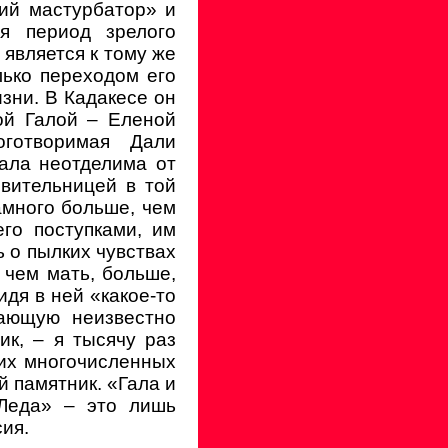
ий мастурбатор» и
я период зрелого
 является к тому же
ько переходом его
изни. В Кадакесе он
ой Галой – Еленой
оготворимая Дали
Гала неотделима от
овительницей в той
амного больше, чем
го поступками, им
 о пылких чувствах
 чем мать, больше,
идя в ней «какое-то
чающую неизвестно
ик, – я тысячу раз
оих многочисленных
 памятник. «Гала и
 Леда» – это лишь
ия.