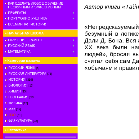
КАК СДЕЛАТЬ ЛЮБОЕ ОБУЧЕНИЕ
Автор книги «Тайна
НЕСКУЧНЫМ И ЭФФЕКТИВНЫМ
РЕФЕРАТЫ
ПОРТФОЛИО УЧЕНИКА
ВСЕМИРНАЯ ИСТОРИЯ
«Непредсказуемый
безумный в логик
»
НАЧАЛЬНАЯ ШКОЛА
Дали Д. Бона. Вся 
ОБУЧЕНИЕ ГРАМОТЕ
РУССКИЙ ЯЗЫК
XX века были на
МАТЕМАТИКА
людей», бросая в
считал себя сам Д
»
Категории раздела
«обычаям и правил
РУССКИЙ ЯЗЫК
[5]
РУССКАЯ ЛИТЕРАТУРА
[71]
ИСТОРИЯ
[319]
БИОЛОГИЯ
[13]
ХИМИЯ
[15]
ГЕОГРАФИЯ
[50]
ФИЗИКА
[12]
МХК
[19]
ИЗО
[61]
ФИЗКУЛЬТУРА
[23]
»
Статистика