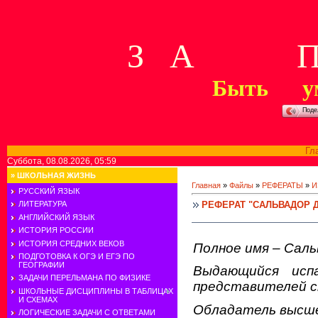
З А П 
Быть у
Поде
Гл
Суббота, 08.08.2026, 05:59
»
ШКОЛЬНАЯ ЖИЗНЬ
Главная
»
Файлы
»
РЕФЕРАТЫ
»
И
РУССКИЙ ЯЗЫК
РЕФЕРАТ "САЛЬВАДОР 
ЛИТЕРАТУРА
АНГЛИЙСКИЙ ЯЗЫК
ИСТОРИЯ РОССИИ
ИСТОРИЯ СРЕДНИХ ВЕКОВ
Полное имя – Саль
ПОДГОТОВКА К ОГЭ И ЕГЭ ПО
ГЕОГРАФИИ
Выдающийся испа
ЗАДАЧИ ПЕРЕЛЬМАНА ПО ФИЗИКЕ
представителей с
ШКОЛЬНЫЕ ДИСЦИПЛИНЫ В ТАБЛИЦАХ
И СХЕМАХ
Обладатель высшей
ЛОГИЧЕСКИЕ ЗАДАЧИ С ОТВЕТАМИ