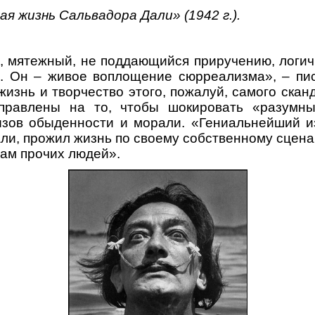
я жизнь Сальвадора Дали» (1942 г.).
, мятежный, не поддающийся приручению, логич
е. Он – живое воплощение сюрреализма», – пи
жизнь и творчество этого, пожалуй, самого ска
правлены на то, чтобы шокировать «разумны
ызов обыденности и морали. «Гениальнейший из
али, прожил жизнь по своему собственному сцена
ам прочих людей».