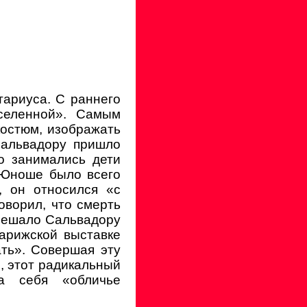
тариуса. С раннего
селенной». Самым
остюм, изображать
Сальвадору пришло
о занимались дети
 Юноше было всего
, он относился «с
оворил, что смерть
омешало Сальвадору
парижской выставке
ть». Совершая эту
, этот радикальный
а себя «обличье