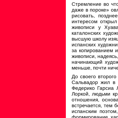
Стремление во что
даже в пороке» ов
рисовать, поздне
интересом открыл
живописи у Хуав
каталонских худож
высшую школу изящ
испанских художни
за копированием и
живописи, надеясь,
начинающий худож
меньше, почти ниче
До своего второго
Сальвадор жил в 
Федерико Гарсиа 
Лоркой, людьми кр
отношения, основ
встречается, тем 
испанским поэтом
формирование хар