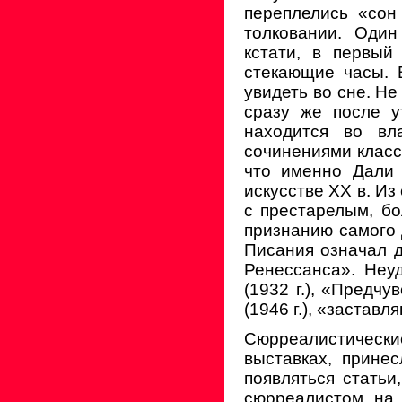
переплелись «сон
толковании. Один
кстати, в первый
стекающие часы. 
увидеть во сне. Н
сразу же после у
находится во вл
сочинениями класс
что именно Дали 
искусстве XX в. Из
с престарелым, б
признанию самого 
Писания означал 
Ренессанса». Неуд
(1932 г.), «Предчу
(1946 г.), «застав
Сюрреалистические
выставках, прине
появляться статьи
сюрреалистом на 