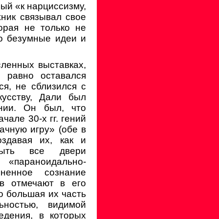
ный «к нарциссизму,
ник связывал свое
орая не только не
го безумные идеи и
ленных выставках,
е равно оставался
я, не сблизился с
усству, Дали был
нии. Он был, что
чале 30-х гг. гений
ачную игру» (обе в
оздавая их, как и
рыть все двери
«параноидально-
зненное сознание
ов отмечают в его
о большая их часть
ьностью, видимой
едения, в которых