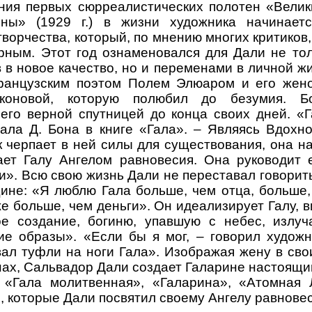
ния первых сюрреалистических полотен «Велик
ны» (1929 г.) в жизни художника начинаетс
ворчества, который, по мнению многих критиков,
рным. Этот год ознаменовался для Дали не тол
 в новое качество, но и переменами в личной ж
ранцузским поэтом Полем Элюаром и его жен
коновой, которую полюбил до безумия. Б
его верной спутницей до конца своих дней. «
ала Д. Бона в книге «Гала». – Являясь Вдохн
к черпает в ней силы для существования, она н
ает Галу Ангелом равновесия. Она руководит е
и». Всю свою жизнь Дали не переставал говорить
не: «Я люблю Гала больше, чем отца, больше,
е больше, чем деньги». Он идеализирует Галу, в
ое создание, богиню, упавшую с небес, излу
ие образы». «Если бы я мог, – говорил художн
ал туфли на ноги Гала». Изображая жену в св
ах, Сальвадор Дали создает Галарине настоящий
, «Гала молитвенная», «Галарина», «Атомная
, которые Дали посвятил своему Ангелу равновес