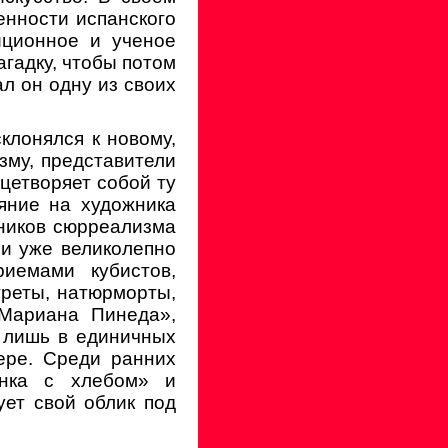
енности испанского
иционное и ученое
агадку, чтобы потом
л он одну из своих
склонялся к новому,
зму, представители
цетворяет собой ту
яние на художника
ников сюрреализма
ли уже великолепно
риемами кубистов,
треты, натюрморты,
«Мариана Пинеда»,
 лишь в единичных
ере. Среди ранних
инка с хлебом» и
ует свой облик под