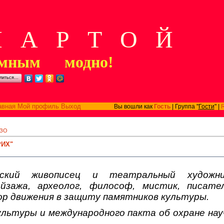
А Р Т О Й
мным модно!
литься…
авная
Мой профиль
Выход
Вы вошли как
Гость
| Группа "
Гости
" |
ЗО
РИХ"
ский живописец и театральный художник
ейзажа, археолог, философ, мистик, писате
ор движения в защиту памятников культуры.
ультуры и международного пакта об охране нау