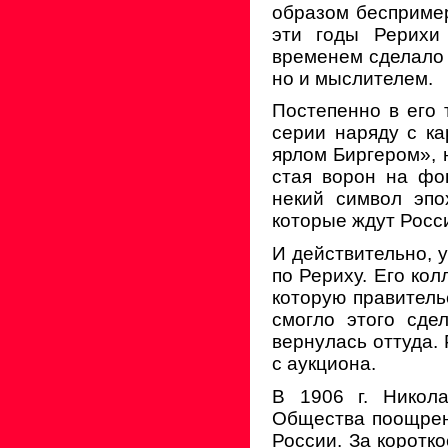
образом беспример
эти годы Рерихи
временем сделало 
но и мыслителем.
Постепенно в его 
серии наряду с ка
ярлом Биргером», 
стая ворон на фон
некий символ эпо
которые ждут Росс
И действительно, у
по Рериху. Его ко
которую правитель
смогло этого сде
вернулась оттуда.
с аукциона.
В 1906 г. Никол
Общества поощрени
России. За коротк