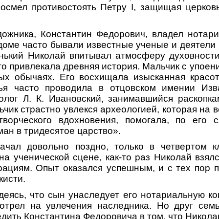
осмел противостоять Петру I, защищая церков
дожника, Константин Федорович, владел нотари
 доме часто бывали известные ученые и деятели 
енький Николай впитывал атмосферу духовности
го привлекала древняя история. Мальчик с упоен
ных обычаях. Его восхищала изысканная красот
ья часто проводила в отцовском имении Изв
лог Л. К. Ивановский, занимавшийся раскопка
чик страстно увлекся археологией, которая на 
творческого вдохновения, помогала, по его с
ман в тридесятое царство».
ачал довольно поздно, только в четвертом к
на ученической сцене, как-то раз Николай взялс
ациям. Опыт оказался успешным, и с тех пор 
кисти.
деясь, что сын унаследует его нотариальную кон
отрел на увлечения наследника. Но друг семь
дить Константина Федоровича в том, что Никола