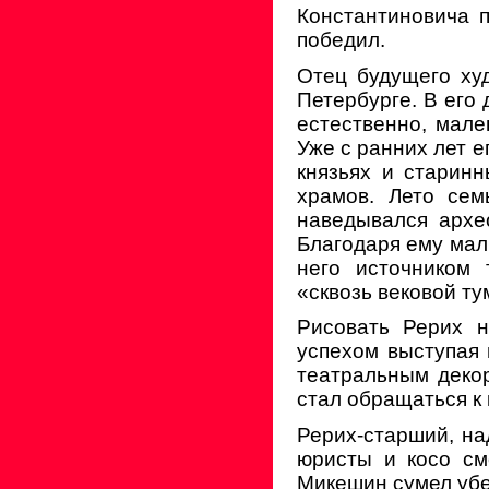
Константиновича п
победил.
Отец будущего ху
Петербурге. В его
естественно, мал
Уже с ранних лет е
князьях и старин
храмов. Лето сем
наведывался архео
Благодаря ему маль
него источником 
«сквозь вековой ту
Рисовать Рерих н
успехом выступая 
театральным декор
стал обращаться к 
Рерих-старший, на
юристы и косо см
Микешин сумел убе