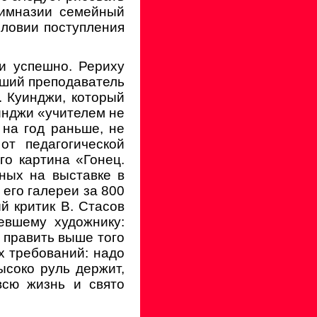
гимназии семейный
словии поступления
и успешно. Рериху
йший преподаватель
. Куинджи, который
инджи «учителем не
 на год раньше, не
от педагогической
го картина «Гонец.
ных на выставке в
 его галереи за 800
й критик В. Стасов
евшему художнику:
 править выше того
ых требований: надо
ысоко руль держит,
всю жизнь и свято