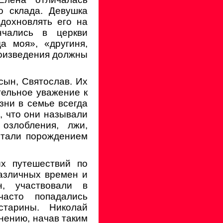
о склада. Девушка
дохновлять его на
чались в церкви
а моя», «другиня,
роизведения должны
 сын, Святослав. Их
тельное уважение к
зни в семье всегда
, что они называли
озлобления, лжи,
итали порождением
ых путешествий по
различных времен и
н, участвовали в
часто попадались
тарины. Николай
анению, начав таким