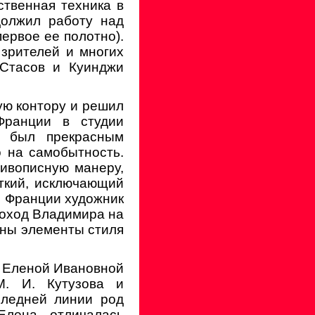
ственная техника в
должил работу над
ервое ее полотно).
зрителей и многих
 Стасов и Куинджи
ую контору и решил
Франции в студии
р был прекрасным
о на самобытность.
ивописную манеру,
ткий, исключающий
о Франции художник
Поход Владимира на
аны элементы стиля
 с Еленой Ивановной
М. И. Кутузова и
следней линии род
Елена отличалась