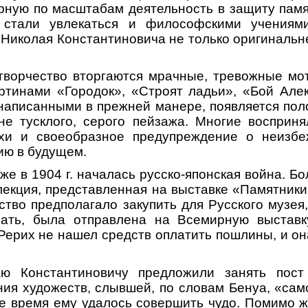
ную по масштабам деятельность в защиту памя
 стали увлекаться и философскими учениями
Николая Константиновича не только оригиналь
творчество вторгаются мрачные, тревожные мо
ртинами «Городок», «Строят ладьи», «Бой Але
написанными в прежней манере, появляется по
е тусклого, серого пейзажа. Многие восприня
хи и своеобразное предупреждение о неизбе
ию в будущем.
же в 1904 г. началась русско-японская война. Б
ллекция, представленная на выставке «Памятники
ство предполагало закупить для Русского музея,
лать, была отправлена на Всемирную выстав
 Рерих не нашел средств оплатить пошлины, и о
аю Константиновичу предложили занять пост
я художеств, слывшей, по словам Бенуа, «сам
ое время ему удалось совершить чудо. Помимо 