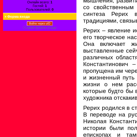
мышления, развити
Онлайн всего:
1
со свойственным 
Гостей:
1
Пользователей:
0
синтеза Рерих 
»
Форма входа
традициями, связы
Войти через uID
Старая форма входа
Рерих – явление и
его творческое на
Она включает жи
выставленные сейч
различных област
Константинович –
пропущена им чере
и жизненный путь 
жизни о нем рас
которые будто бы в
художника отскакив
Рерих родился в с
В переводе на ру
Николая Констант
истории были пол
епископах и там