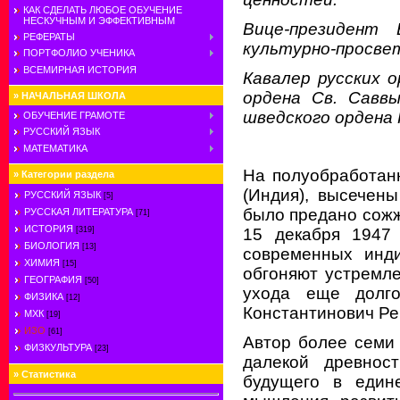
КАК СДЕЛАТЬ ЛЮБОЕ ОБУЧЕНИЕ
НЕСКУЧНЫМ И ЭФФЕКТИВНЫМ
Вице-президент
РЕФЕРАТЫ
культурно-просве
ПОРТФОЛИО УЧЕНИКА
ВСЕМИРНАЯ ИСТОРИЯ
Кавалер русских о
ордена Св. Саввы
»
НАЧАЛЬНАЯ ШКОЛА
шведского ордена 
ОБУЧЕНИЕ ГРАМОТЕ
РУССКИЙ ЯЗЫК
МАТЕМАТИКА
На полуобработан
»
Категории раздела
(Индия), высечен
РУССКИЙ ЯЗЫК
[5]
было предано сожже
РУССКАЯ ЛИТЕРАТУРА
[71]
ИСТОРИЯ
15 декабря 1947 
[319]
БИОЛОГИЯ
[13]
современных инди
ХИМИЯ
[15]
обгоняют устремле
ГЕОГРАФИЯ
[50]
ухода еще долг
ФИЗИКА
[12]
Константинович Ре
МХК
[19]
ИЗО
[61]
Автор более семи 
ФИЗКУЛЬТУРА
[23]
далекой древнос
»
Статистика
будущего в едине