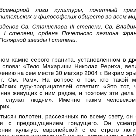
 Всемирной лиги культуры, почетный пре
тительских и философских обществ во всем ми
рденов Св. Станислава III степени, Св. Влади
 I степени, ордена Почетного легиона Фран
Полярной звезды I степени.
ном камне серого гранита, установленном в др
ы слова: «Тело Махариши Николая Рериха, вели
нию на сем месте 30 магхар 2004 г. Викрам эры
г. Ом. Рам». На вопрос о том, кто такой 
йских гуру-прорицателей ответил: «Это тот,
ния живущих с ним рядом, и поэтому эти дела
о служат людям». Именно таким человеко
рих.
тысяч полотен, рассеянных по всему свету, он
ти с предощущением грядущего. Он усматр
нии культур: европейской с ее строго лог