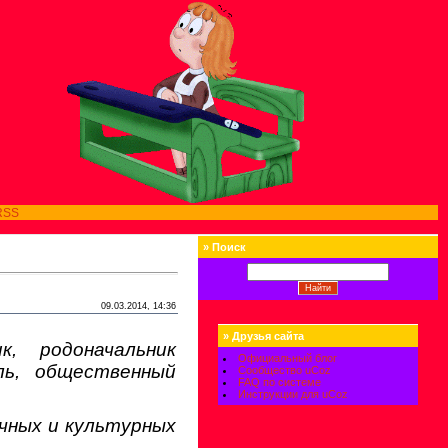
RSS
»
Поиск
09.03.2014, 14:36
»
Друзья сайта
, родоначальник
Официальный блог
ль, общественный
Сообщество uCoz
FAQ по системе
Инструкции для uCoz
чных и культурных