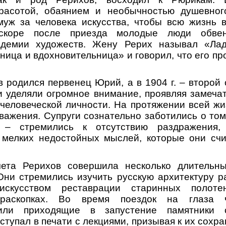
расотой, обаянием и необычностью душевног
муж за человека искусства, чтобы всю жизнь в
Вскоре после приезда молодые люди обвен
адемии художеств. Жену Рерих называл «Лад
ьница и вдохновительница» и говорил, что его п
в родился первенец Юрий, а в 1904 г. – второй
 уделяли огромное внимание, проявляя замеча
 человеческой личности. На протяжении всей жи
важения. Супруги сознательно заботились о том
, – стремились к отсутствию раздражения, 
х мелких недостойных мыслей, которые они сч
чета Рерихов совершила несколько длительн
Они стремились изучить русскую архитектуру 
искусством реставрации старинных полоте
 раскопках. Во время поездок на глаза 
или приходящие в запустение памятники с
тупал в печати с лекциями, призывая к их сохр