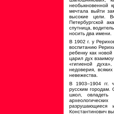
необыкновенной к
мечтала выйти за
высокие цели. 
Петербургской ак
спутница, водител
носить два имени.
В 1902 г. у Рерихо
воспитанию Рерихи
ребенку как новой
царил дух взаимоу
«гигиеной духа»
недоверия, всяки
невежества.
В 1903–1904 гг. 
русским городам. 
школ, овладеть 
археологических
разрушающиеся 
Константинович выс