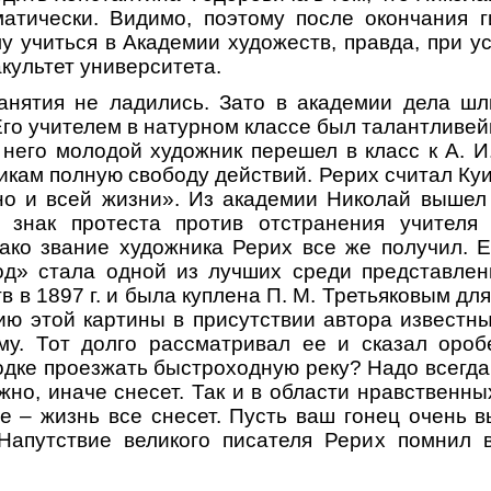
матически. Видимо, поэтому после окончания 
у учиться в Академии художеств, правда, при у
культет университета.
занятия не ладились. Зато в академии дела шл
Его учителем в натурном классе был талантливе
т него молодой художник перешел в класс к А. И
икам полную свободу действий. Рерих считал Ку
но и всей жизни». Из академии Николай вышел
в знак протеста против отстранения учителя 
ако звание художника Рерих все же получил. Е
од» стала одной из лучших среди представлен
 в 1897 г. и была куплена П. М. Третьяковым для
ию этой картины в присутствии автора известны
ому. Тот долго рассматривал ее и сказал ороб
одке проезжать быстроходную реку? Надо всегда
жно, иначе снесет. Так и в области нравственн
е – жизнь все снесет. Пусть ваш гонец очень в
 Напутствие великого писателя Рерих помнил 