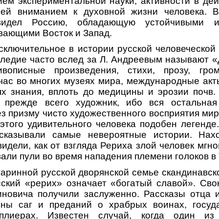
ем экспериментальной науки, активности в дей
ей вниманием к духовной жизни человека. В
видел Россию, обладающую устойчивыми и
вающими Восток и Запад.
сключительное в истории русской человеческой
следие часто вслед за Л. Андреевым называют 
вописные произведения, стихи, прозу, гром
ас во многих музеях мира, международные акт
ях знания, вплоть до медицины и эрозии почв.
 прежде всего художник, ибо вся остальная
з призму чисто художественного восприятия мир
этого удивительного человека подобен легенд
сказывали самые невероятные истории. Нахо
идели, как от взгляда Рериха злой человек мгно
али пули во время нападения племени голоков в 
таринной русской дворянской семье скандинавск
сский «рерих» означает «богатый славой». Св
иновича получили заслуженно. Рассказы отца 
ны саг и преданий о храбрых воинах, госуд
плиерах. Известен случай, когда один из