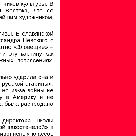
тников культуры. В
 Востока, что со
нейшим художником,
тивы. В славянской
ксандра Невского с
лотно «Зловещие» –
ли эту картину как
жных потрясениях,
ольно ударила она и
 русской старины»,
 но из-за войны не
ку в Америку и не
на была распродана
 директора школы
ой закостенелой» в
живописных классов