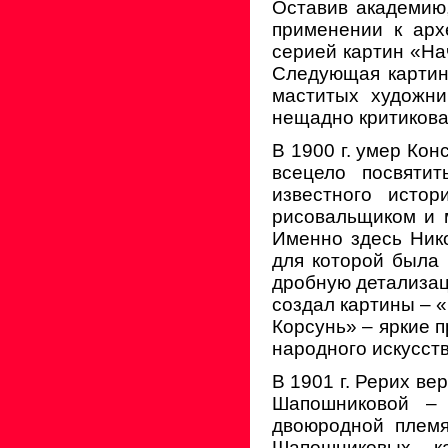
Оставив академию,
применении к арх
серией картин «На
Следующая картин
маститых художни
нещадно критикова
В 1900 г. умер Ко
всецело посвяти
известного исто
рисовальщиком и м
Именно здесь Ник
для которой была
дробную детализац
создал картины – 
Корсунь» – яркие 
народного искусств
В 1901 г. Рерих ве
Шапошниковой – 
двоюродной племя
Шапошниковых, к