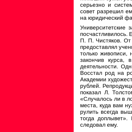
серьезно и систе
совет разрешил ем
на юридический фа
Университетские 
посчастливилось. 
П. П. Чистяков. О
предоставлял учен
только живописи, 
закончив курса, 
деятельности. Одн
Восстал род на р
Академии художеств
рублей. Репродукц
показал Л. Толст
«Случалось ли в л
места, куда вам ну
рулить всегда выш
тогда доплывет».
следовал ему.