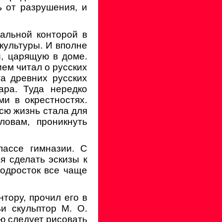
ь от разрушения, и
альной конторой в
культуры. И вполне
, царящую в доме.
ием читал о русских
а древних русских
ара. Туда нередко
ми в окрестностях.
всю жизнь стала для
ловам, проникнуть
лассе гимназии. С
я сделать эскизы к
подросток все чаще
тору, прочил его в
и скульптор М. О.
ю следует рисовать