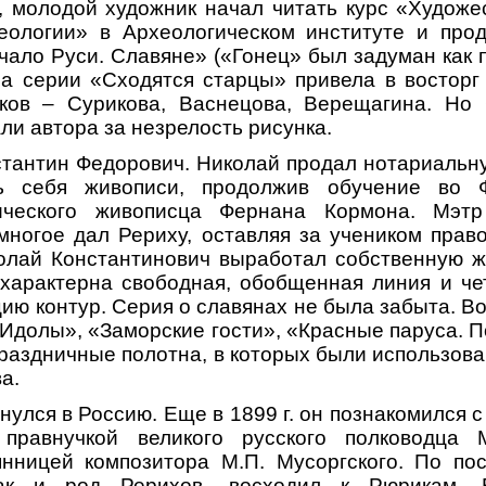
 молодой художник начал читать курс «Художе
еологии» в Археологическом институте и про
чало Руси. Славяне» («Гонец» был задуман как п
а серии «Сходятся старцы» привела в восторг 
ков – Сурикова, Васнецова, Верещагина. Но
ли автора за незрелость рисунка.
нстантин Федорович. Николай продал нотариальн
ть себя живописи, продолжив обучение во 
рического живописца Фернана Кормона. Мэт
ногое дал Рериху, оставляя за учеником прав
олай Константинович выработал собственную ж
 характерна свободная, обобщенная линия и че
ию контур. Серия о славянах не была забыта. В
«Идолы», «Заморские гости», «Красные паруса. 
праздничные полотна, в которых были использов
а.
рнулся в Россию. Еще в 1899 г. он познакомился
правнучкой великого русского полководца 
нницей композитора М.П. Мусоргского. По по
ак и род Рерихов, восходил к Рюрикам. 