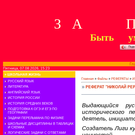
З А П 
Быть у
Поде
Гл
Пятница, 07.08.2026, 15:23
»
ШКОЛЬНАЯ ЖИЗНЬ
Главная
»
Файлы
»
РЕФЕРАТЫ
»
И
РУССКИЙ ЯЗЫК
РЕФЕРАТ "НИКОЛАЙ РЕ
ЛИТЕРАТУРА
АНГЛИЙСКИЙ ЯЗЫК
ИСТОРИЯ РОССИИ
ИСТОРИЯ СРЕДНИХ ВЕКОВ
Выдающийся рус
ПОДГОТОВКА К ОГЭ И ЕГЭ ПО
исторического п
ГЕОГРАФИИ
деятель, инициат
ЗАДАЧИ ПЕРЕЛЬМАНА ПО ФИЗИКЕ
ШКОЛЬНЫЕ ДИСЦИПЛИНЫ В ТАБЛИЦАХ
Создатель Лиги к
И СХЕМАХ
ЛОГИЧЕСКИЕ ЗАДАЧИ С ОТВЕТАМИ
ценностей.