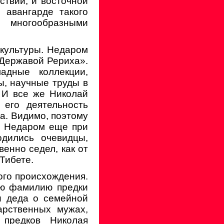
ствии, и восточной
 авангарде такого
 многообразными
 культуры. Недаром
«Державой Рериха».
адные коллекции,
ы, научные труды в
 И все же Николай
 его деятельность
а. Видимо, поэтому
е. Недаром еще при
дились очевидцы,
венно седел, как от
Тибете.
ого происхождения.
ою фамилию предки
и деда о семейной
арственных мужах,
 предков Николая