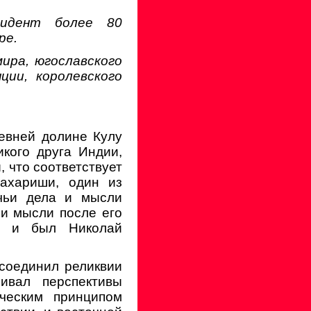
зидент более 80
ре.
мира, югославского
ции, королевского
евней долине Кулу
кого друга Индии,
, что соответствует
махариши, один из
 чьи дела и мысли
 и мысли после его
м и был Николай
 соединил реликвии
ивал перспективы
ическим принципом