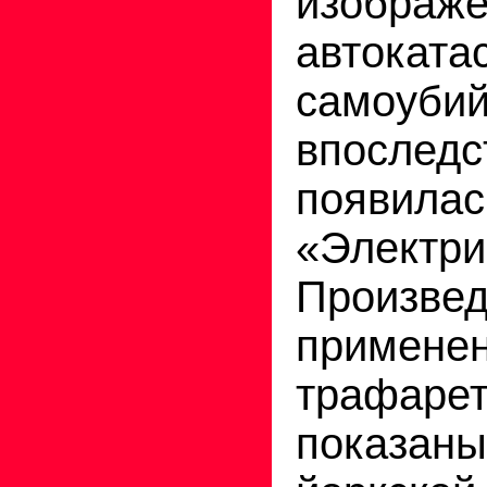
изображ
автоката
самоубий
впоследс
появилас
«Электри
Произ
примене
трафа
показ