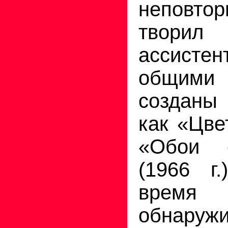
неповт
творил 
ассис
общим
созданы
как «Цвет
«Обои 
(1966 г
врем
обнару