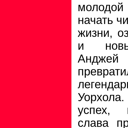
молодой 
начать ч
жизни, о
и нов
Андже
превр
легенд
Уорхол
успех, 
слава п