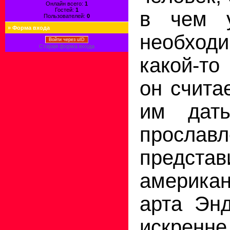
Онлайн всего:
1
Гостей:
1
в чем 
Пользователей:
0
»
Форма входа
необход
Войти через uID
Старая форма входа
какой-то
он считае
им дать
прослав
представ
америка
арта Эн
искрен