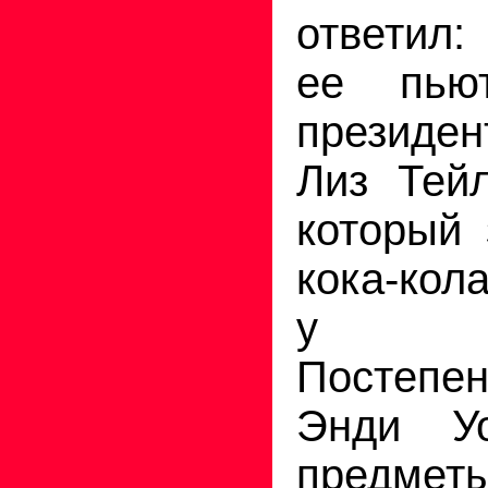
ответил
ее пь
президе
Лиз Тей
который 
кока-кол
у пре
Постепен
Энди Уо
предме