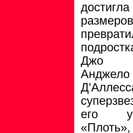
достиг
размеро
превра
подрос
Джо 
Анджело
Д'Алле
суперзве
его у
«Плоть