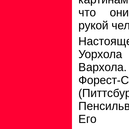
что они
рукой че
Настоящ
Уорхол
Вархола.
Форест-С
(Питтсб
Пенсиль
Его 