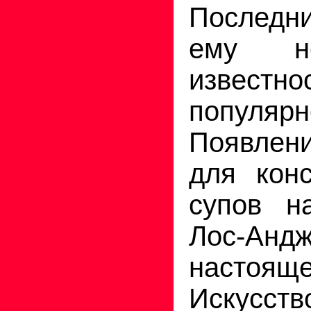
Последн
ему не
известно
популярн
Появлен
для кон
супов н
Лос-Анд
настоящ
Искусст