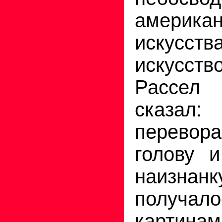
американ
искусс
искусс
Рассел 
сказа
перевора
голову 
наизнанку
получал
картина