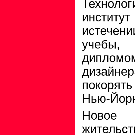
Технолог
институт
истечени
учебы
дипломо
дизайнер
покоря
Нью-Йорк
Ново
жительст