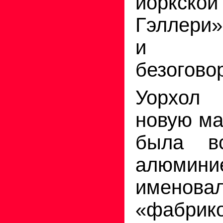
йоркск
Гэллери
и 
безогово
Уорхол 
новую ма
была в
алюм
именова
«фабри