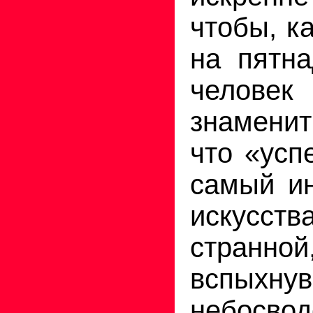
чтобы, ка
на пятн
человек
знамени
что «усп
самый и
искусст
странно
вспых
небосвод