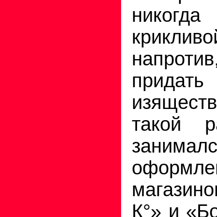
никогда
крикливо
напроти
придат
изящест
такой р
занимал
оформле
магазин
К°» и «Б