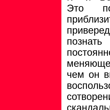
Это п
приблизи
привере
позна
постоянн
меняюще
чем он в
восполь
сотвор
скандаль