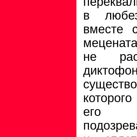
переква
в любез
вместе 
меценат
не рас
дикто
существо
которог
его п
подозре