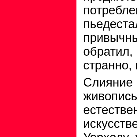
потре
пьедест
привы
обрат
странно, 
Слияние
живоп
естес
искусст