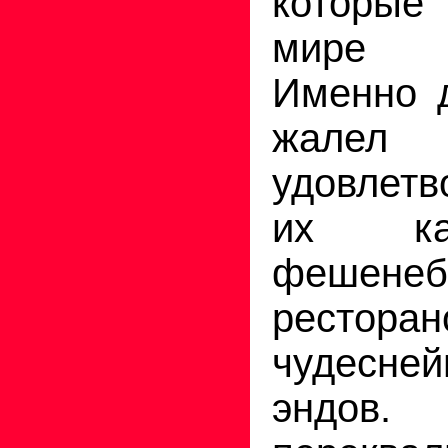
которые
мире ш
Именно 
жале
удовлет
их ка
фешенеб
ресто
чудесн
эндо