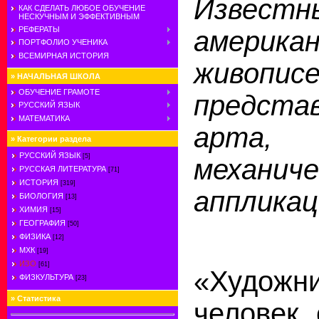
Известн
КАК СДЕЛАТЬ ЛЮБОЕ ОБУЧЕНИЕ
НЕСКУЧНЫМ И ЭФФЕКТИВНЫМ
РЕФЕРАТЫ
американ
ПОРТФОЛИО УЧЕНИКА
ВСЕМИРНАЯ ИСТОРИЯ
живописе
»
НАЧАЛЬНАЯ ШКОЛА
ОБУЧЕНИЕ ГРАМОТЕ
предста
РУССКИЙ ЯЗЫК
МАТЕМАТИКА
арта
»
Категории раздела
РУССКИЙ ЯЗЫК
[5]
механиче
РУССКАЯ ЛИТЕРАТУРА
[71]
ИСТОРИЯ
[319]
аппликац
БИОЛОГИЯ
[13]
ХИМИЯ
[15]
ГЕОГРАФИЯ
[50]
ФИЗИКА
[12]
МХК
[19]
ИЗО
[61]
«Худо
ФИЗКУЛЬТУРА
[23]
»
Статистика
человек,