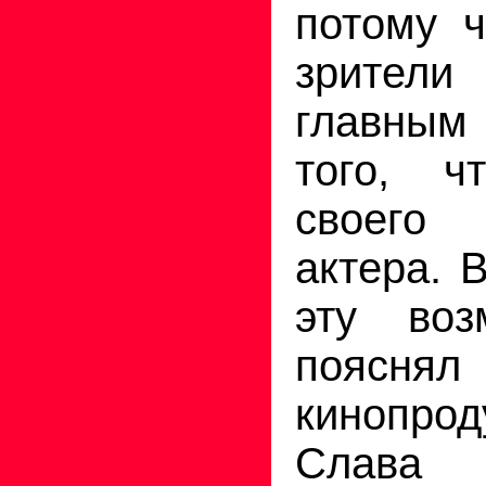
потому ч
зрители
главным
того, ч
своег
актера. 
эту воз
пояснял
кинопро
Слава