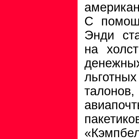
американ
С помощ
Энди ст
на холс
денежн
льготн
талон
авиапоч
пакет
«Кэмпбел