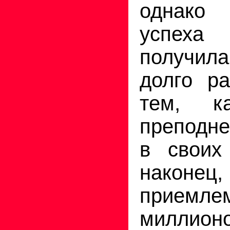
однак
успех
получил
долго р
тем, к
преподн
в своих
наконец,
приемле
миллион