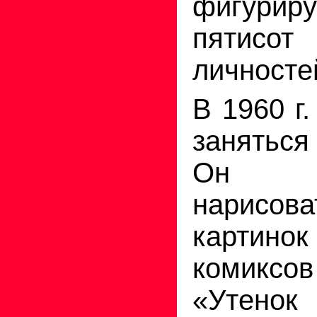
фигури
пятисот
личносте
В 1960 г
занятьс
Он по
нарисо
картино
комиксов
«Утено