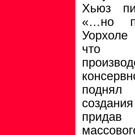
Хьюз пи
«…но п
Уорхоле
что 
произво
консерв
поднял
создан
придав 
массовог