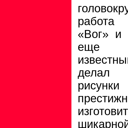
головокр
работа
«Вог» и 
еще н
известн
делал
рису
прести
изготови
шикарно