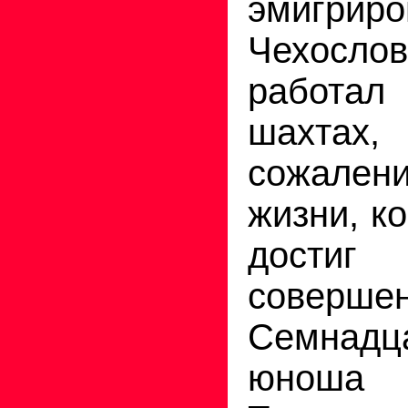
эмигрир
Чехосло
работал
шахта
сожален
жизни, к
дост
совершен
Семнадц
юноша 