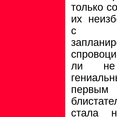
только с
их неиз
с то
запланир
спровоц
ли не
гениаль
первы
блистате
стала 