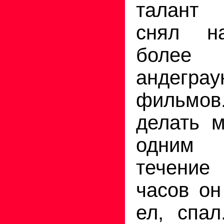
талант 
снял н
бол
андеграу
фильмо
делать 
одним 
течение
часов он
ел, спа