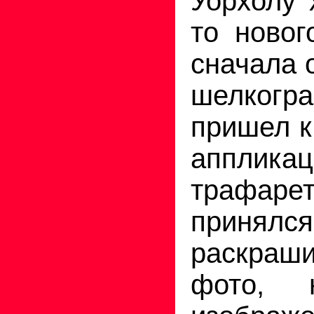
Уорхолу 
то новог
сначала 
шелкогр
пришел к
апплика
трафаре
принялся
раскраши
фото, 