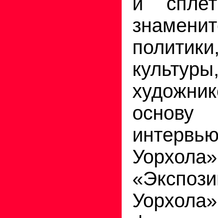
и спле
знаменит
политик
культур
художни
основ
интер
Уорхола
«Экспо
Уорхо