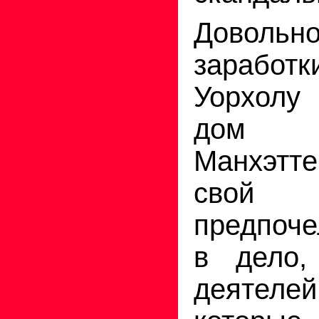
Доволь
заработ
Уорхолу
дом 
Манхэтт
свой 
предпоч
в дело,
деятеле