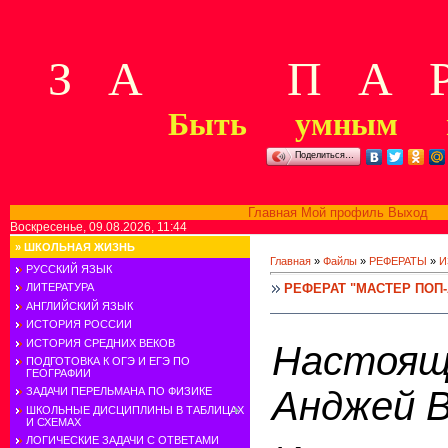
З А П А Р
Быть умным м
Поделиться…
Главная
Мой профиль
Выход
В
Воскресенье, 09.08.2026, 11:44
»
ШКОЛЬНАЯ ЖИЗНЬ
Главная
»
Файлы
»
РЕФЕРАТЫ
»
И
РУССКИЙ ЯЗЫК
РЕФЕРАТ "МАСТЕР ПОП-
ЛИТЕРАТУРА
АНГЛИЙСКИЙ ЯЗЫК
ИСТОРИЯ РОССИИ
ИСТОРИЯ СРЕДНИХ ВЕКОВ
Насто
ПОДГОТОВКА К ОГЭ И ЕГЭ ПО
ГЕОГРАФИИ
Анджей В
ЗАДАЧИ ПЕРЕЛЬМАНА ПО ФИЗИКЕ
ШКОЛЬНЫЕ ДИСЦИПЛИНЫ В ТАБЛИЦАХ
И СХЕМАХ
ЛОГИЧЕСКИЕ ЗАДАЧИ С ОТВЕТАМИ