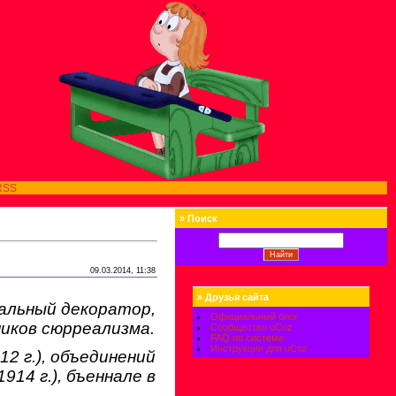
RSS
»
Поиск
09.03.2014, 11:38
»
Друзья сайта
альный декоратор,
Официальный блог
иков сюрреализма.
Сообщество uCoz
FAQ по системе
Инструкции для uCoz
2 г.), объединений
914 г.), бъеннале в