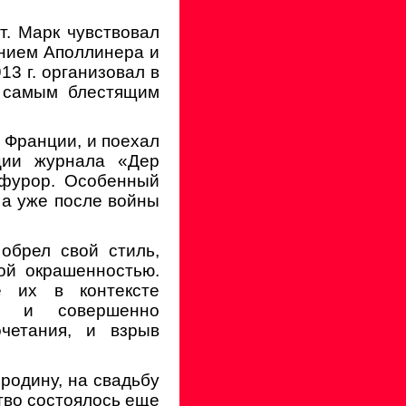
ет. Марк чувствовал
ением Аполлинера и
13 г. организовал в
о самым блестящим
 Франции, и поехал
ции журнала «Дер
 фурор. Особенный
 а уже после войны
обрел свой стиль,
ой окрашенностью.
е их в контексте
ли и совершенно
четания, и взрыв
родину, на свадьбу
тво состоялось еще