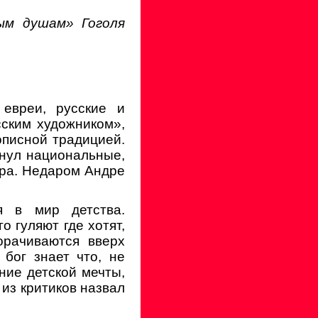
ым душам» Гоголя
 евреи, русские и
ским художником»,
писной традицией.
инул национальные,
ира. Недаром Андре
я в мир детства.
 гуляют где хотят,
орачиваются вверх
бог знает что, не
ие детской мечты,
из критиков назвал