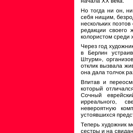
начала XX века.
Но тогда ни он, ни
себя нищим, безро
нескольких поэтов 
редакции своего 
колористом среди 
Через год художни
в Берлин устраи
Штурм», организо
отклик вызвала жи
она дала толчок р
Впитав и переосм
который отличалс
Сочный еврейски
ирреального, с
невероятную ком
устоявшихся предс
Теперь художник м
сестры и на свида