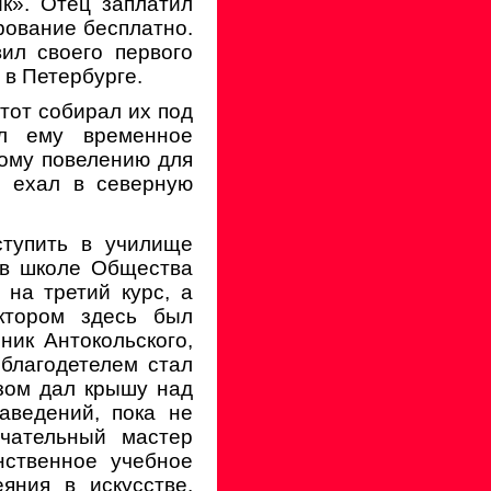
к». Отец заплатил
арование бесплатно.
ил своего первого
 в Петербурге.
 тот собирал их под
ал ему временное
кому повелению для
л ехал в северную
ступить в училище
 в школе Общества
 на третий курс, а
ектором здесь был
ник Антокольского,
 благодетелем стал
азом дал крышу над
аведений, пока не
ечательный мастер
нственное учебное
яния в искусстве.