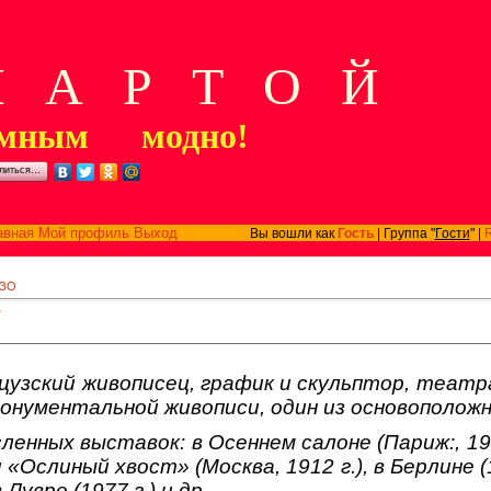
А Р Т О Й
мным модно!
литься…
авная
Мой профиль
Выход
Вы вошли как
Гость
| Группа "
Гости
" |
ЗО
"
узский живописец, график и скульптор, театр
онументальной живописи, один из основоположн
ленных выставок: в Осеннем салоне (Париж:, 191
«Ослиный хвост» (Москва, 1912 г.), в Берлине (1
 Лувре (1977 г.) и др.