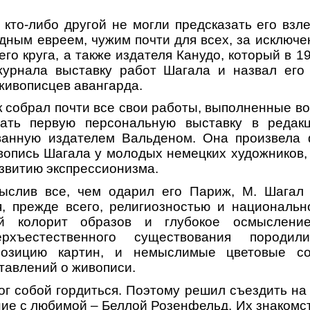
 кто-либо другой не могли предсказать его взл
дным евреем, чужим почти для всех, за исключ
его круга, а также издателя Канудо, который в 19
журнала выставку работ Шагала и назвал ег
живописцев авангарда.
к собрал почти все свои работы, выполненные во
вать первую персональную выставку в редак
ванную издателем Вальденом. Она произвела
вопись Шагала у молодых немецких художников,
азвитию экспрессионизма.
ыслив все, чем одарил его Париж, М. Шагал 
я, прежде всего, религиозностью и национальн
й колорит образов и глубокое осмыслени
верхъестественного существования породи
позицию картин, и немыслимые цветовые со
тавлений о живописи.
ог собой гордиться. Поэтому решил съездить на 
ние с любимой – Беллой Розенфельд. Их знакомс