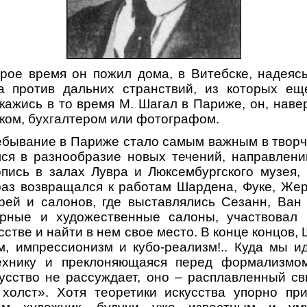
рое время он пожил дома, в Витебске, надеяс
а против дальних странствий, из которых ещ
окажись в то время М. Шагал в Париже, он, наве
иком, бухгалтером или фотографом.
ебывание в Париже стало самым важным в творч
ся в разнообразие новых течений, направлени
пись в залах Лувра и Люксембургского музея,
раз возвращался к работам Шардена, Фуке, Жер
рей и салонов, где выставлялись Сезанн, Ван Г
рные и художественные салоны, участвовал 
сстве и найти в нем свое место. В конце концов,
, импрессионизм и кубо-реализм!.. Куда мы и
ехнику и преклоняющаяся перед формализмом
кусство не рассуждает, оно – расплавленный св
холст». Хотя теоретики искусства упорно пр