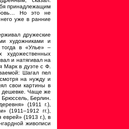
дренным, сказал:
себя принадлежащим
юбовь… Но это не
него уже в ранние
ерживал дружеские
ми художниками и
 тогда в «Улье» –
х художественных
рвал и натягивал на
 Марк в дуэте с Ф.
ваемой: Шагал пел
смотря на нужду и
лял свои картины в
о дешевке. Чаще же
 Брюссель, Берлин.
ревня» (1911 г.),
 (1911–1912 гг.),
еврей» (1913 г.), в
ангардной живописи