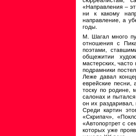
сюрреалистам, с
«Направления – эт
ни к какому нап
направление, а у
годы.
М. Шагал много п
отношения с Пик
поэтами, ставшим
общежитии худож
мастерских, часто 
подрамники постел
Леже давал конце
еврейские песни,
тоску по родине, 
салонах и пытался
он их раздаривал,
Среди картин это
«Скрипач», «Покл
«Автопортрет с сем
которых уже прояв