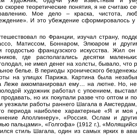
ам художник, будучи уже известным и уму
о скорее теоретические понятия, я не считаю 
равлению. Мое дело – краска, чистота, л
беждение». И это убеждение сформировалось у 
утешествовал по Франции, изучал страну, подд
ассо, Матиссом, Боннаром, Элюаром и други
и гордостью французского искусства. Жил он
ников, где располагались десятки маленьки
голодал, не имел денег на холсты, бывало, что 
ьное белье. В периоды хронического безденежья
рты на улицах Парижа. Картина была незабы
 а Леже аккомпанировал ему… на лютне. Но, не
молодой художник работал с упоением, выстав
 продавать, но их покупали разве что оптом и п
 и уезжали работы раннего Шагала в Амстердам,
го периода наиболее характерные «Я и моя де
онение Аполлинеру», «Россия. Ослам и другим»
ью пальцами», «Голгофа» (1912 г.), «Молящийся 
ился стиль Шагала, один из самых ярких в ав