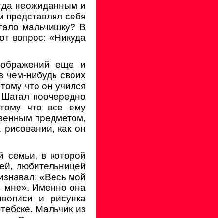
егда неожиданным и
ом представлял себя
угало мальчишку? В
от вопрос: «Никуда
соображений еще и
в чем-нибудь своих
отому что он учился
а Шагал поочередно
отому что все ему
твенным предметом,
 рисовании, как он
 семьи, в которой
цей, любительницей
изнавал: «Весь мой
сь мне». Именно она
ивописи и рисунка
тебске. Мальчик из