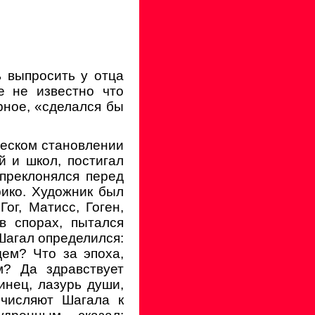
ь выпросить у отца
е не известно что
рное, «сделался бы
еском становлении
й и школ, постигал
 преклонялся перед
ико. Художник был
ог, Матисс, Гоген,
в спорах, пытался
 Шагал определился:
дем? Что за эпоха,
? Да здравствует
инец, лазурь души,
ичисляют Шагала к