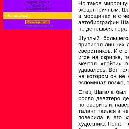
Онлайн всего:
1
Но такое мироощущ
Гостей:
1
эксцентричным. Шаг
Пользователей:
0
в морщинах и с че
»
Форма входа
автобиографии Шаг
Войти через uID
Старая форма входа
не денешься, пора 
Щуплый большегол
приписал лишних д
сверстников. И его
игре на скрипке, 
мечтал «пойти» в
удавалось. Вот то
на котором он не 
вспоминал позже, е
Отец Шагала был 
росло девятеро де
поговорить и, нав
талант таился в не
поверила в его х
художника Пэна – 