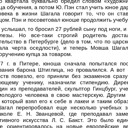
го квартала буквально бредил словом «художни
ца обучения, а потом Ю. Пэн стал учить юное д
овека в жизни Шагала говорит то, что он став
тцом. Пэн и посоветовал юноше продолжить учебу
 услышал, то бросил 27 рублей сыну под ноги, и
слезы. Но все-таки строгий родитель дост
ельство в Петербурге (дело в том, что по царс
ала черта оседлости), и теперь Мовша Шага
оручению купца за товаром.
7 г. в Питере, юноша сначала попытался по
ования барона Штиглица, но провалился. А вот
тв повезло, его приняли без экзаменов сразу
ающему ученику, назначили стипендию. Дир
ин из преподавателей, скульптор Гинцбург, уче
молодого человека в свою мастерскую. Другим
, который взял его к себе в лакеи и таким обр
Шагал перепробовал еще несколько учебных з
коле Ε. Н. Званцевой, где преподавал зам
ативного искусства Л. С. Бакст. Это было еди
ое ориентировалось на новые европейские ве