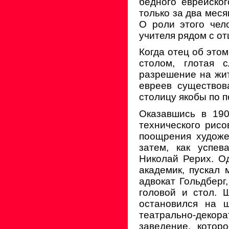
бедного еврейско
только за два меся
О роли этого чел
учителя рядом с о
Когда отец об этом
столом, глотая 
разрешение на жит
евреев существов
столицу якобы по п
Оказавшись в 190
технического рис
поощрения художес
затем, как успев
Николай Рерих. Од
академик, пускал 
адвокат Гольдберг
головой и стол. 
остановился на ш
театрально-декор
заведение, котор