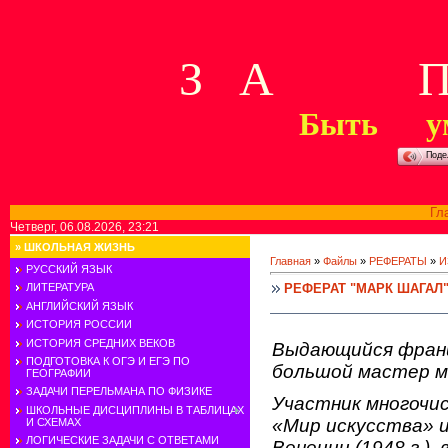
З А П 
Быть у
Поде
Гл
Четверг, 06.08.2026, 23:21
»
ШКОЛЬНАЯ ЖИЗНЬ
Главная
»
Файлы
»
РЕФЕРАТЫ
»
И
РУССКИЙ ЯЗЫК
РЕФЕРАТ "МАРК ШАГАЛ
ЛИТЕРАТУРА
АНГЛИЙСКИЙ ЯЗЫК
ИСТОРИЯ РОССИИ
ИСТОРИЯ СРЕДНИХ ВЕКОВ
Выдающийся франц
ПОДГОТОВКА К ОГЭ И ЕГЭ ПО
большой мастер м
ГЕОГРАФИИ
ЗАДАЧИ ПЕРЕЛЬМАНА ПО ФИЗИКЕ
Участник многочис
ШКОЛЬНЫЕ ДИСЦИПЛИНЫ В ТАБЛИЦАХ
«Мир искусства» и 
И СХЕМАХ
ЛОГИЧЕСКИЕ ЗАДАЧИ С ОТВЕТАМИ
Венеции (1948 г.), в