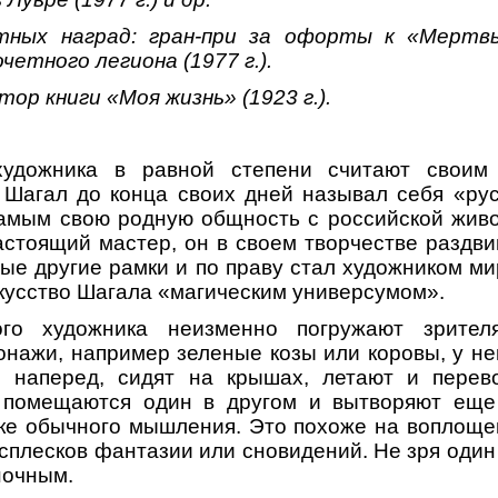
тных наград: гран-при за офорты к «Мертв
очетного легиона (1977 г.).
тор книги «Моя жизнь» (1923 г.).
художника в равной степени считают своим
 Шагал до конца своих дней называл себя «рус
самым свою родную общность с российской живо
астоящий мастер, он в своем творчестве раздв
ые другие рамки и по праву стал художником м
кусство Шагала «магическим универсумом».
ого художника неизменно погружают зрител
нажи, например зеленые козы или коровы, у него
 наперед, сидят на крышах, летают и перев
 помещаются один в другом и вытворяют еще 
ке обычного мышления. Это похоже на воплощен
сплесков фантазии или сновидений. Не зря один 
ночным.