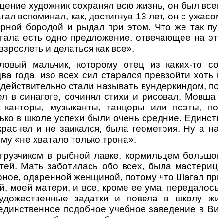
ение художник сохранял всю жизнь, он был вс
ал вспоминал, как, достигнув 13 лет, он с ужас
рной бородой и рыдал при этом. Что же так п
ала есть одно предложение, отвечающее на эт
взрослеть и делаться как все».
овый мальчик, которому отец из каких-то 
ва года, изо всех сил старался превзойти хоть 
 действительно стали называть вундеркиндом, п
пел в синагоге, сочинял стихи и рисовал. Мовш
 канторы, музыканты, танцоры или поэты, п
лько в школе успехи были очень средние. Единс
краснел и не заикался, была геометрия. Ну а на
му «не хватало только трона».
грузчиком в рыбной лавке, кормильцем большой
тей. Мать заботилась обо всех, была мастери
ерное, одаренной женщиной, потому что Шагал пр
й, моей матери, и все, кроме ее ума, передало
удожественные задатки и повела в школу ж
единственное подобное учебное заведение в Ви