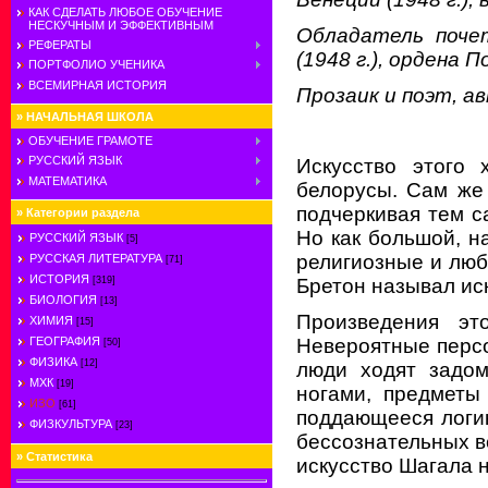
КАК СДЕЛАТЬ ЛЮБОЕ ОБУЧЕНИЕ
НЕСКУЧНЫМ И ЭФФЕКТИВНЫМ
Обладатель поче
РЕФЕРАТЫ
(1948 г.), ордена П
ПОРТФОЛИО УЧЕНИКА
ВСЕМИРНАЯ ИСТОРИЯ
Прозаик и поэт, ав
»
НАЧАЛЬНАЯ ШКОЛА
ОБУЧЕНИЕ ГРАМОТЕ
РУССКИЙ ЯЗЫК
Искусство этого 
МАТЕМАТИКА
белорусы. Сам же
подчеркивая тем 
»
Категории раздела
Но как большой, н
РУССКИЙ ЯЗЫК
[5]
религиозные и люб
РУССКАЯ ЛИТЕРАТУРА
[71]
ИСТОРИЯ
Бретон называл ис
[319]
БИОЛОГИЯ
[13]
Произведения эт
ХИМИЯ
[15]
Невероятные персо
ГЕОГРАФИЯ
[50]
ФИЗИКА
[12]
люди ходят задом
МХК
[19]
ногами, предметы
ИЗО
[61]
поддающееся логи
ФИЗКУЛЬТУРА
[23]
бессознательных в
»
Статистика
искусство Шагала 