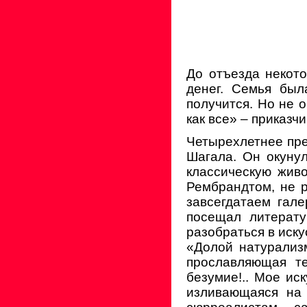
До отъезда некото
денег. Семья был
получится. Но не 
как все» – приказч
Четырехлетнее пр
Шагала. Он окунул
классическую живо
Рембрандтом, не 
завсегдатаем гале
посещал литерату
разобраться в иску
«Долой натурализм
прославляющая т
безумие!.. Мое ис
изливающаяся на 