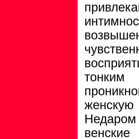
привлека
интимнос
возвы
чувстве
воспри
тонким
проник
женскую
Недар
венски