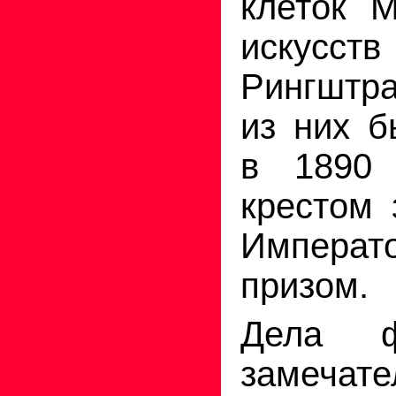
клеток М
иску
Рингштр
из них б
в 1890 
крестом 
Императ
призом.
Дела 
замечат