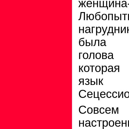
женщина
Любопы
нагруд
была и
голова
которая
язык 
Сецессио
Совсе
настроен