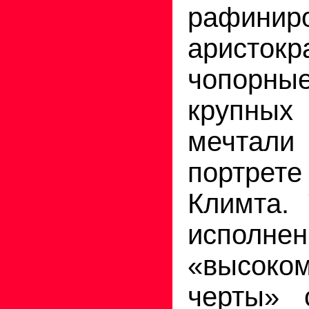
рафинир
аристо
чопор
крупны
мечтал
портрете
Климта. 
испол
«высоко
черты» 