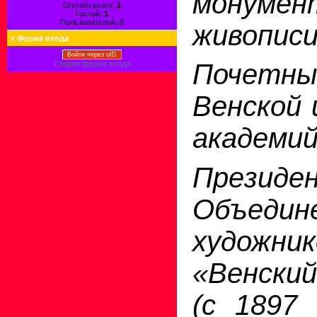
монумен
Онлайн всего:
1
Гостей:
1
Пользователей:
0
живописи
»
Форма входа
Войти через uID
Почет
Старая форма входа
Венской 
академий 
Президе
Объедин
художни
«Венски
(с 1897 