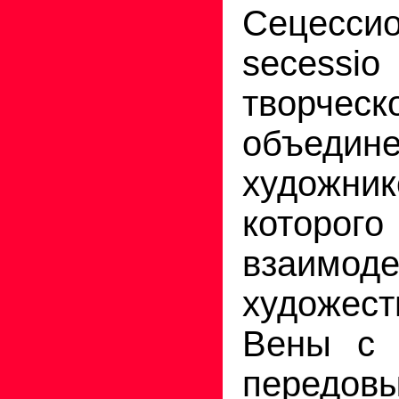
Сецесси
secessi
творческ
объедин
художн
которого
взаимоде
художест
Вены с 
передов