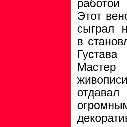
работой 
Этот вен
сыграл 
в станов
Густав
Мастер 
живопи
отдавал 
огромны
декорат