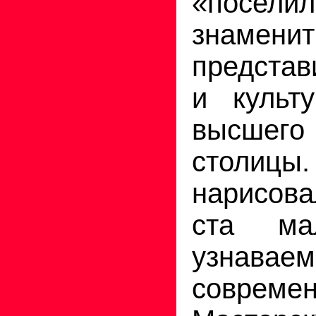
«посел
знамени
представ
и культ
высше
столи
нарисова
ста ма
узнаваем
современ