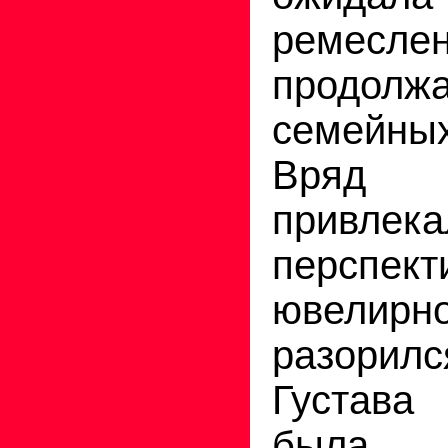
ремеслен
продолжа
семейны
Вряд 
привле
перспект
ювели
разорилс
Густав
была 