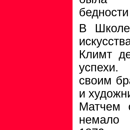
бедности 
В Школе
искусс
Климт д
успехи
своим бр
и художн
Матчем 
немало