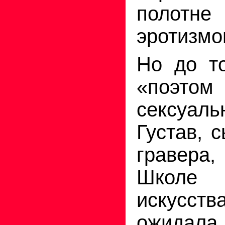
полотне
эротизмо
Но до то
«поэто
сексуаль
Густав, 
гравера
Школе 
искус
ожида