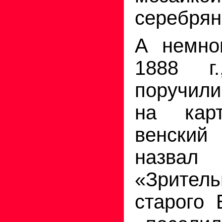
серебрян
А немно
1888 г.
поручили
на кар
венски
наз
«Зрите
старого 