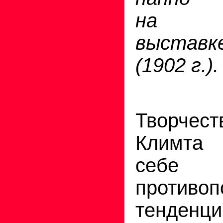
на В
выстав
(1902 г.).
Творчес
Климта 
себ
противо
тенд