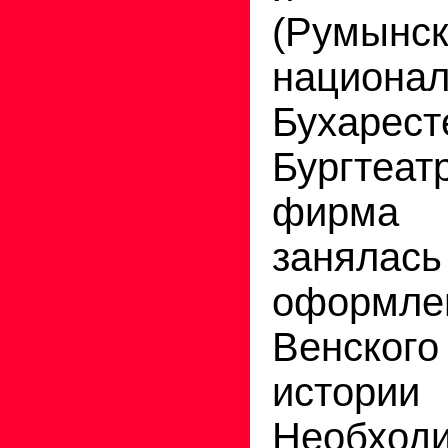
(Румынс
национал
Бухарес
Бургтеат
фирма 
занялась
оформле
Венск
истори
Необхо