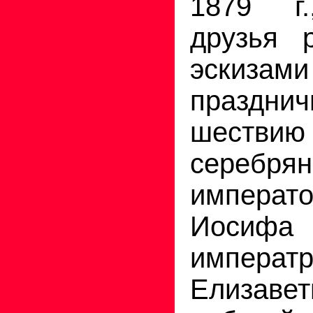
1879 г.
друзья 
эски
празднич
шестви
серебря
импера
Иос
императ
Елизавет