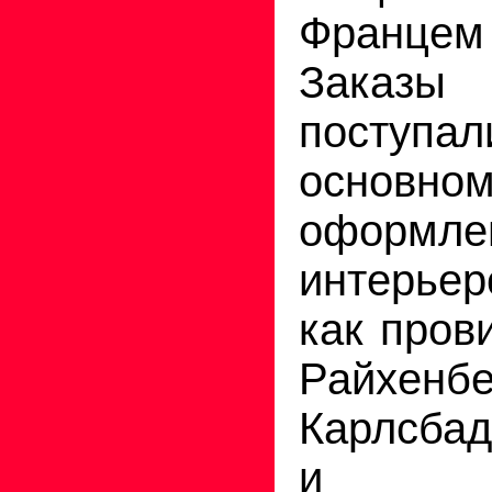
Франце
Заказы
поступа
основн
оформле
интерьер
как пров
Райхенбе
Карлсбад
и цен