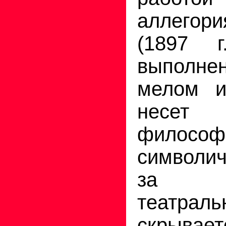
аллегори
(1897 г
выполне
мелом и
несет
философ
символич
за тр
театрал
скрывае