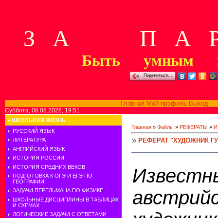
З А П А Р
Быть умным м
Поделиться…
Главная
Мой профиль
Выход
В
Суббота, 08.08.2026, 19:51
»
ШКОЛЬНАЯ ЖИЗНЬ
Главная
»
Файлы
»
РЕФЕРАТЫ
»
И
РУССКИЙ ЯЗЫК
РЕФЕРАТ "ХУДОЖНИК ГУ
ЛИТЕРАТУРА
АНГЛИЙСКИЙ ЯЗЫК
ИСТОРИЯ РОССИИ
ИСТОРИЯ СРЕДНИХ ВЕКОВ
Известн
ПОДГОТОВКА К ОГЭ И ЕГЭ ПО
ГЕОГРАФИИ
австрий
ЗАДАЧИ ПЕРЕЛЬМАНА ПО ФИЗИКЕ
ШКОЛЬНЫЕ ДИСЦИПЛИНЫ В ТАБЛИЦАХ
И СХЕМАХ
ЛОГИЧЕСКИЕ ЗАДАЧИ С ОТВЕТАМИ