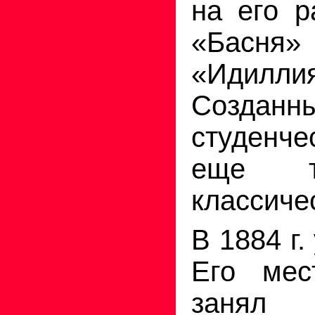
на его р
«Басня»
«Идиллия
Созданны
студенче
еще т
классиче
В 1884 г.
Его мес
занял 