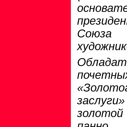
основате
президен
Союза 
художник
Обладат
почетн
«Золото
заслуги
золото
панно 