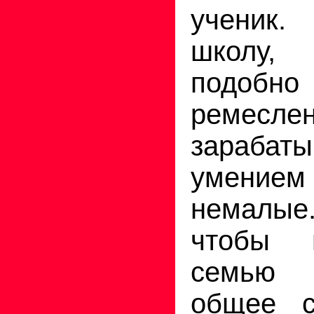
ученик
школу, 
подобно
ремеслен
зарабат
умение
немалы
чтобы п
семью 
общее 