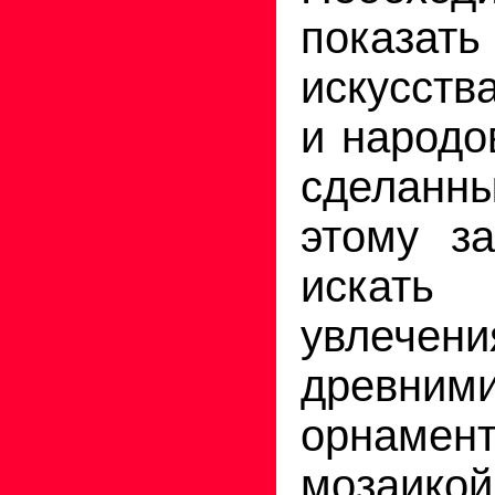
показа
искусств
и народо
сделанн
этому за
иска
увлече
древним
орнамент
мозаико