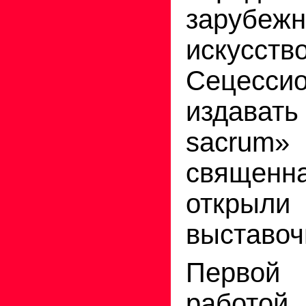
зарубеж
искусств
Сецесси
издавать
sacrum
свяще
откры
выставоч
Первой 
работой 