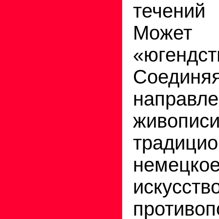
течени
Може
«югендст
Соедин
напра
живо
традицио
немецк
искус
противоп