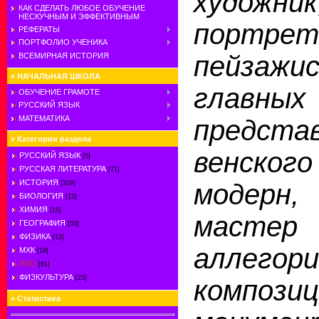
художник
КАК СДЕЛАТЬ ЛЮБОЕ ОБУЧЕНИЕ
НЕСКУЧНЫМ И ЭФФЕКТИВНЫМ
порт
РЕФЕРАТЫ
ПОРТФОЛИО УЧЕНИКА
пейзажи
ВСЕМИРНАЯ ИСТОРИЯ
»
НАЧАЛЬНАЯ ШКОЛА
главных
ОБУЧЕНИЕ ГРАМОТЕ
РУССКИЙ ЯЗЫК
МАТЕМАТИКА
предста
»
Категории раздела
венск
РУССКИЙ ЯЗЫК
[5]
РУССКАЯ ЛИТЕРАТУРА
[71]
ИСТОРИЯ
модерн
[319]
БИОЛОГИЯ
[13]
ХИМИЯ
[15]
мастер
ГЕОГРАФИЯ
[50]
ФИЗИКА
[12]
аллегори
МХК
[19]
ИЗО
[61]
ФИЗКУЛЬТУРА
[23]
комп
»
Статистика