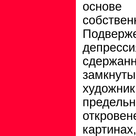
осно
собстве
Подверж
депресси
сдер
замкнут
худо
предель
открове
картин