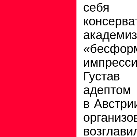
себ
консерва
академ
«бесфор
импресси
Густав
адептом 
в Австрии
орган
возглав