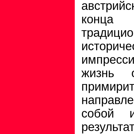
австрийс
конца
традици
истор
импресс
жизнь 
примир
направ
собой 
резуль