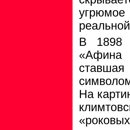
угрю
реальной
В 1898 
«Афина
ставшая 
символом
На карти
климтовс
«роков