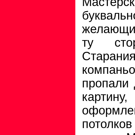
Мастерск
букваль
желающи
ту сто
Старания
компа
пропали 
картин
оформл
потолко