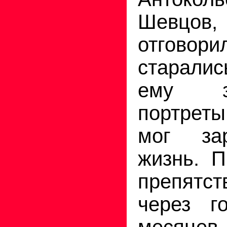
Шевцов, 
отгово
старали
ему з
портрет
мог за
жизнь. П
препят
через г
месяце