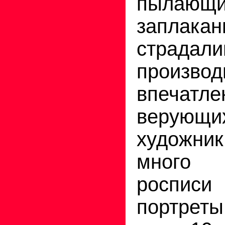
пылающ
заплак
страдал
произво
впеча
верую
художн
много 
роспис
портрет