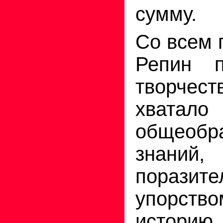
сумму.
Со всем 
Репин п
творчест
хватало
общеобр
знани
поразит
упорст
историю,