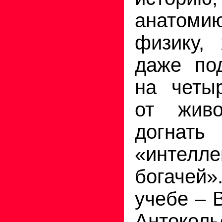
анатомию
физику,
даже по
на четыр
от живо
догнать
«интелле
богачей»
учебе – 
Антоко