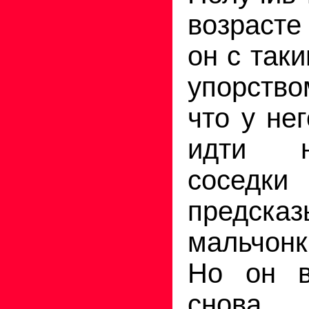
возрасте
он с так
упорств
что у не
идти н
соседки
предска
мальчонк
Но он в
снова 