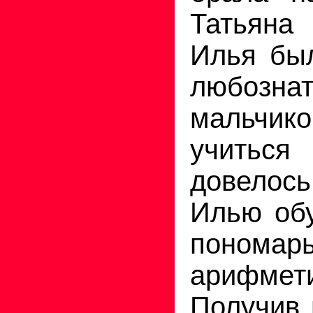
Татьяна
Илья был
любозна
мальчико
учить
довело
Илью обу
поно
арифмети
Получив 