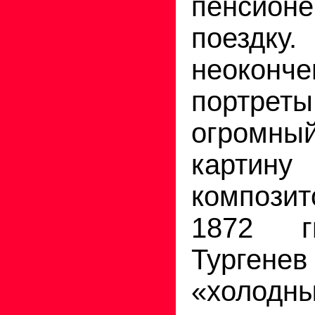
пенсионе
поездку
неоконч
портреты
огромн
картину
компози
1872 гг
Турген
«холодны