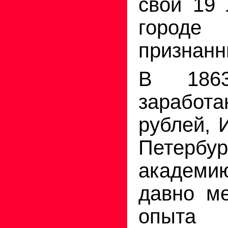
свои 19 
город
признанн
В 1863
зарабо
рублей, 
Петербур
академи
давно ме
опыта