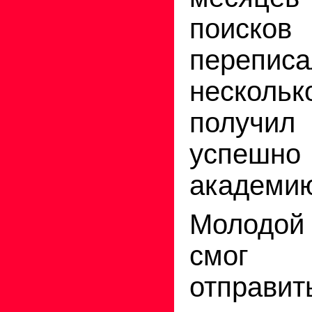
поис
переписа
нескол
получи
успешн
академи
Молодой
смог
отпра