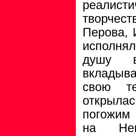
реалисти
творче
Перова, 
исполнял
душу 
вкладыв
свою т
откры
погожим 
на Нев