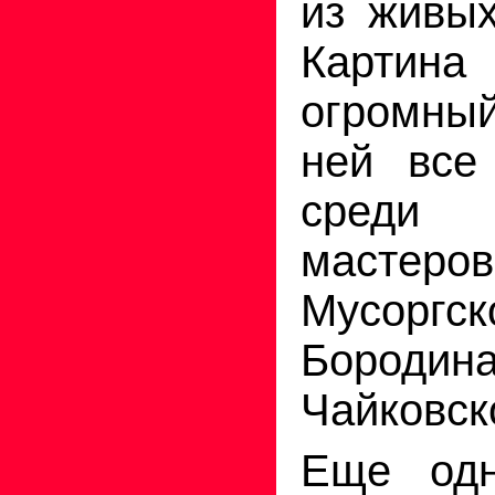
из живых
Карти
огромный
ней все
среди 
мастер
Мусорг
Бороди
Чайковск
Еще одн