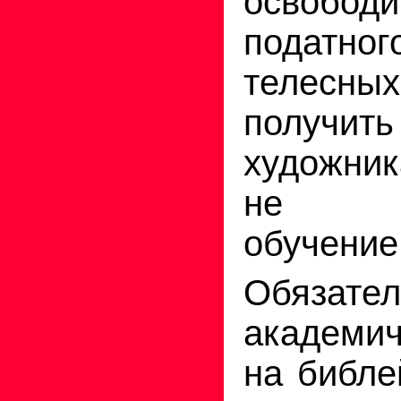
освобо
податног
телесны
получи
художни
не оп
обучение
Обязате
академич
на библе