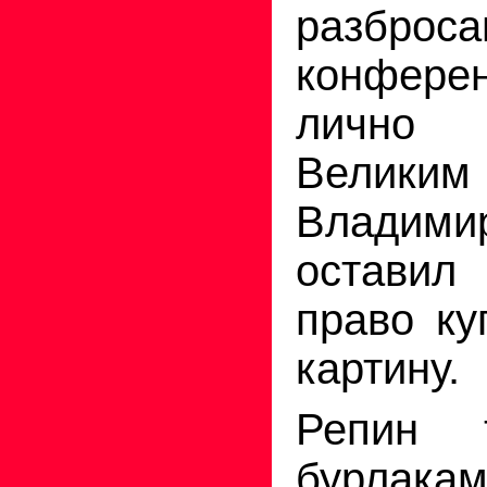
разброса
конферен
лично 
Велик
Владим
остави
право ку
картину.
Репин 
бурлакам