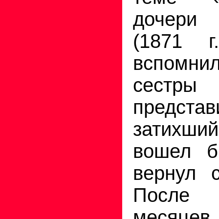
дочер
(1871 г
вспомн
сестры
представ
затихший
вошел б
вернул с
После
месяцев