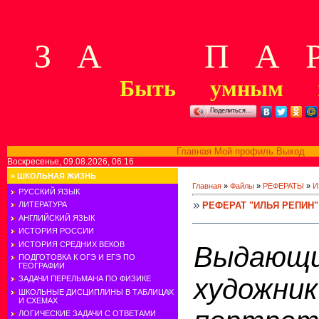
З А П А Р
Быть умным м
Поделиться…
Главная
Мой профиль
Выход
В
Воскресенье, 09.08.2026, 06:16
»
ШКОЛЬНАЯ ЖИЗНЬ
Главная
»
Файлы
»
РЕФЕРАТЫ
»
И
РУССКИЙ ЯЗЫК
РЕФЕРАТ "ИЛЬЯ РЕПИН"
ЛИТЕРАТУРА
АНГЛИЙСКИЙ ЯЗЫК
ИСТОРИЯ РОССИИ
ИСТОРИЯ СРЕДНИХ ВЕКОВ
Выдающи
ПОДГОТОВКА К ОГЭ И ЕГЭ ПО
ГЕОГРАФИИ
художник
ЗАДАЧИ ПЕРЕЛЬМАНА ПО ФИЗИКЕ
ШКОЛЬНЫЕ ДИСЦИПЛИНЫ В ТАБЛИЦАХ
И СХЕМАХ
ЛОГИЧЕСКИЕ ЗАДАЧИ С ОТВЕТАМИ