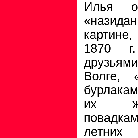
Илья о
«нази
картине
1870 г
друзьями
Волге, 
бурлакам
их ж
повадк
летни