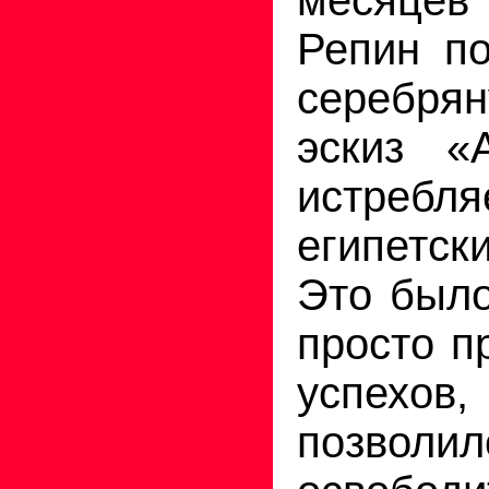
Репин п
серебрян
эскиз «
истребля
египетск
Это было
просто п
успех
позволил