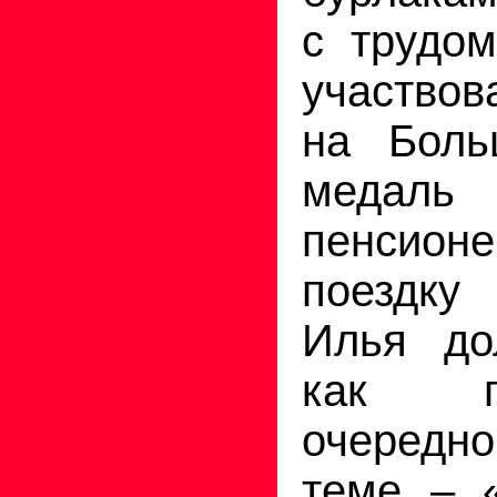
с трудом
участвов
на Боль
мед
пенсионе
поездку
Илья до
как п
очередно
теме – 