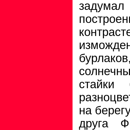
задума
постр
контраст
изможде
бурлак
солнеч
стайки
разноцве
на берегу
друга Ф