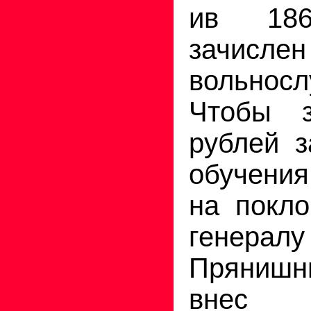
ив 18
зачислен
вольносл
Чтобы з
рублей з
обучения
на покло
генералу
Прянишн
внес н