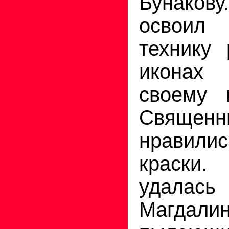
Бунаков
освои
технику 
иконах
своему 
Священн
нравили
краски
удалась
Магд