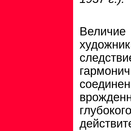
Величие
художн
следстви
гармонич
соединен
врожденн
глубоко
действит