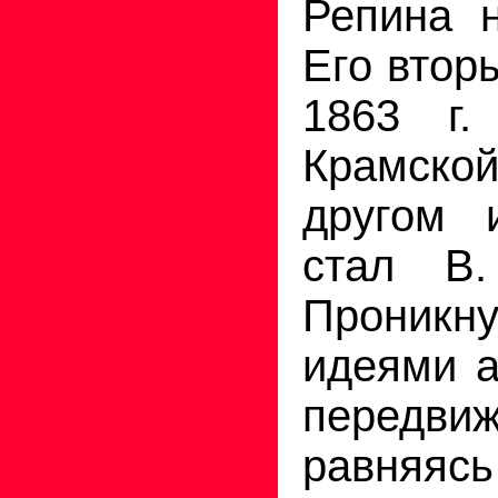
Репина н
Его втор
1863 г
Крамско
другом 
стал В.
Проникн
идеями а
передвиж
равн