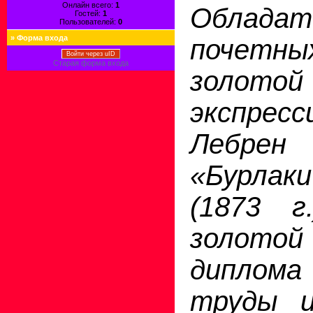
Онлайн всего:
1
Обладат
Гостей:
1
Пользователей:
0
»
Форма входа
почетн
Войти через uID
Старая форма входа
золотой
экспресс
Лебрен
«Бурлак
(1873 г
золото
диплома
труды и