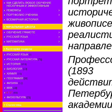
портрет
КАК СДЕЛАТЬ ЛЮБОЕ ОБУЧЕНИЕ
НЕСКУЧНЫМ И ЭФФЕКТИВНЫМ
историч
РЕФЕРАТЫ
ПОРТФОЛИО УЧЕНИКА
живопис
ВСЕМИРНАЯ ИСТОРИЯ
»
НАЧАЛЬНАЯ ШКОЛА
реалист
ОБУЧЕНИЕ ГРАМОТЕ
РУССКИЙ ЯЗЫК
МАТЕМАТИКА
направле
»
Категории раздела
РУССКИЙ ЯЗЫК
[5]
Професс
РУССКАЯ ЛИТЕРАТУРА
[71]
ИСТОРИЯ
[319]
(189
БИОЛОГИЯ
[13]
ХИМИЯ
[15]
действи
ГЕОГРАФИЯ
[50]
ФИЗИКА
[12]
МХК
[19]
Петербу
ИЗО
[61]
ФИЗКУЛЬТУРА
[23]
академии
»
Статистика