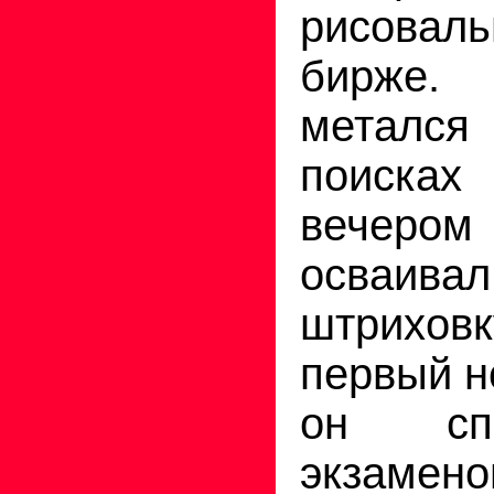
рисоваль
бирже.
метался 
поисках 
вечеро
осваивал
штрихов
первый н
он сп
экзамено