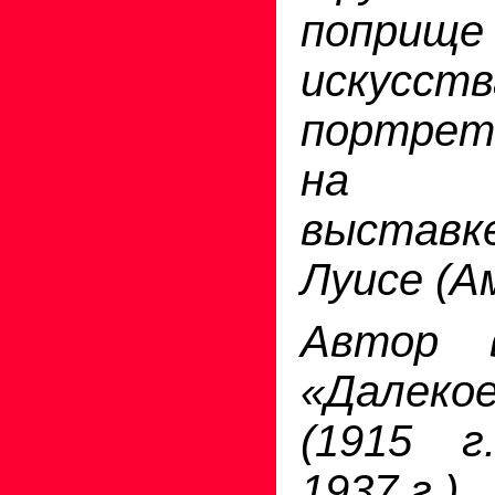
поприще
искус
портрет 
на В
выстав
Луисе (А
Автор в
«Далек
(1915 г
1937 г.).