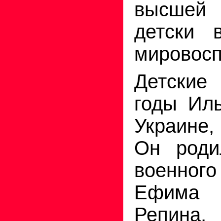
высшей 
детски в
мировосп
Детские
годы Ил
Украине,
Он роди
военног
Ефима 
Репина