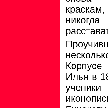
краскам
никогд
расстава
Проучив
несколь
Корпусе
Илья в 1
ученики 
иконоп