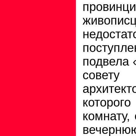
провинци
живопис
недост
поступл
подвела 
совету
архитект
которог
комнату,
вечерню