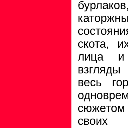
бурлаков
каторжн
состоян
скота, и
лица и
взгляд
весь гор
одноврем
сюжетом 
своих 