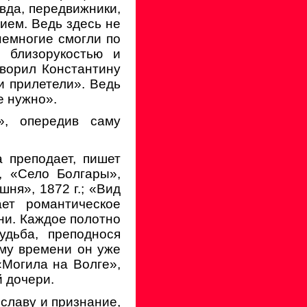
вда, передвижники,
ием. Ведь здесь не
немногие смогли по
ь близорукостью и
оворил Константину
и прилетели». Ведь
е нужно».
й», опередив саму
 преподает, пишет
, «Село Болгары»,
шня», 1872 г.; «Вид
ает романтическое
ни. Каждое полотно
дьба, преподнося
ому времени он уже
«Могила на Волге»,
й дочери.
славу и признание,