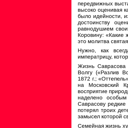
передвижных выста
высоко оценивая к
было идейности, и
достоинству оцен
равнодушием своих
Коровину: «Какие 
это молитва святая
Нужно, как всегд
императрицу, кото
Жизнь Саврасова 
Волгу («Разлив В
1872 г.; «Оттепель
на Московский Кр
восприятие природ
наделено особым
Саврасову редкие 
потерял троих дет
замысел которой св
Семейная жизнь ху