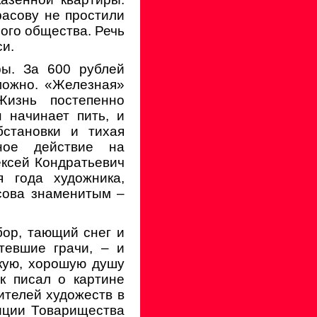
расову не простили
ого общества. Речь
и.
ры. За 600 рублей
можно. «Железная»
Жизнь постепенно
 начинает пить, и
становки и тихая
тное действие на
ексей Кондратьевич
я года художника,
сова знаменитым –
бор, тающий снег и
тевшие грачи, – и
гкую, хорошую душу
ак писал о картине
ителей художеств в
зиции Товарищества