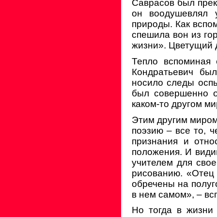
Саврасов был прек
он воодушевлял у
природы. Как вспо
спешила вон из го
жизни». Цветущий 
Тепло вспоминая 
Кондратьевич был
носило следы оспы
был совершенно о
каком-то другом м
Этим другим миром 
поэзию – все то, 
признания и отно
положения. И видим
учителем для сво
рисованию. «Отец 
обречены на полуг
в нем самом», – в
Но тогда в жизни