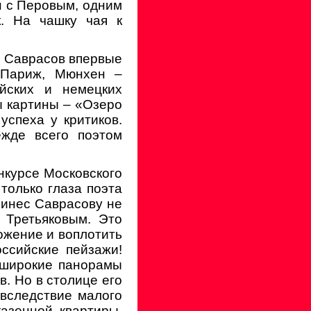
н с Перовым, одним
к. На чашку чая к
, Саврасов впервые
, Париж, Мюнхен –
йских и немецких
ы картины – «Озеро
спеха у критиков.
ежде всего поэтом
нкурсе Московского
только глаза поэта
ринес Саврасову не
 Третьяковым. Это
ожение и воплотить
оссийские пейзажи!
: широкие панорамы
в. Но в столице его
«вследствие малого
азенной квартиры.