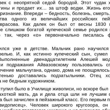
век с неопрятной седой бородой. Этот чудак 
ртины и продает их… за штоф водки. Жизнь его 
ризнание. Впереди – бедность, болезнь, смерть.
тва одного из величайших российских пей
врасова. Как далек он был от весны 1830 г
не слишком богатой купеческой семье родился
о так, через «о» первоначально писалась 
ился уже в детстве. Мальчик рано научился
релью. И, как истинно купеческий сын, сумел 
Выполненные двенадцатилетним Алешей мо
 и подражания Айвазовскому пользовались с
ечение мальчугана, однако, дома не поощрялос
стенько доставались подзатыльники. Отец х
а не бедным художником.
ступил было в Училище живописи, но вскоре был
чахоткой мать, да и дела отца шли не лучшим 
а был зачислен в пейзажный класс. Его первым 
«видописец». Человек широкого кругозора, о