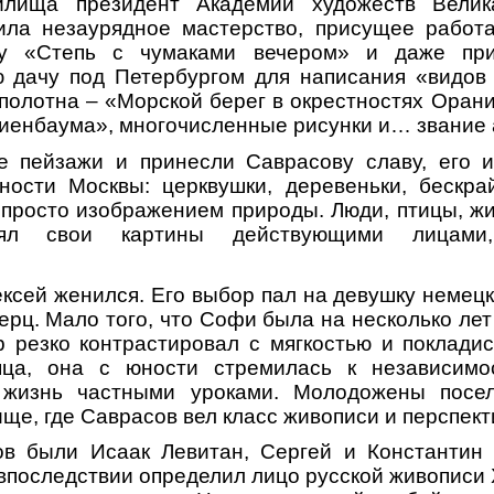
чилища президент Академии художеств Велик
ила незаурядное мастерство, присущее работ
ну «Степь с чумаками вечером» и даже при
ю дачу под Петербургом для написания «видов 
 полотна – «Морской берег в окрестностях Оран
иенбаума», многочисленные рисунки и… звание 
ие пейзажи и принесли Саврасову славу, его 
тности Москвы: церквушки, деревеньки, бескра
просто изображением природы. Люди, птицы, ж
лял свои картины действующими лицами
ексей женился. Его выбор пал на девушку немец
рц. Мало того, что Софи была на несколько лет
 резко контрастировал с мягкостью и поклади
пца, она с юности стремилась к независимо
 жизнь частными уроками. Молодожены посел
ще, где Саврасов вел класс живописи и перспект
ов были Исаак Левитан, Сергей и Константин
 впоследствии определил лицо русской живописи 