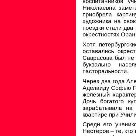
воспитанников у
Николаевна замет
приобрела карти
художника на сво
поездки стали два
окрестностях Оран
Хотя петербургск
оставались окрес
Саврасова был не 
буквально насе
пасторальности.
Через два года Ал
Аделаиду Софью Ге
железный характер
Дочь богатого ку
зарабатывала на
квартире при Учили
Среди его ученик
Нестеров – те, кто