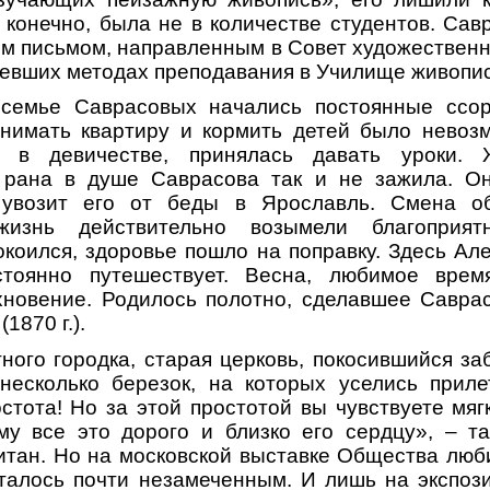
 конечно, была не в количестве студентов. Сав
им письмом, направленным в Совет художественн
ревших методах преподавания в Училище живопис
семье Саврасовых начались постоянные ссо
снимать квартиру и кормить детей было невоз
 в девичестве, принялась давать уроки. 
 рана в душе Саврасова так и не зажила. Он
 увозит его от беды в Ярославль. Смена об
жизнь действительно возымели благоприя
окоился, здоровье пошло на поправку. Здесь Ал
стоянно путешествует. Весна, любимое врем
хновение. Родилось полотно, сделавшее Савра
1870 г.).
ного городка, старая церковь, покосившийся за
несколько березок, на которых уселись приле
стота! Но за этой простотой вы чувствуете мя
му все это дорого и близко его сердцу», – т
итан. Но на московской выставке Общества люб
сталось почти незамеченным. И лишь на экспо