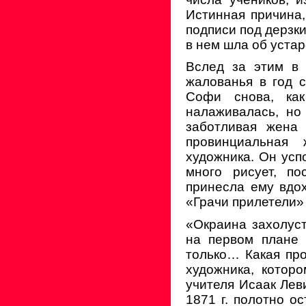
Истинная причина,
подписи под дерзк
в нем шла об уста
Вслед за этим в 
жалованья в год 
Софи снова, как
налаживалась, но
заботливая жена
провинциальная 
художника. Он усп
много рисует, по
принесла ему вдо
«Грачи прилетели» (
«Окраина захолуст
на первом плане 
только… Какая про
художника, которо
учителя Исаак Лев
1871 г. полотно о