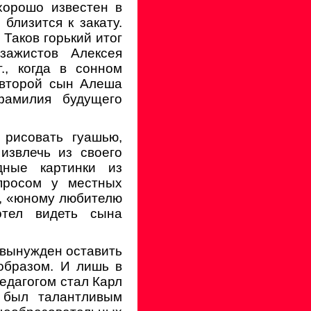
хорошо известен в
близится к закату.
 Таков горький итог
зажистов Алексея
., когда в сонном
 второй сын Алеша
фамилия будущего
 рисовать гуашью,
извлечь из своего
дные картинки из
просом у местных
ь, «юному любителю
отел видеть сына
 вынужден оставить
образом. И лишь в
педагогом стал Карл
н был талантливым