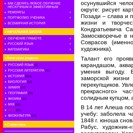
осунувшийся чело
КАК СДЕЛАТЬ ЛЮБОЕ ОБУЧЕНИЕ
НЕСКУЧНЫМ И ЭФФЕКТИВНЫМ
округе: рисует ка
РЕФЕРАТЫ
Позади – слава и п
ПОРТФОЛИО УЧЕНИКА
жизни и творчес
ВСЕМИРНАЯ ИСТОРИЯ
Кондратьевича Са
»
НАЧАЛЬНАЯ ШКОЛА
Замоскворечье в 
ОБУЧЕНИЕ ГРАМОТЕ
Соврасов (именн
РУССКИЙ ЯЗЫК
художника).
МАТЕМАТИКА
Талант его прояв
»
Категории раздела
карандашом, аква
РУССКИЙ ЯЗЫК
[5]
умения выгоду. 
РУССКАЯ ЛИТЕРАТУРА
[71]
ИСТОРИЯ
[319]
заморской жизни
БИОЛОГИЯ
[13]
перекупщиков. Увл
ХИМИЯ
[15]
прекрасного» ча
ГЕОГРАФИЯ
[50]
солидным купцом, 
ФИЗИКА
[12]
МХК
[19]
В 14 лет Алеша по
ИЗО
[61]
учебу: заболела 
ФИЗКУЛЬТУРА
[23]
1848 г. юноша снов
»
Статистика
Рабус, художник-