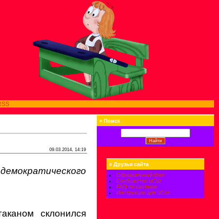
RSS
»
Поиск
09.03.2014, 14:19
»
Друзья сайта
емократического
Официальный блог
Сообщество uCoz
FAQ по системе
Инструкции для uCoz
аканом склонился