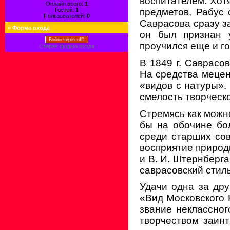
воспитателем. Хот
Онлайн всего:
1
Гостей:
1
предметов, Рабус
Пользователей:
0
Саврасова сразу за
»
Форма входа
он был признан 
Войти через uID
проучился еще и го
Старая форма входа
В 1849 г. Саврасо
На средства мецен
«видов с натуры».
смелость творческ
Стремясь как можно
бы на обочине бо
среди старших сов
восприятие природ
и В. И. Штернберг
саврасовский стиль
Удачи одна за дру
«Вид Московского 
звание неклассного
творчеством заин