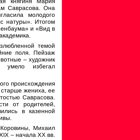
ая княгиня Мария
ам Саврасова. Она
гласила молодого
с натуры». Итогом
иенбаума» и «Вид в
академика.
излюбленной темой
йние поля. Пейзаж
ивотные – художник
, умело избегал
кого происхождения
 старше жениха, ее
стостью Саврасова.
сти от родителей,
ились в казенной
ивы.
 Коровины, Михаил
XIX – начала XX вв.