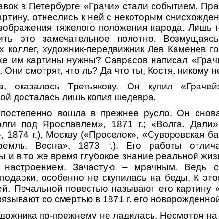
вок в Петербурге «Грачи» стали событием. Пра
артину, отнеслись к ней с некоторым снисхожден
зображения тяжелого положения народа. Лишь 
ить это замечательное полотно. Возмущаяс
 коллег, художник-передвижник Лев Каменев г
же им картины нужны? Саврасов написал «Грач
. Они смотрят, что ль? Да что ты, Костя, никому н
а, оказалось Третьякову. Он купил «Граче
рой досталась лишь копия шедевра.
постепенно вошла в прежнее русло. Он снова
олги под Ярославлем», 1871 г.; «Волга. Дали»
», 1874 г.), Москву («Проселок», «Суворовская ба
емль. Весна», 1873 г.). Его работы отлич
ы и в то же время глубокое знание реальной жиз
 настроением. Зачастую – мрачным. Ведь су
подарки, особенно не скупилась на беды. К эт
ей. Печальной повестью называют его картину 
язывают со смертью в 1871 г. его новорожденно
дожника по-прежнему не ладилась. Несмотря на 