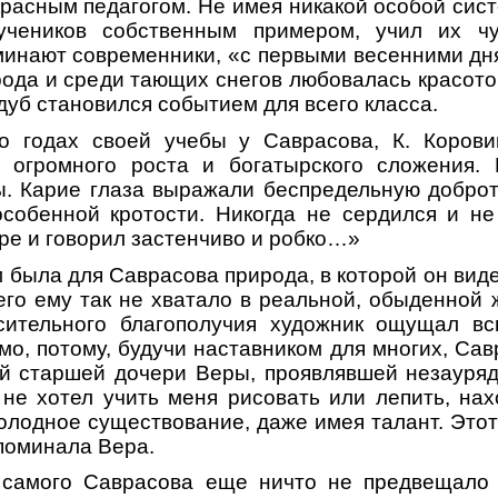
расным педагогом. Не имея никакой особой сис
чеников собственным примером, учил их чу
минают современники, «с первыми весенними дн
рода и среди тающих снегов любовалась красо
дуб становился событием для всего класса.
о годах своей учебы у Саврасова, К. Корови
 огромного роста и богатырского сложения.
. Карие глаза выражали беспредельную доброт
собенной кротости. Никогда не сердился и не
ире и говорил застенчиво и робко…»
была для Саврасова природа, в которой он виде
чего ему так не хватало в реальной, обыденной 
сительного благополучия художник ощущал вс
о, потому, будучи наставником для многих, Сав
ей старшей дочери Веры, проявлявшей незауряд
не хотел учить меня рисовать или лепить, нах
олодное существование, даже имея талант. Этот
споминала Вера.
 самого Саврасова еще ничто не предвещало 