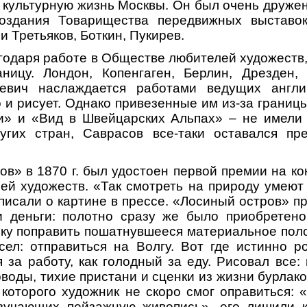
в культурную жизнь Москвы. Он был очень друже
оздания Товарищества передвижных выставо
 Третьяков, Боткин, Пукирев.
лагодаря работе в Обществе любителей художеств
аницу. Лондон, Копенгаген, Берлин, Дрезден
ьевич наслаждается работами ведущих англи
о и рисует. Однако привезенные им из-за границ
и» и «Вид в Швейцарских Альпах» – не имели у
угих стран, Саврасов все-таки оставался пр
ов» в 1870 г. был удостоен первой премии на ко
й художеств. «Так смотреть на природу умеют 
 писали о картине в прессе. «Лосиный остров» п
 и деньги: полотно сразу же было приобретено
ку поправить пошатнувшееся материальное пол
ел: отправиться на Волгу. Вот где истинно р
 за работу, как голодный за еду. Рисовал все
воды, тихие пристани и сценки из жизни бурлако
 которого художник не скоро смог оправиться: 
изучающих пейзажную живопись», его лишили к