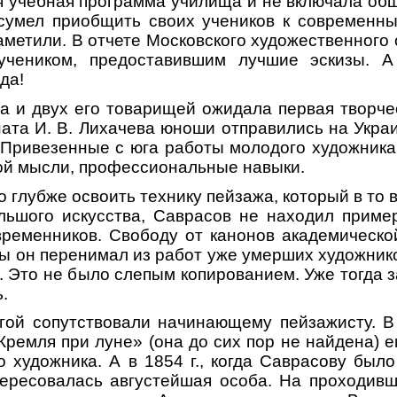
я учебная программа училища и не включала о
 сумел приобщить своих учеников к современны
метили. В отчете Московского художественного 
учеником, предоставившим лучшие эскизы. А
да!
ва и двух его товарищей ожидала первая творче
ата И. В. Лихачева юноши отправились на Укра
 Привезенные с юга работы молодого художника
ой мысли, профессиональные навыки.
 глубже освоить технику пейзажа, который в то 
льшого искусства, Саврасов не находил приме
ременников. Свободу от канонов академическо
ы он перенимал из работ уже умерших художнико
а. Это не было слепым копированием. Уже тогда 
.
гой сопутствовали начинающему пейзажисту. В 
Кремля при луне» (она до сих пор не найдена) 
 художника. А в 1854 г., когда Саврасову было
тересовалась августейшая особа. На проходивш