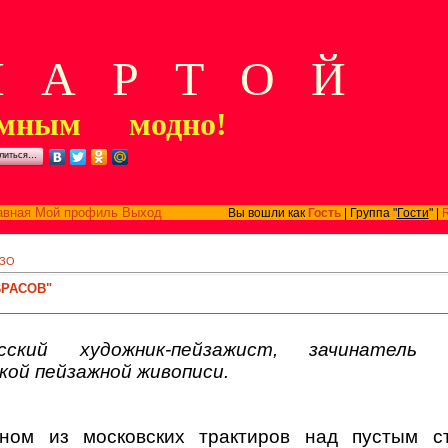
А Р Т О Й
мным модно!
литься…
авная
Мой профиль
Выход
Вы вошли как
Гость
| Группа "
Гости
" |
ЗО
ВРАСОВ"
ский художник-пейзажист, зачинатель д
ской пейзажной живописи.
ном из московских трактиров над пустым ст