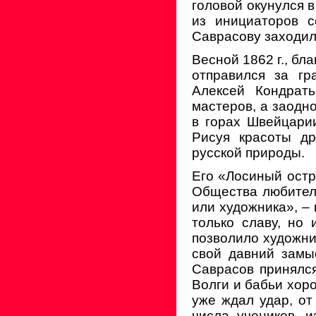
головой окунулся 
из инициаторов с
Саврасову заходили
Весной 1862 г., б
отправился за гр
Алексей Кондрат
мастеров, а заодн
в горах Швейцари
Рисуя красоты др
русской природы.
Его «Лосиный остр
Общества любителе
или художника», –
только славу, но
позволило художни
свой давний замыс
Саврасов принялся
Волги и бабьи хоро
уже ждал удар, от
числа учеников, 