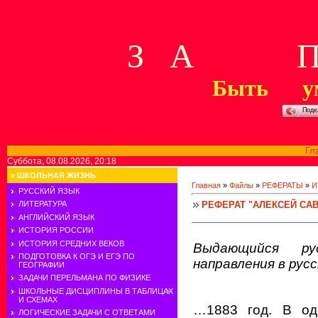
З А П 
Быть у
Поде
Гл
Суббота, 08.08.2026, 20:18
»
ШКОЛЬНАЯ ЖИЗНЬ
Главная
»
Файлы
»
РЕФЕРАТЫ
»
И
РУССКИЙ ЯЗЫК
РЕФЕРАТ "АЛЕКСЕЙ СА
ЛИТЕРАТУРА
АНГЛИЙСКИЙ ЯЗЫК
ИСТОРИЯ РОССИИ
ИСТОРИЯ СРЕДНИХ ВЕКОВ
Выдающийся рус
ПОДГОТОВКА К ОГЭ И ЕГЭ ПО
направления в рус
ГЕОГРАФИИ
ЗАДАЧИ ПЕРЕЛЬМАНА ПО ФИЗИКЕ
ШКОЛЬНЫЕ ДИСЦИПЛИНЫ В ТАБЛИЦАХ
И СХЕМАХ
…1883 год. В од
ЛОГИЧЕСКИЕ ЗАДАЧИ С ОТВЕТАМИ