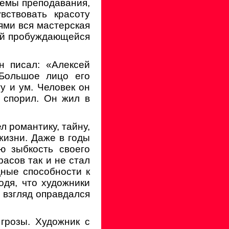
темы преподавания,
вствовать красоту
ями вся мастерская
той пробуждающейся
н писал: «Алексей
 Большое лицо его
у и ум. Человек он
 спорил. Он жил в
л романтику, тайну,
жизни. Даже в годы
ю зыбкость своего
расов так и не стал
ные способности к
одя, что художники
 взгляд оправдался
грозы. Художник с