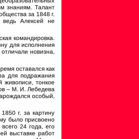
бщеобразовательных
м знаниям. Талант
общества за 1848 г.
 ведь Алексей не
ская командировка.
ину для исполнения
 отличали новизна,
время оставался как
ра для подражания
й живописи, тонкое
в – М. И. Лебедева
зарождался особый,
1850 г. за картину
ему было присвоено
 всего 24 года, его
ей выставке работ