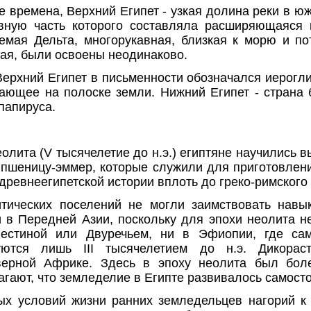
 времена, Верхний Египет - узкая долина реки в юж
вную часть которого составляла расширяющаяся 
емая Дельта, многорукавная, близкая к морю и п
ная, были освоены неодинаково.
 Верхний Египет в письменности обозначался иерог
тающее на полоске земли. Нижний Египет - страна 
папируса.
еолита (V тысячелетие до н.э.) египтяне научились
и пшеницу-эммер, которые служили для приготовлен
древнеегипетской истории вплоть до греко-римского
тических поселений не могли заимствовать нав
и в Передней Азии, поскольку для эпохи неолита н
лестиной или Двуречьем, ни в Эфиопии, где са
уются лишь III тысячелетием до н.э. Дикорас
верной Африке. Здесь в эпоху неолита был бол
гают, что земледелие в Египте развивалось самост
х условий жизни ранних земледельцев нагорий к 