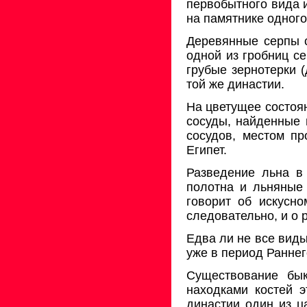
первобытного вида 
на памятнике одного
Деревянные серпы с
одной из гробниц се
грубые зернотерки 
той же династии.
На цветущее состоян
сосуды, найденные 
сосудов, местом пр
Египет.
Разведение льна в
полотна и льняные 
говорит об искусно
следовательно, и о 
Едва ли не все вид
уже в период Раннег
Существование бык
находками костей э
династии один из ц