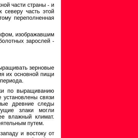
ной части страны - и
к северу часть этой
отому переполненная
лифом, изображавшим
болотных зарослей -
 выращивать зерновые
ия их основной пищи
 периода.
ыки по выращиванию
е установлены связи
мые древние следы
тущие злаки могли
ее влажный климат.
оятельным путем.
западу и востоку от