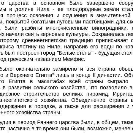
го царства в основном было завершено соору
емы в долине Нила - ее плодородные земли стал
я процесс освоения и осушения в значительной
ы, покрытой богатыми луговыми пастбищами для ско
х были разбиты многочисленные виноградники,
х начали сеять зерновые культуры. Сохранилась лег
оторому древнеегипетская традиция приписывает 
фиса плотину на Ниле, направив его воды по нов
ь был построен город "Белые стены" - будущая сто
под греческим названием Мемфис.
было окончательно замирено и вся страна объе
о и Верхнего Египта" лишь в конце II династии. О
го Египта в масштабах всей страны сыграло 
 в развитии сельского хозяйства, что позволило 
ндиозное строительство великих пирамид. Иррига
внеегипетского хозяйства. Объединение страны
ддержания в порядке, а также для расширения и 
нного хозяйства страны.
дия в период Раннего царства были, в общем, таким
отя частично в то время они были, возможно, менее