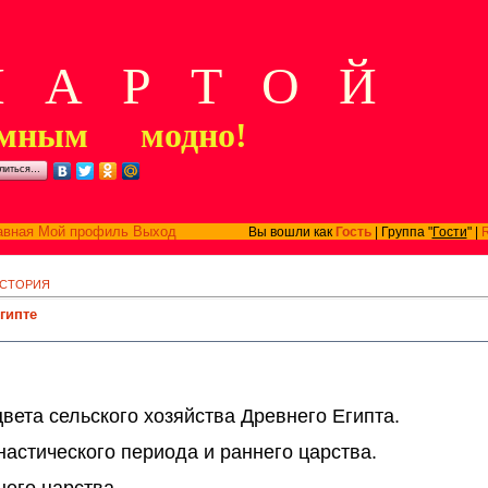
А Р Т О Й
мным модно!
литься…
авная
Мой профиль
Выход
Вы вошли как
Гость
| Группа "
Гости
" |
СТОРИЯ
гипте
вета сельского хозяйства Древнего Египта.
астического периода и раннего царства.
его царства.