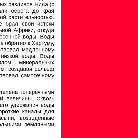
ых разливов Нила (с
али берега до края
ой растительностью.
е брал свои истоки
ьной Африки, откуда
весенней воды. Воды
 обратно к Хартуму,
бствовал медленному
 низкой воды. Воды
илом - минеральных
ем, создавая рельеф
твовал самотечному
зделена поперечными
й величины. Сквозь
шего удержания воды
ороткие каналы для
сыпи, возведенные
большими земляными