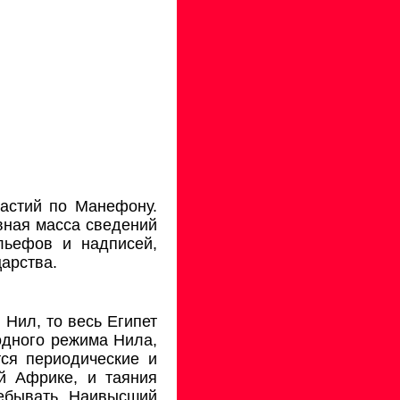
настий по Манефону.
овная масса сведений
льефов и надписей,
арства.
 Нил, то весь Египет
одного режима Нила,
ся периодические и
й Африке, и таяния
ребывать. Наивысший