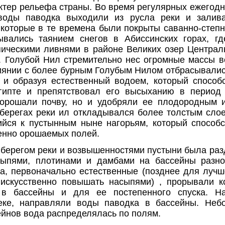
ктер рельефа страны. Во время регулярных ежегодн
воды паводка выходили из русла реки и залив
 которые в те времена были покрыты саванно-степн
вались таянием снегов в Абиссинских горах, гд
пическими ливнями в районе Великих озер Централ
 Голубой Нил стремительно нес огромные массы 
иянии с более бурным Голубым Нилом отбрасывались
 и образуя естественный водоем, который спосо
гипте и препятствовал его высыханию в период
 орошали почву, но и удобряли ее плодородным 
 берегах реки ил откладывался более толстым сло
йся к пустынным ныне нагорьям, который способс
енно орошаемых полей.
берегом реки и возвышенностями пустыни была ра
ыпями, плотинами и дамбами на бассейны разно
а, первоначально естественные (позднее для луч
 искусственно повышать насыпями) , прорывали к
 в бассейны и для ее постепенного спуска. На
еке, направляли воды паводка в бассейны. Не
ейнов вода распределялась по полям.