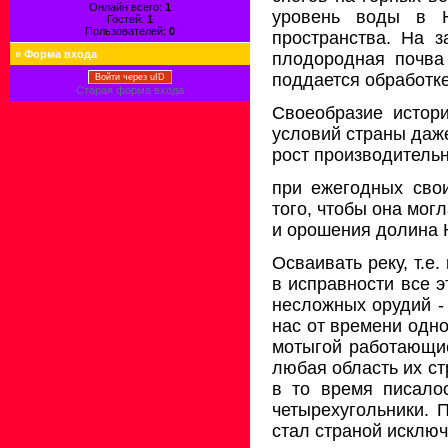
Онлайн всего:
1
уровень воды в Н
Гостей:
1
Пользователей:
0
пространства. На з
»
Форма входа
плодородная почва
поддается обработк
Войти через uID
Старая форма входа
Своеобразие истор
условий страны даж
рост производитель
при ежегодных сво
того, чтобы она мог
и орошения долина Н
Осваивать реку, т.е
в исправности все 
несложных орудий -
нас от времени одно
мотыгой работающие
любая область их ст
в то время писало
четырехугольники. 
стал страной исклю