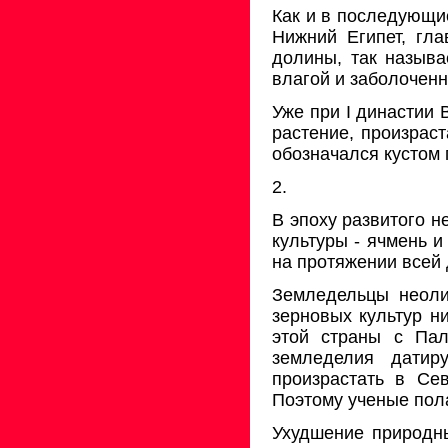
Как и в последующие
Нижний Египет, гла
долины, так называ
влагой и заболочен
Уже при I династии
растение, произрас
обозначался кустом 
2.
В эпоху развитого н
культуры - ячмень 
на протяжении всей 
Земледельцы неоли
зерновых культур н
этой страны с Па
земледелия датир
произрастать в Се
Поэтому ученые пола
Ухудшение природны