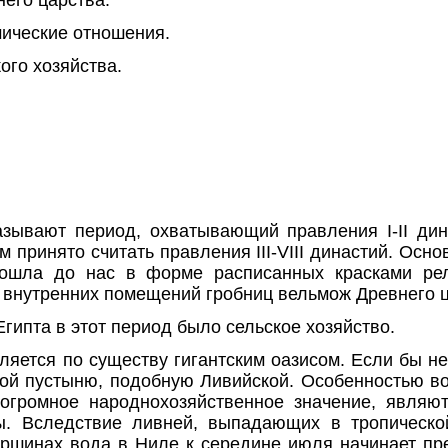
мические отношения.
ого хозяйства.
зывают период, охватывающий правления I-II ди
 принято считать правления III-VIII династий. Осн
ошла до нас в форме расписанных красками ре
внутренних помещений гробниц вельмож Древнего ц
гипта в этот период было сельское хозяйство.
яется по существу гигантским оазисом. Если бы не
ой пустыню, подобную Ливийской. Особенностью в
огромное народнохозяйственное значение, являют
ы. Вследствие ливней, выпадающих в тропическо
ершинах вода в Ниле к середине июля начинает п