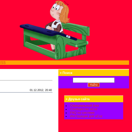
RSS
»
Поиск
01.12.2012, 20:40
»
Друзья сайта
Официальный блог
Сообщество uCoz
FAQ по системе
Инструкции для uCoz