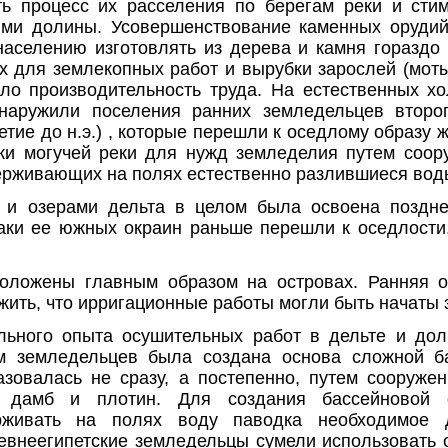
ь процесс их расселения по берегам реки и сти
ями долины. Усовершенствование каменных орудий
аселению изготовлять из дерева и камня гораздо
 для землекопных работ и вырубки зарослей (мотыг
ло производительность труда. На естественных х
наружили поселения ранних земледельцев второг
етие до н.э.) , которые перешли к оседлому образу 
ки могучей реки для нужд земледелия путем соо
ерживающих на полях естественно разлившиеся вод
 и озерами дельта в целом была освоена поздн
ки ее южных окраин раньше перешли к оседлости
оложены главным образом на островах. Ранняя о
ить, что ирригационные работы могли быть начаты 
льного опыта осушительных работ в дельте и до
м земледельцев была создана основа сложной б
зовалась не сразу, а постепенно, путем сооруже
 дамб и плотин. Для создания бассейновой 
рживать на полях воду паводка необходимое 
внеегипетские земледельцы сумели использовать 