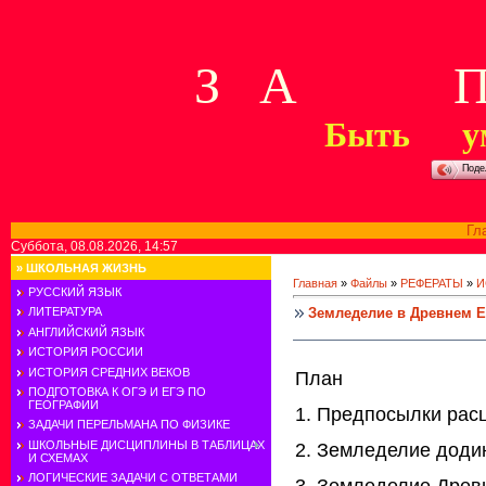
З А П 
Быть у
Поде
Гл
Суббота, 08.08.2026, 14:57
»
ШКОЛЬНАЯ ЖИЗНЬ
Главная
»
Файлы
»
РЕФЕРАТЫ
»
И
РУССКИЙ ЯЗЫК
Земледелие в Древнем Е
ЛИТЕРАТУРА
АНГЛИЙСКИЙ ЯЗЫК
ИСТОРИЯ РОССИИ
ИСТОРИЯ СРЕДНИХ ВЕКОВ
План
ПОДГОТОВКА К ОГЭ И ЕГЭ ПО
ГЕОГРАФИИ
1. Предпосылки расц
ЗАДАЧИ ПЕРЕЛЬМАНА ПО ФИЗИКЕ
ШКОЛЬНЫЕ ДИСЦИПЛИНЫ В ТАБЛИЦАХ
2. Земледелие додин
И СХЕМАХ
ЛОГИЧЕСКИЕ ЗАДАЧИ С ОТВЕТАМИ
3. Земледелие Древн