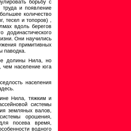
мулировать борьбу с
 труда и появление
 большее количество
, тесел и топоров) ,
олмах вдоль берегов
о додинастического
жизни. Они научились
ружения примитивных
ы паводка.
ее долины Нила, но
, чем население юга
седлость населения
здесь.
лине Нила, тяжким и
ассейновой системы
ния земляных валов,
системы орошения,
для посева время,
особенности водного