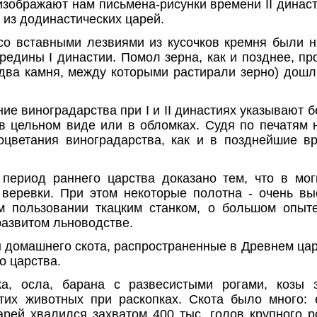
изображают нам письмена-рисунки времени II династ
 из додинастических царей.
о вставными лезвиями из кусочков кремня были 
редины I династии. Помол зерна, как и позднее, п
(два камня, между которыми растирали зерно) дошл
ие виноградарства при I и II династиях указывают
в цельном виде или в обломках. Судя по печатям 
оцветания виноградарства, как и в позднейшие 
 период раннего царства доказано тем, что в мо
веревки. При этом некоторые полотна - очень выс
м пользовании ткацким станком, о большом опыт
развитом льноводстве.
ы домашнего скота, распространенные в Древнем цар
о царства.
а, осла, барана с развесистыми рогами, козы з
тих животных при раскопках. Скота было много:
арей хвалился захватом 400 тыс. голов крупного ро