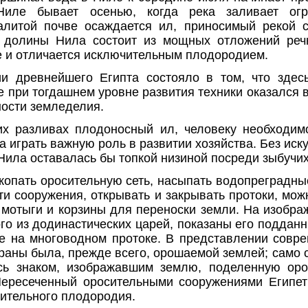
иле бывает осенью, когда река заливает ог
алитой почве осаждается ил, приносимый рекой 
 долины Нила состоит из мощных отложений речн
е и отличается исключительным плодородием.
ии древнейшего Египта состояло в том, что здес
е при тогдашнем уровне развития техники оказался
ности земледелия.
их разливах плодоносный ил, человеку необходим
ла играть важную роль в развитии хозяйства. Без ис
ила оставалась бы топкой низиной посреди зыбучих
. копать оросительную сеть, насыпать водопреградн
эти сооружения, открывать и закрывать протоки, мо
 мотыги и корзины для переноски земли. На изобр
го из додинастических царей, показаны его поддан
 на многоводном протоке. В представлении совре
раны была, прежде всего, орошаемой землей; само с
сь знаком, изображавшим землю, поделенную оро
Пересеченный оросительными сооружениями Египет
чительного плодородия.