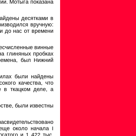
ии. Мотыга показана
найдены десятками в
роизводился вручную:
и до нас от времени
 бесчисленные винные
на глиняных пробках
времена, был Нижний
гилах были найдены
окого качества, что
е в ткацком деле, а
стве, были известны
асвидетельствовано
 еще около начала I
гатого и 1 422 тыс.