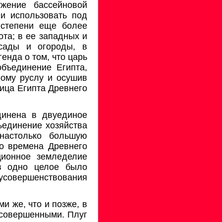
жение бассейновой
и использовать под
 степени еще более
та; в ее западных и
 сады и огороды, в
енда о том, что царь
объединение Египта,
ому руслу и осушив
лица Египта Древнего
динена в двуединое
бъединение хозяйства
настолько большую
во времена Древнего
ционное земледелие
 в одно целое было
усовершенствования
и же, что и позже, в
 совершенными. Плуг