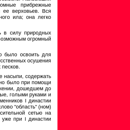
ромные прибрежные
с ее верховьев. Вся
ого ила; она легко
ь в силу природных
 возможным огромный
о было освоить для
кусственных осушения
 песков.
ые насыпи, содержать
жно было при помощи
ажении, дошедшем до
ные, голыми руками и
менников I династии
лово "область" (ном)
сительной сетью на
 уже при I династии