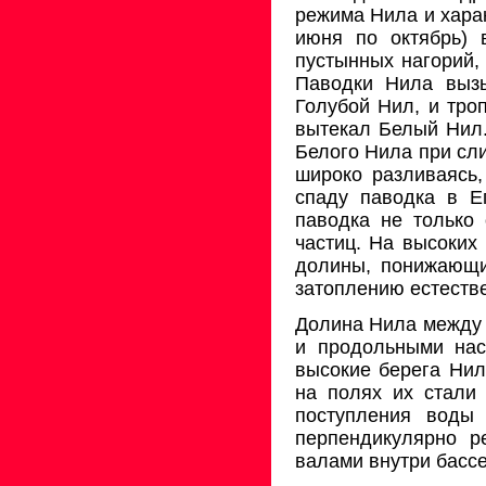
режима Нила и хара
июня по октябрь) 
пустынных нагорий,
Паводки Нила вызы
Голубой Нил, и тро
вытекал Белый Нил.
Белого Нила при сл
широко разливаясь,
спаду паводка в Е
паводка не только
частиц. На высоких
долины, понижающи
затоплению естеств
Долина Нила между 
и продольными нас
высокие берега Нил
на полях их стали
поступления воды
перпендикулярно р
валами внутри басс