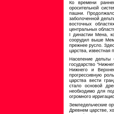
Ко времени ранне
оросительной сист
пашни. Продолжалс
заболоченной дельт
восточных областя
центральных областя
I династии Мена, к
соорудил выше Мем
прежнее русло. Здес
царства, известная 
Население дельты 
государство "Нижнег
Нижнего и Верхне
прогрессивную роль
царства вести гра
стало основой дре
необходимо для по
огромного ирригацио
Земледельческие ору
Древнем царстве, х