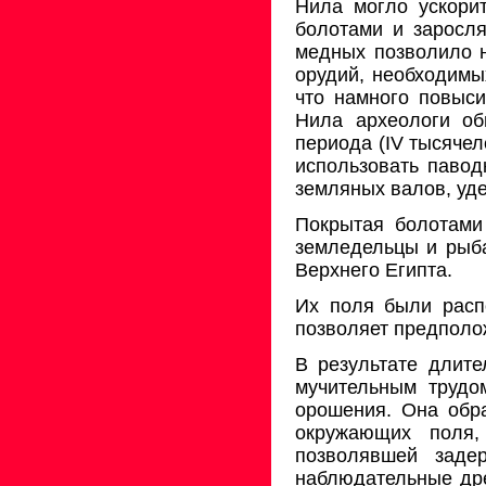
Нила могло ускорит
болотами и заросл
медных позволило н
орудий, необходимых
что намного повыси
Нила археологи об
периода (IV тысячел
использовать павод
земляных валов, уд
Покрытая болотами
земледельцы и рыба
Верхнего Египта.
Их поля были расп
позволяет предполож
В результате длите
мучительным трудо
орошения. Она обра
окружающих поля,
позволявшей заде
наблюдательные дре