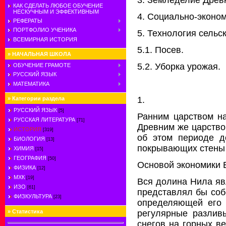
КАК СДЕЛАТЬ ЛЮБОЕ ОБУЧЕНИЕ
НЕСКУЧНЫМ И ЭФФЕКТИВНЫМ
4. Социально-эконо
РЕФЕРАТЫ
ПОРТФОЛИО УЧЕНИКА
5. Технология сельск
ВСЕМИРНАЯ ИСТОРИЯ
5.1. Посев.
»
НАЧАЛЬНАЯ ШКОЛА
5.2. Уборка урожая.
ОБУЧЕНИЕ ГРАМОТЕ
РУССКИЙ ЯЗЫК
МАТЕМАТИКА
1.
»
Категории раздела
РУССКИЙ ЯЗЫК
[5]
Ранним царством на
РУССКАЯ ЛИТЕРАТУРА
[71]
Древним же царством
ИСТОРИЯ
[319]
об этом периоде д
БИОЛОГИЯ
[13]
покрывающих стены 
ХИМИЯ
[15]
ГЕОГРАФИЯ
[50]
Основой экономики Е
ФИЗИКА
[12]
МХК
[19]
Вся долина Нила явл
ИЗО
[61]
представлял бы соб
ФИЗКУЛЬТУРА
[23]
определяющей его 
регулярные разлив
»
Статистика
снегов на горных в