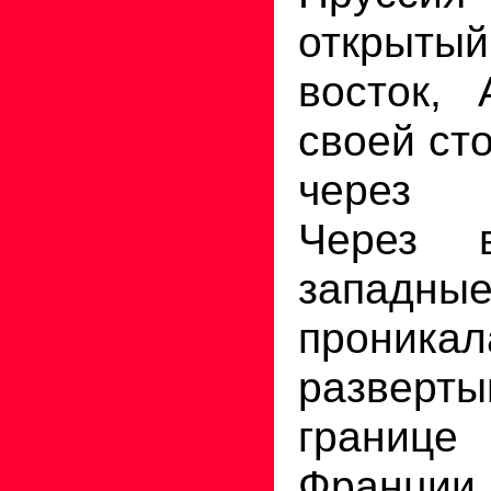
открыт
восток, 
своей ст
через с
Через 
западн
проникал
развер
грани
Франц