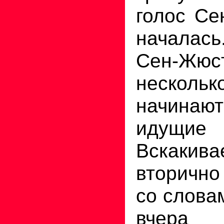
голос Се
началась
Сен-Жю
несколь
начинают
идущие
Вскакив
вторично
со слова
вчера 