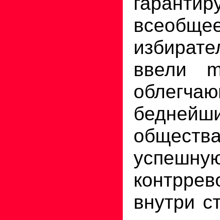
гаранти
всеобще
избирате
ввели m
облегч
бедней
общес
успешн
контррев
внутри с