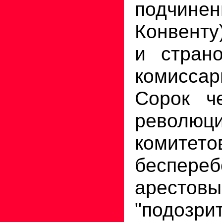
подчине
Конвенту)
и страно
комисса
Сорок ч
революц
комитето
беспереб
арестовы
"подозри