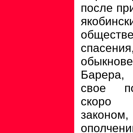
после пр
якобинс
обществе
спас
обыкно
Барера,
свое по
скоро 
законом,
ополче