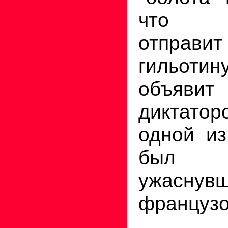
что Р
отпра
гильот
объя
диктат
одной из
был 
ужасну
французо