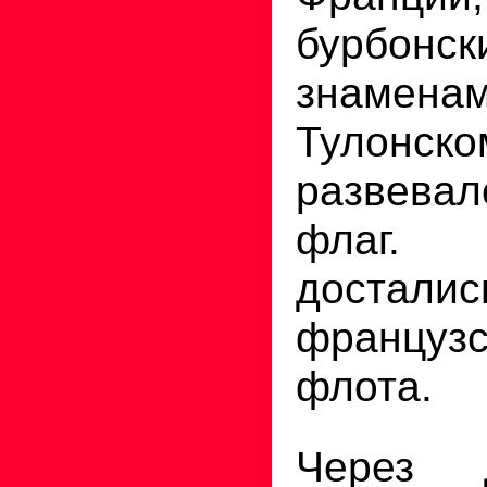
бурбонск
знаме
Тулонск
развевал
флаг. 
достал
французс
флота.
Через 