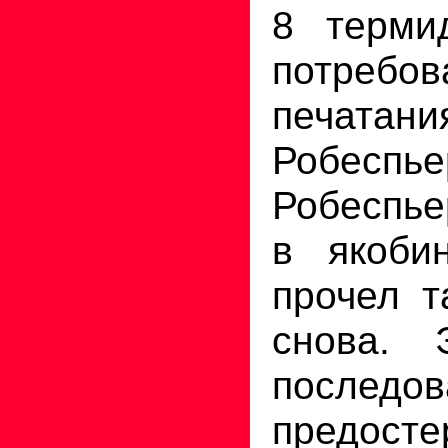
8 терми
потребо
печат
Робесп
Робеспье
в якоби
прочел т
снова. 
последов
предосте