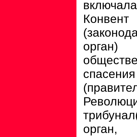
включа
Конвент
(законод
орган)
обществе
спасения
(прави
Революц
трибунал
орган, 