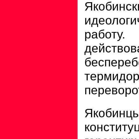
Якобинск
идеологи
работу.
действов
беспер
термидор
переворо
Якобин
конститу