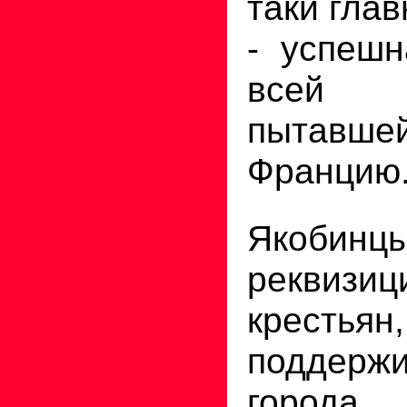
таки глав
- успешн
всей 
пытавшей
Францию
Якобин
реквиз
крест
поддерж
города,