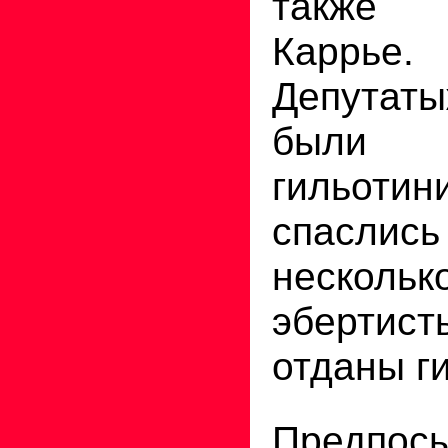
также 
Каррье.
Депутат
был
гильотин
спасл
нескольк
эбертист
отданы г
Предпос