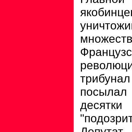
якобинце
уничтож
множеств
Французс
революц
трибуна
посылал 
десятки
"подозри
Депута