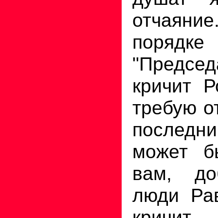
отчаяние
порядке 
"Председ
кричит Р
требую о
последни
может б
вам, до
люди Рав
кричит