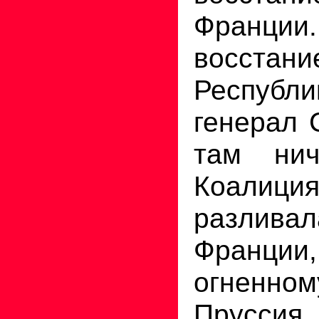
Франци
восста
Республи
генерал 
там нич
Коалиц
разлива
Франци
огненн
Прусси