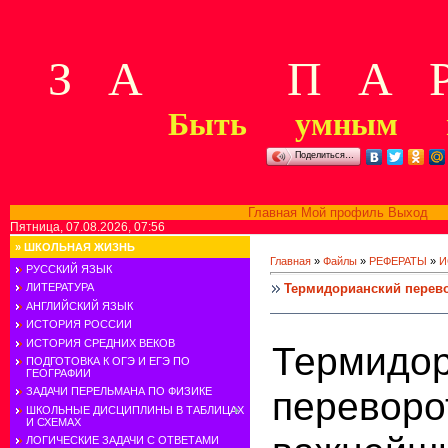
З А П А Р
Быть умным м
Поделиться…
Главная
Мой профиль
Выход
В
Пятница, 07.08.2026, 07:56
»
ШКОЛЬНАЯ ЖИЗНЬ
Главная
»
Файлы
»
РЕФЕРАТЫ
»
И
РУССКИЙ ЯЗЫК
Термидорианский перев
ЛИТЕРАТУРА
АНГЛИЙСКИЙ ЯЗЫК
ИСТОРИЯ РОССИИ
ИСТОРИЯ СРЕДНИХ ВЕКОВ
Термидор
ПОДГОТОВКА К ОГЭ И ЕГЭ ПО
ГЕОГРАФИИ
перевор
ЗАДАЧИ ПЕРЕЛЬМАНА ПО ФИЗИКЕ
ШКОЛЬНЫЕ ДИСЦИПЛИНЫ В ТАБЛИЦАХ
И СХЕМАХ
ЛОГИЧЕСКИЕ ЗАДАЧИ С ОТВЕТАМИ