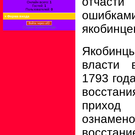
отчасти
Онлайн всего:
1
Гостей:
1
Пользователей:
0
ошибка
»
Форма входа
Войти через uID
якобинце
Старая форма входа
Якобин
власти 
1793 года
восстани
приход
ознамено
восста