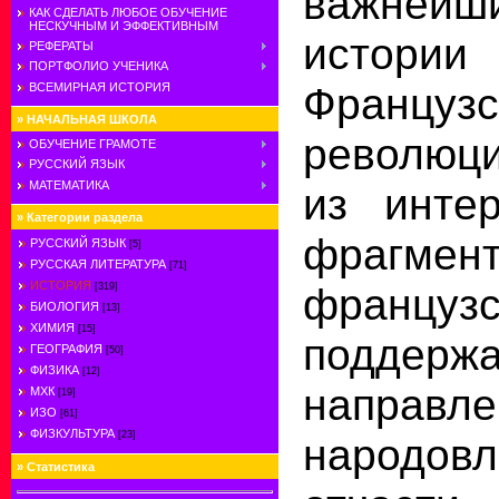
важнейш
КАК СДЕЛАТЬ ЛЮБОЕ ОБУЧЕНИЕ
НЕСКУЧНЫМ И ЭФФЕКТИВНЫМ
истори
РЕФЕРАТЫ
ПОРТФОЛИО УЧЕНИКА
Французс
ВСЕМИРНАЯ ИСТОРИЯ
»
НАЧАЛЬНАЯ ШКОЛА
революц
ОБУЧЕНИЕ ГРАМОТЕ
РУССКИЙ ЯЗЫК
МАТЕМАТИКА
из инте
»
Категории раздела
фрагмен
РУССКИЙ ЯЗЫК
[5]
РУССКАЯ ЛИТЕРАТУРА
[71]
ИСТОРИЯ
францу
[319]
БИОЛОГИЯ
[13]
ХИМИЯ
[15]
поддержа
ГЕОГРАФИЯ
[50]
ФИЗИКА
[12]
направл
МХК
[19]
ИЗО
[61]
ФИЗКУЛЬТУРА
[23]
народов
»
Статистика