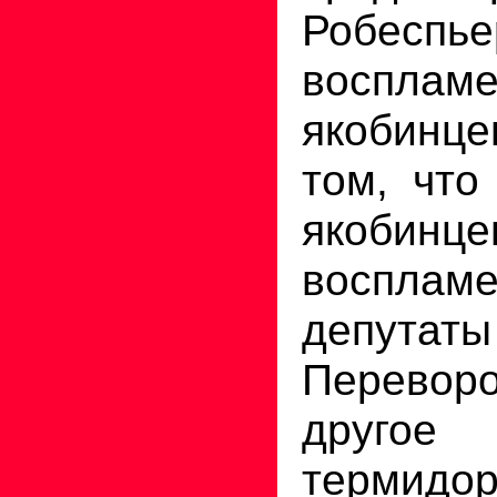
Робеспье
восплам
якобинц
том, что
якобинце
воспла
депутат
Переворо
друго
термидо