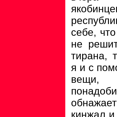
якобинце
республи
себе, чт
не решит
тирана, 
я и с по
вещи
понадо
обнажае
кинжал и