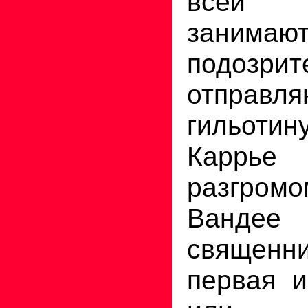
всей
занимаю
подозр
отправ
гильоти
Каррье
разгромо
Вандее
священ
первая и