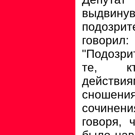
выдвину
подозрит
говорил:
"Подозр
те, к
действия
сношени
сочинени
говоря, 
было нав