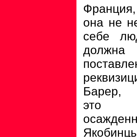
Франция
она не н
себе лю
долж
поста
реквизиц
Барер, -
это г
осажден
Якобин