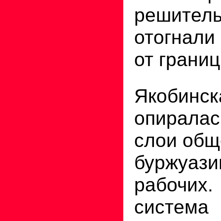
решител
отогнал
от грани
Якобинск
опиралас
слои общ
буржуаз
рабочих
систем