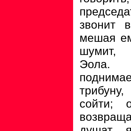
председ
звонит в
мешая ем
шумит,
Эола. 
подни
трибуну
сойти; 
возвра
душат я