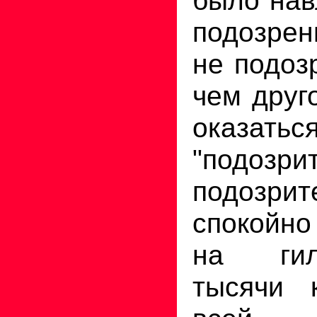
подозрен
не подоз
чем друг
оказатьс
"подоз
подозри
спокойно
на гил
тысячи 