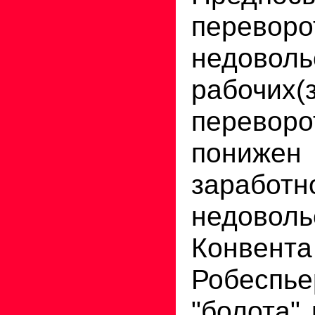
переворо
недоволь
рабочих(
перев
пониже
заработ
недовол
Конвент
Робеспье
"болота"