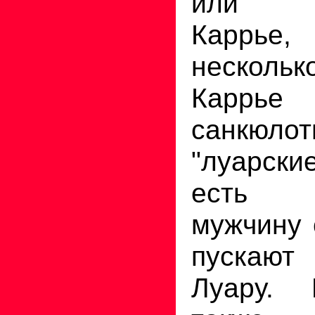
или п
Каррье,
нескольк
Карр
санкюло
"луарски
есть 
мужчину 
пускают
Луару. 