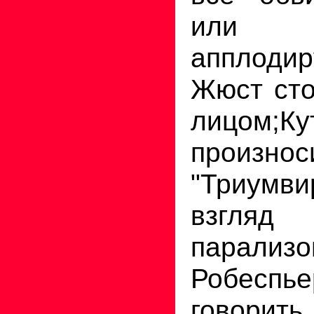
или 
апплод
Жюст сто
лицом;Ку
произнос
"Триумви
взгля
парализо
Робеспь
гово