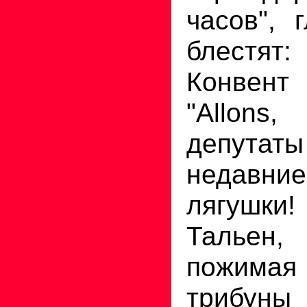
часов", 
блестят:
Конвен
"Allon
депута
недавн
лягушки
Тальен
пожима
трибун