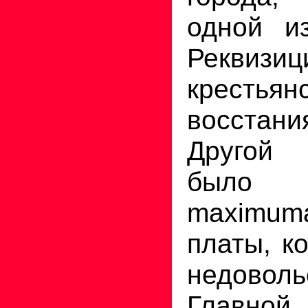
одной и
Реквизиц
крестьян
восстан
Другой
было 
maximum
платы, к
недоволь
Главно