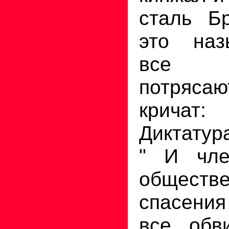
сталь Бр
это наз
все вс
потряса
кричат
Диктатур
" И чле
обществе
спасени
все обви