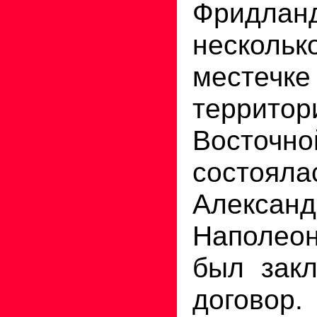
Фридла
нескол
местечке
территор
Восточн
состоял
Алекс
Наполе
был зак
договор.