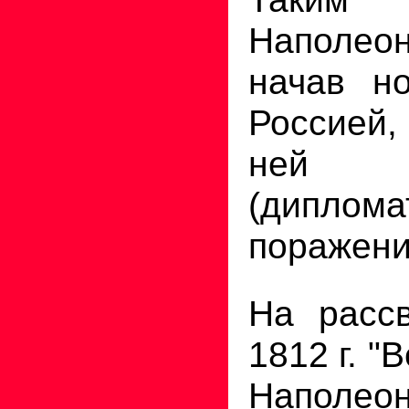
Наполе
начав н
Россией
ней 
(диплома
поражени
На расс
1812 г. "
Наполео