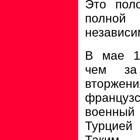
Это пол
пол
независи
В мае 1
чем за
вторжен
француз
военный
Турцией
Таким