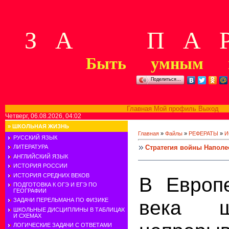
З А П А Р
Быть умным м
Поделиться…
Главная
Мой профиль
Выход
В
Четверг, 06.08.2026, 04:02
»
ШКОЛЬНАЯ ЖИЗНЬ
Главная
»
Файлы
»
РЕФЕРАТЫ
»
И
РУССКИЙ ЯЗЫК
Стратегия войны Наполе
ЛИТЕРАТУРА
АНГЛИЙСКИЙ ЯЗЫК
ИСТОРИЯ РОССИИ
ИСТОРИЯ СРЕДНИХ ВЕКОВ
В Европ
ПОДГОТОВКА К ОГЭ И ЕГЭ ПО
ГЕОГРАФИИ
века ш
ЗАДАЧИ ПЕРЕЛЬМАНА ПО ФИЗИКЕ
ШКОЛЬНЫЕ ДИСЦИПЛИНЫ В ТАБЛИЦАХ
И СХЕМАХ
ЛОГИЧЕСКИЕ ЗАДАЧИ С ОТВЕТАМИ