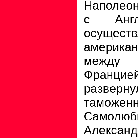
Наполеон
с Англ
осущес
американ
между 
Францие
разверну
таможе
Самолюб
Александ