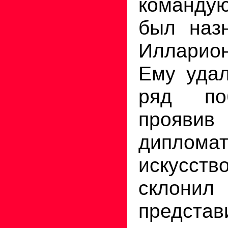
команду
был наз
Илларион
Ему удал
ряд по
проявив
дипломат
искусст
склони
предст