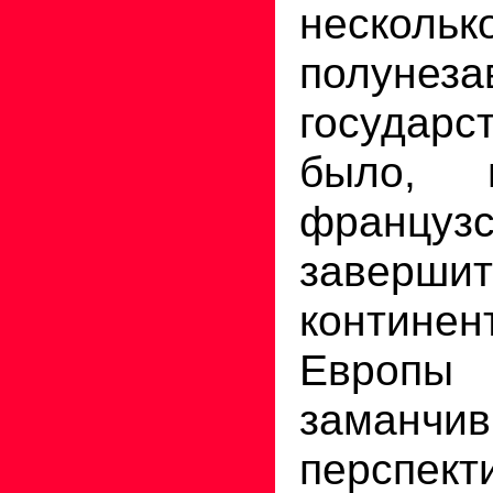
нескольк
полунеза
госуда
было, 
французс
заверши
континен
Европы
заманчи
перспект