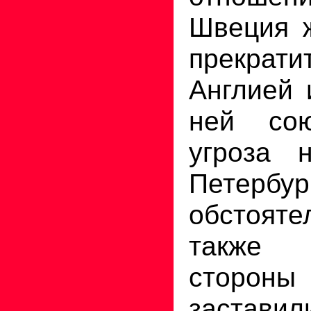
Швеция ж
прекрати
Англией 
ней сою
угроза 
Петер
обстоя
также
сторон
заставил