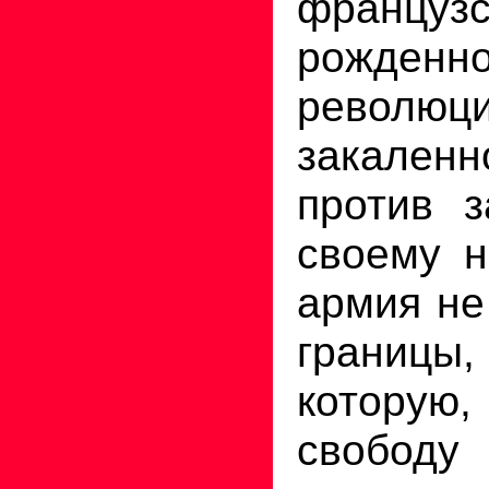
француз
рожд
рево
закален
против з
своему н
армия не
границ
которую,
свободу 