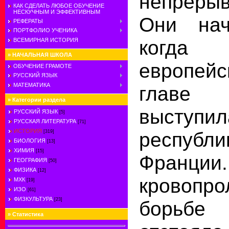
непрер
КАК СДЕЛАТЬ ЛЮБОЕ ОБУЧЕНИЕ
НЕСКУЧНЫМ И ЭФФЕКТИВНЫМ
Они нач
РЕФЕРАТЫ
ПОРТФОЛИО УЧЕНИКА
когда
ВСЕМИРНАЯ ИСТОРИЯ
»
НАЧАЛЬНАЯ ШКОЛА
европейс
ОБУЧЕНИЕ ГРАМОТЕ
РУССКИЙ ЯЗЫК
МАТЕМАТИКА
главе 
»
Категории раздела
выступ
РУССКИЙ ЯЗЫК
[5]
РУССКАЯ ЛИТЕРАТУРА
[71]
ИСТОРИЯ
республи
[319]
БИОЛОГИЯ
[13]
ХИМИЯ
[15]
Фран
ГЕОГРАФИЯ
[50]
ФИЗИКА
[12]
кровопро
МХК
[19]
ИЗО
[61]
ФИЗКУЛЬТУРА
[23]
борьб
»
Статистика