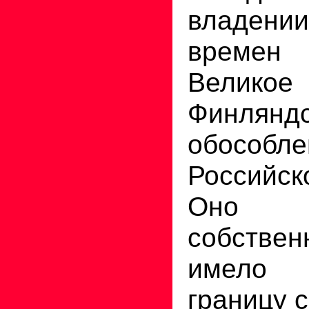
владени
времен
Велико
Финлян
обособл
Российс
Оно 
собствен
имело 
границу с