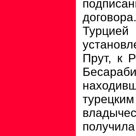
подписа
договор
Турц
установ
Прут, к 
Бесараб
находи
турецким
владычес
получил