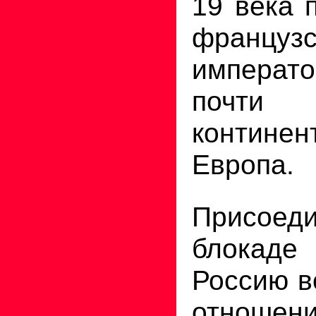
19 века 
французс
императо
поч
континен
Европа.
Присое
блокад
Россию в
отношени