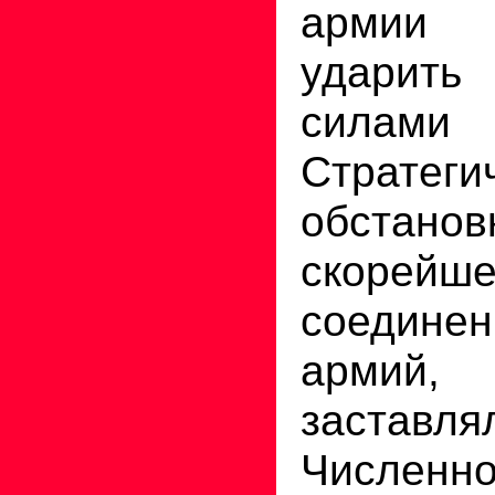
армии 
ударит
силами 
Стратеги
обстанов
скорейше
соедин
арми
заставля
Численн