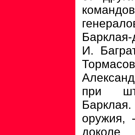
командо
генера
Барклая-
И. Багра
Торм
Александ
при шт
Барклая.
оружия, 
доколе