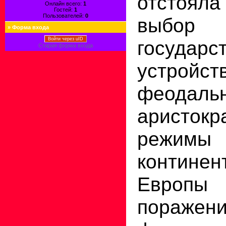
отстояла
Онлайн всего:
1
Гостей:
1
Пользователей:
0
выбо
»
Форма входа
Войти через uID
государс
Старая форма входа
устройс
феодальн
аристокр
режимы
континен
Европ
пора