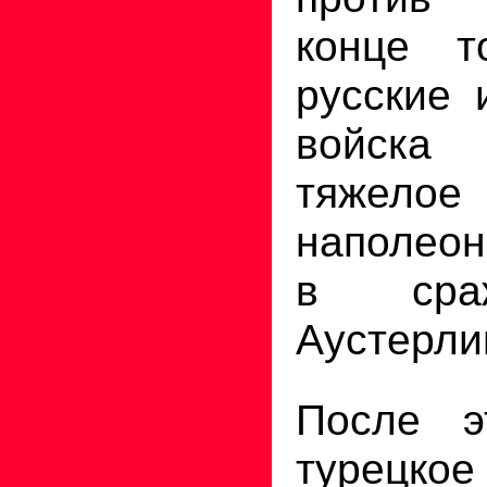
конце т
русские 
войска
тяжелое 
наполеон
в сра
Аустерли
После э
турецкое