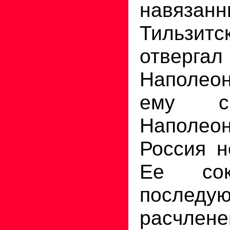
навяз
Тильзит
отверг
Наполео
ему с
Наполео
Россия н
Ее сок
последу
расчле