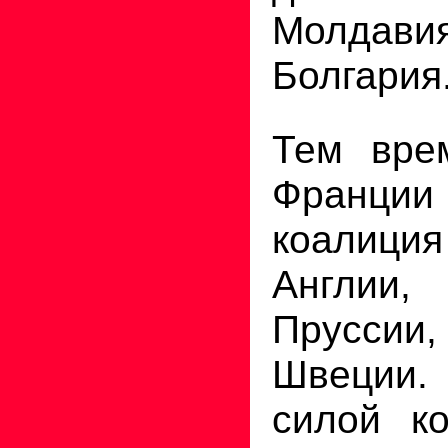
Молдави
Болгария
Тем вре
Франци
коалици
Англии
Пруссии
Швеции
силой к