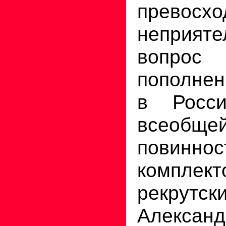
превосхо
неприят
вопрос
пополнен
в Росс
всеобщ
повинн
комплект
рекрутск
Алексан