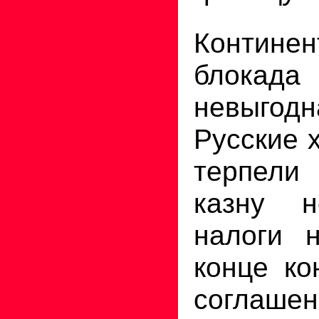
Континен
блок
невыго
Русские 
терпел
казну н
налоги н
конце ко
согл