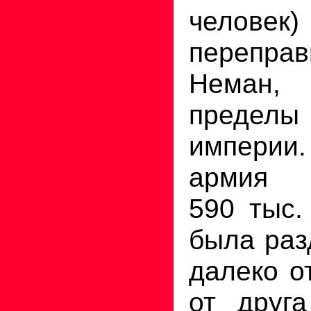
чело
переправ
Неман, 
пределы
импери
армия 
590 тыс.
была раз
далеко о
от друга