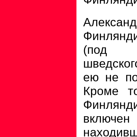
Алексан
Финлянд
(под
шведског
ею не по
Кроме то
Финля
включе
находи