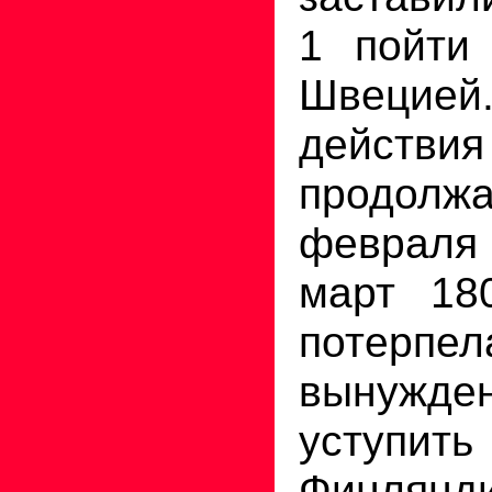
1 пойти
Швецие
действия
продо
февраля 
март 18
потерпел
вынуж
уступи
Финлянд