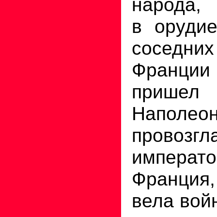
народа, 
в орудие
соседни
Франци
прише
Наполео
провозгл
императ
Франция,
вела вой