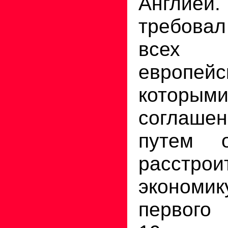
Англи
требовал
всех п
европейс
которы
соглаш
путем 
расстрои
экономи
первого