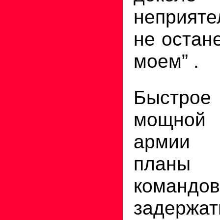
неприяте
не остан
моем” .
Быстрое
мощной 
армии 
планы
командов
задержа