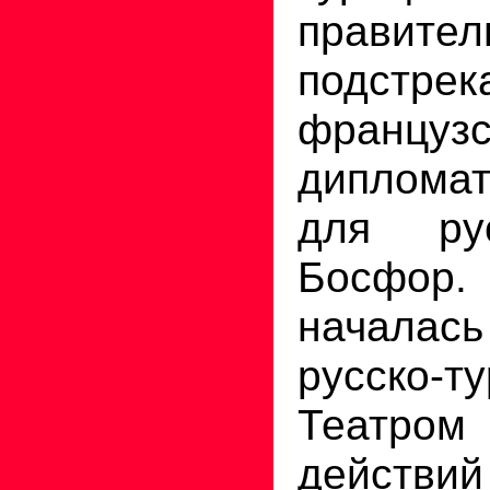
правител
подстрек
французс
дипломат
для ру
Босфор
начала
русско-т
Театро
дейст