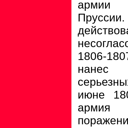
армии
Прусси
действов
несогла
1806-180
нане
серьезн
июне 180
армия 
пораж