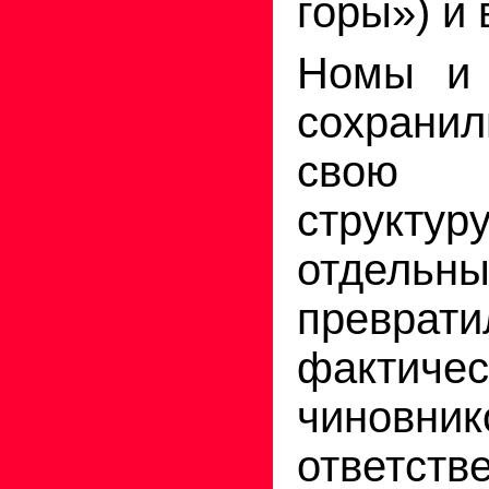
горы») и 
Номы и 
сохран
свою в
струк
отдел
преврат
факт
чиновник
ответст