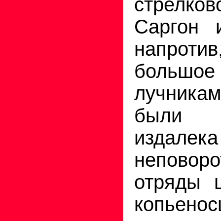
стрелко
Саргон 
напроти
большо
лучник
были 
издале
неповоро
отряды 
копьен