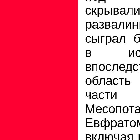
скрыва
развал
сыграл 
в ис
впосле
област
част
Месопот
Евфрато
включая 