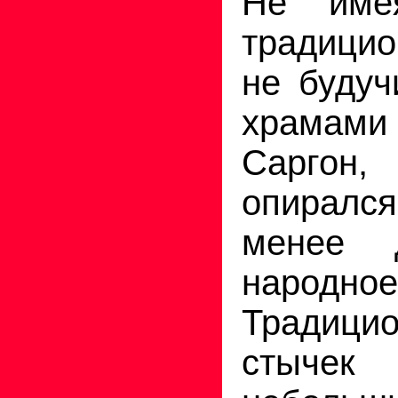
Не име
традици
не будуч
храмам
Саргон, 
опирался
менее д
народно
Традицио
стыч