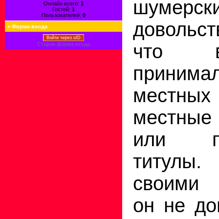
шумерск
Онлайн всего:
1
Гостей:
1
Пользователей:
0
довольст
»
Форма входа
Войти через uID
что 
Старая форма входа
приним
местны
местны
или пр
титулы
своими 
он не до