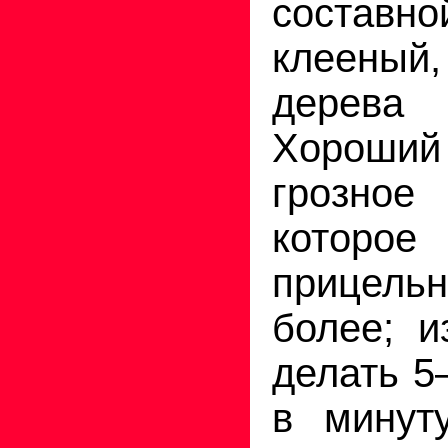
соста
клееный,
дерев
Хороши
грозно
кото
прицельн
более; и
делать 5
в минут