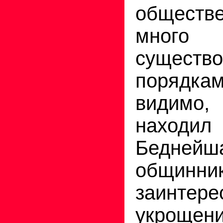
обществ
много н
существ
порядкам
видимо,
находил
Бедней
общинн
заинте
укрощен