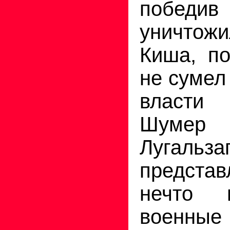
победив
уничто
Киша, по
не сумел
власти 
Шум
Лугальза
предст
нечто 
военные