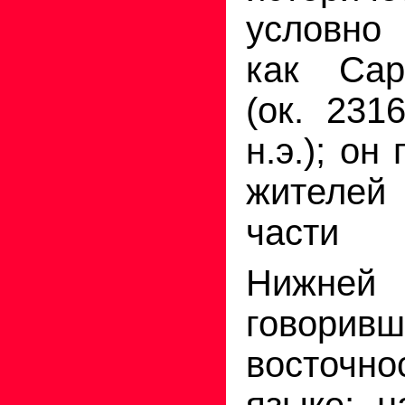
условно 
как Сар
(ок. 231
н.э.); он
жителе
части
Нижней 
говор
восточно
языке; н