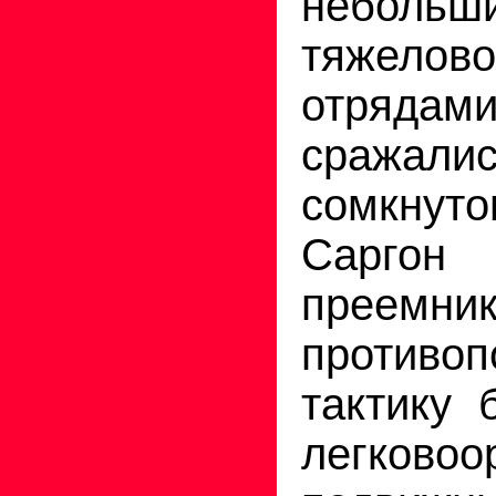
небольш
тяжелов
отряда
сраж
сомкну
Сарг
преемни
противоп
тактику 
легковоо