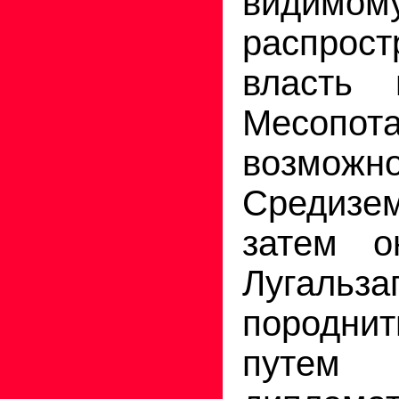
видимому
распрос
власть
Месопот
возмож
Средизе
затем о
Лугальза
породн
путем