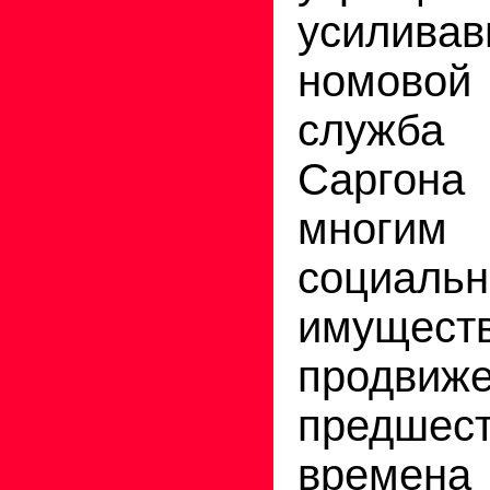
усилива
номово
служба
Сарго
многим
соци
имущест
продвиже
предшес
времена