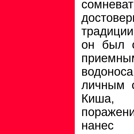
сомне
достове
традиции
он был 
прием
водоноса
личным с
Киша,
поражен
нане