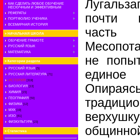
Лугальза
КАК СДЕЛАТЬ ЛЮБОЕ ОБУЧЕНИЕ
НЕСКУЧНЫМ И ЭФФЕКТИВНЫМ
РЕФЕРАТЫ
почти 
ПОРТФОЛИО УЧЕНИКА
ВСЕМИРНАЯ ИСТОРИЯ
част
»
НАЧАЛЬНАЯ ШКОЛА
ОБУЧЕНИЕ ГРАМОТЕ
Месопота
РУССКИЙ ЯЗЫК
МАТЕМАТИКА
не попыт
»
Категории раздела
РУССКИЙ ЯЗЫК
[5]
единое 
РУССКАЯ ЛИТЕРАТУРА
[71]
ИСТОРИЯ
[319]
Опир
БИОЛОГИЯ
[13]
ХИМИЯ
[15]
традици
ГЕОГРАФИЯ
[50]
ФИЗИКА
[12]
МХК
[19]
верхушк
ИЗО
[61]
ФИЗКУЛЬТУРА
[23]
общин
»
Статистика