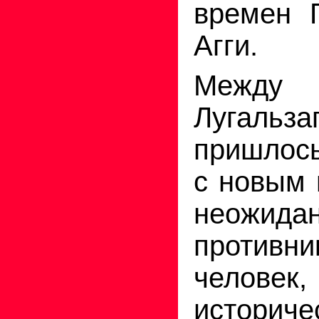
времен 
Агги.
Меж
Лугальза
пришлось
с новым 
неожида
противни
человек
историч