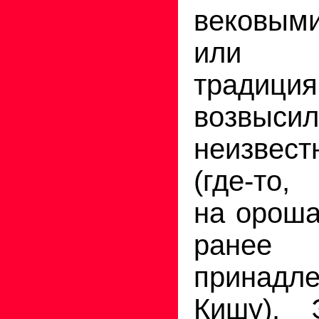
вековым
или 
тради
возвы
неизвес
(где-то,
на ороша
ранее
принадл
Кишу). 