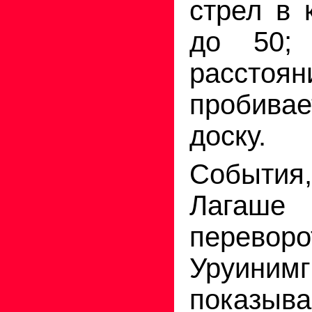
стрел в 
до 50;
рассто
пробив
доску.
События
Лагаше
переворо
Уруинимг
показы