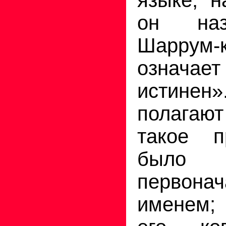
он наз
Шаррум
означа
истин
полагаю
такое п
был
первона
именем;