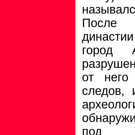
называ
После
династ
город 
разруше
от него
следов, 
археоло
обнаружи
под 