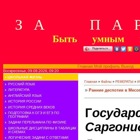
З А П А Р
Быть умным м
Поделиться…
Главная
Мой профиль
Выход
В
Воскресенье, 09.08.2026, 09:20
»
ШКОЛЬНАЯ ЖИЗНЬ
Главная
»
Файлы
»
РЕФЕРАТЫ
»
И
РУССКИЙ ЯЗЫК
Ранние деспотии в Месо
ЛИТЕРАТУРА
АНГЛИЙСКИЙ ЯЗЫК
ИСТОРИЯ РОССИИ
ИСТОРИЯ СРЕДНИХ ВЕКОВ
Г
осудар
ПОДГОТОВКА К ОГЭ И ЕГЭ ПО
ГЕОГРАФИИ
Саргони
ЗАДАЧИ ПЕРЕЛЬМАНА ПО ФИЗИКЕ
ШКОЛЬНЫЕ ДИСЦИПЛИНЫ В ТАБЛИЦАХ
И СХЕМАХ
ЛОГИЧЕСКИЕ ЗАДАЧИ С ОТВЕТАМИ