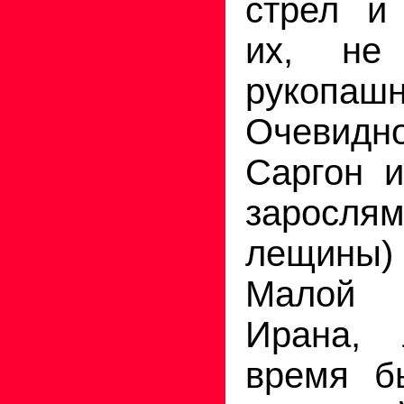
стрел и 
их, не
рукопашн
Очеви
Саргон и
заросля
лещины) 
Малой
Ирана,
время б