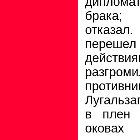
дипломат
брака; 
отказа
переше
действи
разгро
противни
Лугальза
в плен
оковах