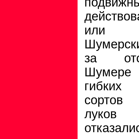
подвиж
действов
или вр
Шумерски
за отс
Шумере
гибких
сортов
луков 
отказ