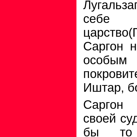
Лугальза
себе с
царство
Саргон н
особым
покровит
Иштар, бо
Саргон
своей су
бы то