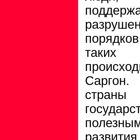
поддержа
разруше
порядко
таки
происх
Саргон.
страны
государс
поле
разв