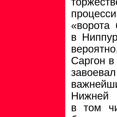
торжеств
процес
«ворота 
в Ниппур
вероятно
Саргон в
заво
важней
Нижней 
в том ч