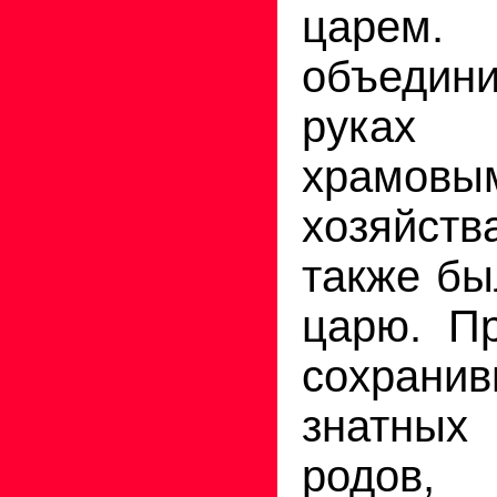
царем
объедин
руках 
храмовы
хозяйств
также бы
царю. Пр
сохрани
знатны
родов,