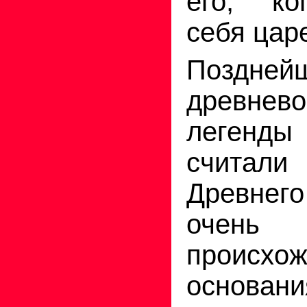
его, ко
себя цар
Поздней
древнево
легенды
считал
Древнег
очень 
происхо
основани