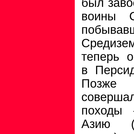
был заво
воины С
побывавш
Средизе
теперь 
в Персид
Позже 
соверш
походы
Азию (