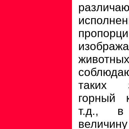
различаю
исполне
пропорц
изображ
животны
соблюда
таких 
горный 
т.д., 
величин