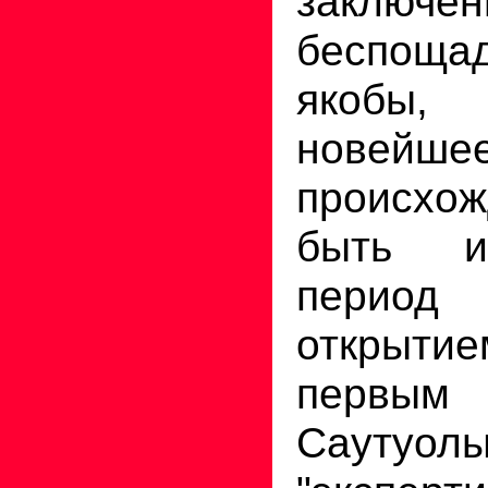
заклю
беспощад
якоб
новейше
происхож
быть и
пери
открыти
первым
Саутуол