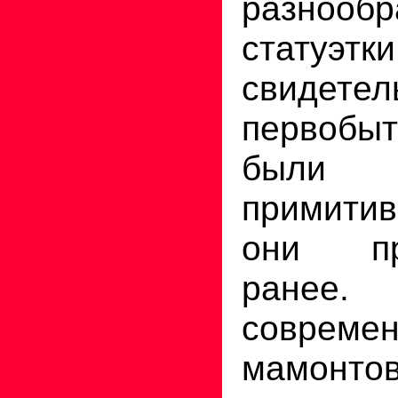
разнообр
статуэтки
свидетел
первобы
были 
примити
они пре
ран
современ
мам