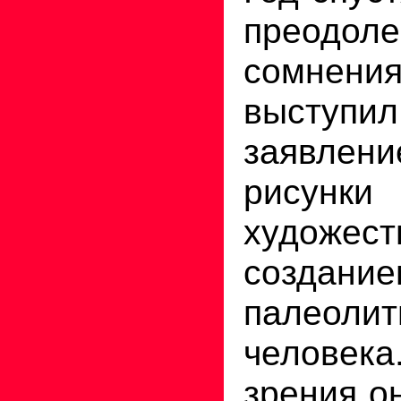
преод
сомнени
выступи
заявлени
рисунк
художес
создание
палеолит
человек
зрения о