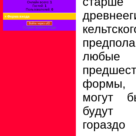
старше
Онлайн всего:
1
Гостей:
1
Пользователей:
0
древнеег
»
Форма входа
Войти через uID
кельтск
Старая форма входа
предпол
любые
предшес
формы, 
могут б
будут
гораз