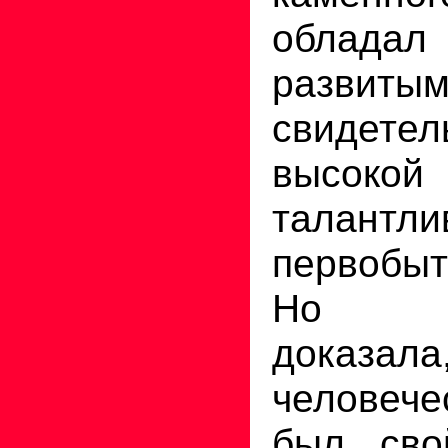
облад
развиты
свидете
высокой
талантли
первобы
Но А
доказ
человеч
был сво