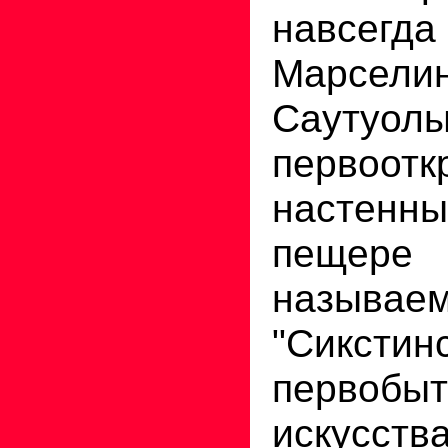
навсегд
Марс
Саутуолы
первоотк
настенн
пещере
называе
"Сикстин
первобыт
искусств