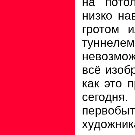
на пото
низко н
гротом 
тунне
невозмо
всё изоб
как это 
сегод
первобыт
худож