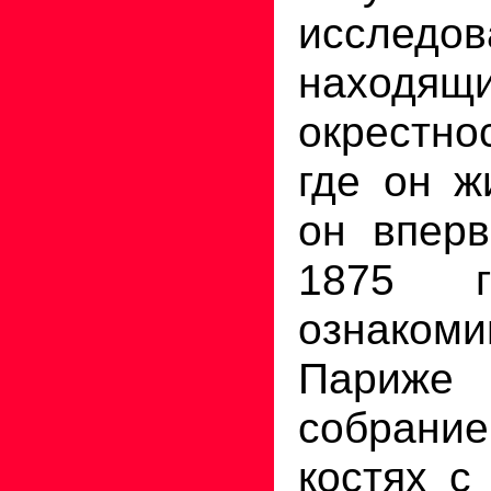
исследо
наход
окрестнос
где он ж
он впер
1875 г
ознак
Париже
собрани
костях 