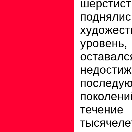
шерстис
подняли
художест
уровен
оставалс
недост
последу
поколе
течен
тысячеле