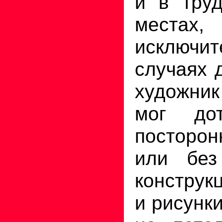
и в тру
мес
исключит
случаях 
художник
мог дот
посторо
или без
конструк
и рисунк