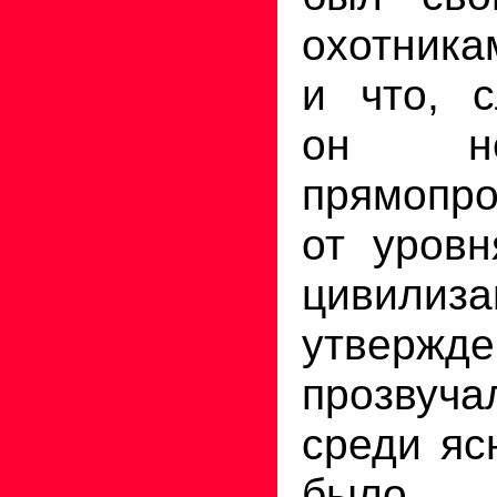
охотника
и что, с
он не
прямопро
от уровн
цивили
утвержде
прозвуч
среди яс
был