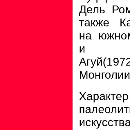
Дель Ром
также К
на южно
и Хои
Агуй(197
Монголии
Характер
палеолит
искусст