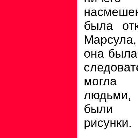
насмешек
была от
Марсула,
она была
следов
могла 
людьми,
были 
рисунки.