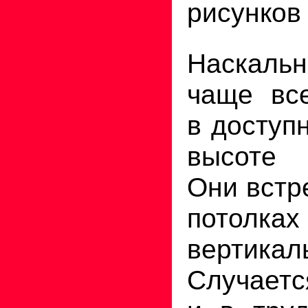
рисунков
Наскаль
чаще вс
в доступ
высоте 
Они встр
потолках
вертика
Случаетс