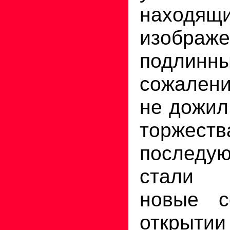
наход
изображ
подли
сожален
не дожил
торж
послед
стали 
новые с
открыт