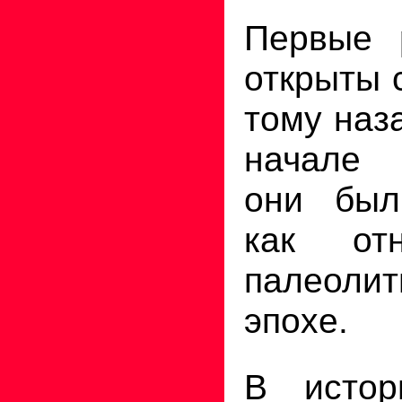
Первые 
открыты 
тому наза
начале 
они был
как от
палеолит
эпохе.
В истор