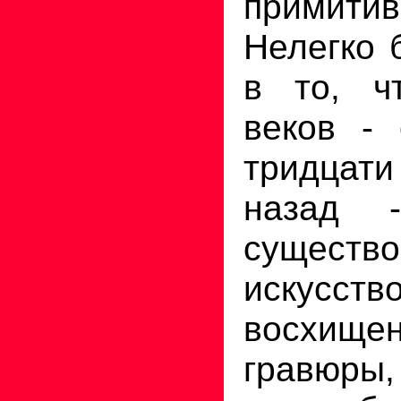
примитив
Нелегко 
в то, ч
веков -
тридцат
назад 
существо
искусст
восхище
гравюры,