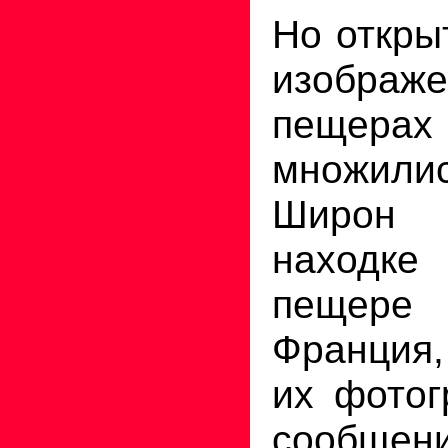
Но откры
изобр
пещер
множилис
Широн
находк
пеще
Франция,
их фотог
сообщен