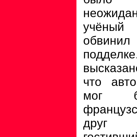
неожид
учёны
обвинил
подде
высказан
что авт
мог б
французс
друг 
гостивш