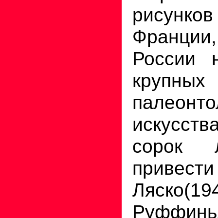
рисунко
Франции
России 
крупны
палеонто
искусств
сорок 
приве
Ляско
Руффин