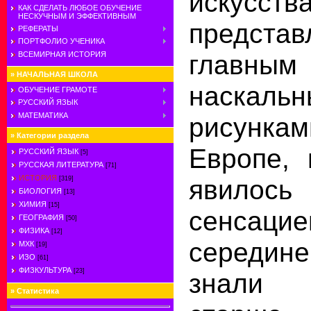
искусства
КАК СДЕЛАТЬ ЛЮБОЕ ОБУЧЕНИЕ
НЕСКУЧНЫМ И ЭФФЕКТИВНЫМ
представ
РЕФЕРАТЫ
ПОРТФОЛИО УЧЕНИКА
главн
ВСЕМИРНАЯ ИСТОРИЯ
»
НАЧАЛЬНАЯ ШКОЛА
наскаль
ОБУЧЕНИЕ ГРАМОТЕ
РУССКИЙ ЯЗЫК
МАТЕМАТИКА
рисунка
»
Категории раздела
Европе,
РУССКИЙ ЯЗЫК
[5]
РУССКАЯ ЛИТЕРАТУРА
[71]
ИСТОРИЯ
явилос
[319]
БИОЛОГИЯ
[13]
ХИМИЯ
[15]
сенсаци
ГЕОГРАФИЯ
[50]
ФИЗИКА
[12]
середине
МХК
[19]
ИЗО
[61]
ФИЗКУЛЬТУРА
[23]
знали
»
Статистика