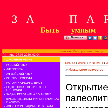
З А П А Р
Быть умным м
Поделиться…
Главная
Мой профиль
Выход
В
Пятница, 07.08.2026, 02:04
»
ШКОЛЬНАЯ ЖИЗНЬ
Главная
»
Файлы
»
РЕФЕРАТЫ
»
И
РУССКИЙ ЯЗЫК
Наскальное искусство
ЛИТЕРАТУРА
АНГЛИЙСКИЙ ЯЗЫК
ИСТОРИЯ РОССИИ
ИСТОРИЯ СРЕДНИХ ВЕКОВ
Открыти
ПОДГОТОВКА К ОГЭ И ЕГЭ ПО
ГЕОГРАФИИ
палеолит
ЗАДАЧИ ПЕРЕЛЬМАНА ПО ФИЗИКЕ
ШКОЛЬНЫЕ ДИСЦИПЛИНЫ В ТАБЛИЦАХ
И СХЕМАХ
ЛОГИЧЕСКИЕ ЗАДАЧИ С ОТВЕТАМИ