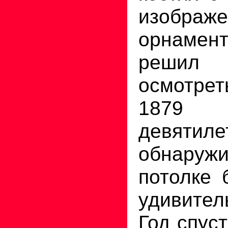
изобр
орнаме
решил
осмотре
1879 
девяти
обнаруж
потолке 
удивител
Год спуст