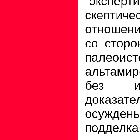
"эксперт
скептиче
отношени
со стор
палеои
альтами
без и
доказат
осуж
подделка