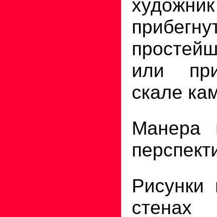
художни
прибегн
простей
или при
скале ка
Манера 
перспект
Рисунки
стен