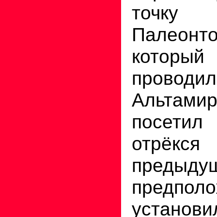
точку
Палеон
который
проводил
Альтам
посетил
отрёкс
предыду
предп
устан