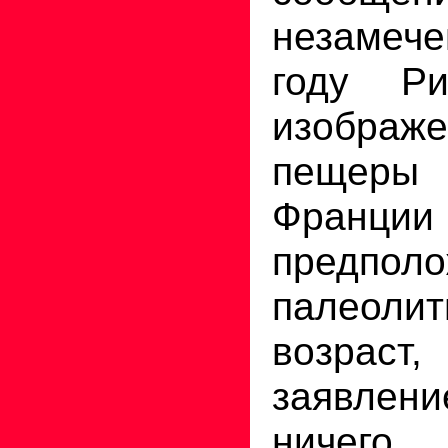
незамеч
году Ри
изображе
пещеры
Фра
предп
палеолит
возрас
заявлен
ниче