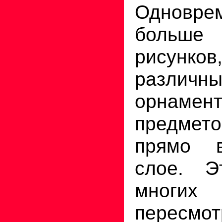
Одновр
больше
рисунк
различны
орнамен
предмето
прямо в
слое. Э
многих
пересм