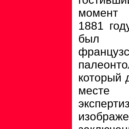
момент 
1881 год
был
французс
палеон
который 
месте 
эксперти
изобра