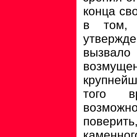
конца св
в том, 
утвержд
вызвал
возму
крупне
того в
возмо
поверить
камен