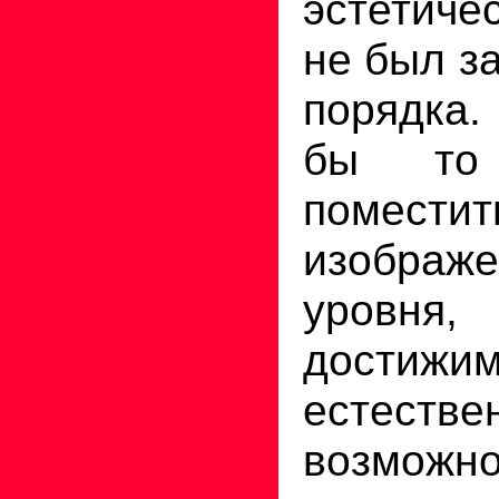
эстетич
не был з
порядка.
бы то
поместит
изображе
уровня,
дост
естестве
возможно