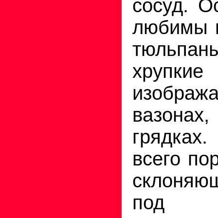
сосуд. О
любимы ц
тюльпан
хрупкие
изобра
вазона
грядка
всего по
склоняю
под 