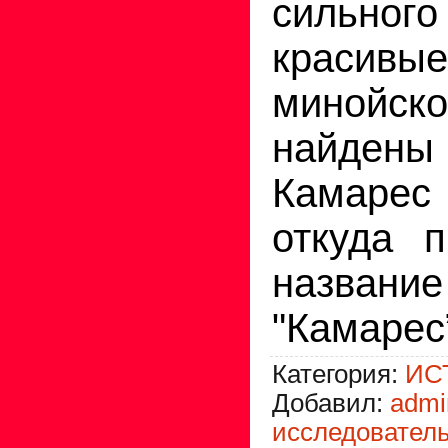
сильного
краси
минойс
найден
Камарес
откуда п
назван
"Камарес”
Категория
:
ИС
Добавил
:
admi
исследователь