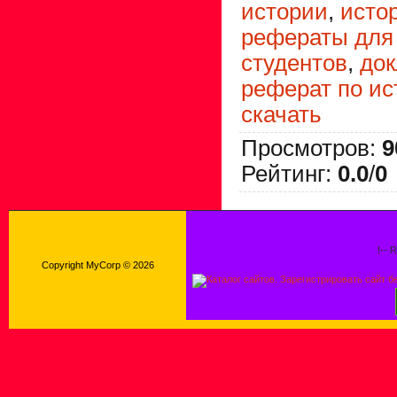
истории
,
исто
рефераты для
студентов
,
док
реферат по ис
скачать
Просмотров
:
9
Рейтинг
:
0.0
/
0
!-- 
Copyright MyCorp © 2026