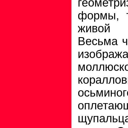
геометри
формы, 
живой
Весьма ч
изображ
моллюско
коралл
осьминог
оплетаю
щупаль