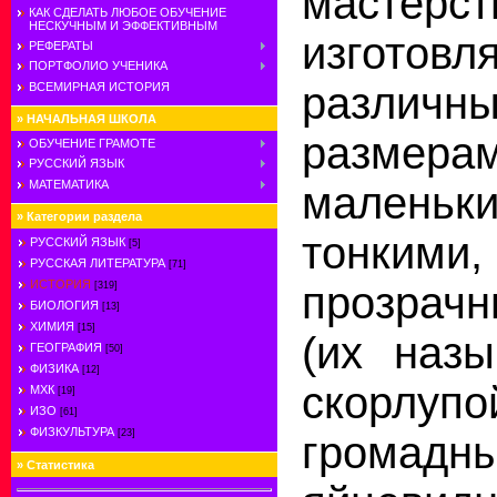
мастер
КАК СДЕЛАТЬ ЛЮБОЕ ОБУЧЕНИЕ
НЕСКУЧНЫМ И ЭФФЕКТИВНЫМ
изготов
РЕФЕРАТЫ
ПОРТФОЛИО УЧЕНИКА
различны
ВСЕМИРНАЯ ИСТОРИЯ
»
НАЧАЛЬНАЯ ШКОЛА
разме
ОБУЧЕНИЕ ГРАМОТЕ
РУССКИЙ ЯЗЫК
МАТЕМАТИКА
маленьк
»
Категории раздела
тонки
РУССКИЙ ЯЗЫК
[5]
РУССКАЯ ЛИТЕРАТУРА
[71]
ИСТОРИЯ
прозрачн
[319]
БИОЛОГИЯ
[13]
ХИМИЯ
[15]
(их назы
ГЕОГРАФИЯ
[50]
ФИЗИКА
[12]
скорлу
МХК
[19]
ИЗО
[61]
ФИЗКУЛЬТУРА
[23]
громадн
»
Статистика