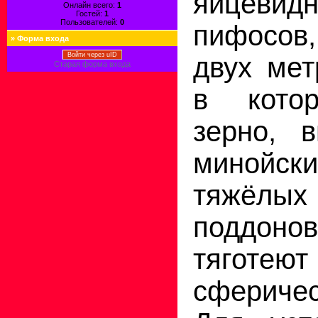
яйцевидн
Онлайн всего:
1
Гостей:
1
Пользователей:
0
пифосов,
»
Форма входа
Войти через uID
двух мет
Старая форма входа
в кото
зерно, в
минойс
тяжёлы
поддо
тяготеют
сфериче