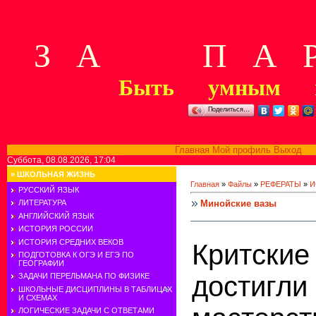
З А П А Р
Быть умным м
Поделиться…
Главная
Мой профиль
Выход
В
Суббота, 08.08.2026, 17:04
»
ШКОЛЬНАЯ ЖИЗНЬ
Главная
»
Файлы
»
РЕФЕРАТЫ
»
И
РУССКИЙ ЯЗЫК
Минойские вазы
ЛИТЕРАТУРА
АНГЛИЙСКИЙ ЯЗЫК
ИСТОРИЯ РОССИИ
ИСТОРИЯ СРЕДНИХ ВЕКОВ
Критски
ПОДГОТОВКА К ОГЭ И ЕГЭ ПО
ГЕОГРАФИИ
достигли
ЗАДАЧИ ПЕРЕЛЬМАНА ПО ФИЗИКЕ
ШКОЛЬНЫЕ ДИСЦИПЛИНЫ В ТАБЛИЦАХ
И СХЕМАХ
ЛОГИЧЕСКИЕ ЗАДАЧИ С ОТВЕТАМИ