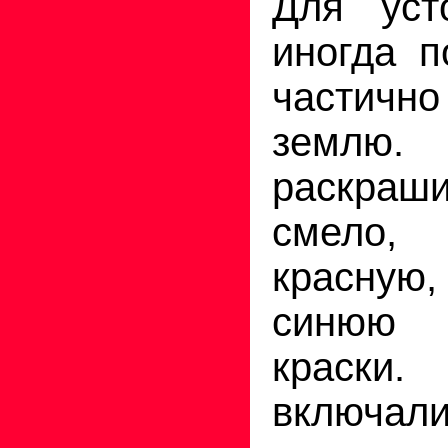
Для уст
иногда п
частично
земл
раскраши
смело,
красну
синюю
краски.
включал