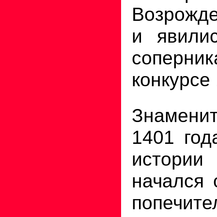
Возрожде
и явили
сопер
конкурсе 
Знамени
1401 год
истории 
начался 
попечите