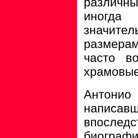
различны
иног
значит
размер
часто во
храмовые
Антони
написав
впоследс
биограф