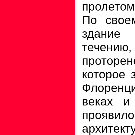
пролетом
По свое
здание 
течению,
проторен
которое 
Флорен
веках и
проя
архитект