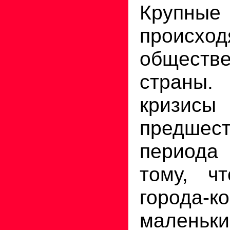
Крупны
прои
обществ
страны. 
кризисы
предшес
периода
тому, ч
города
маленьк