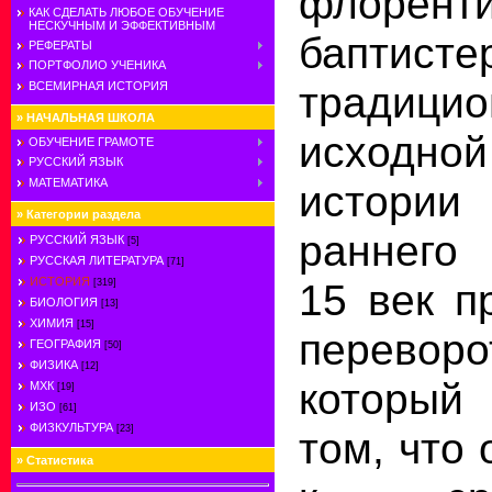
флоренти
КАК СДЕЛАТЬ ЛЮБОЕ ОБУЧЕНИЕ
НЕСКУЧНЫМ И ЭФФЕКТИВНЫМ
баптисте
РЕФЕРАТЫ
ПОРТФОЛИО УЧЕНИКА
традицио
ВСЕМИРНАЯ ИСТОРИЯ
»
НАЧАЛЬНАЯ ШКОЛА
исходн
ОБУЧЕНИЕ ГРАМОТЕ
РУССКИЙ ЯЗЫК
МАТЕМАТИКА
истории
»
Категории раздела
раннего 
РУССКИЙ ЯЗЫК
[5]
РУССКАЯ ЛИТЕРАТУРА
[71]
ИСТОРИЯ
15 век п
[319]
БИОЛОГИЯ
[13]
ХИМИЯ
[15]
переворо
ГЕОГРАФИЯ
[50]
ФИЗИКА
[12]
который 
МХК
[19]
ИЗО
[61]
ФИЗКУЛЬТУРА
[23]
том, что
»
Статистика