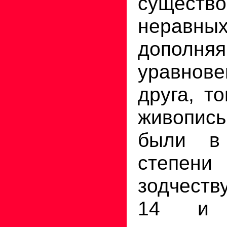
существо
неравн
допо
уравнов
друга, т
живопись
были в 
степен
зодчеств
14 и 