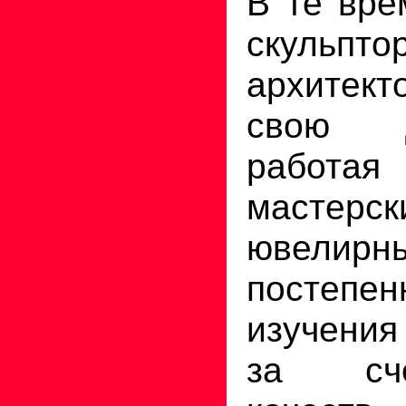
В те вре
скул
архитект
свою де
работая
мастерс
ювел
постепе
изучения
за сч