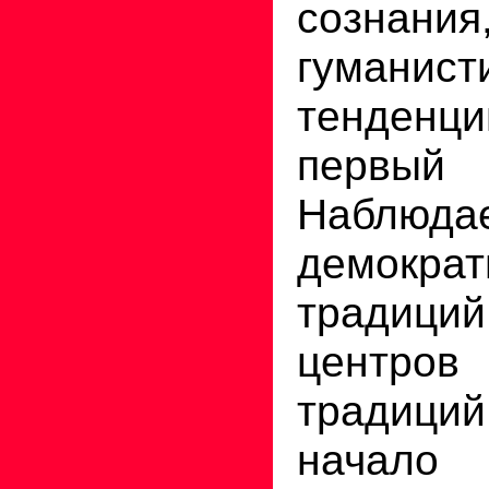
сознания
гуманист
тенденци
перв
Наблюда
демократ
традиц
центро
традиц
нач