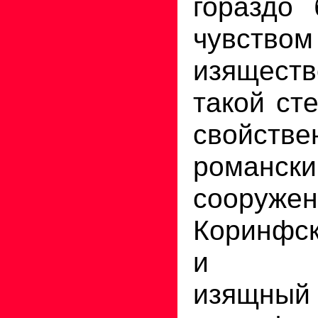
гораздо 
чувство
изяществ
такой ст
свойстве
романск
сооружен
Коринфс
и пол
изящный 