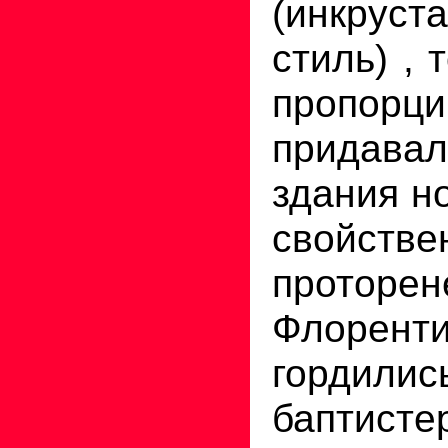
(инкруст
стиль) , 
пропорц
придав
здания н
свойстве
проторен
Флорент
гордил
бапти