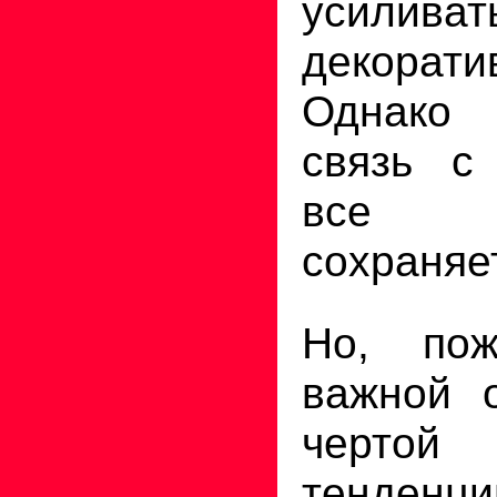
усиливат
декорати
Однако
связь с 
все 
сохраняе
Но, пож
важной о
черт
тенденци