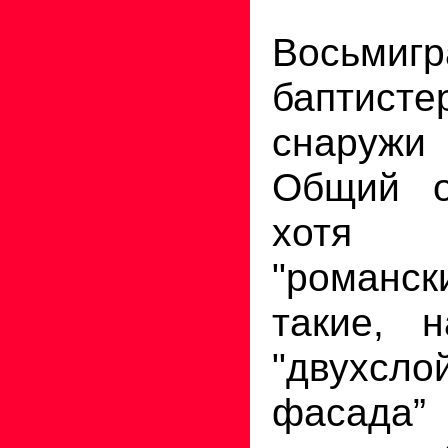
Восьмиг
баптист
снаружи 
Общий о
хотя
"романс
такие, н
"двухсло
фасада” 