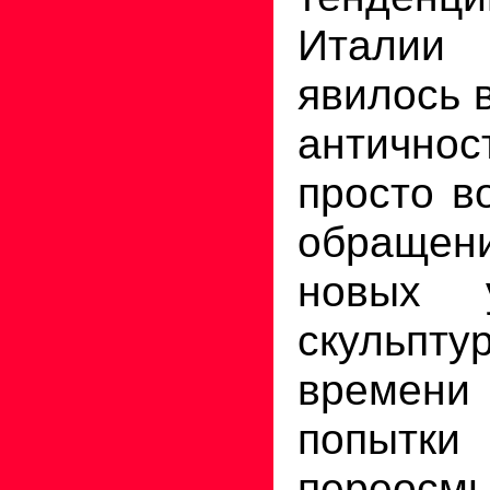
Итали
явилось 
античн
просто в
обраще
новых 
скульп
времен
попытки
переосм