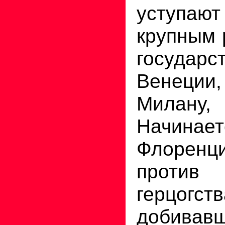
уступ
крупным 
госуд
Венеции
Милану
Начина
Флоренц
против
герцогств
добивавш