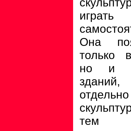
скульпт
игра
самостоя
Она по
только в
но и н
зданий,
отдель
скульпту
тем п