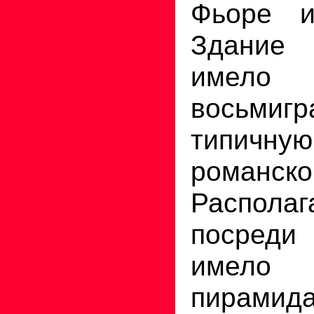
Фьоре и
Здание 
имел
восьмигр
типи
романско
Распол
посред
имел
пирамид