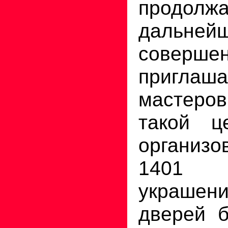
продо
дальней
совершен
пригла
мастеро
такой 
организ
1401
украше
дверей б