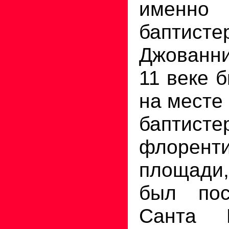
имен
баптис
Джованн
11 веке 
на месте
бапти
флоренти
площади
был пос
Санта 