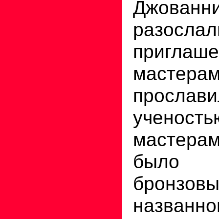
Джован
разослал
пригла
мастера
прослав
ученост
мастера
было 
бронзов
названн