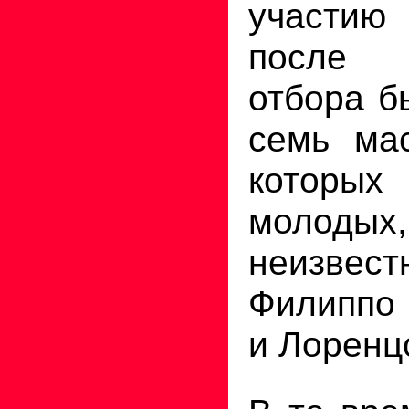
участи
после 
отбора б
семь мас
которых
молодых
неизвест
Филиппо
и Лоренц