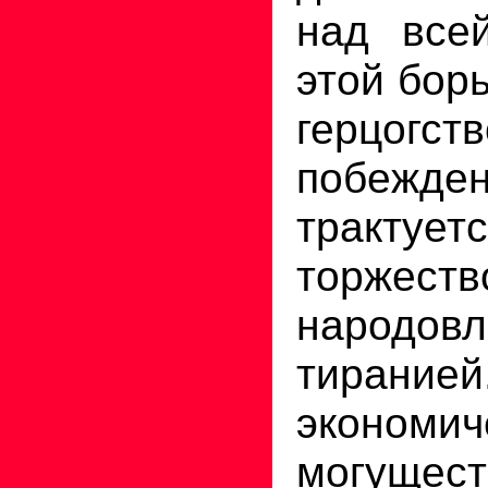
над все
этой бор
герцог
побежден
тракт
торжеств
народо
тирание
экономич
могущест