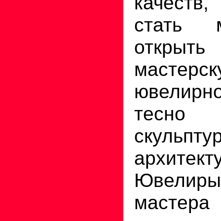
качеств
стать 
откр
мастер
ювелирн
тесно 
скуль
архитект
Ювелиры,
мастер