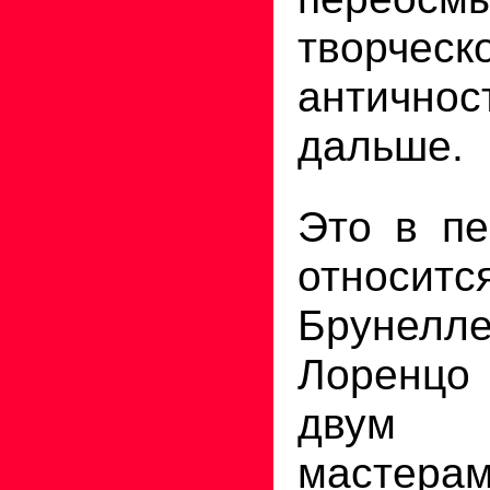
творчес
антично
дальше.
Это в пе
относит
Бруне
Лоренц
двум в
мастерам