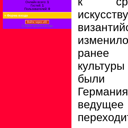
к сред
Онлайн всего:
1
Гостей:
1
Пользователей:
0
искусст
»
Форма входа
Войти через uID
византий
Старая форма входа
изменил
ранее
культу
были 
Германия
ведущ
переходи