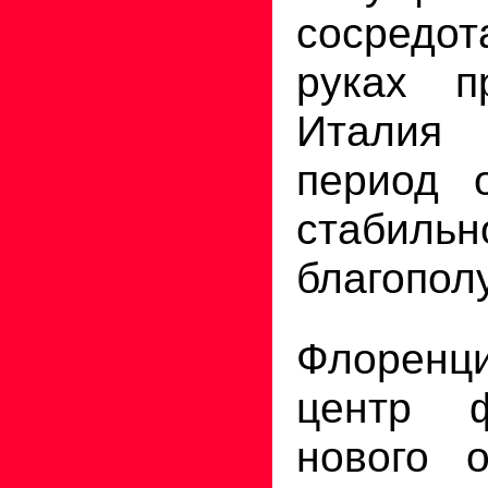
сосредо
руках п
Италия
период о
стаби
благопол
Флоренци
центр ф
нового о