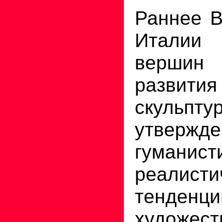
Раннее В
Италии
вершин
развития
скульпт
утверж
гумани
реалисти
тенден
художест