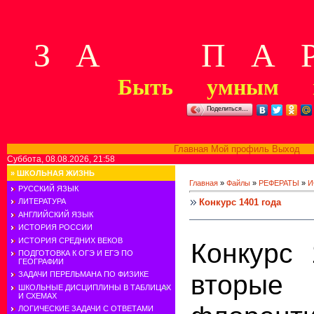
З А П А Р
Быть умным м
Поделиться…
Главная
Мой профиль
Выход
В
Суббота, 08.08.2026, 21:58
»
ШКОЛЬНАЯ ЖИЗНЬ
Главная
»
Файлы
»
РЕФЕРАТЫ
»
И
РУССКИЙ ЯЗЫК
Конкурс 1401 года
ЛИТЕРАТУРА
АНГЛИЙСКИЙ ЯЗЫК
ИСТОРИЯ РОССИИ
ИСТОРИЯ СРЕДНИХ ВЕКОВ
Конкурс 
ПОДГОТОВКА К ОГЭ И ЕГЭ ПО
ГЕОГРАФИИ
втор
ЗАДАЧИ ПЕРЕЛЬМАНА ПО ФИЗИКЕ
ШКОЛЬНЫЕ ДИСЦИПЛИНЫ В ТАБЛИЦАХ
И СХЕМАХ
ЛОГИЧЕСКИЕ ЗАДАЧИ С ОТВЕТАМИ