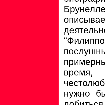
Брунел
описывае
деятельн
"Филипп
послушн
примерным
время
честол
нужно бы
добить