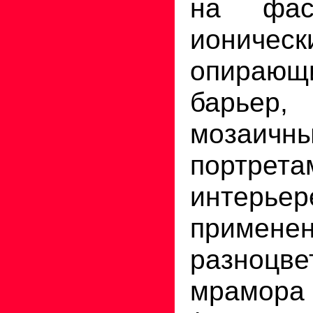
на фас
ионичес
опира
барьер,
мозаичн
портрета
интерьер
применен
разноцве
мрамора