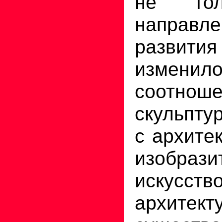
не тол
направле
развити
изме
соотнош
скульпту
с архите
изобрази
иску
архите