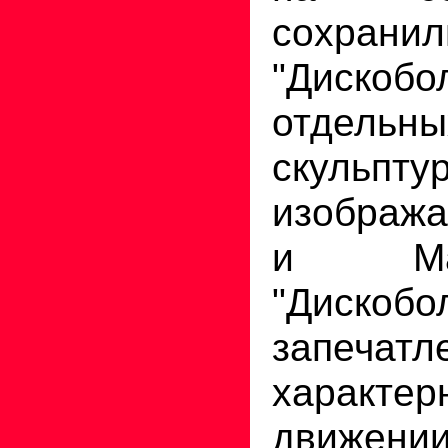
сохранил
"Диск
отдель
скульпту
изображ
и Ма
"Диско
запечат
характер
движен