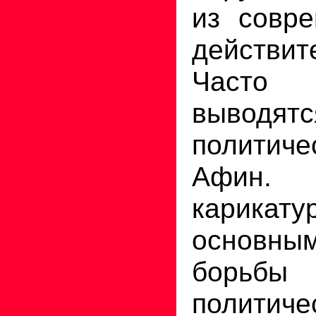
из совре
действит
Часто
выводятс
политиче
Афин. П
карикат
основн
борьбы 
политиче