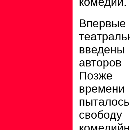
комедий.
Впе
театра
введены
авторо
Позже
времени
пыталос
свободу
комедийн