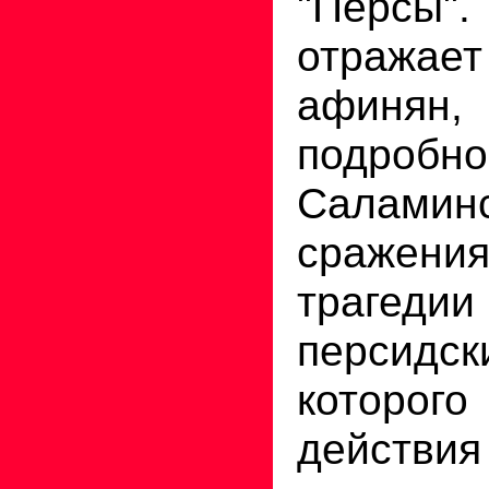
"Персы".
отражае
афинян,
подробн
Саламинс
сражени
трагедии
персидс
которо
действия