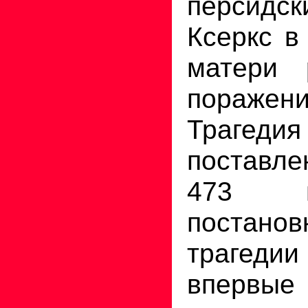
персид
Ксеркс в
матери 
пораже
Траге
поставле
473 г
постан
траге
впервы