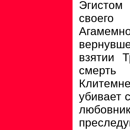
Эгистом
свое
Агамемно
вернувш
взятии Т
смерть
Клитемн
убивает 
любовник
пресле