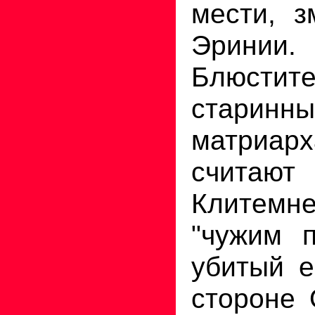
мести, з
Эринии.
Блюстит
старин
матриар
считаю
Клитем
"чужим 
убитый е
стороне 