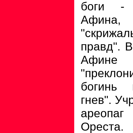
боги -
Афина,
"скрижа
правд". 
Афине
"преклон
богинь 
гнев". У
ареопаг
Ореста.