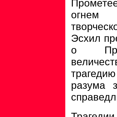
Промет
огнем ч
творче
Эсхил пр
о Пр
величест
трагед
разума з
справедл
Трагеди