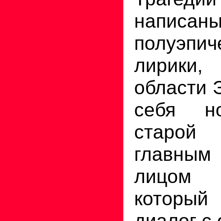
написан
полуэпич
лирики
области 
себя н
старой
главным
лицом
которы
диалог с