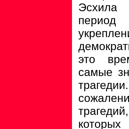
Эсхила 
период
укрепле
демократ
это вре
самые зн
траг
сожале
трагед
которы