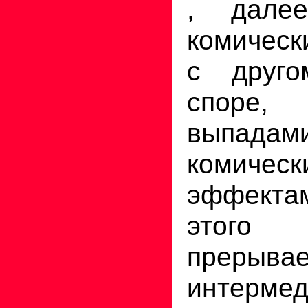
, далее
комическ
с друг
споре, 
выпа
комическ
эффект
этого
прерывае
интерме