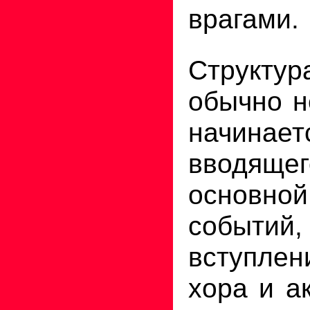
врагами.
Структ
обычно н
начинает
вводяще
основ
событи
вступле
хора и а