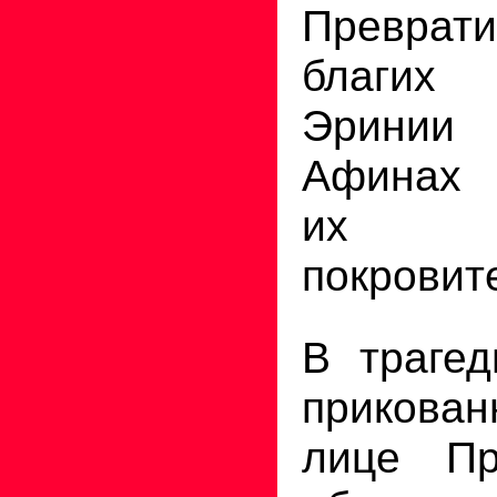
Превра
благих
Эринии
Афинах 
их б
покровит
В трагед
прикован
лице Пр