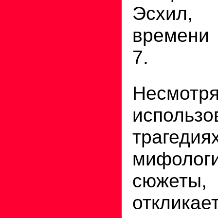
Эсхил,
времени 
7.
Несм
использо
трагедия
мифологи
сюжет
откли