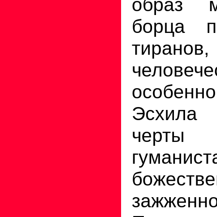
образ м
борца п
тиранов
человеч
особен
Эсхила
черты 
гумани
божеств
зажженн