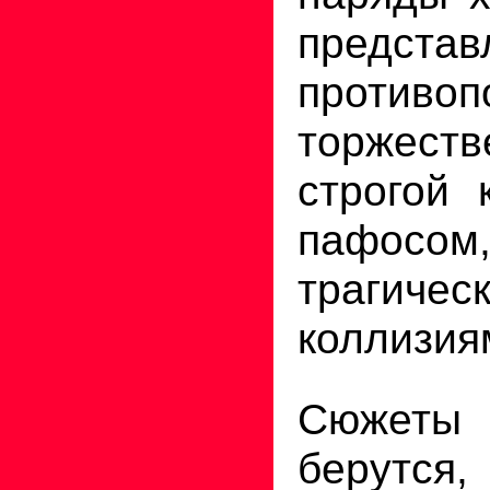
предста
противоп
торжес
строгой 
пафо
трагичес
коллизия
Сюжет
берутся,