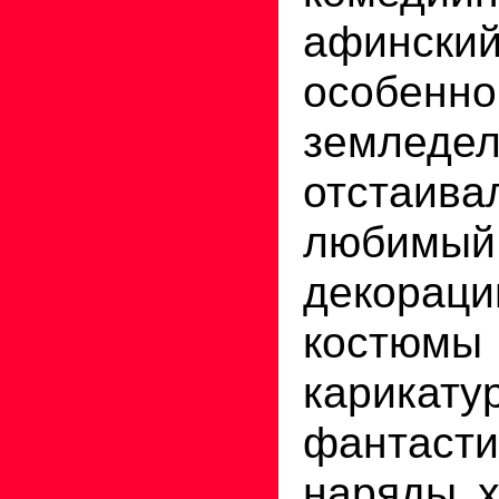
афинск
особен
земледел
отстаи
любимый 
декораци
костюм
карикат
фантасти
наряды х