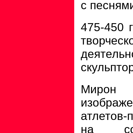
с песням
475-450 
творческ
деятельн
скульпто
Мирон 
изображ
атлетов-
на сор