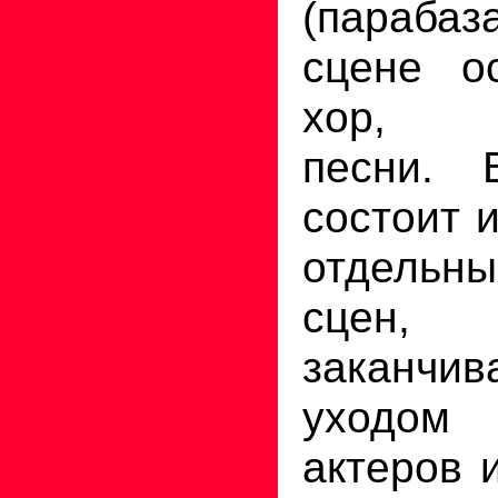
(парабаз
сцене о
хор, и
песни. 
состоит 
отдельн
сцен,
заканчи
уходом
актеров 