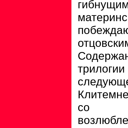
гибнущи
матер
побежда
отцовс
Содерж
трилоги
следующ
Клитемн
со 
возлюбл