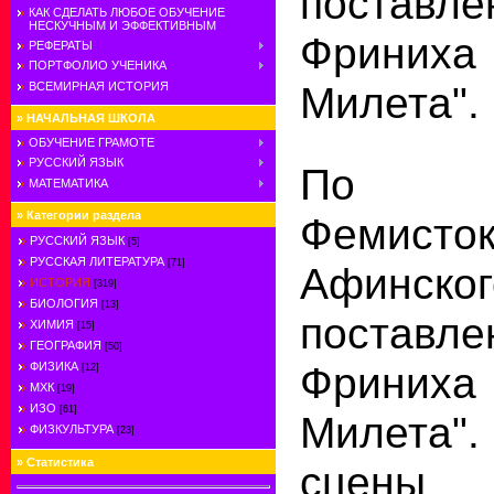
поставл
КАК СДЕЛАТЬ ЛЮБОЕ ОБУЧЕНИЕ
НЕСКУЧНЫМ И ЭФФЕКТИВНЫМ
Фриних
РЕФЕРАТЫ
ПОРТФОЛИО УЧЕНИКА
Милета".
ВСЕМИРНАЯ ИСТОРИЯ
»
НАЧАЛЬНАЯ ШКОЛА
ОБУЧЕНИЕ ГРАМОТЕ
РУССКИЙ ЯЗЫК
По ин
МАТЕМАТИКА
»
Категории раздела
Фемисто
РУССКИЙ ЯЗЫК
[5]
РУССКАЯ ЛИТЕРАТУРА
[71]
Афинског
ИСТОРИЯ
[319]
БИОЛОГИЯ
[13]
поставл
ХИМИЯ
[15]
ГЕОГРАФИЯ
[50]
Фриних
ФИЗИКА
[12]
МХК
[19]
ИЗО
[61]
Милета
ФИЗКУЛЬТУРА
[23]
»
Статистика
сцен