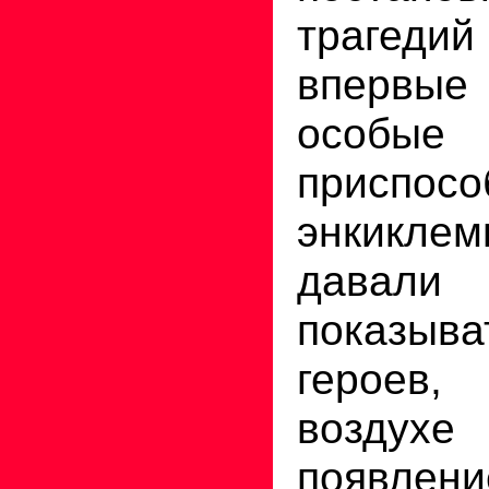
трагедий
впервые 
особые
приспосо
энкикле
давали 
показыв
героев
воздух
появлен