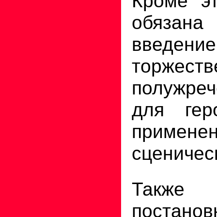
Кроме эт
обяз
введени
торжеств
полужре
для гер
примене
сценичес
Также
постано