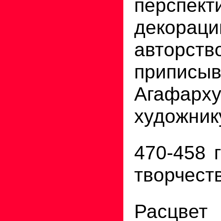
перспект
декор
авторств
приписы
Агафарх
художник
470-458 
творчест
Расцвет