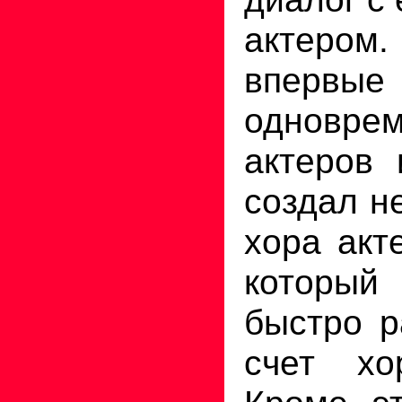
актер
вперв
одновр
актеров
создал н
хора акт
который
быстро р
счет хо