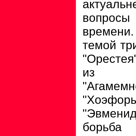
актуальн
вопро
времени.
темой тр
"Орестея
из т
"Агамемн
"Хоэ
"Эвмени
борь