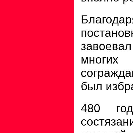
Благо
постанов
завоев
мног
согражда
был избр
480 го
состяза