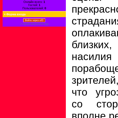
Онлайн всего:
1
прекрас
Гостей:
1
Пользователей:
0
»
Форма входа
страдан
Войти через uID
Старая форма входа
оплакив
близк
нас
порабоще
зрителей
что угро
со сто
вполне р