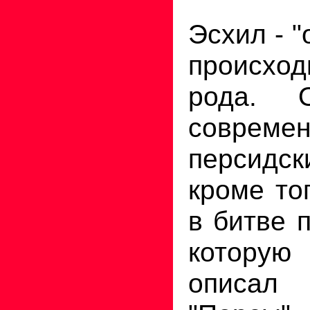
Эсхил - "
происход
рода. 
современ
персидс
кроме то
в битве 
котору
описал