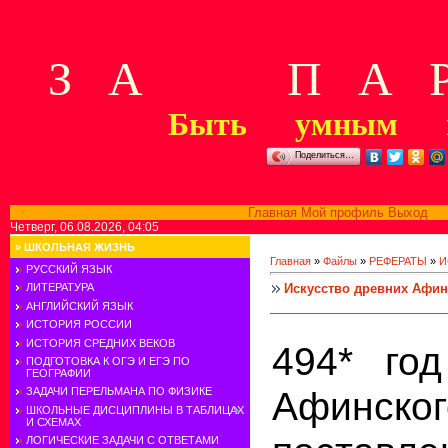
З А П А Р
Быть умным м
Поделиться…
Главная
Мой профиль
Выход
В
Четверг, 06.08.2026, 04:05
»
ШКОЛЬНАЯ ЖИЗНЬ
Главная
»
Файлы
»
РЕФЕРАТЫ
»
И
РУССКИЙ ЯЗЫК
Искусство древних Афин (4
ЛИТЕРАТУРА
АНГЛИЙСКИЙ ЯЗЫК
ИСТОРИЯ РОССИИ
ИСТОРИЯ СРЕДНИХ ВЕКОВ
494* го
ПОДГОТОВКА К ОГЭ И ЕГЭ ПО
ГЕОГРАФИИ
Афинск
ЗАДАЧИ ПЕРЕЛЬМАНА ПО ФИЗИКЕ
ШКОЛЬНЫЕ ДИСЦИПЛИНЫ В ТАБЛИЦАХ
И СХЕМАХ
ЛОГИЧЕСКИЕ ЗАДАЧИ С ОТВЕТАМИ