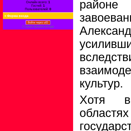
райо
Онлайн всего:
1
Гостей:
1
Пользователей:
0
завоеван
»
Форма входа
Войти через uID
Алекс
Старая форма входа
усиливш
вследс
взаимоде
культур.
Хотя в
областях
государс