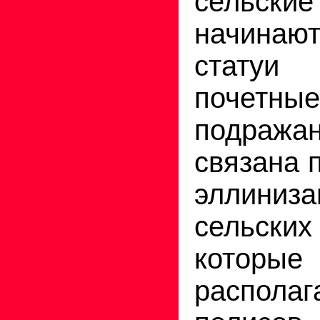
сельск
начина
статуи
почетны
подража
связана 
эллини
сельски
которые
располаг