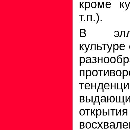
кроме ку
т.п.).
В элли
культуре
разноо
противор
тенденци
выдающи
открыти
восхвал