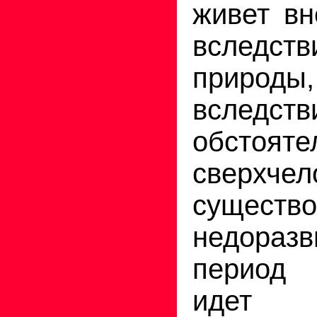
живет вн
вследс
приро
вследств
обстояте
сверхч
существо
недораз
период
идет