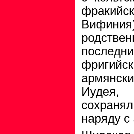
фракийс
Вифиния)
родстве
последни
фриг
армянск
Иудея,
сохранял
наряду с