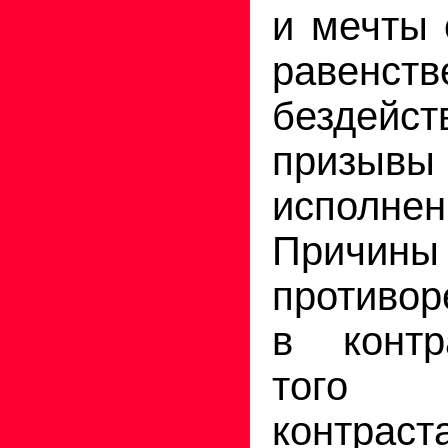
и мечты 
равенств
бездей
призывы
исполне
Прич
противор
в контр
того 
контрас