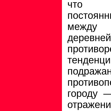
что п
постоянн
между 
дерев
противор
тенде
подра
противоп
городу 
отраж