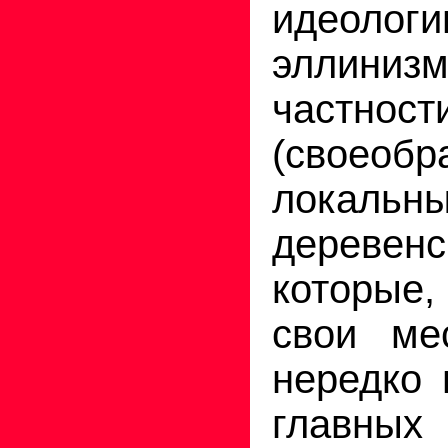
идеоло
элли
частнос
(своеобр
локальн
деревенс
которые,
свои ме
нередко 
главны