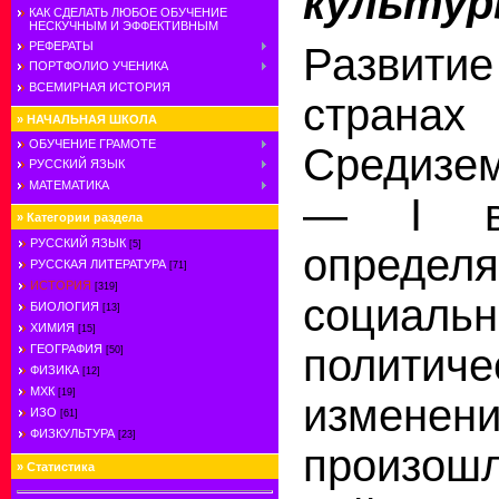
культур
КАК СДЕЛАТЬ ЛЮБОЕ ОБУЧЕНИЕ
НЕСКУЧНЫМ И ЭФФЕКТИВНЫМ
РЕФЕРАТЫ
Развити
ПОРТФОЛИО УЧЕНИКА
ВСЕМИРНАЯ ИСТОРИЯ
странах
»
НАЧАЛЬНАЯ ШКОЛА
ОБУЧЕНИЕ ГРАМОТЕ
Средизем
РУССКИЙ ЯЗЫК
МАТЕМАТИКА
— I вв
»
Категории раздела
РУССКИЙ ЯЗЫК
[5]
опреде
РУССКАЯ ЛИТЕРАТУРА
[71]
ИСТОРИЯ
[319]
социальн
БИОЛОГИЯ
[13]
ХИМИЯ
[15]
политиче
ГЕОГРАФИЯ
[50]
ФИЗИКА
[12]
МХК
[19]
изменени
ИЗО
[61]
ФИЗКУЛЬТУРА
[23]
произо
»
Статистика