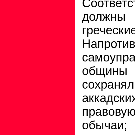
Соответс
должны 
гречес
Напротив
самоупр
общины
сохранял
аккадски
правову
обычаи;