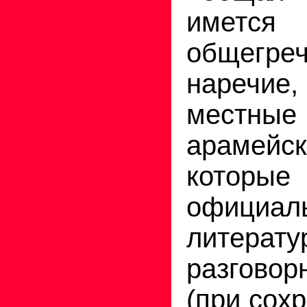
иметс
общегреч
наречие,
местные
арамейс
котор
официа
литера
разговор
(при сох