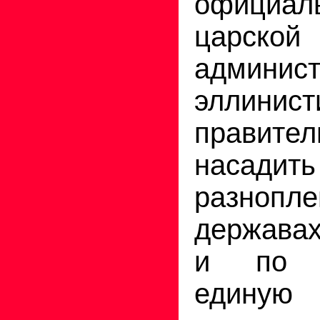
официал
царской
админист
эллинист
правител
насади
разнопл
державах
и по в
единую 