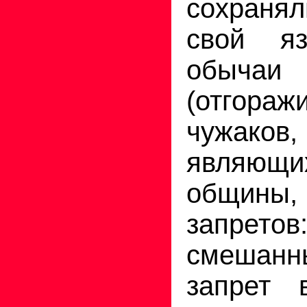
сохранял
свой я
обычаи
(отгор
чужа
являющи
общины
запрет
смешан
запрет в