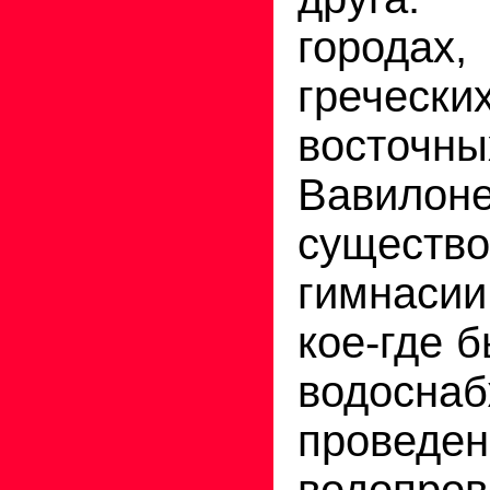
городах,
гречес
восточны
Вавилоне
существо
гимнаси
кое-где 
водоснаб
проведе
водопров