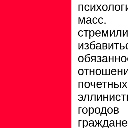
психоло
масс.
стремили
избав
обязан
отношени
почетн
эллинист
городо
граждане