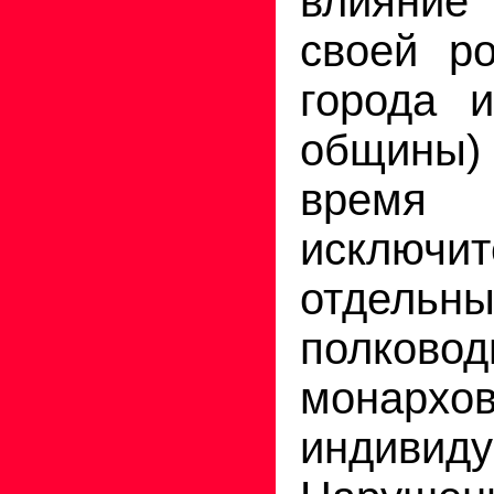
влияни
своей ро
города 
общины
время 
исключи
отдельны
полко
монархов
индивиду