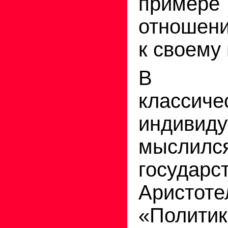
пример
отношени
к своему 
В Г
классиче
индив
мысл
государст
Аристот
«Полит