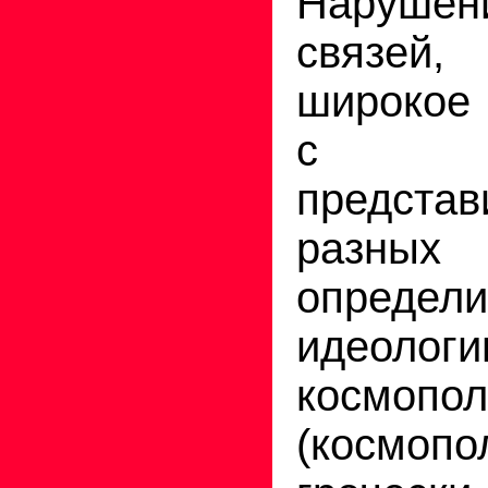
Нарушен
связей, 
широкое 
с д
представ
разных 
определи
идеологи
космопол
(космо