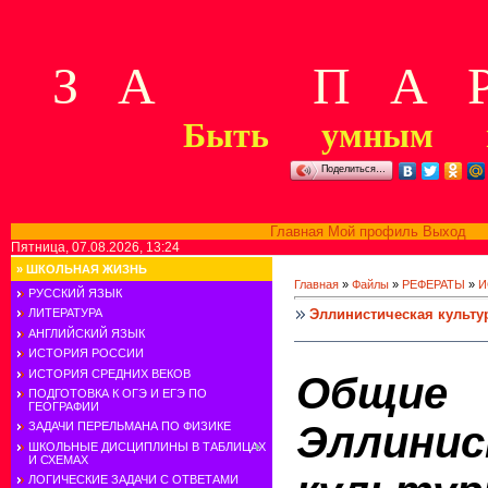
З А П А Р
Быть умным м
Поделиться…
Главная
Мой профиль
Выход
В
Пятница, 07.08.2026, 13:24
»
ШКОЛЬНАЯ ЖИЗНЬ
Главная
»
Файлы
»
РЕФЕРАТЫ
»
И
РУССКИЙ ЯЗЫК
Эллинистическая культу
ЛИТЕРАТУРА
АНГЛИЙСКИЙ ЯЗЫК
ИСТОРИЯ РОССИИ
ИСТОРИЯ СРЕДНИХ ВЕКОВ
Общи
ПОДГОТОВКА К ОГЭ И ЕГЭ ПО
ГЕОГРАФИИ
Эллинис
ЗАДАЧИ ПЕРЕЛЬМАНА ПО ФИЗИКЕ
ШКОЛЬНЫЕ ДИСЦИПЛИНЫ В ТАБЛИЦАХ
И СХЕМАХ
ЛОГИЧЕСКИЕ ЗАДАЧИ С ОТВЕТАМИ