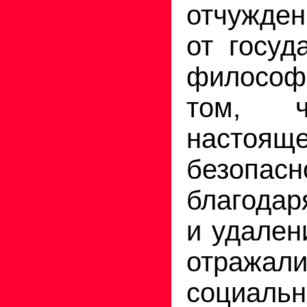
отчужде
от госуд
философ
том, ч
настоящ
безопас
благодар
и удален
отража
социальн