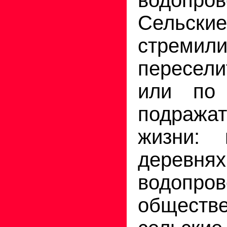
Сельские
стремили
пересели
или по 
подража
жизни: 
деревня
водопров
обществе