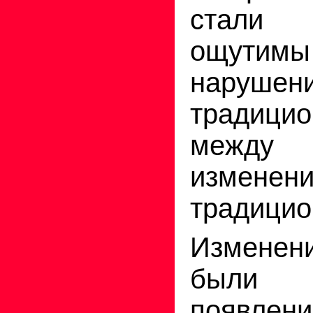
стали
ощути
нарушен
традици
между
изменен
традицио
Измене
были 
появле