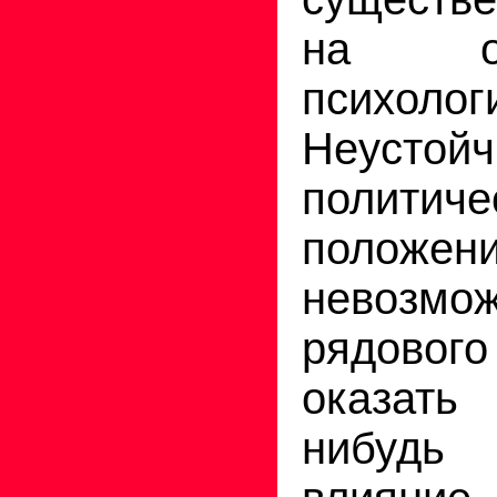
на общ
психолог
Неустойч
политиче
положени
невозм
рядово
оказат
нибудь