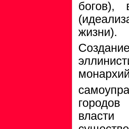
богов), 
(идеализ
жизни).
Создани
эллинист
монархий
самоупр
городо
власт
существе