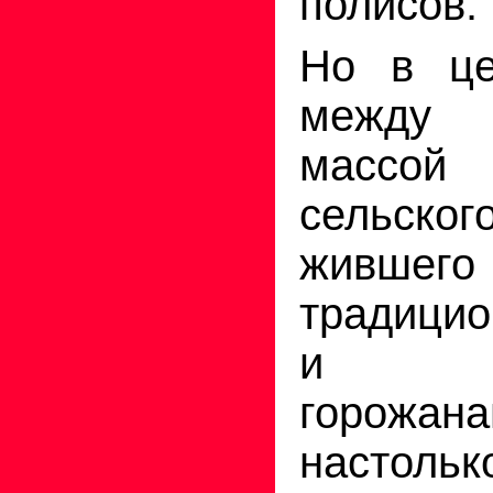
полисов.
Но в це
между
массой
сельског
живше
традици
и св
горожа
настоль