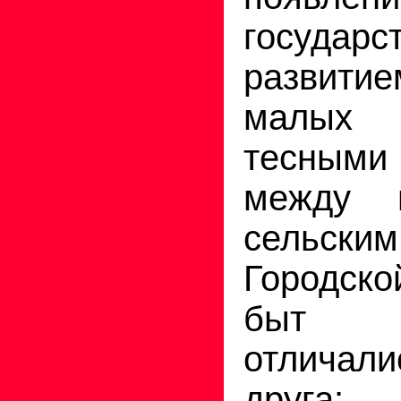
госуд
развити
малых 
тесными
между 
сельским
Городско
быт зн
отличал
друга: