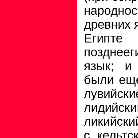
народно
древних я
Египте
позднеег
язык; и
были еще
лувийс
лидийски
ликийски
с кельтс