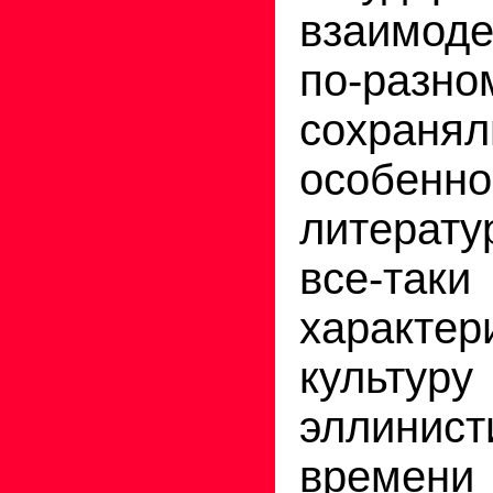
взаимод
по-р
сохраня
особенно
литерату
все-та
характер
культуру
эллинист
времен