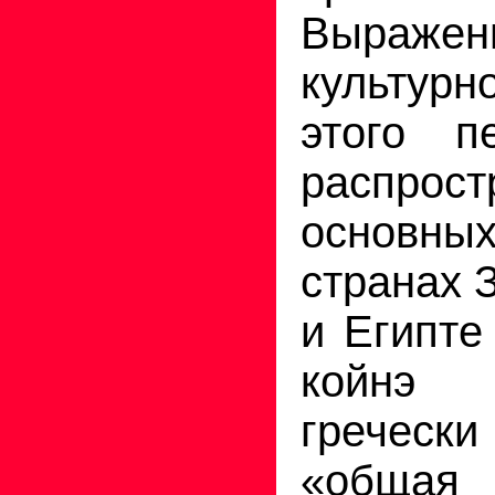
Выражен
культур
этого п
распрост
основн
странах 
и Египте
койнэ 
гречес
«общая