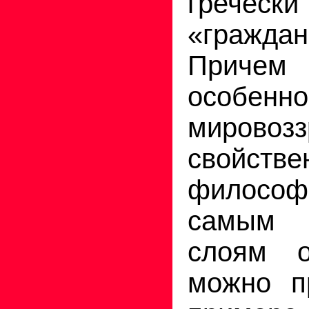
греч
«гражда
Прич
особенно
мировоз
свойстве
филосо
самым 
слоям о
можно п