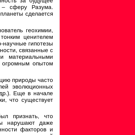
нность за будущее
 – сферу Разума.
 планеты сделается
ователь геохимии,
 тонким ценителем
о-научные гипотезы
ности, связанные с
ми материальными
ы огромным опытом
юцию природы часто
елей эволюционных
 др.). Еще в начале
ки, что существует
ыл признать, что
сы нарушают даже
нности факторов и