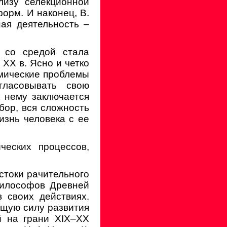
лизу селекционной
орм. И наконец, В.
ная деятельность –
 со средой стала
XX в. Ясно и четко
мические проблемы
гласовывать свою
 нему заключается
бор, вся сложность
изнь человека с ее
ческих процессов,
токи рачительного
философов Древней
 своих действиях.
щую силу развития
й на грани XIX–XX