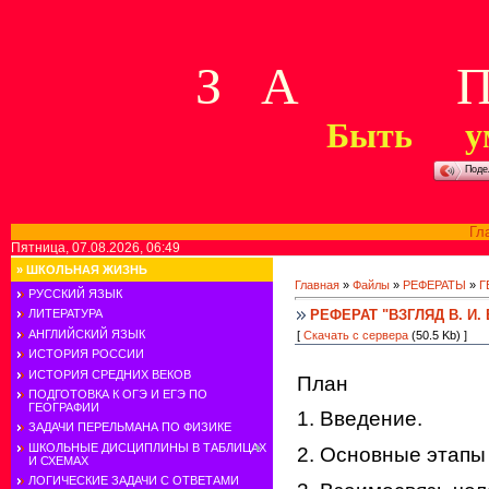
З А П 
Быть у
Поде
Гл
Пятница, 07.08.2026, 06:49
»
ШКОЛЬНАЯ ЖИЗНЬ
Главная
»
Файлы
»
РЕФЕРАТЫ
»
Г
РУССКИЙ ЯЗЫК
РЕФЕРАТ "ВЗГЛЯД В. 
ЛИТЕРАТУРА
АНГЛИЙСКИЙ ЯЗЫК
[
Скачать с сервера
(50.5 Kb) ]
ИСТОРИЯ РОССИИ
ИСТОРИЯ СРЕДНИХ ВЕКОВ
План
ПОДГОТОВКА К ОГЭ И ЕГЭ ПО
ГЕОГРАФИИ
1. Введение.
ЗАДАЧИ ПЕРЕЛЬМАНА ПО ФИЗИКЕ
ШКОЛЬНЫЕ ДИСЦИПЛИНЫ В ТАБЛИЦАХ
2. Основные этапы 
И СХЕМАХ
ЛОГИЧЕСКИЕ ЗАДАЧИ С ОТВЕТАМИ