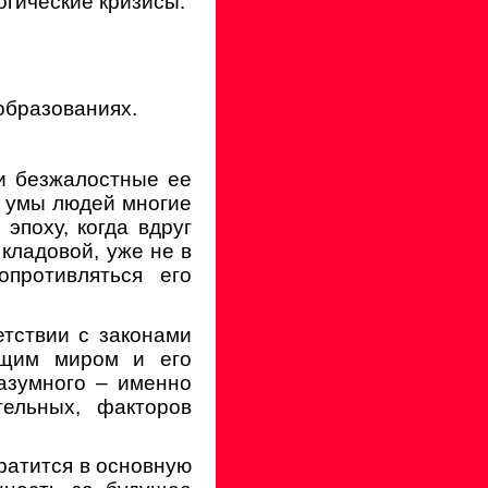
огические кризисы.
образованиях.
ли безжалостные ее
т умы людей многие
эпоху, когда вдруг
кладовой, уже не в
опротивляться его
етствии с законами
ющим миром и его
азумного – именно
ельных, факторов
вратится в основную