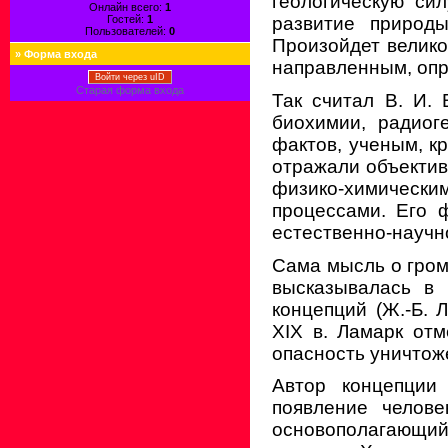
геологическую си
Онлайн всего:
1
Гостей:
1
развитие природ
Пользователей:
0
Произойдет велико
»
Форма входа
направленным, оп
Войти через uID
Старая форма входа
Так считал В. И.
биохимии, радиог
фактов, ученым, к
отражали объектив
физико-химическ
процессами. Его 
естественно-научн
Сама мысль о гром
высказывалась в 
концепций (Ж.-Б. Л
XIX в. Ламарк отм
опасность уничтож
Автор концепции
появление челов
основополагающий