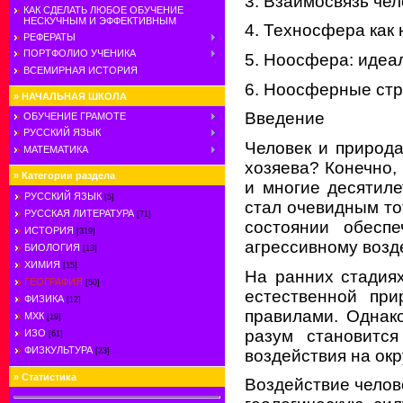
3. Взаимосвязь че
КАК СДЕЛАТЬ ЛЮБОЕ ОБУЧЕНИЕ
НЕСКУЧНЫМ И ЭФФЕКТИВНЫМ
4. Техносфера как 
РЕФЕРАТЫ
ПОРТФОЛИО УЧЕНИКА
5. Ноосфера: идеа
ВСЕМИРНАЯ ИСТОРИЯ
6. Ноосферные стр
»
НАЧАЛЬНАЯ ШКОЛА
Введение
ОБУЧЕНИЕ ГРАМОТЕ
РУССКИЙ ЯЗЫК
Человек и природа
МАТЕМАТИКА
хозяева? Конечно,
»
Категории раздела
и многие десятиле
РУССКИЙ ЯЗЫК
[5]
стал очевидным то
РУССКАЯ ЛИТЕРАТУРА
[71]
состоянии обеспе
ИСТОРИЯ
[319]
агрессивному возд
БИОЛОГИЯ
[13]
ХИМИЯ
[15]
На ранних стадиях
ГЕОГРАФИЯ
[50]
естественной пр
ФИЗИКА
[12]
правилами. Однак
МХК
[19]
разум становитс
ИЗО
[61]
ФИЗКУЛЬТУРА
воздействия на ок
[23]
»
Статистика
Воздействие челове