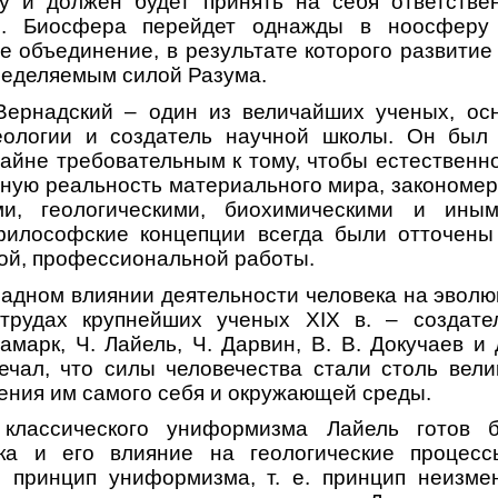
лу и должен будет принять на себя ответстве
ы. Биосфера перейдет однажды в ноосферу
е объединение, в результате которого развитие
ределяемым силой Разума.
 Вернадский – один из величайших ученых, осн
еологии и создатель научной школы. Он был
райне требовательным к тому, чтобы естественн
ную реальность материального мира, закономер
ими, геологическими, биохимическими и ины
философские концепции всегда были отточен
ой, профессиональной работы.
адном влиянии деятельности человека на эвол
трудах крупнейших ученых XIX в. – создат
амарк, Ч. Лайель, Ч. Дарвин, В. В. Докучаев и
ечал, что силы человечества стали столь вели
ения им самого себя и окружающей среды.
 классического униформизма Лайель готов б
ека и его влияние на геологические процес
 принцип униформизма, т. е. принцип неизме