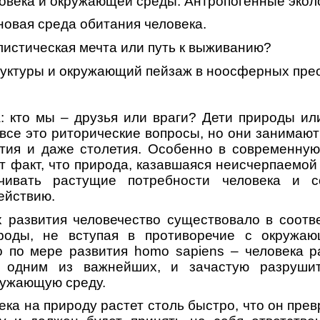
ловека и окружающей среды. Антропогенные экол
новая среда обитания человека.
листическая мечта или путь к выживанию?
уктуры и окружающий пейзаж в ноосферных пре
: кто мы – друзья или враги? Дети природы и
 все это риторические вопросы, но они занимаю
тия и даже столетия. Особенно в современную 
т факт, что природа, казавшаяся неисчерпаемой 
чивать растущие потребности человека и с
ействию.
 развития человечество существовало в соотв
ироды, не вступая в противоречие с окружа
о по мере развития homo sapiens – человека р
я одним из важнейших, и зачастую разрушит
ружающую среду.
ка на природу растет столь быстро, что он пре