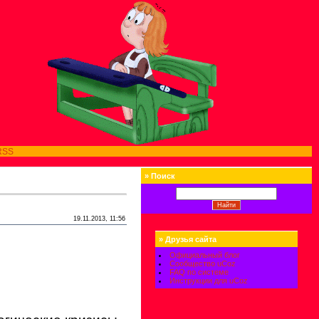
RSS
»
Поиск
19.11.2013, 11:56
»
Друзья сайта
Официальный блог
Сообщество uCoz
FAQ по системе
Инструкции для uCoz