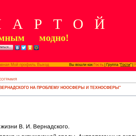
А Р Т О Й
мным модно!
литься…
авная
Мой профиль
Выход
Вы вошли как
Гость
| Группа "
Гости
" |
ЕОГРАФИЯ
И. ВЕРНАДСКОГО НА ПРОБЛЕМУ НООСФЕРЫ И ТЕХНОСФЕРЫ"
жизни В. И. Вернадского.