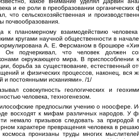
известно, какое внимание уделял Дарвин ана
века и ее роли в преобразовании органических ф
ал, что сельскохозяйственная и производствен
ы почвообразования.
да к планомерному взаимодействию человека
кими кругами научной общественности в начале 
формулирована А. Е. Ферсманом в брошюре «Хи
. Он подчеркивал, что человек должен со
аконами окружающего мира. В приспособлении к
ции, борьба за существование, естественный от
щений и физических процессов, наконец, вся ж
й и постоянными исканиями». /1/
зывал совокупность геологических и геохими
ностью человека, техногенезом.
илософские предпосылки учению о ноосфере. Ис
оде восходят к мифам различных народов. У 
ти немало призывов следовать за природой в
ерном характере превращения человека в решаю
космоса пронизаны труды многих мыслителе