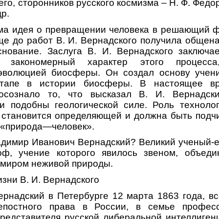
его, сторонников русского космизма – Н. Ф. Федор
др.
ама идея о превращении человека в решающий 
е до работ В. И. Вернадского получила общен
нование. Заслуга В. И. Вернадского заключае
л закономерный характер этого процесс
волюцией биосферы. Он создал основу учен
этапе в истории биосферы. В настоящее вр
осознало то, что высказал В. И. Вернадски
ли подобны геологической силе. Роль технолог
м становится определяющей и должна быть подч
 «природа—человек».
адимир Иванович Вернадский? Великий ученый-
оф, учение которого явилось звеном, объед
 миром неживой природы.
зни В. И. Вернадского
рнадский в Петербурге 12 марта 1863 года, вс
епостного права в России, в семье професс
представителя русской либеральной интеллиген