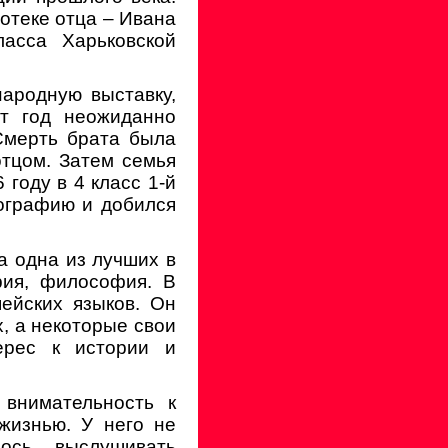
иотеке отца – Ивана
ласса Харьковской
ародную выставку,
от год неожиданно
Смерть брата была
тцом. Затем семья
 году в 4 класс 1-й
пографию и добился
а одна из лучших в
рия, философия. В
ейских языков. Он
, а некоторые свои
терес к истории и
 внимательность к
жизнью. У него не
ось выслушивать