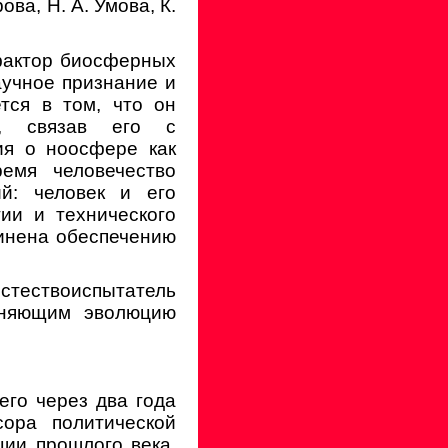
ова, Н. А. Умова, К.
фактор биосферных
аучное признание и
тся в том, что он
а, связав его с
ия о ноосфере как
емя человечество
й: человек и его
ии и технического
инена обеспечению
естествоиспытатель
иняющим эволюцию
его через два года
ора политической
ции прошлого века.