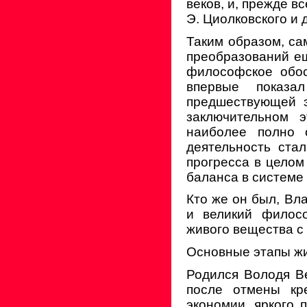
веков, и, прежде вс
Э. Циолковского и 
Таким образом, с
преобразований ещ
философское обос
впервые показа
предшествующей э
заключительном 
наиболее полно 
деятельность ста
прогресса в цело
баланса в системе
Кто же он был, Вл
и великий филос
живого вещества с
Основные этапы жи
Родился Володя Ве
после отмены кр
экономии, яркого 