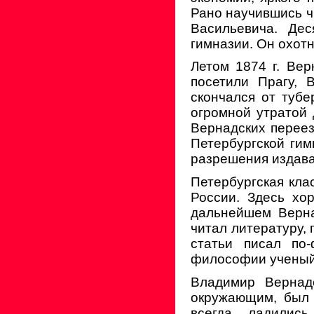
Рано научившись чи
Васильевича. Дес
гимназии. Он охотн
Летом 1874 г. Ве
посетили Прагу, 
скончался от туб
огромной утратой
Вернадских переезж
Петербургской гим
разрешения издава
Петербургская кла
России. Здесь хо
дальнейшем Верна
читал литературу,
статьи писал по-
философии ученый 
Владимир Вернадс
окружающим, был 
всегда ладилис