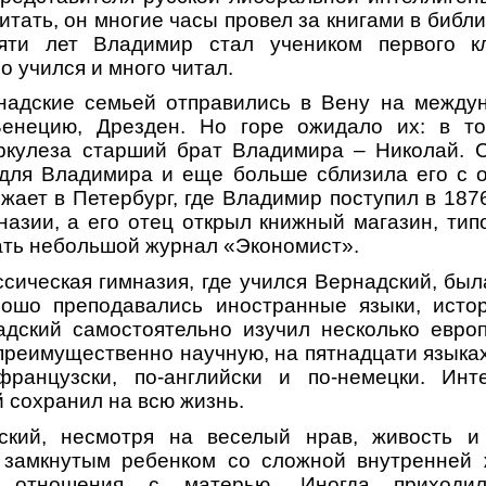
тать, он многие часы провел за книгами в библ
яти лет Владимир стал учеником первого к
о учился и много читал.
рнадские семьей отправились в Вену на междун
Венецию, Дрезден. Но горе ожидало их: в т
еркулеза старший брат Владимира – Николай. 
 для Владимира и еще больше сблизила его с о
ает в Петербург, где Владимир поступил в 1876
назии, а его отец открыл книжный магазин, ти
ть небольшой журнал «Экономист».
ссическая гимназия, где учился Вернадский, был
рошо преподавались иностранные языки, исто
дский самостоятельно изучил несколько европ
 преимущественно научную, на пятнадцати языках
французски, по-английски и по-немецки. Ин
сохранил на всю жизнь.
кий, несмотря на веселый нрав, живость и
замкнутым ребенком со сложной внутренней 
ь отношения с матерью. Иногда приходил