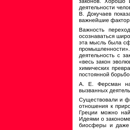
законов. Хорошо 
деятельности чело
В. Докучаев показ
важнейшие фактор
Важность перехо
осознаваться широ
эта мысль была с
промышленности»
деятельность с з
«весь закон эволю
химических превра
постоянной борьбо
А. Е. Ферсман на
вызванных деятель
Существовали и ф
отношения к прир
Греции можно най
Идеями о законом
биосферы и даже 