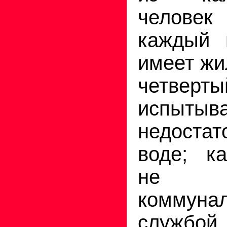
человек
каждый 
имеет жи
четвер
испытыв
недостат
воде; к
не о
коммуна
службой,