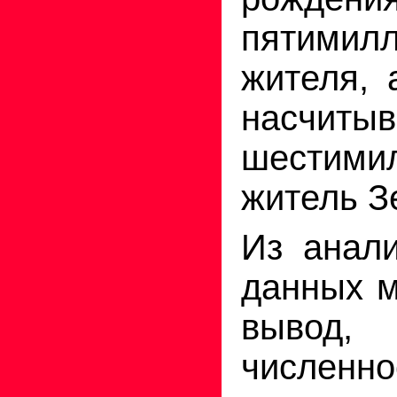
пятимилл
жителя, 
насчит
шестими
житель З
Из анали
данных м
выво
численно