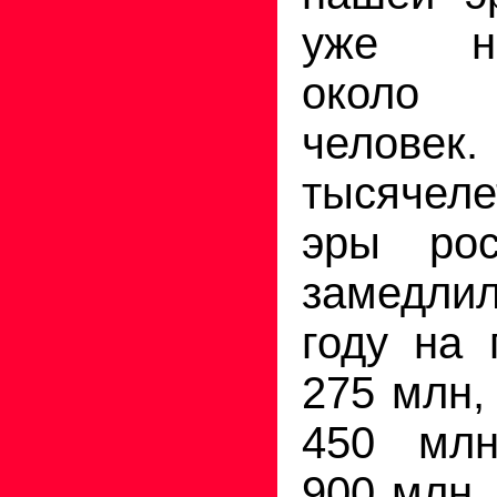
уже на
около
челове
тысяче
эры рос
замедлил
году на 
275 млн,
450 мл
900 млн,