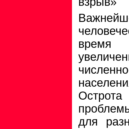
взрыв»
Важнейш
человеч
время
увеличен
численно
населе
Остр
пробле
для разн