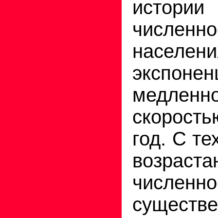
истории 
численно
населе
экспоне
медленно
скорост
год. С те
возраста
численно
существе