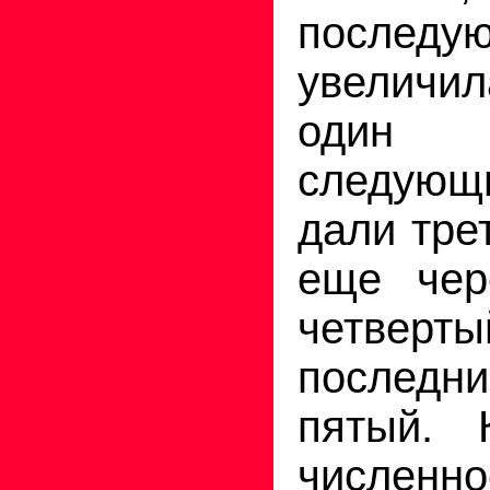
последу
увеличи
один 
следую
дали тре
еще чер
четве
последн
пятый. 
численно