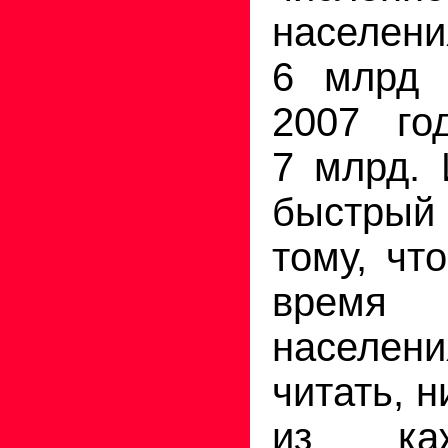
населен
6 млрд 
2007 го
7 млрд. 
быстрый 
тому, чт
время
населени
читать, н
из ка