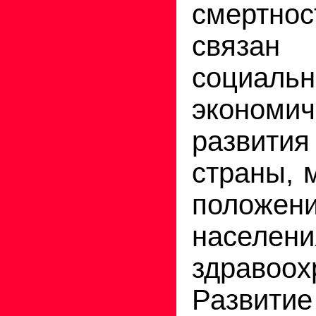
смертн
связан
социальн
экономич
развития
страны, 
положен
населени
здравоох
Развит