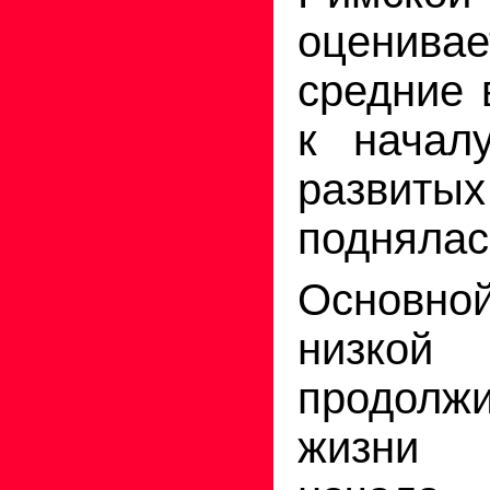
оценивает
средние 
к начал
развитых
поднялась
Основн
низко
продолжи
жизни 