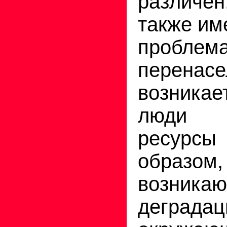
различен
также име
проблем
перенасе
возникае
люди и
ресур
обра
возникаю
деградац