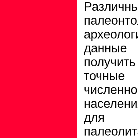
Различн
палеонто
археолог
данные
получи
точны
численно
населени
для 
палеолит