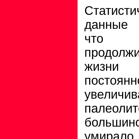
Статисти
данные 
что
продолжи
жизни
постоянн
увеличив
палеолит
больши
умирало 