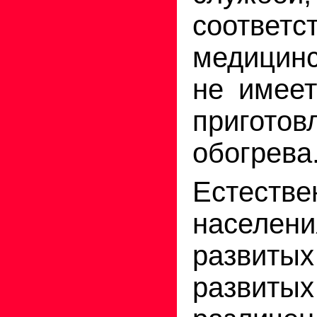
соответс
медицинс
не имеет
приготов
обогрева
Естестве
населе
развиты
развит