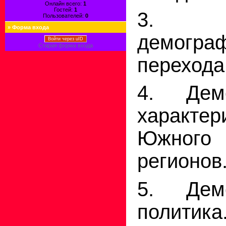
Онлайн всего:
1
Гостей:
1
3. 
Пользователей:
0
»
Форма входа
демограф
Войти через uID
Старая форма входа
перехода
4. Демо
характер
Южного 
регионов
5. Демо
политика