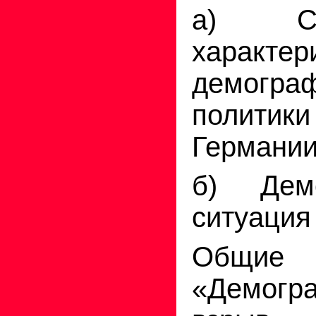
а) Сра
характер
демогра
полити
Германии
б) Демо
ситуация
Общие 
«Демогр