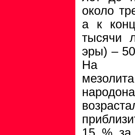
около тр
а к конц
тысячи 
эры) – 5
На пр
мезолита
народона
возраста
прибли
15 % за