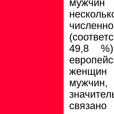
мужчи
несколь
численн
(соответ
49,8 %
европей
женщин 
мужчи
значител
связано