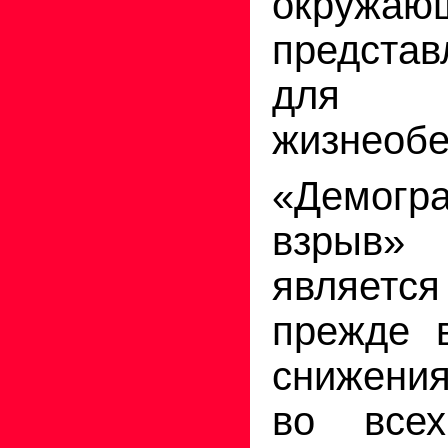
окружа
предста
для 
жизнеобе
«Демогр
взрыв
является
прежде в
снижени
во всех