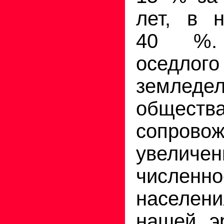
лет, в 
40 %. 
оседлого
земледел
обществ
сопрово
увеличе
численно
населени
нашей э