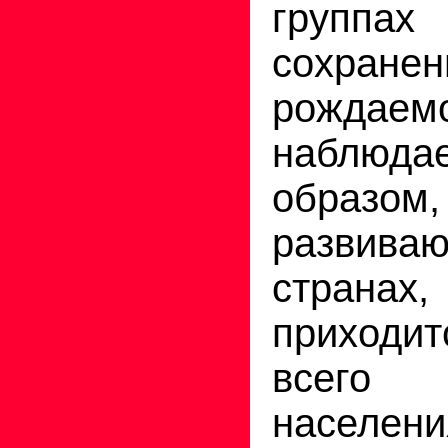
груп
сохране
рождаемо
наблюдае
обра
развива
страна
приходи
всего
населени