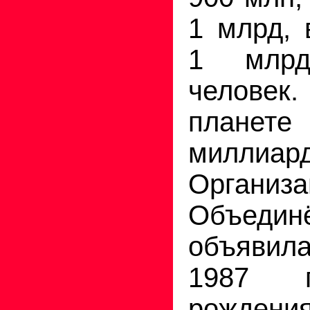
1 млрд, 
1 млр
человек.
планете
миллиар
Организа
Объедин
объяви
1987 г
рождени