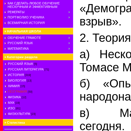
КАК СДЕЛАТЬ ЛЮБОЕ ОБУЧЕНИЕ
«Демогр
НЕСКУЧНЫМ И ЭФФЕКТИВНЫМ
РЕФЕРАТЫ
взрыв».
ПОРТФОЛИО УЧЕНИКА
ВСЕМИРНАЯ ИСТОРИЯ
»
НАЧАЛЬНАЯ ШКОЛА
2. Теори
ОБУЧЕНИЕ ГРАМОТЕ
РУССКИЙ ЯЗЫК
МАТЕМАТИКА
а) Неск
»
Категории раздела
Томасе М
РУССКИЙ ЯЗЫК
[5]
РУССКАЯ ЛИТЕРАТУРА
[71]
ИСТОРИЯ
[319]
б) «Оп
БИОЛОГИЯ
[13]
ХИМИЯ
[15]
ГЕОГРАФИЯ
народона
[50]
ФИЗИКА
[12]
МХК
[19]
в) Мал
ИЗО
[61]
ФИЗКУЛЬТУРА
[23]
сегодня.
»
Статистика