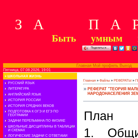
З А П А Р
Быть умным м
Поделиться…
Главная
Мой профиль
Выход
В
Пятница, 07.08.2026, 19:01
»
ШКОЛЬНАЯ ЖИЗНЬ
Главная
»
Файлы
»
РЕФЕРАТЫ
»
Г
РУССКИЙ ЯЗЫК
РЕФЕРАТ "ТЕОРИЯ МАЛ
ЛИТЕРАТУРА
НАРОДОНАСЕЛЕНИЯ ЗЕ
АНГЛИЙСКИЙ ЯЗЫК
ИСТОРИЯ РОССИИ
ИСТОРИЯ СРЕДНИХ ВЕКОВ
План
ПОДГОТОВКА К ОГЭ И ЕГЭ ПО
ГЕОГРАФИИ
ЗАДАЧИ ПЕРЕЛЬМАНА ПО ФИЗИКЕ
ШКОЛЬНЫЕ ДИСЦИПЛИНЫ В ТАБЛИЦАХ
1. Общи
И СХЕМАХ
ЛОГИЧЕСКИЕ ЗАДАЧИ С ОТВЕТАМИ